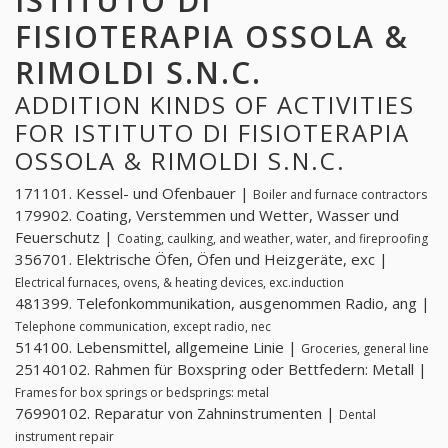
ISTITUTO DI
FISIOTERAPIA OSSOLA &
RIMOLDI S.N.C.
ADDITION KINDS OF ACTIVITIES
FOR ISTITUTO DI FISIOTERAPIA
OSSOLA & RIMOLDI S.N.C.
171101. Kessel- und Ofenbauer |
Boiler and furnace contractors
179902. Coating, Verstemmen und Wetter, Wasser und
Feuerschutz |
Coating, caulking, and weather, water, and fireproofing
356701. Elektrische Öfen, Öfen und Heizgeräte, exc |
Electrical furnaces, ovens, & heating devices, exc.induction
481399. Telefonkommunikation, ausgenommen Radio, ang |
Telephone communication, except radio, nec
514100. Lebensmittel, allgemeine Linie |
Groceries, general line
25140102. Rahmen für Boxspring oder Bettfedern: Metall |
Frames for box springs or bedsprings: metal
76990102. Reparatur von Zahninstrumenten |
Dental
instrument repair