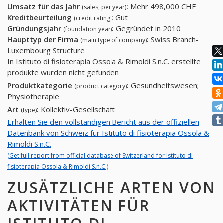
Umsatz für das Jahr
:
Mehr 498,000 CHF
(sales, per year)
Kreditbeurteilung
:
Gut
(credit rating)
Gründungsjahr
:
Gegründet in 2010
(foundation year)
Haupttyp der Firma
:
Swiss Branch-
(main type of company)
Luxembourg Structure
In Istituto di fisioterapia Ossola & Rimoldi S.n.C. erstellte
produkte wurden nicht gefunden
Produktkategorie
:
Gesundheitswesen;
(product category)
Physiotherapie
Art
:
Kollektiv-Gesellschaft
(type)
Erhalten Sie den vollständigen Bericht aus der offiziellen
Datenbank von Schweiz für Istituto di fisioterapia Ossola &
Rimoldi S.n.C.
(Get full report from official database of Switzerland for Istituto di
fisioterapia Ossola & Rimoldi S.n.C.)
ZUSÄTZLICHE ARTEN VON
AKTIVITÄTEN FÜR