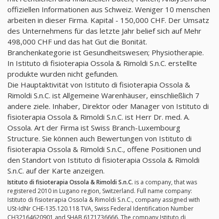
offiziellen Informationen aus Schweiz. Weniger 10 menschen
arbeiten in dieser Firma. Kapital - 150,000 CHF. Der Umsatz
des Unternehmens für das letzte Jahr belief sich auf Mehr
498,000 CHF und das hat Gut die Bonität.
Branchenkategorie ist Gesundheitswesen; Physiotherapie.
In Istituto di fisioterapia Ossola & Rimoldi S.n.C. erstellte
produkte wurden nicht gefunden.
Die Hauptaktivität von Istituto di fisioterapia Ossola &
Rimoldi S.n.C. ist Allgemeine Warenhäuser, einschließlich 7
andere ziele. Inhaber, Direktor oder Manager von Istituto di
fisioterapia Ossola & Rimoldi S.n.C. ist Herr Dr. med. A.
Ossola. Art der Firma ist Swiss Branch-Luxembourg
Structure. Sie können auch Bewertungen von Istituto di
fisioterapia Ossola & Rimoldi S.n.C., offene Positionen und
den Standort von Istituto di fisioterapia Ossola & Rimoldi
S.n.C. auf der Karte anzeigen.
Istituto di fisioterapia Ossola & Rimoldi S.n.C.
is a company, that was
registered 2010 in Lugano region, Switzerland. Full name company:
Istituto di fisioterapia Ossola & Rimoldi S.n.C., company assigned with
USt-IdNr CHE-135.120.118 TVA, Swiss Federal Identification Number
CH32164620901 and SHAB 6171736666. The company Istituto di