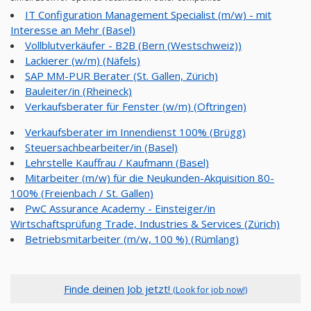
IT Configuration Management Specialist (m/w) - mit
Interesse an Mehr (Basel)
Vollblutverkäufer - B2B (Bern (Westschweiz))
Lackierer (w/m) (Näfels)
SAP MM-PUR Berater (St. Gallen, Zürich)
Bauleiter/in (Rheineck)
Verkaufsberater für Fenster (w/m) (Oftringen)
Verkaufsberater im Innendienst 100% (Brügg)
Steuersachbearbeiter/in (Basel)
Lehrstelle Kauffrau / Kaufmann (Basel)
Mitarbeiter (m/w) für die Neukunden-Akquisition 80-
100% (Freienbach / St. Gallen)
PwC Assurance Academy - Einsteiger/in
Wirtschaftsprüfung Trade, Industries & Services (Zürich)
Betriebsmitarbeiter (m/w, 100 %) (Rümlang)
Finde deinen Job jetzt!
(Look for job now!)