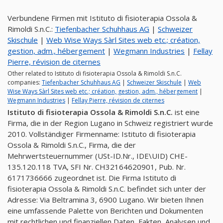
Verbundene Firmen mit Istituto di fisioterapia Ossola &
Rimoldi S.n.C.:
Tiefenbacher Schuhhaus AG
|
Schweizer
Skischule
|
Web Wise Ways Sàrl Sites web etc.; création,
gestion, adm., hébergement
|
Wegmann Industries
|
Fellay
Pierre, révision de citernes
Other related to Istituto di fisioterapia Ossola & Rimoldi S.n.C.
companies:
Tiefenbacher Schuhhaus AG
|
Schweizer Skischule
|
Web
Wise Ways Sàrl Sites web etc.; création, gestion, adm., hébergement
|
Wegmann Industries
|
Fellay Pierre, révision de citernes
Istituto di fisioterapia Ossola & Rimoldi S.n.C.
ist eine
Firma, die in der Region Lugano in Schweiz registriert wurde
2010. Vollständiger Firmenname: Istituto di fisioterapia
Ossola & Rimoldi S.n.C., Firma, die der
Mehrwertsteuernummer (USt-ID.Nr., IDE\UID) CHE-
135.120.118 TVA, SFI Nr. CH32164620901, Pub. Nr.
6171736666 zugeordnet ist. Die Firma Istituto di
fisioterapia Ossola & Rimoldi S.n.C. befindet sich unter der
Adresse: Via Beltramina 3, 6900 Lugano. Wir bieten Ihnen
eine umfassende Palette von Berichten und Dokumenten
mit rechtlichen und finanziellen Daten, Fakten, Analysen und