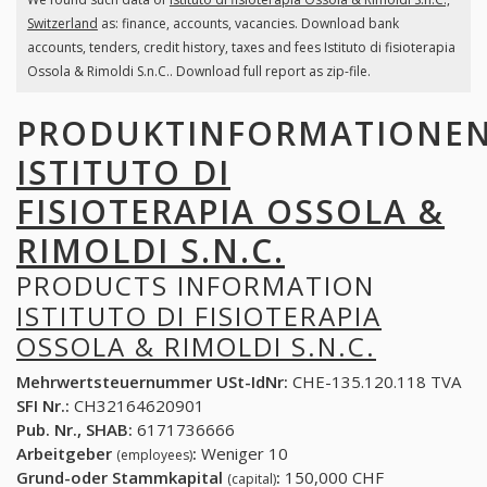
Switzerland
as: finance, accounts, vacancies. Download bank
accounts, tenders, credit history, taxes and fees Istituto di fisioterapia
Ossola & Rimoldi S.n.C.. Download full report as zip-file.
PRODUKTINFORMATIONE
ISTITUTO DI
FISIOTERAPIA OSSOLA &
RIMOLDI S.N.C.
PRODUCTS INFORMATION
ISTITUTO DI FISIOTERAPIA
OSSOLA & RIMOLDI S.N.C.
Mehrwertsteuernummer USt-IdNr:
CHE-135.120.118 TVA
SFI Nr.:
CH32164620901
Pub. Nr., SHAB:
6171736666
Arbeitgeber
:
Weniger 10
(employees)
Grund-oder Stammkapital
:
150,000 CHF
(capital)