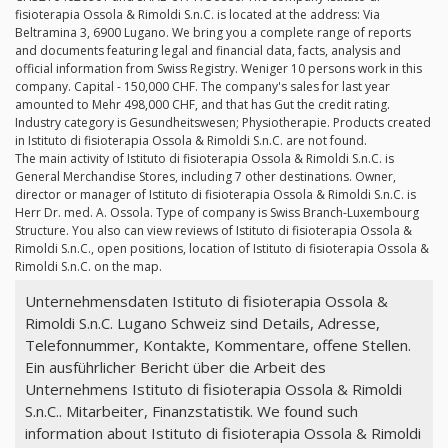
fisioterapia Ossola & Rimoldi S.n.C. is located at the address: Via
Beltramina 3, 6900 Lugano. We bring you a complete range of reports
and documents featuring legal and financial data, facts, analysis and
official information from Swiss Registry. Weniger 10 persons work in this
company. Capital - 150,000 CHF. The company's sales for last year
amounted to Mehr 498,000 CHF, and that has Gut the credit rating.
Industry category is Gesundheitswesen; Physiotherapie. Products created
in Istituto di fisioterapia Ossola & Rimoldi S.n.C. are not found.
The main activity of Istituto di fisioterapia Ossola & Rimoldi S.n.C. is
General Merchandise Stores, including 7 other destinations. Owner,
director or manager of Istituto di fisioterapia Ossola & Rimoldi S.n.C. is
Herr Dr. med. A. Ossola. Type of company is Swiss Branch-Luxembourg
Structure. You also can view reviews of Istituto di fisioterapia Ossola &
Rimoldi S.n.C., open positions, location of Istituto di fisioterapia Ossola &
Rimoldi S.n.C. on the map.
Unternehmensdaten Istituto di fisioterapia Ossola &
Rimoldi S.n.C. Lugano Schweiz sind Details, Adresse,
Telefonnummer, Kontakte, Kommentare, offene Stellen.
Ein ausführlicher Bericht über die Arbeit des
Unternehmens Istituto di fisioterapia Ossola & Rimoldi
S.n.C.. Mitarbeiter, Finanzstatistik. We found such
information about Istituto di fisioterapia Ossola & Rimoldi