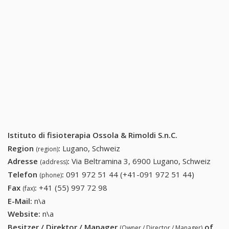
Istituto di fisioterapia Ossola & Rimoldi S.n.C.
Region
:
Lugano, Schweiz
(region)
Adresse
:
Via Beltramina 3, 6900 Lugano, Schweiz
(address)
Telefon
:
091 972 51 44 (+41-091 972 51 44)
091 972
(phone)
51 44
Fax
:
+41 (55) 997 72 98
+41 (55) 997 72 98
(fax)
(+41-091
E-Mail:
n\a
972 51
Website:
n\a
44)
Besitzer / Direktor / Manager
of
(Owner / Director / Manager)