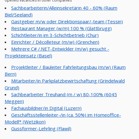
opened vacancies in other companies
Sachbearbeiterin/Alleinsekretärin 40 - 60% (Raum
Biel/Seeland)
Gastgeber m/w oder Direktionspaar/-team (Tessin)
Restaurant Manager (w/m) 100 % (Glattbrugg)
Schichtleiter/in im 3-Schichtbetrieb (Chur)
Einrichter / Décolleteur (m/w) (Grenchen)
Mehrere C# /.NET-Entwickler (m/w) gesucht -
Projekteinsatz (Basel)
Projektleiter / Bauleiter Fahrleitungsbau (m/w) (Raum
Bern)
Mitarbeiter/in Parkplatzbewirtschaftung (Grindelwald
Grund)
Sachbearbeiter Treuhand (m / w) 80-100% (6045
Meggen)
Fachausbildner/in Digital (Luzern)
Geschäftsstellenleiter-/in (ca. 50%) im Homeoffice-
Modell* (Wetzikon)
Gussformer-Lehrling (Flawil)