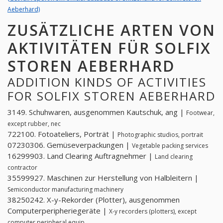
Aeberhard)
ZUSÄTZLICHE ARTEN VON
AKTIVITÄTEN FÜR SOLFIX
STOREN AEBERHARD
ADDITION KINDS OF ACTIVITIES
FOR SOLFIX STOREN AEBERHARD
3149. Schuhwaren, ausgenommen Kautschuk, ang |
Footwear,
except rubber, nec
722100. Fotoateliers, Porträt |
Photographic studios, portrait
07230306. Gemüseverpackungen |
Vegetable packing services
16299903. Land Clearing Auftragnehmer |
Land clearing
contractor
35599927. Maschinen zur Herstellung von Halbleitern |
Semiconductor manufacturing machinery
38250242. X-y-Rekorder (Plotter), ausgenommen
Computerperipheriegeräte |
X-y recorders (plotters), except
computer peripheral equip.