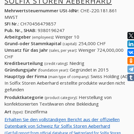
SOLFIX STOREN AEBERHARD
Mehrwertsteuernummer USt-IdNr:
CHE-220.181.861
MWST
SFI Nr.:
CH70456479857
Pub. Nr., SHAB:
9380196247
Arbeitgeber
:
Weniger 10
(employees)
Grund-oder Stammkapital
:
254,000 CHF
(capital)
Umsatz für das Jahr
:
Weniger 724,000,000
(sales, per year)
CHF
Kreditbeurteilung
:
Niedrig
(credit rating)
Gründungsjahr
:
Gegründet in 2015
(foundation year)
Haupttyp der Firma
:
Swiss Holding (AG)
(main type of company)
In Solfix Storen Aeberhard erstellte produkte wurden nicht
gefunden
Produktkategorie
:
Herstellung von
(product category)
konfektionierten Textilwaren ohne Bekleidung
Art
:
Einzelfirma
(type)
Erhalten Sie den vollständigen Bericht aus der offiziellen
Datenbank von Schweiz für Solfix Storen Aeberhard
(Get full report from official database of Switzerland for Solfix Storen