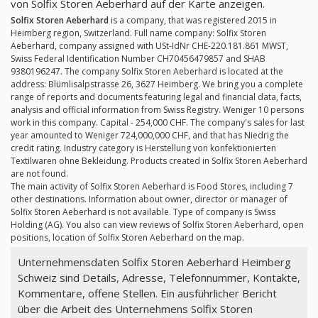
von Solfix Storen Aeberhard auf der Karte anzeigen.
Solfix Storen Aeberhard
is a company, that was registered 2015 in
Heimberg region, Switzerland. Full name company: Solfix Storen
Aeberhard, company assigned with USt-IdNr CHE-220.181.861 MWST,
Swiss Federal Identification Number CH70456479857 and SHAB
9380196247. The company Solfix Storen Aeberhard is located at the
address: Blümlisalpstrasse 26, 3627 Heimberg. We bring you a complete
range of reports and documents featuring legal and financial data, facts,
analysis and official information from Swiss Registry. Weniger 10 persons
work in this company. Capital - 254,000 CHF. The company's sales for last
year amounted to Weniger 724,000,000 CHF, and that has Niedrig the
credit rating. Industry category is Herstellung von konfektionierten
Textilwaren ohne Bekleidung. Products created in Solfix Storen Aeberhard
are not found.
The main activity of Solfix Storen Aeberhard is Food Stores, including 7
other destinations. Information about owner, director or manager of
Solfix Storen Aeberhard is not available. Type of company is Swiss
Holding (AG). You also can view reviews of Solfix Storen Aeberhard, open
positions, location of Solfix Storen Aeberhard on the map.
Unternehmensdaten Solfix Storen Aeberhard Heimberg
Schweiz sind Details, Adresse, Telefonnummer, Kontakte,
Kommentare, offene Stellen. Ein ausführlicher Bericht
über die Arbeit des Unternehmens Solfix Storen