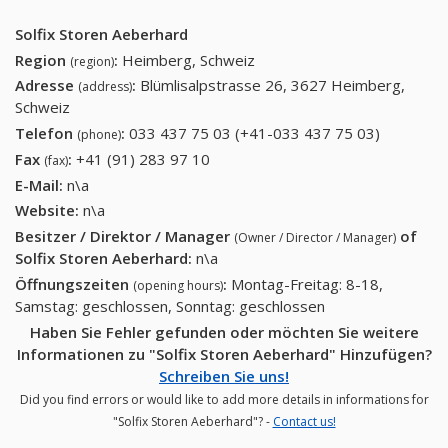
Solfix Storen Aeberhard
Region
:
Heimberg, Schweiz
(region)
Adresse
:
Blümlisalpstrasse 26, 3627 Heimberg,
(address)
Schweiz
Telefon
:
033 437 75 03 (+41-033 437 75 03)
033 437
(phone)
75 03
Fax
:
+41 (91) 283 97 10
+41 (91) 283 97 10
(fax)
(+41-033
E-Mail:
n\a
437 75
Website:
n\a
03)
Besitzer / Direktor / Manager
of
(Owner / Director / Manager)
Solfix Storen Aeberhard
:
n\a
Öffnungszeiten
:
Montag-Freitag: 8-18,
(opening hours)
Samstag: geschlossen, Sonntag: geschlossen
Haben Sie Fehler gefunden oder möchten Sie weitere
Informationen zu "Solfix Storen Aeberhard" Hinzufügen?
Schreiben Sie uns!
Did you find errors or would like to add more details in informations for
"Solfix Storen Aeberhard"? -
Contact us!