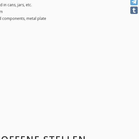
 in cans, jars, etc.
am
nd components, metal plate