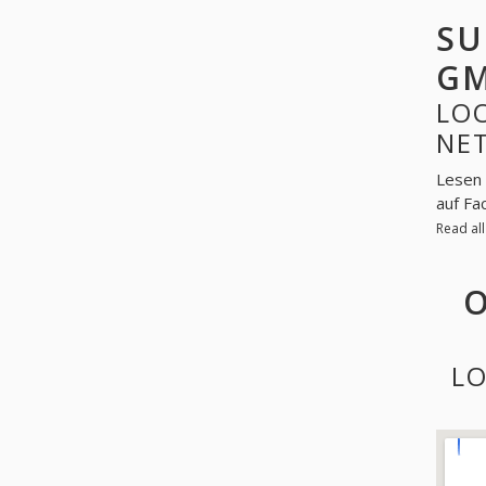
SU
GM
LOO
NE
Lesen 
auf Fa
Read al
O
LO