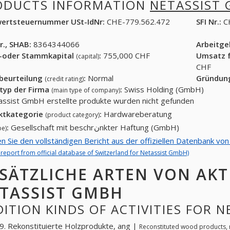
ODUCTS INFORMATION
NETASSIST
ertsteuernummer USt-IdNr:
CHE-779.562.472
SFI Nr.:
C
r., SHAB:
8364344066
Arbeitg
-oder Stammkapital
:
755,000 CHF
Umsatz f
(capital)
CHF
tbeurteilung
:
Normal
Gründun
(credit rating)
typ der Firma
:
Swiss Holding (GmbH)
(main type of company)
assist GmbH erstellte produkte wurden nicht gefunden
ktkategorie
:
Hardwareberatung
(product category)
:
Gesellschaft mit beschrنnkter Haftung (GmbH)
pe)
en Sie den vollständigen Bericht aus der offiziellen Datenbank v
l report from official database of Switzerland for Netassist GmbH)
SÄTZLICHE ARTEN VON AKT
TASSIST GMBH
ITION KINDS OF ACTIVITIES FOR 
. Rekonstituierte Holzprodukte, ang |
Reconstituted wood products, 