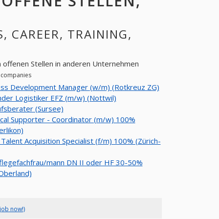
: OFFENE STELLEN,
S, CAREER, TRAINING,
h offenen Stellen in anderen Unternehmen
r companies
ess Development Manager (w/m) (Rotkreuz ZG)
der Logistiker EFZ (m/w) (Nottwil)
fsberater (Sursee)
cal Supporter - Coordinator (m/w) 100%
erlikon)
 Talent Acquisition Specialist (f/m) 100% (Zürich-
Pflegefachfrau/mann DN II oder HF 30-50%
Oberland)
job now!)