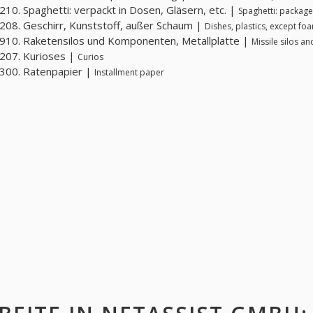
10. Spaghetti: verpackt in Dosen, Gläsern, etc. |
Spaghetti: packaged
08. Geschirr, Kunststoff, außer Schaum |
Dishes, plastics, except fo
10. Raketensilos und Komponenten, Metallplatte |
Missile silos a
207. Kurioses |
Curios
300. Ratenpapier |
Installment paper