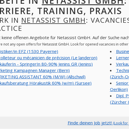
BEITE IN
NETASSIST GMBH
RRIERE, TRAINING, PRAXIS
RK IN
NETASSIST GMBH
: VACANCIE
ACTICE
t keine offenen Angebote für Netassist GmbH. Auf der Suche nac
re not any open offers for Netassist GmbH. Look for opened vacancies in othe
istiker/in EFZ (1530 Payerne)
Busin
olleteur ou mécanicien de précision (Le landeron)
Lernen
käuferIn - SpringerIn 80-90% Jenins GR (Jenins)
Verkau
keting Kampagnen Manager (Bern)
Techni
KETING ASSISTANT 60% (M/W) (Allschwil)
(Zürich-O
kaufsberatung Hörakustik 60% (w/m) (Sursee)
Senior
Oerlikon)
Dipl. 
(Zürcher 
Finde deinen Job jetzt!
(Look for 