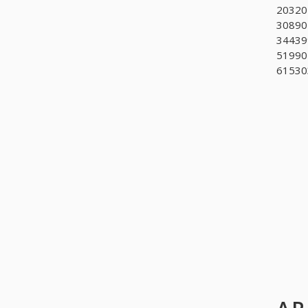
203202
308902
344399
51990
61530