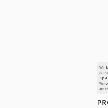
Wir 
Aussc
Zip-D
We fo
and fe
PR