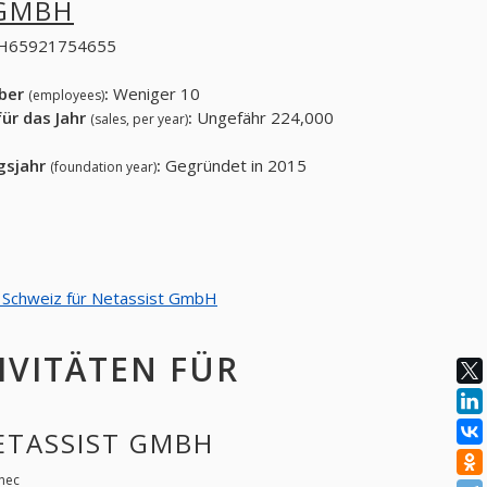
 GMBH
H65921754655
eber
:
Weniger 10
(employees)
ür das Jahr
:
Ungefähr 224,000
(sales, per year)
gsjahr
:
Gegründet in 2015
(foundation year)
on Schweiz für Netassist GmbH
IVITÄTEN FÜR
NETASSIST GMBH
nec