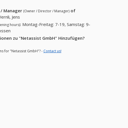
r / Manager
of
(Owner / Director / Manager)
ernli, Jens
:
Montag-Freitag: 7-19, Samstag: 9-
ening hours)
lossen
tionen zu "Netassist GmbH" Hinzufügen?
ons for "Netassist GmbH"? -
Contact us!