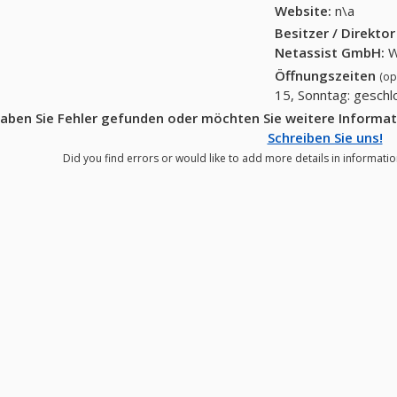
Website:
n\a
Besitzer / Direkto
Netassist GmbH
:
W
Öffnungszeiten
(op
15, Sonntag: gesch
aben Sie Fehler gefunden oder möchten Sie weitere Informa
Schreiben Sie uns!
Did you find errors or would like to add more details in informati