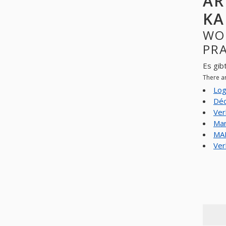
AR
KA
WO
PR
Es gib
There a
Log
Déc
Ver
Mar
MAR
Ver