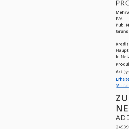
PR
Mehrw
IVA
Pub. N
Grund
Kredi
Haupt
In Net
Produ
Art
(ty
Erhalt
(Get ful
ZU
NE
ADD
249399