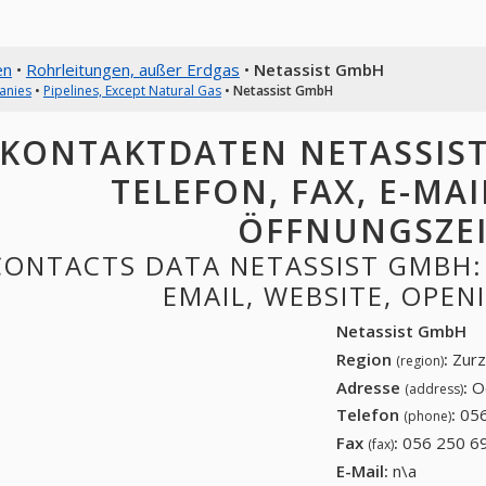
en
•
Rohrleitungen, außer Erdgas
•
Netassist GmbH
anies
•
Pipelines, Except Natural Gas
•
Netassist GmbH
KONTAKTDATEN NETASSIST
TELEFON, FAX, E-MAI
ÖFFNUNGSZE
CONTACTS DATA NETASSIST GMBH: 
EMAIL, WEBSITE, OPE
Netassist GmbH
Region
:
Zurz
(region)
Adresse
:
O
(address)
Telefon
:
056
(phone)
Fax
:
056 250 69
(fax)
E-Mail:
n\a