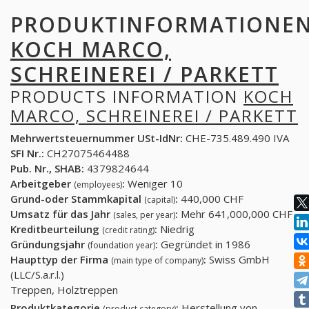
PRODUKTINFORMATIONE
KOCH MARCO,
SCHREINEREI / PARKETT
PRODUCTS INFORMATION
KOCH
MARCO, SCHREINEREI / PARKETT
Mehrwertsteuernummer USt-IdNr:
CHE-735.489.490 IVA
SFI Nr.:
CH27075464488
Pub. Nr., SHAB:
4379824644
Arbeitgeber
:
Weniger 10
(employees)
Grund-oder Stammkapital
:
440,000 CHF
(capital)
Umsatz für das Jahr
:
Mehr 641,000,000 CHF
(sales, per year)
Kreditbeurteilung
:
Niedrig
(credit rating)
Gründungsjahr
:
Gegründet in 1986
(foundation year)
Haupttyp der Firma
:
Swiss GmbH
(main type of company)
(LLC/S.a.r.l.)
Treppen, Holztreppen
Produktkategorie
:
Herstellung von
(product category)