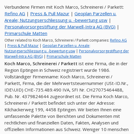
Verbundene Firmen mit Koch Marco, Schreinerei / Parkett:
Refino AG
|
Press & Pull Mazur
|
Geoplan Parzellen u.
Areale; Nutzungserschliessung u. -bewertung usw
|
Personalvorsorgestiftung der Marwell-Intra AG (BVG)
|
Primarschule Matten
Other related to Koch Marco, Schreinerei / Parkett companies:
Refino AG
|
Press & Pull Mazur
|
Geoplan Parzellen u. Areale;
Nutzungserschliessung u. -bewertung usw
|
Personalvorsorgestiftung der
Marwell-Intra AG (BVG)
|
Primarschule Matten
Koch Marco, Schreinerei / Parkett
ist eine Firma, die in der
Region Eptingen in Schweiz registriert wurde 1986.
Vollständiger Firmenname: Koch Marco, Schreinerei /
Parkett, Firma, die der Mehrwertsteuernummer (USt-ID.Nr.,
IDE\UID) CHE-735.489.490 IVA, SFI Nr. CH27075464488,
Pub. Nr. 4379824644 zugeordnet ist. Die Firma Koch Marco,
Schreinerei / Parkett befindet sich unter der Adresse:
Kilchackerweg 199, 4458 Eptingen. Wir bieten Ihnen eine
umfassende Palette von Berichten und Dokumenten mit
rechtlichen und finanziellen Daten, Fakten, Analysen und
offiziellen Informationen aus Schweiz. Weniger 10 menschen