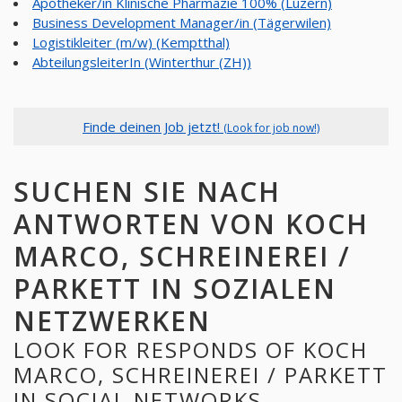
Apotheker/in Klinische Pharmazie 100% (Luzern)
Business Development Manager/in (Tägerwilen)
Logistikleiter (m/w) (Kemptthal)
AbteilungsleiterIn (Winterthur (ZH))
Finde deinen Job jetzt!
(Look for job now!)
SUCHEN SIE NACH
ANTWORTEN VON KOCH
MARCO, SCHREINEREI /
PARKETT IN SOZIALEN
NETZWERKEN
LOOK FOR RESPONDS OF KOCH
MARCO, SCHREINEREI / PARKETT
IN SOCIAL NETWORKS