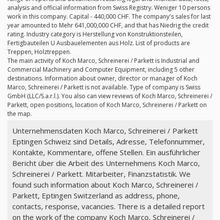
analysis and official information from Swiss Registry. Weniger 10 persons
work in this company. Capital - 440,000 CHF. The company's sales for last
year amounted to Mehr 641,000,000 CHF, and that has Niedrig the credit
rating. Industry category is Herstellung von Konstruktionsteilen,
Fertigbauteilen U Ausbauelementen aus Holz. List of products are
Treppen, Holztreppen.
The main activity of Koch Marco, Schreinerei / Parkett is Industrial and
Commercial Machinery and Computer Equipment, including 5 other
destinations. Information about owner, director or manager of Koch
Marco, Schreinerei / Parkett is not available. Type of company is Swiss
GmbH (LLC/S.a.r.l.). You also can view reviews of Koch Marco, Schreinerei /
Parkett, open positions, location of Koch Marco, Schreinerei / Parkett on
the map.
Unternehmensdaten Koch Marco, Schreinerei / Parkett
Eptingen Schweiz sind Details, Adresse, Telefonnummer,
Kontakte, Kommentare, offene Stellen. Ein ausführlicher
Bericht über die Arbeit des Unternehmens Koch Marco,
Schreinerei / Parkett. Mitarbeiter, Finanzstatistik. We
found such information about Koch Marco, Schreinerei /
Parkett, Eptingen Switzerland as address, phone,
contacts, response, vacancies. There is a detailed report
on the work of the company Koch Marco, Schreinerei /