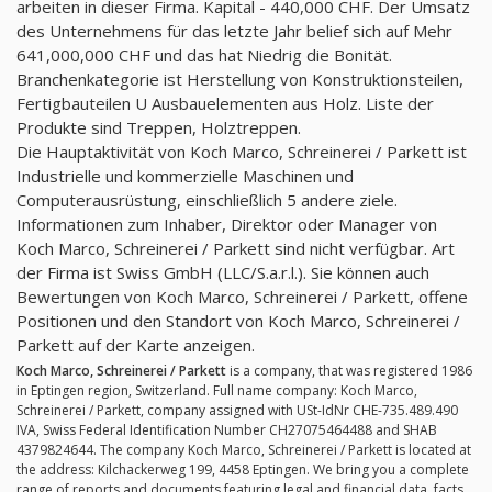
arbeiten in dieser Firma. Kapital - 440,000 CHF. Der Umsatz
des Unternehmens für das letzte Jahr belief sich auf Mehr
641,000,000 CHF und das hat Niedrig die Bonität.
Branchenkategorie ist Herstellung von Konstruktionsteilen,
Fertigbauteilen U Ausbauelementen aus Holz. Liste der
Produkte sind Treppen, Holztreppen.
Die Hauptaktivität von Koch Marco, Schreinerei / Parkett ist
Industrielle und kommerzielle Maschinen und
Computerausrüstung, einschließlich 5 andere ziele.
Informationen zum Inhaber, Direktor oder Manager von
Koch Marco, Schreinerei / Parkett sind nicht verfügbar. Art
der Firma ist Swiss GmbH (LLC/S.a.r.l.). Sie können auch
Bewertungen von Koch Marco, Schreinerei / Parkett, offene
Positionen und den Standort von Koch Marco, Schreinerei /
Parkett auf der Karte anzeigen.
Koch Marco, Schreinerei / Parkett
is a company, that was registered 1986
in Eptingen region, Switzerland. Full name company: Koch Marco,
Schreinerei / Parkett, company assigned with USt-IdNr CHE-735.489.490
IVA, Swiss Federal Identification Number CH27075464488 and SHAB
4379824644. The company Koch Marco, Schreinerei / Parkett is located at
the address: Kilchackerweg 199, 4458 Eptingen. We bring you a complete
range of reports and documents featuring legal and financial data, facts,