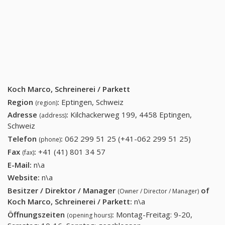
Koch Marco, Schreinerei / Parkett
Region
:
Eptingen, Schweiz
(region)
Adresse
:
Kilchackerweg 199, 4458 Eptingen,
(address)
Schweiz
Telefon
:
062 299 51 25 (+41-062 299 51 25)
062 299
(phone)
51 25
Fax
:
+41 (41) 801 34 57
+41 (41) 801 34 57
(fax)
(+41-062
E-Mail:
n\a
299 51
Website:
n\a
25)
Besitzer / Direktor / Manager
of
(Owner / Director / Manager)
Koch Marco, Schreinerei / Parkett
:
n\a
Öffnungszeiten
:
Montag-Freitag: 9-20,
(opening hours)