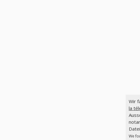
Wir 
la té
Auss
notam
Datei
We fo