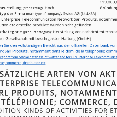
119,000,
tbeurteilung
:
Hoch
Gründun
(credit rating)
typ der Firma
:
Swiss AG (Ltd./SA)
(main type of company)
 Enterprise Telecommunication Network Sàrl Produits, notammen
bution etc erstellte produkte wurden nicht gefunden
ktkategorie
:
(product category)
:
Gesellschaft mit beschrنnkter Haftung (GmbH)
pe)
en Sie den vollständigen Bericht aus der offiziellen Datenbank v
k Sàrl Produits, notamment dans le dom. de la téléphonie; comme
ll report from official database of Switzerland for ETN Enterprise Telecommuni
ie; commerce, distribution etc)
SÄTZLICHE ARTEN VON AKT
TERPRISE TELECOMMUNIC
RL PRODUITS, NOTAMMENT
 TÉLÉPHONIE; COMMERCE, 
ITION KINDS OF ACTIVITIES FOR E