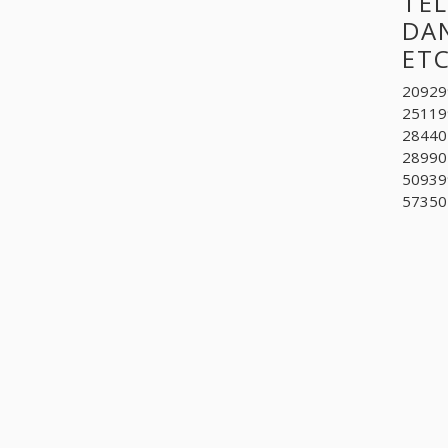
TE
DAN
ET
209299
251199
284405
289901
509399
573502