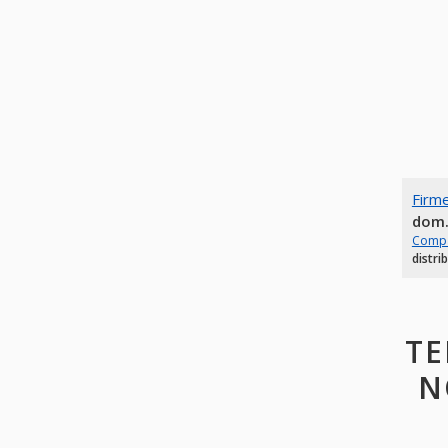
Firm
dom.
Comp
distri
TE
N