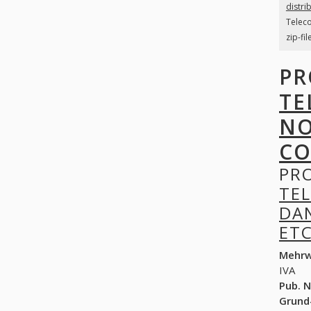
distri
Teleco
zip-fil
PR
TE
NO
CO
PR
TE
DAN
ET
Mehrw
IVA
Pub. N
Grund