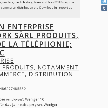
 tenders, credit history, taxes and fees ETN Enterprise
commerce, distribution etc. Download full report as
N ENTERPRISE
K SÀRL PRODUITS,
E LA TÉLÉPHONIE;
C
RISE
 PRODUITS, NOTAMMENT
OMMERCE, DISTRIBUTION
H86277485582
eber
:
Weniger 10
(employees)
ür das Jahr
:
Weniger
(sales, per year)