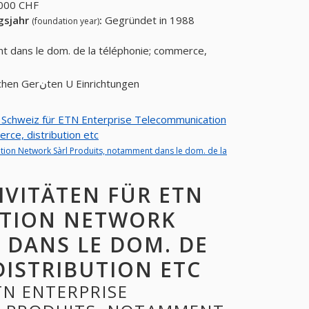
000 CHF
gsjahr
:
Gegründet in 1988
(foundation year)
t dans le dom. de la téléphonie; commerce,
Herstellung von nachrichtentechnischen Gerنten U Einrichtungen
on Schweiz für ETN Enterprise Telecommunication
rce, distribution etc
cation Network Sàrl Produits, notamment dans le dom. de la
IVITÄTEN FÜR ETN
ATION NETWORK
 DANS LE DOM. DE
DISTRIBUTION ETC
TN ENTERPRISE