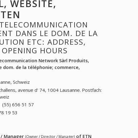
L, WEBSITE,
ITEN
 TELECOMMUNICATION
NT DANS LE DOM. DE LA
UTION ETC: ADDRESS,
, OPENING HOURS
lecommunication Network Sàrl Produits,
 dom. de la téléphonie; commerce,
anne, Schweiz
challens, avenue d' 74, 1004 Lausanne. Postfach:
weiz
 (55) 656 51 57
+41 (55) 656 51 57
78 19 53
+41 (81) 278 19 53
r / Manager
of
ETN
(Owner / Director / Manager)