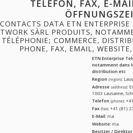
TELEFON, FAX, E-MAI
ÖFFNUNGSZE
CONTACTS DATA ETN ENTERPRISE
TWORK SÀRL PRODUITS, NOTAMME
TÉLÉPHONIE; COMMERCE, DISTRIB
PHONE, FAX, EMAIL, WEBSITE
ETN Enterprise Te
notamment dans le
distribution etc
Region
:
Laus
(region)
Adresse
:
E
(address)
1003 Lausanne, Sch
Telefon
:
+41
(phone)
Fax
:
+41 (81) 2
(fax)
E-Mail:
n\a
Website:
n\a
Besitzer / Direkto