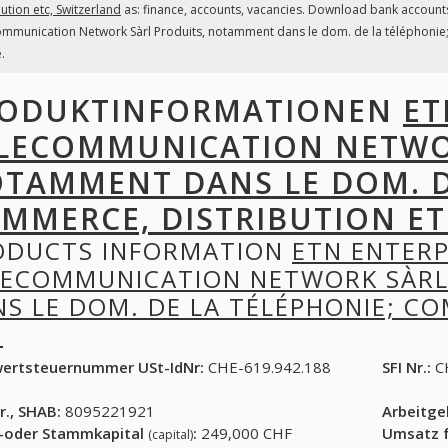
bution etc, Switzerland
as: finance, accounts, vacancies. Download bank accounts,
mmunication Network Sàrl Produits, notamment dans le dom. de la téléphonie; 
e.
ODUKTINFORMATIONEN
ET
LECOMMUNICATION NETWOR
TAMMENT DANS LE DOM. D
MMERCE, DISTRIBUTION ET
ODUCTS INFORMATION
ETN ENTERP
LECOMMUNICATION NETWORK SÀRL
S LE DOM. DE LA TÉLÉPHONIE; C
C
ertsteuernummer USt-IdNr:
CHE-619.942.188
SFI Nr.:
C
r., SHAB:
8095221921
Arbeitg
-oder Stammkapital
:
249,000 CHF
Umsatz f
(capital)