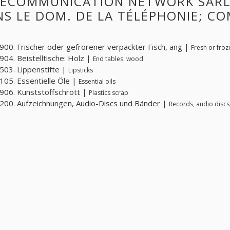
LECOMMUNICATION NETWORK SÀRL
S LE DOM. DE LA TÉLÉPHONIE; C
C
00. Frischer oder gefrorener verpackter Fisch, ang |
Fresh or froz
04. Beistelltische: Holz |
End tables: wood
03. Lippenstifte |
Lipsticks
05. Essentielle Öle |
Essential oils
06. Kunststoffschrott |
Plastics scrap
00. Aufzeichnungen, Audio-Discs und Bänder |
Records, audio discs