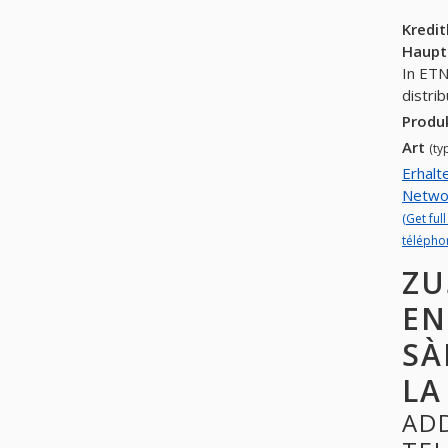
Kredi
Haupt
In ETN
distri
Produ
Art
(ty
Erhalt
Networ
(Get fu
téléphon
ZU
EN
SÀ
LA
ADD