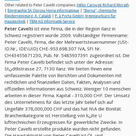
Other related to Peter Cavelti companies:
Hélio Carouge Richard Morath
|
Emigraphix SA Oproiu Horia informatique
|
"Berna", chemische
Kleiderreinigung, A. Cataldi
|
P. à Porta GmbH, Ingenieurbüro für
Haustechnik
|
TBM AG Informatik-Service
Peter Cavelti
ist eine Firma, die in der Region Ilanz in
Schweiz registriert wurde 2009. Vollständiger Firmenname:
Peter Cavelti, Firma, die der Mehrwertsteuernummer (USt-
ID.Nr., IDE\UID) CHE-953.698.307 IVA, SFI Nr.
CH43455671230, Pub. Nr. 5485937391 zugeordnet ist. Die
Firma Peter Cavelti befindet sich unter der Adresse:
Stنdtlistrasse 27, 7130 Ilanz. Wir bieten Ihnen eine
umfassende Palette von Berichten und Dokumenten mit
rechtlichen und finanziellen Daten, Fakten, Analysen und
offiziellen Informationen aus Schweiz. Weniger 10 menschen
arbeiten in dieser Firma. Kapital - 310,000 CHF. Der Umsatz
des Unternehmens für das letzte Jahr belief sich auf
Ungefähr 378,000,000 CHF und das hat N\A die Bonität.
Branchenkategorie ist Herstellung von kنlte U
lufttechnischen Erzeugnissen für gewerbliche Zwecke. In
Peter Cavelti erstellte produkte wurden nicht gefunden.
Die Hauptaktivität von Peter Cavelti ist Öl- und