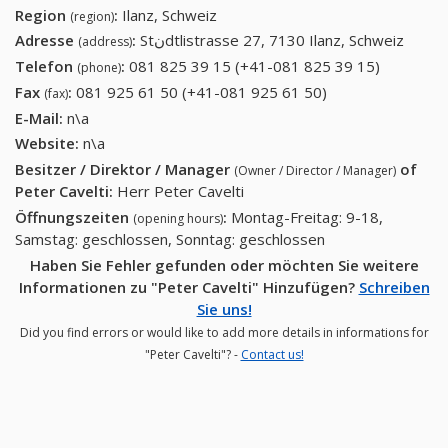
Region
:
Ilanz, Schweiz
(region)
Adresse
:
Stنdtlistrasse 27, 7130 Ilanz, Schweiz
(address)
Telefon
:
081 825 39 15 (+41-081 825 39 15)
081 825
(phone)
39 15
Fax
:
081 925 61 50 (+41-081 925 61 50)
081 925 61 50
(fax)
(+41-081
(+41-081 925 61
E-Mail:
n\a
825 39
50)
Website:
n\a
15)
Besitzer / Direktor / Manager
of
(Owner / Director / Manager)
Peter Cavelti
:
Herr Peter Cavelti
Öffnungszeiten
:
Montag-Freitag: 9-18,
(opening hours)
Samstag: geschlossen, Sonntag: geschlossen
Haben Sie Fehler gefunden oder möchten Sie weitere
Informationen zu "Peter Cavelti" Hinzufügen?
Schreiben
Sie uns!
Did you find errors or would like to add more details in informations for
"Peter Cavelti"? -
Contact us!