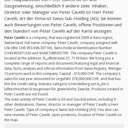
Gasgewinnung, einschließlich 9 andere ziele. Inhaber,
Direktor oder Manager von Peter Cavelti ist Herr Peter
Cavelti. Art der Firma ist Swiss Sub-Holding (AG). Sie können
auch Bewertungen von Peter Cavelti, offene Positionen und
den Standort von Peter Cavelti auf der Karte anzeigen.
Peter Cavelti
is a company, that was registered 2009 in Ilanz region,
Switzerland. Full name company: Peter Cavelti, company assigned with
USt-IdNr CHE-953.698.307 IVA, Swiss Federal Identification Number
CH43455671230 and SHAB 5485937391. The company Peter Cavelti is
located at the address: Stنdtlistrasse 27, 7130 Ilanz. We bring you a
complete range of reports and documents featuring legal and financial
data, facts, analysis and official information from Swiss Registry. Weniger
10 persons work in this company. Capital - 310,000 CHF. The company's
sales for last year amounted to Ungefähr 378,000,000 CHF, and that has
N\A the credit rating. Industry category is Herstellung von kنlte U
lufttechnischen Erzeugnissen für gewerbliche Zwecke. Products created in
Peter Cavelti are not found.
The main activity of Peter Cavelti is Oil and Gas Extraction, including 9
other destinations. Owner, director or manager of Peter Cavelti is Herr
Peter Cavelti. Type of company is Swiss Sub-Holding (AG). You also can
view reviews of Peter Cavelti, open positions, location of Peter Cavelti on
the map.