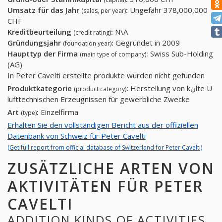
Umsatz für das Jahr
:
Ungefähr 378,000,000
(sales, per year)
CHF
Kreditbeurteilung
:
N\A
(credit rating)
Gründungsjahr
:
Gegründet in 2009
(foundation year)
Haupttyp der Firma
:
Swiss Sub-Holding
(main type of company)
(AG)
In Peter Cavelti erstellte produkte wurden nicht gefunden
Produktkategorie
:
Herstellung von kنlte U
(product category)
lufttechnischen Erzeugnissen für gewerbliche Zwecke
Art
:
Einzelfirma
(type)
Erhalten Sie den vollständigen Bericht aus der offiziellen
Datenbank von Schweiz für Peter Cavelti
(Get full report from official database of Switzerland for Peter Cavelti)
ZUSÄTZLICHE ARTEN VON
AKTIVITÄTEN FÜR PETER
CAVELTI
ADDITION KINDS OF ACTIVITIES