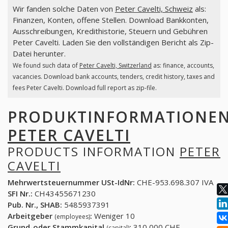
Wir fanden solche Daten von
Peter Cavelti, Schweiz
als:
Finanzen, Konten, offene Stellen. Download Bankkonten,
Ausschreibungen, Kredithistorie, Steuern und Gebühren
Peter Cavelti. Laden Sie den vollständigen Bericht als Zip-
Datei herunter.
We found such data of
Peter Cavelti, Switzerland
as: finance, accounts,
vacancies. Download bank accounts, tenders, credit history, taxes and
fees Peter Cavelti. Download full report as zip-file.
PRODUKTINFORMATIONE
PETER CAVELTI
PRODUCTS INFORMATION
PETER
CAVELTI
Mehrwertsteuernummer USt-IdNr:
CHE-953.698.307 IVA
SFI Nr.:
CH43455671230
Pub. Nr., SHAB:
5485937391
Arbeitgeber
:
Weniger 10
(employees)
Grund-oder Stammkapital
:
310,000 CHF
(capital)