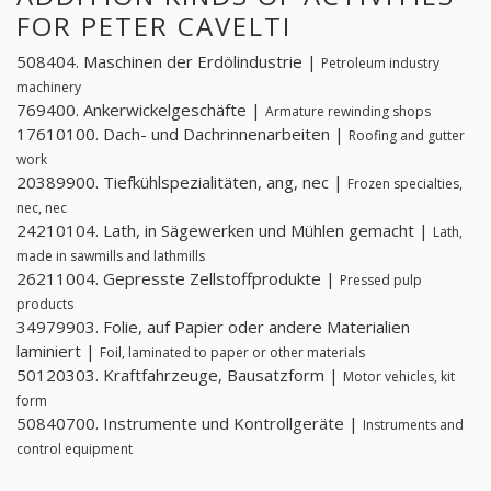
FOR PETER CAVELTI
508404. Maschinen der Erdölindustrie |
Petroleum industry
machinery
769400. Ankerwickelgeschäfte |
Armature rewinding shops
17610100. Dach- und Dachrinnenarbeiten |
Roofing and gutter
work
20389900. Tiefkühlspezialitäten, ang, nec |
Frozen specialties,
nec, nec
24210104. Lath, in Sägewerken und Mühlen gemacht |
Lath,
made in sawmills and lathmills
26211004. Gepresste Zellstoffprodukte |
Pressed pulp
products
34979903. Folie, auf Papier oder andere Materialien
laminiert |
Foil, laminated to paper or other materials
50120303. Kraftfahrzeuge, Bausatzform |
Motor vehicles, kit
form
50840700. Instrumente und Kontrollgeräte |
Instruments and
control equipment