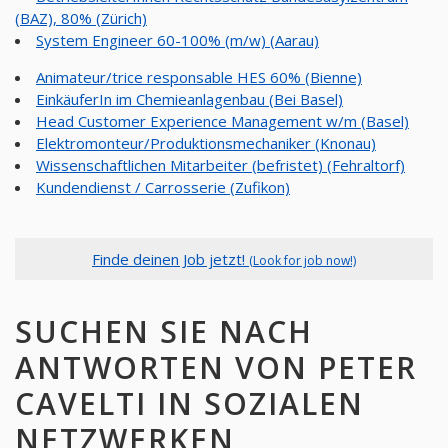
(BAZ), 80% (Zürich)
System Engineer 60-100% (m/w) (Aarau)
Animateur/trice responsable HES 60% (Bienne)
EinkäuferIn im Chemieanlagenbau (Bei Basel)
Head Customer Experience Management w/m (Basel)
Elektromonteur/Produktionsmechaniker (Knonau)
Wissenschaftlichen Mitarbeiter (befristet) (Fehraltorf)
Kundendienst / Carrosserie (Zufikon)
Finde deinen Job jetzt!
(Look for job now!)
SUCHEN SIE NACH
ANTWORTEN VON PETER
CAVELTI IN SOZIALEN
NETZWERKEN