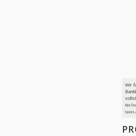
Wir 
Bankk
volls
We fo
taxes 
PR