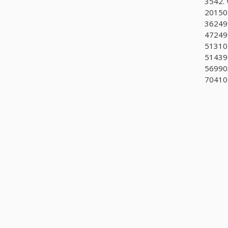
3542.
201504
362499
47249
51310
514399
569903
70410