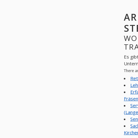
AR
ST
WO
TRA
Es gib
Unter
There a
Ret
Leh
Erf
Fräsen
Ser
(Lange
Sen
Sac
Kirche