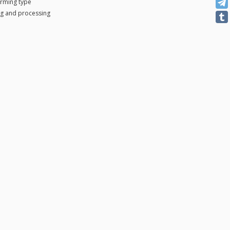
orming type
ng and processing