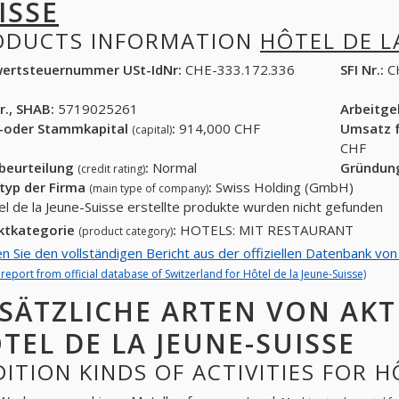
ISSE
ODUCTS INFORMATION
HÔTEL DE L
ertsteuernummer USt-IdNr:
CHE-333.172.336
SFI Nr.:
C
r., SHAB:
5719025261
Arbeitg
-oder Stammkapital
:
914,000 CHF
Umsatz f
(capital)
CHF
tbeurteilung
:
Normal
Gründun
(credit rating)
typ der Firma
:
Swiss Holding (GmbH)
(main type of company)
el de la Jeune-Suisse erstellte produkte wurden nicht gefunden
ktkategorie
:
HOTELS: MIT RESTAURANT
(product category)
en Sie den vollständigen Bericht aus der offiziellen Datenbank von
l report from official database of Switzerland for Hôtel de la Jeune-Suisse)
SÄTZLICHE ARTEN VON AKT
TEL DE LA JEUNE-SUISSE
ITION KINDS OF ACTIVITIES FOR H