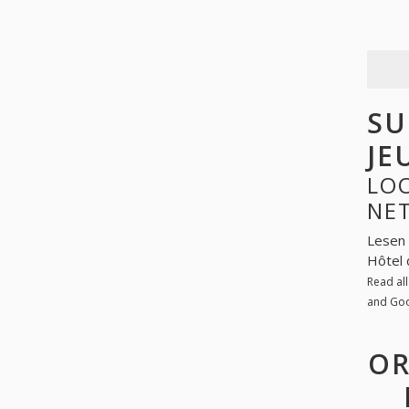
SU
JE
LOO
NE
Lesen 
Hôtel 
Read al
and Go
OR