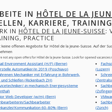
BEITE IN
HÔTEL DE LA JEUN
ELLEN, KARRIERE, TRAINING
RK IN
HÔTEL DE LA JEUNE-SUISSE
:
INING, PRACTICE
t keine offenen Angebote für Hôtel de la Jeune-Suisse. Auf der Su
nehmen
re not any open offers for Hôtel de la Jeune-Suisse. Look for opened vacancies
ail Environment Assistant (H/F) (Berne)
Fachsp
rstelle Automatiker/in 2019 (Poschiavo)
(Luzern)
ahrenen Mechaniker mit Erfahrung in Bohrwerk,
Schrei
 und Schleifen (Rickenbach ZH)
(Zentrals
vicetechniker/-in mechanisch Energiesysteme
Sachbe
nthal)
(Zofingen
ior Web Developer (w/m) (Bern)
VMware
hbearbeiterin/Sachbearbeiter
Sachb
nkanzlei/Kommunikation 60–80% (Bern)
(Zürich)