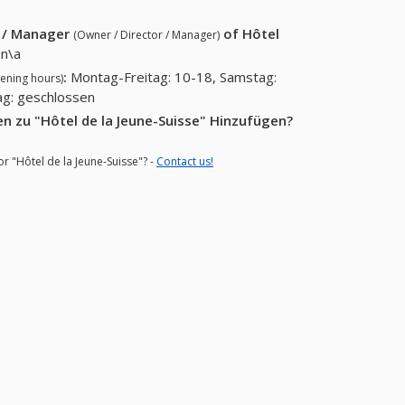
r / Manager
of
Hôtel
(Owner / Director / Manager)
n\a
:
Montag-Freitag: 10-18, Samstag:
ening hours)
ag: geschlossen
n zu "Hôtel de la Jeune-Suisse" Hinzufügen?
or "Hôtel de la Jeune-Suisse"? -
Contact us!