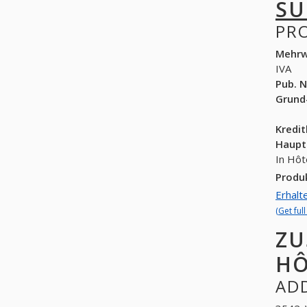
SU
PR
Mehrw
IVA
Pub. N
Grund
Kredi
Haupt
In Hôt
Produ
Erhalt
(Get ful
ZU
HÔ
ADD