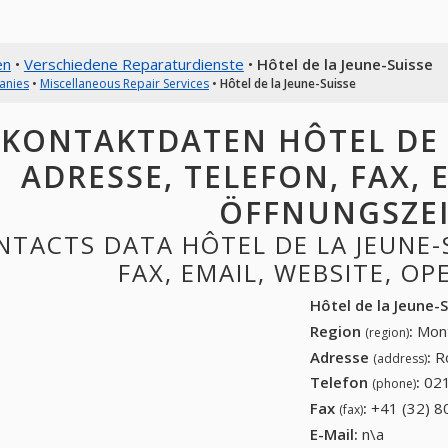
en
•
Verschiedene Reparaturdienste
•
Hôtel de la Jeune-Suisse
anies
•
Miscellaneous Repair Services
•
Hôtel de la Jeune-Suisse
KONTAKTDATEN HÔTEL DE L
ADRESSE, TELEFON, FAX, E
ÖFFNUNGSZE
NTACTS DATA HÔTEL DE LA JEUNE-
FAX, EMAIL, WEBSITE, O
Hôtel de la Jeune-
Region
:
Mont
(region)
Adresse
:
R
(address)
Telefon
:
021
(phone)
Fax
:
+41 (32) 8
(fax)
E-Mail:
n\a