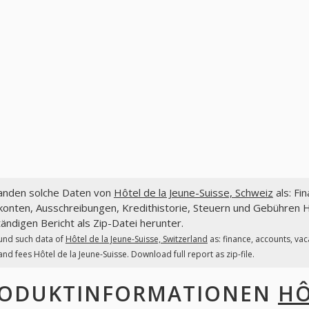
fanden solche Daten von
Hôtel de la Jeune-Suisse, Schweiz
als: Fi
onten, Ausschreibungen, Kredithistorie, Steuern und Gebühren Hô
tändigen Bericht als Zip-Datei herunter.
und such data of
Hôtel de la Jeune-Suisse, Switzerland
as: finance, accounts, va
and fees Hôtel de la Jeune-Suisse. Download full report as zip-file.
ODUKTINFORMATIONEN
HÔ