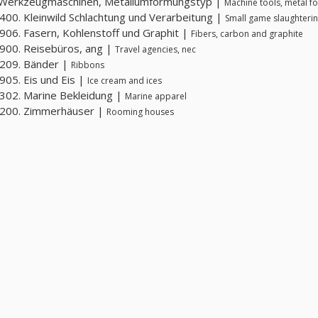
 Werkzeugmaschinen, Metallumformungstyp |
Machine tools, metal f
00. Kleinwild Schlachtung und Verarbeitung |
Small game slaughteri
06. Fasern, Kohlenstoff und Graphit |
Fibers, carbon and graphite
900. Reisebüros, ang |
Travel agencies, nec
209. Bänder |
Ribbons
05. Eis und Eis |
Ice cream and ices
02. Marine Bekleidung |
Marine apparel
200. Zimmerhäuser |
Rooming houses