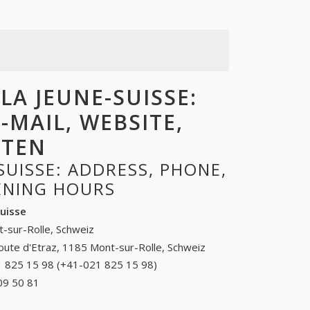
A JEUNE-SUISSE:
-MAIL, WEBSITE,
ITEN
SUISSE: ADDRESS, PHONE,
PENING HOURS
Suisse
-sur-Rolle, Schweiz
oute d'Etraz, 1185 Mont-sur-Rolle, Schweiz
 825 15 98 (+41-021 825 15 98)
021 825 15 98
(+41-021 825 15
09 50 81
+41 (32) 809 50 81
98)