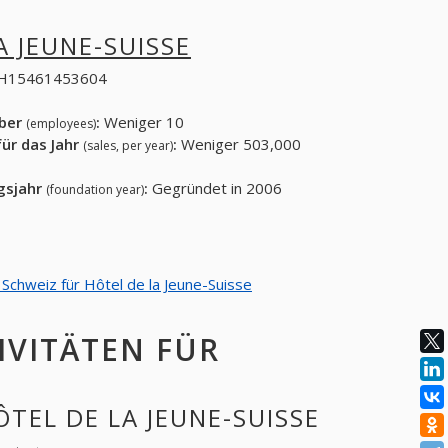
A JEUNE-SUISSE
H15461453604
eber
:
Weniger 10
(employees)
ür das Jahr
:
Weniger 503,000
(sales, per year)
gsjahr
:
Gegründet in 2006
(foundation year)
 Schweiz für Hôtel de la Jeune-Suisse
IVITÄTEN FÜR
ÔTEL DE LA JEUNE-SUISSE