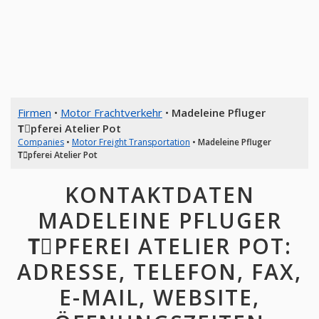
Firmen
•
Motor Frachtverkehr
•
Madeleine Pfluger
Tِpferei Atelier Pot
Companies
•
Motor Freight Transportation
•
Madeleine Pfluger
Tِpferei Atelier Pot
KONTAKTDATEN
MADELEINE PFLUGER
TِPFEREI ATELIER POT:
ADRESSE, TELEFON, FAX,
E-MAIL, WEBSITE,