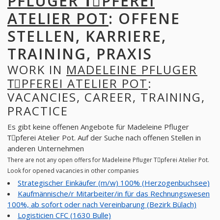
PFLUGER TِPFEREI
ATELIER POT
: OFFENE
STELLEN, KARRIERE,
TRAINING, PRAXIS
WORK IN
MADELEINE PFLUGER
TِPFEREI ATELIER POT
:
VACANCIES, CAREER, TRAINING,
PRACTICE
Es gibt keine offenen Angebote für Madeleine Pfluger
Tِpferei Atelier Pot. Auf der Suche nach offenen Stellen in
anderen Unternehmen
There are not any open offers for Madeleine Pfluger Tِpferei Atelier Pot.
Look for opened vacancies in other companies
Strategischer Einkäufer (m/w) 100% (Herzogenbuchsee)
Kaufmännische/r Mitarbeiter/in für das Rechnungswesen
100%, ab sofort oder nach Vereinbarung (Bezirk Bülach)
Logisticien CFC (1630 Bulle)