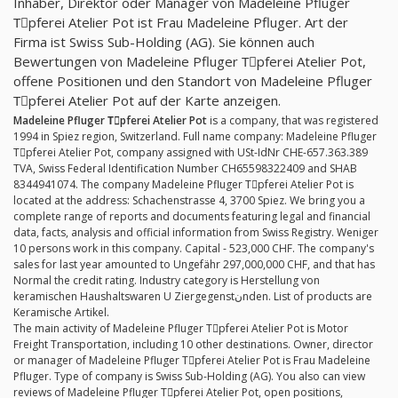
Inhaber, Direktor oder Manager von Madeleine Pfluger
Tِpferei Atelier Pot ist Frau Madeleine Pfluger. Art der
Firma ist Swiss Sub-Holding (AG). Sie können auch
Bewertungen von Madeleine Pfluger Tِpferei Atelier Pot,
offene Positionen und den Standort von Madeleine Pfluger
Tِpferei Atelier Pot auf der Karte anzeigen.
Madeleine Pfluger Tِpferei Atelier Pot
is a company, that was registered
1994 in Spiez region, Switzerland. Full name company: Madeleine Pfluger
Tِpferei Atelier Pot, company assigned with USt-IdNr CHE-657.363.389
TVA, Swiss Federal Identification Number CH65598322409 and SHAB
8344941074. The company Madeleine Pfluger Tِpferei Atelier Pot is
located at the address: Schachenstrasse 4, 3700 Spiez. We bring you a
complete range of reports and documents featuring legal and financial
data, facts, analysis and official information from Swiss Registry. Weniger
10 persons work in this company. Capital - 523,000 CHF. The company's
sales for last year amounted to Ungefähr 297,000,000 CHF, and that has
Normal the credit rating. Industry category is Herstellung von
keramischen Haushaltswaren U Ziergegenstنnden. List of products are
Keramische Artikel.
The main activity of Madeleine Pfluger Tِpferei Atelier Pot is Motor
Freight Transportation, including 10 other destinations. Owner, director
or manager of Madeleine Pfluger Tِpferei Atelier Pot is Frau Madeleine
Pfluger. Type of company is Swiss Sub-Holding (AG). You also can view
reviews of Madeleine Pfluger Tِpferei Atelier Pot, open positions,