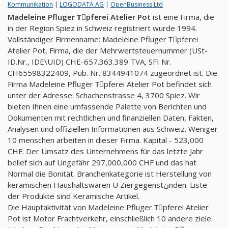
Kommunikation
|
LOGODATA AG
|
OpenBusiness Ltd
Madeleine Pfluger Tِpferei Atelier Pot
ist eine Firma, die
in der Region Spiez in Schweiz registriert wurde 1994.
Vollständiger Firmenname: Madeleine Pfluger Tِpferei
Atelier Pot, Firma, die der Mehrwertsteuernummer (USt-
ID.Nr., IDE\UID) CHE-657.363.389 TVA, SFI Nr.
CH65598322409, Pub. Nr. 8344941074 zugeordnet ist. Die
Firma Madeleine Pfluger Tِpferei Atelier Pot befindet sich
unter der Adresse: Schachenstrasse 4, 3700 Spiez. Wir
bieten Ihnen eine umfassende Palette von Berichten und
Dokumenten mit rechtlichen und finanziellen Daten, Fakten,
Analysen und offiziellen Informationen aus Schweiz. Weniger
10 menschen arbeiten in dieser Firma. Kapital - 523,000
CHF. Der Umsatz des Unternehmens für das letzte Jahr
belief sich auf Ungefähr 297,000,000 CHF und das hat
Normal die Bonität. Branchenkategorie ist Herstellung von
keramischen Haushaltswaren U Ziergegenstنnden. Liste
der Produkte sind Keramische Artikel.
Die Hauptaktivität von Madeleine Pfluger Tِpferei Atelier
Pot ist Motor Frachtverkehr, einschließlich 10 andere ziele.