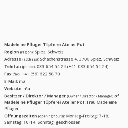
Madeleine Pfluger Tِpferei Atelier Pot
Region
:
Spiez, Schweiz
(region)
Adresse
:
Schachenstrasse 4, 3700 Spiez, Schweiz
(address)
Telefon
:
033 654 54 24 (+41-033 654 54 24)
033 654
(phone)
54 24
Fax
:
+41 (56) 622 58 70
+41 (56) 622 58 70
(fax)
(+41-033
E-Mail:
n\a
654 54
Website:
n\a
24)
Besitzer / Direktor / Manager
of
(Owner / Director / Manager)
Madeleine Pfluger Tِpferei Atelier Pot
:
Frau Madeleine
Pfluger
Öffnungszeiten
:
Montag-Freitag: 7-18,
(opening hours)
Samstag: 10-14, Sonntag: geschlossen