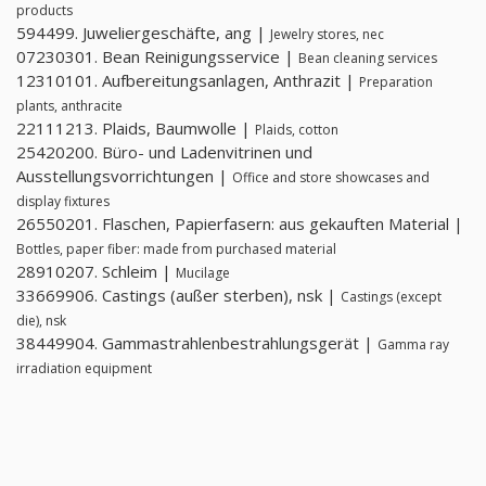
products
594499. Juweliergeschäfte, ang |
Jewelry stores, nec
07230301. Bean Reinigungsservice |
Bean cleaning services
12310101. Aufbereitungsanlagen, Anthrazit |
Preparation
plants, anthracite
22111213. Plaids, Baumwolle |
Plaids, cotton
25420200. Büro- und Ladenvitrinen und
Ausstellungsvorrichtungen |
Office and store showcases and
display fixtures
26550201. Flaschen, Papierfasern: aus gekauften Material |
Bottles, paper fiber: made from purchased material
28910207. Schleim |
Mucilage
33669906. Castings (außer sterben), nsk |
Castings (except
die), nsk
38449904. Gammastrahlenbestrahlungsgerät |
Gamma ray
irradiation equipment