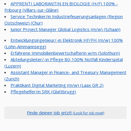
APPRENTI LABORANTIN EN BIOLOGIE (H/F) 100% -
Fribourg (Villars-sur-Glâne)
Service Techniker/in Industriefeuerungsanlagen (Region
Ostschweiz) (Chur)
Junior Project Manager Global Logistics (m/w) (Schaan)
Entwicklungsingenieur/-in Elektronik HF/FH (m/w) 100%
(Lohn-Ammannsegg)
Erfahrene Immobilienbewirtschafterin w/m (Solothurn)
Abteilungsleiter/-in Pflege 80-100% Notfall Kinderspital
(Luzern)
Assistant Manager in Finance- and Treasury Management
(Zurich)
Praktikant Digital Marketing (m/w) (Laax GR 2)
Pflegehelfer/in SRK (Glattbrugg)
Finde deinen Job jetzt!
(Look for job now!)