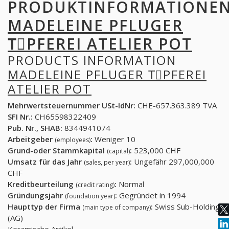
PRODUKTINFORMATIONE
MADELEINE PFLUGER
TِPFEREI ATELIER POT
PRODUCTS INFORMATION
MADELEINE PFLUGER TِPFEREI
ATELIER POT
Mehrwertsteuernummer USt-IdNr:
CHE-657.363.389 TVA
SFI Nr.:
CH65598322409
Pub. Nr., SHAB:
8344941074
Arbeitgeber
:
Weniger 10
(employees)
Grund-oder Stammkapital
:
523,000 CHF
(capital)
Umsatz für das Jahr
:
Ungefähr 297,000,000
(sales, per year)
CHF
Kreditbeurteilung
:
Normal
(credit rating)
Gründungsjahr
:
Gegründet in 1994
(foundation year)
Haupttyp der Firma
:
Swiss Sub-Holding
(main type of company)
(AG)