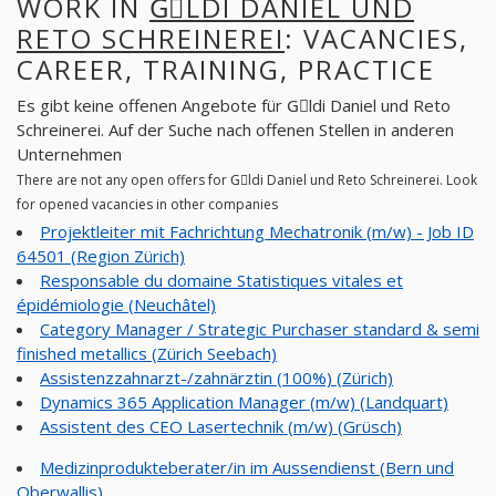
WORK IN
GِLDI DANIEL UND
RETO SCHREINEREI
: VACANCIES,
CAREER, TRAINING, PRACTICE
Es gibt keine offenen Angebote für Gِldi Daniel und Reto
Schreinerei. Auf der Suche nach offenen Stellen in anderen
Unternehmen
There are not any open offers for Gِldi Daniel und Reto Schreinerei. Look
for opened vacancies in other companies
Projektleiter mit Fachrichtung Mechatronik (m/w) - Job ID
64501 (Region Zürich)
Responsable du domaine Statistiques vitales et
épidémiologie (Neuchâtel)
Category Manager / Strategic Purchaser standard & semi
finished metallics (Zürich Seebach)
Assistenzzahnarzt-/zahnärztin (100%) (Zürich)
Dynamics 365 Application Manager (m/w) (Landquart)
Assistent des CEO Lasertechnik (m/w) (Grüsch)
Medizinprodukteberater/in im Aussendienst (Bern und
Oberwallis)