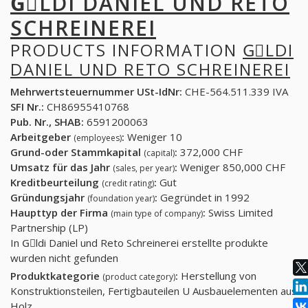
GِLDI DANIEL UND RETO
SCHREINEREI
PRODUCTS INFORMATION
GِLDI
DANIEL UND RETO SCHREINEREI
Mehrwertsteuernummer USt-IdNr:
CHE-564.511.339 IVA
SFI Nr.:
CH86955410768
Pub. Nr., SHAB:
6591200063
Arbeitgeber
:
Weniger 10
(employees)
Grund-oder Stammkapital
:
372,000 CHF
(capital)
Umsatz für das Jahr
:
Weniger 850,000 CHF
(sales, per year)
Kreditbeurteilung
:
Gut
(credit rating)
Gründungsjahr
:
Gegründet in 1992
(foundation year)
Haupttyp der Firma
:
Swiss Limited
(main type of company)
Partnership (LP)
In Gِldi Daniel und Reto Schreinerei erstellte produkte
wurden nicht gefunden
Produktkategorie
:
Herstellung von
(product category)
Konstruktionsteilen, Fertigbauteilen U Ausbauelementen aus
Holz