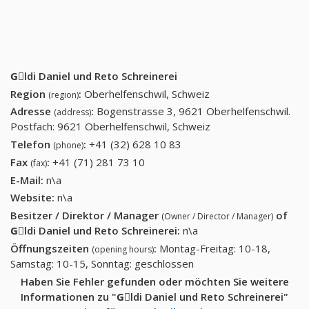
Gِldi Daniel und Reto Schreinerei
Region
:
Oberhelfenschwil, Schweiz
(region)
Adresse
:
Bogenstrasse 3, 9621 Oberhelfenschwil.
(address)
Postfach: 9621 Oberhelfenschwil, Schweiz
Telefon
:
+41 (32) 628 10 83
+41 (32) 628 10 83
(phone)
Fax
:
+41 (71) 281 73 10
+41 (71) 281 73 10
(fax)
E-Mail:
n\a
Website:
n\a
Besitzer / Direktor / Manager
of
(Owner / Director / Manager)
Gِldi Daniel und Reto Schreinerei
:
n\a
Öffnungszeiten
:
Montag-Freitag: 10-18,
(opening hours)
Samstag: 10-15, Sonntag: geschlossen
Haben Sie Fehler gefunden oder möchten Sie weitere
Informationen zu "Gِldi Daniel und Reto Schreinerei"