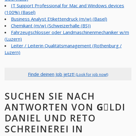
IT Support Professional for Mac and Windows devices
(100%) (Basel)
Business Analyst Etikettendruck (m/w) (Basel)
Chemikant (m/w) (Schweizerhalle (BS))
Fahrzeugschlosser oder Landmaschinenmechaniker w/m
(Luzern)
Leiter / Leiterin Qualitätsmanagement (Rothenburg /
Luzern)
Finde deinen Job jetzt!
(Look for job now!)
SUCHEN SIE NACH
ANTWORTEN VON GِLDI
DANIEL UND RETO
SCHREINEREI IN