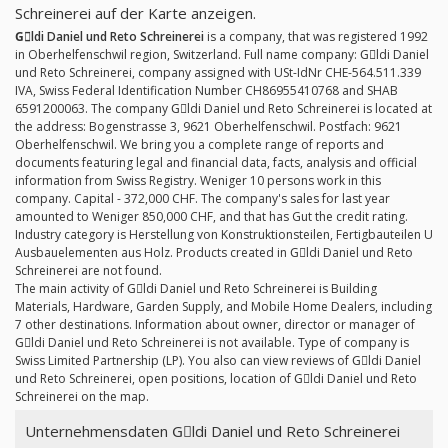
Schreinerei auf der Karte anzeigen.
Gِldi Daniel und Reto Schreinerei
is a company, that was registered 1992
in Oberhelfenschwil region, Switzerland. Full name company: Gِldi Daniel
und Reto Schreinerei, company assigned with USt-IdNr CHE-564.511.339
IVA, Swiss Federal Identification Number CH86955410768 and SHAB
6591200063. The company Gِldi Daniel und Reto Schreinerei is located at
the address: Bogenstrasse 3, 9621 Oberhelfenschwil. Postfach: 9621
Oberhelfenschwil. We bring you a complete range of reports and
documents featuring legal and financial data, facts, analysis and official
information from Swiss Registry. Weniger 10 persons work in this
company. Capital - 372,000 CHF. The company's sales for last year
amounted to Weniger 850,000 CHF, and that has Gut the credit rating.
Industry category is Herstellung von Konstruktionsteilen, Fertigbauteilen U
Ausbauelementen aus Holz. Products created in Gِldi Daniel und Reto
Schreinerei are not found.
The main activity of Gِldi Daniel und Reto Schreinerei is Building
Materials, Hardware, Garden Supply, and Mobile Home Dealers, including
7 other destinations. Information about owner, director or manager of
Gِldi Daniel und Reto Schreinerei is not available. Type of company is
Swiss Limited Partnership (LP). You also can view reviews of Gِldi Daniel
und Reto Schreinerei, open positions, location of Gِldi Daniel und Reto
Schreinerei on the map.
Unternehmensdaten Gِldi Daniel und Reto Schreinerei