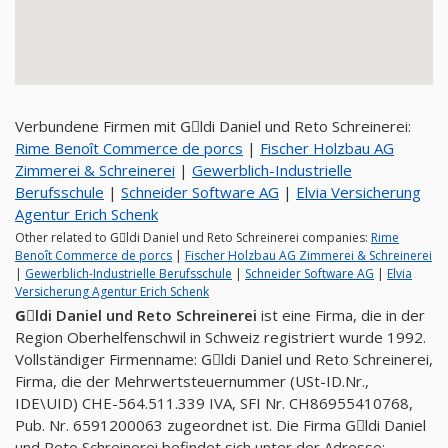
Verbundene Firmen mit Gِldi Daniel und Reto Schreinerei:
Rime Benoît Commerce de porcs
|
Fischer Holzbau AG
Zimmerei & Schreinerei
|
Gewerblich-Industrielle
Berufsschule
|
Schneider Software AG
|
Elvia Versicherung
Agentur Erich Schenk
Other related to Gِldi Daniel und Reto Schreinerei companies:
Rime
Benoît Commerce de porcs
|
Fischer Holzbau AG Zimmerei & Schreinerei
|
Gewerblich-Industrielle Berufsschule
|
Schneider Software AG
|
Elvia
Versicherung Agentur Erich Schenk
Gِldi Daniel und Reto Schreinerei
ist eine Firma, die in der
Region Oberhelfenschwil in Schweiz registriert wurde 1992.
Vollständiger Firmenname: Gِldi Daniel und Reto Schreinerei,
Firma, die der Mehrwertsteuernummer (USt-ID.Nr.,
IDE\UID) CHE-564.511.339 IVA, SFI Nr. CH86955410768,
Pub. Nr. 6591200063 zugeordnet ist. Die Firma Gِldi Daniel
und Reto Schreinerei befindet sich unter der Adresse: