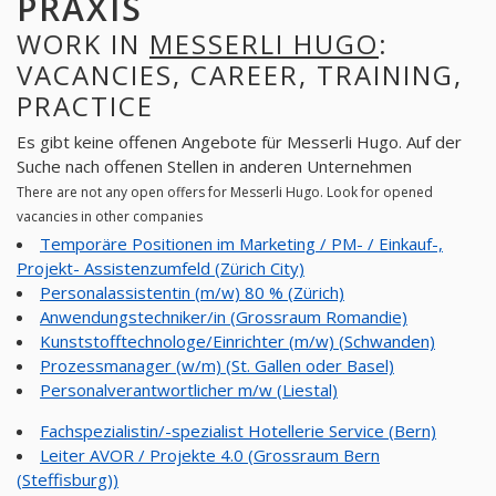
PRAXIS
WORK IN
MESSERLI HUGO
:
VACANCIES, CAREER, TRAINING,
PRACTICE
Es gibt keine offenen Angebote für Messerli Hugo. Auf der
Suche nach offenen Stellen in anderen Unternehmen
There are not any open offers for Messerli Hugo. Look for opened
vacancies in other companies
Temporäre Positionen im Marketing / PM- / Einkauf-,
Projekt- Assistenzumfeld (Zürich City)
Personalassistentin (m/w) 80 % (Zürich)
Anwendungstechniker/in (Grossraum Romandie)
Kunststofftechnologe/Einrichter (m/w) (Schwanden)
Prozessmanager (w/m) (St. Gallen oder Basel)
Personalverantwortlicher m/w (Liestal)
Fachspezialistin/-spezialist Hotellerie Service (Bern)
Leiter AVOR / Projekte 4.0 (Grossraum Bern
(Steffisburg))