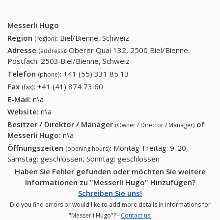
Messerli Hugo
Region
:
Biel/Bienne, Schweiz
(region)
Adresse
:
Oberer Quai 132, 2500 Biel/Bienne.
(address)
Postfach: 2503 Biel/Bienne, Schweiz
Telefon
:
+41 (55) 331 85 13
+41 (55) 331 85 13
(phone)
Fax
:
+41 (41) 874 73 60
+41 (41) 874 73 60
(fax)
E-Mail:
n\a
Website:
n\a
Besitzer / Direktor / Manager
of
(Owner / Director / Manager)
Messerli Hugo
:
n\a
Öffnungszeiten
:
Montag-Freitag: 9-20,
(opening hours)
Samstag: geschlossen, Sonntag: geschlossen
Haben Sie Fehler gefunden oder möchten Sie weitere
Informationen zu "Messerli Hugo" Hinzufügen?
Schreiben Sie uns!
Did you find errors or would like to add more details in informations for
"Messerli Hugo"? -
Contact us!