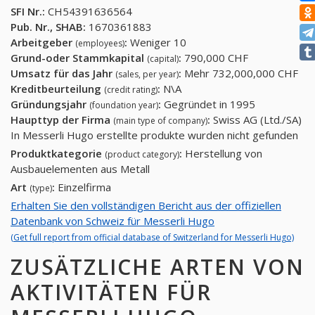
SFI Nr.:
CH54391636564
Pub. Nr., SHAB:
1670361883
Arbeitgeber
:
Weniger 10
(employees)
Grund-oder Stammkapital
:
790,000 CHF
(capital)
Umsatz für das Jahr
:
Mehr 732,000,000 CHF
(sales, per year)
Kreditbeurteilung
:
N\A
(credit rating)
Gründungsjahr
:
Gegründet in 1995
(foundation year)
Haupttyp der Firma
:
Swiss AG (Ltd./SA)
(main type of company)
In Messerli Hugo erstellte produkte wurden nicht gefunden
Produktkategorie
:
Herstellung von
(product category)
Ausbauelementen aus Metall
Art
:
Einzelfirma
(type)
Erhalten Sie den vollständigen Bericht aus der offiziellen
Datenbank von Schweiz für Messerli Hugo
(Get full report from official database of Switzerland for Messerli Hugo)
ZUSÄTZLICHE ARTEN VON
AKTIVITÄTEN FÜR