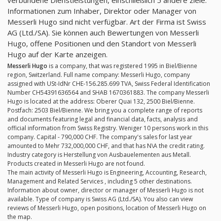
verbundene Dienstleistungen, einschließlich 5 andere ziele.
Informationen zum Inhaber, Direktor oder Manager von
Messerli Hugo sind nicht verfügbar. Art der Firma ist Swiss
AG (Ltd./SA). Sie können auch Bewertungen von Messerli
Hugo, offene Positionen und den Standort von Messerli
Hugo auf der Karte anzeigen.
Messerli Hugo
is a company, that was registered 1995 in Biel/Bienne
region, Switzerland. Full name company: Messerli Hugo, company
assigned with USt-IdNr CHE-156.285.699 TVA, Swiss Federal Identification
Number CH54391636564 and SHAB 1670361883. The company Messerli
Hugo is located at the address: Oberer Quai 132, 2500 Biel/Bienne.
Postfach: 2503 Biel/Bienne. We bring you a complete range of reports
and documents featuring legal and financial data, facts, analysis and
official information from Swiss Registry. Weniger 10 persons work in this
company. Capital - 790,000 CHF. The company's sales for last year
amounted to Mehr 732,000,000 CHF, and that has N\A the credit rating.
Industry category is Herstellung von Ausbauelementen aus Metall.
Products created in Messerli Hugo are not found.
The main activity of Messerli Hugo is Engineering, Accounting, Research,
Management and Related Services , including 5 other destinations.
Information about owner, director or manager of Messerli Hugo is not
available. Type of company is Swiss AG (Ltd./SA). You also can view
reviews of Messerli Hugo, open positions, location of Messerli Hugo on
the map.