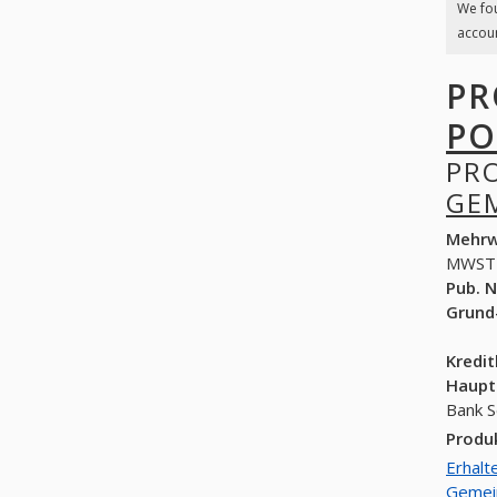
We fo
accoun
PR
PO
PR
GE
Mehrw
MWST
Pub. N
Grund
Kredi
Haupt
Bank S
Produ
Erhalt
Gemei