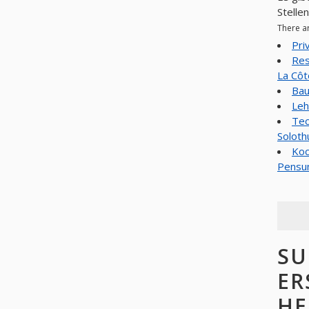
Stelle
There a
Pri
Res
La Côt
Bau
Leh
Tec
Soloth
Koc
Pensu
SU
ER
HE