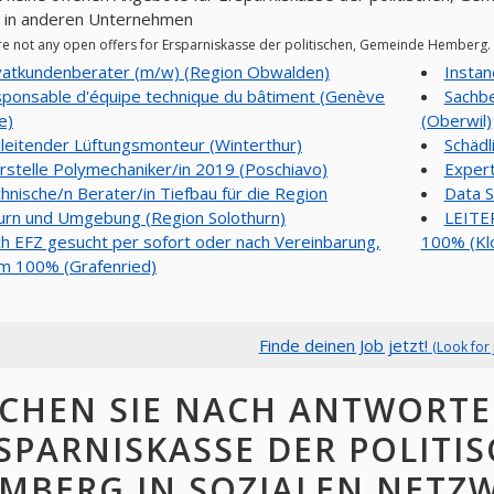
n in anderen Unternehmen
re not any open offers for Ersparniskasse der politischen, Gemeinde Hemberg.
vatkundenberater (m/w) (Region Obwalden)
Instan
ponsable d'équipe technique du bâtiment (Genève
Sachbe
e)
(Oberwil)
leitender Lüftungsmonteur (Winterthur)
Schädl
rstelle Polymechaniker/in 2019 (Poschiavo)
Expert
hnische/n Berater/in Tiefbau für die Region
Data S
urn und Umgebung (Region Solothurn)
LEITE
h EFZ gesucht per sofort oder nach Vereinbarung,
100% (Kl
m 100% (Grafenried)
Finde deinen Job jetzt!
(Look for 
CHEN SIE NACH ANTWORT
SPARNISKASSE DER POLITI
MBERG IN SOZIALEN NETZ