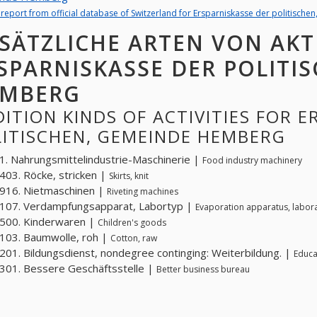
l report from official database of Switzerland for Ersparniskasse der politisc
SÄTZLICHE ARTEN VON AKT
SPARNISKASSE DER POLITI
MBERG
ITION KINDS OF ACTIVITIES FOR 
LITISCHEN, GEMEINDE HEMBERG
. Nahrungsmittelindustrie-Maschinerie |
Food industry machinery
03. Röcke, stricken |
Skirts, knit
916. Nietmaschinen |
Riveting machines
107. Verdampfungsapparat, Labortyp |
Evaporation apparatus, labor
500. Kinderwaren |
Children's goods
103. Baumwolle, roh |
Cotton, raw
01. Bildungsdienst, nondegree continging: Weiterbildung. |
Educa
01. Bessere Geschäftsstelle |
Better business bureau