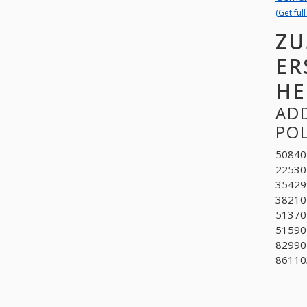
(Get ful
ZU
ER
HE
ADD
PO
508401
225304
35429
38210
51370
51590
829902
861103