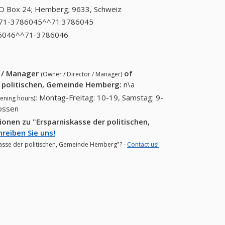
O Box 24; Hemberg; 9633, Schweiz
.71-3786045^^71:3786045
41.71-
3786045^^71:3786045
6046^^71-3786046
41.71-3786046^^71-
3786046
r / Manager
of
(Owner / Director / Manager)
r politischen, Gemeinde Hemberg
:
n\a
:
Montag-Freitag: 10-19, Samstag: 9-
ening hours)
lossen
onen zu "Ersparniskasse der politischen,
hreiben Sie uns!
skasse der politischen, Gemeinde Hemberg"? -
Contact us!