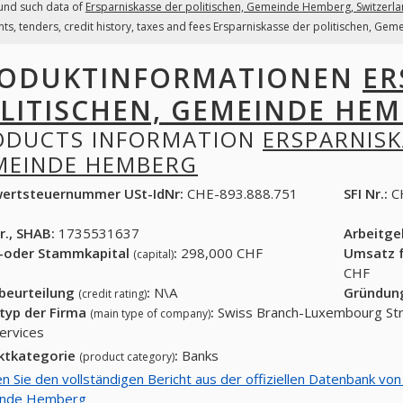
und such data of
Ersparniskasse der politischen, Gemeinde Hemberg, Switzerl
ts, tenders, credit history, taxes and fees Ersparniskasse der politischen, Gem
ODUKTINFORMATIONEN
ER
LITISCHEN, GEMEINDE HE
ODUCTS INFORMATION
ERSPARNISK
MEINDE HEMBERG
ertsteuernummer USt-IdNr:
CHE-893.888.751
SFI Nr.:
C
r., SHAB:
1735531637
Arbeitg
-oder Stammkapital
:
298,000 CHF
Umsatz f
(capital)
CHF
tbeurteilung
:
N\A
Gründun
(credit rating)
typ der Firma
:
Swiss Branch-Luxembourg Str
(main type of company)
ervices
ktkategorie
:
Banks
(product category)
en Sie den vollständigen Bericht aus der offiziellen Datenbank von
nde Hemberg