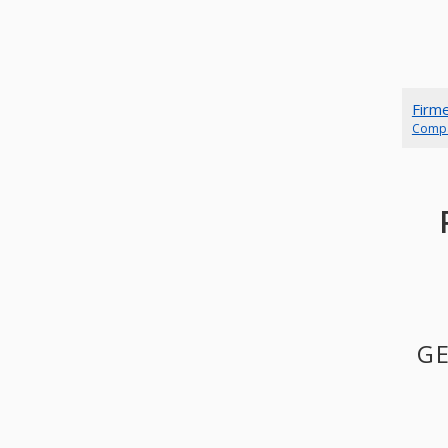
Firm
Comp
GE