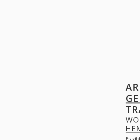
AR
GE
TR
WO
HE
Es gib