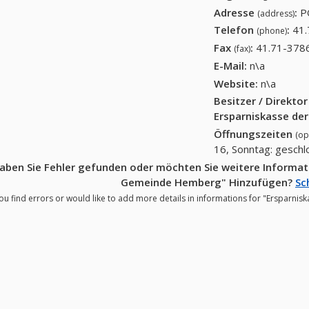
Adresse
:
P
(address)
Telefon
:
41
(phone)
Fax
:
41.71-378
(fax)
E-Mail:
n\a
Website:
n\a
Besitzer / Direkto
Ersparniskasse de
Öffnungszeiten
(op
16, Sonntag: gesch
aben Sie Fehler gefunden oder möchten Sie weitere Informati
Gemeinde Hemberg" Hinzufügen?
Sc
ou find errors or would like to add more details in informations for "Ersparni