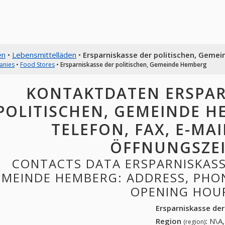
en
•
Lebensmittelläden
•
Ersparniskasse der politischen, Geme
anies
•
Food Stores
•
Ersparniskasse der politischen, Gemeinde Hemberg
KONTAKTDATEN ERSPAR
POLITISCHEN, GEMEINDE H
TELEFON, FAX, E-MAI
ÖFFNUNGSZE
CONTACTS DATA ERSPARNISKASS
MEINDE HEMBERG: ADDRESS, PHONE
OPENING HOU
Ersparniskasse de
Region
:
N\A,
(region)