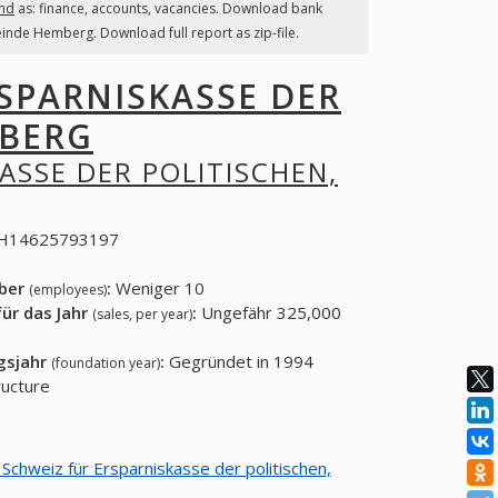
and
as: finance, accounts, vacancies. Download bank
einde Hemberg. Download full report as zip-file.
SPARNISKASSE DER
MBERG
ASSE DER POLITISCHEN,
H14625793197
eber
:
Weniger 10
(employees)
ür das Jahr
:
Ungefähr 325,000
(sales, per year)
gsjahr
:
Gegründet in 1994
(foundation year)
ucture
 Schweiz für Ersparniskasse der politischen,