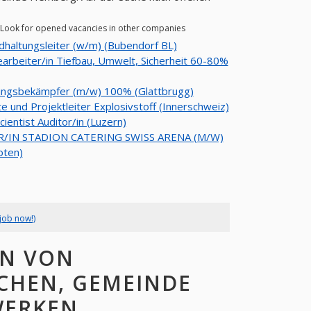
 Look for opened vacancies in other companies
dhaltungsleiter (w/m) (Bubendorf BL)
arbeiter/in Tiefbau, Umwelt, Sicherheit 60-80%
ingsbekämpfer (m/w) 100% (Glattbrugg)
e und Projektleiter Explosivstoff (Innerschweiz)
cientist Auditor/in (Luzern)
R/IN STADION CATERING SWISS ARENA (M/W)
oten)
job now!)
EN VON
SCHEN, GEMEINDE
WERKEN