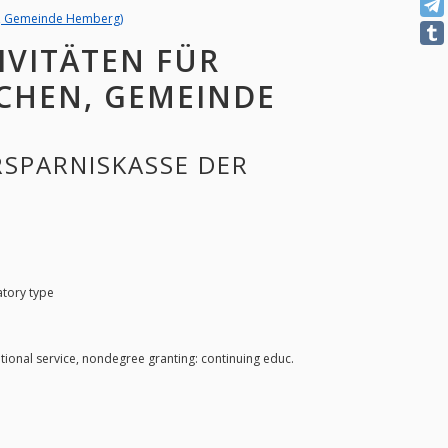
hen, Gemeinde Hemberg)
IVITÄTEN FÜR
SCHEN, GEMEINDE
ERSPARNISKASSE DER
atory type
tional service, nondegree granting: continuing educ.