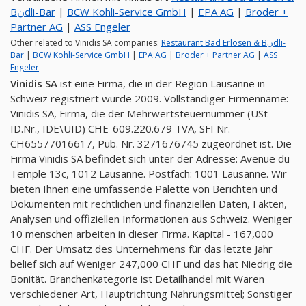
Bنdli-Bar
|
BCW Kohli-Service GmbH
|
EPA AG
|
Broder +
Partner AG
|
ASS Engeler
Other related to Vinidis SA companies:
Restaurant Bad Erlosen & Bنdli-
Bar
|
BCW Kohli-Service GmbH
|
EPA AG
|
Broder + Partner AG
|
ASS
Engeler
Vinidis SA
ist eine Firma, die in der Region Lausanne in
Schweiz registriert wurde 2009. Vollständiger Firmenname:
Vinidis SA, Firma, die der Mehrwertsteuernummer (USt-
ID.Nr., IDE\UID) CHE-609.220.679 TVA, SFI Nr.
CH65577016617, Pub. Nr. 3271676745 zugeordnet ist. Die
Firma Vinidis SA befindet sich unter der Adresse: Avenue du
Temple 13c, 1012 Lausanne. Postfach: 1001 Lausanne. Wir
bieten Ihnen eine umfassende Palette von Berichten und
Dokumenten mit rechtlichen und finanziellen Daten, Fakten,
Analysen und offiziellen Informationen aus Schweiz. Weniger
10 menschen arbeiten in dieser Firma. Kapital - 167,000
CHF. Der Umsatz des Unternehmens für das letzte Jahr
belief sich auf Weniger 247,000 CHF und das hat Niedrig die
Bonität. Branchenkategorie ist Detailhandel mit Waren
verschiedener Art, Hauptrichtung Nahrungsmittel; Sonstiger