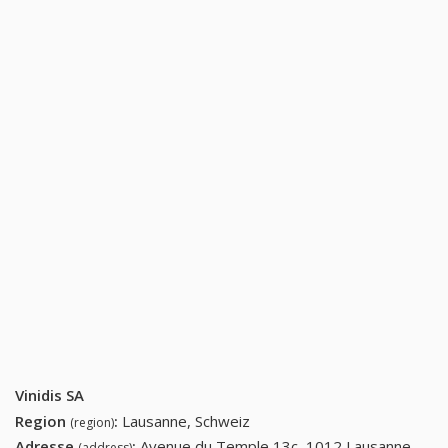
Vinidis SA
Region
:
Lausanne, Schweiz
(region)
Adresse
:
Avenue du Temple 13c, 1012 Lausanne.
(address)