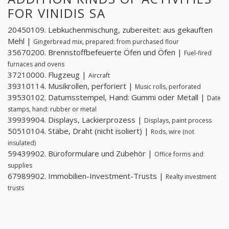
FOR VINIDIS SA
20450109. Lebkuchenmischung, zubereitet: aus gekauften
Mehl |
Gingerbread mix, prepared: from purchased flour
35670200. Brennstoffbefeuerte Öfen und Öfen |
Fuel-fired
furnaces and ovens
37210000. Flugzeug |
Aircraft
39310114. Musikrollen, perforiert |
Music rolls, perforated
39530102. Datumsstempel, Hand: Gummi oder Metall |
Date
stamps, hand: rubber or metal
39939904. Displays, Lackierprozess |
Displays, paint process
50510104. Stäbe, Draht (nicht isoliert) |
Rods, wire (not
insulated)
59439902. Büroformulare und Zubehör |
Office forms and
supplies
67989902. Immobilien-Investment-Trusts |
Realty investment
trusts