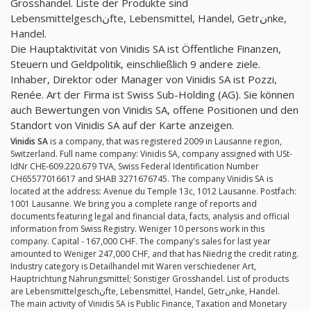
Grosshandel. Liste der Produkte sind
Lebensmittelgeschنfte, Lebensmittel, Handel, Getrنnke,
Handel.
Die Hauptaktivität von Vinidis SA ist Öffentliche Finanzen,
Steuern und Geldpolitik, einschließlich 9 andere ziele.
Inhaber, Direktor oder Manager von Vinidis SA ist Pozzi,
Renée. Art der Firma ist Swiss Sub-Holding (AG). Sie können
auch Bewertungen von Vinidis SA, offene Positionen und den
Standort von Vinidis SA auf der Karte anzeigen.
Vinidis SA
is a company, that was registered 2009 in Lausanne region,
Switzerland. Full name company: Vinidis SA, company assigned with USt-
IdNr CHE-609.220.679 TVA, Swiss Federal Identification Number
CH65577016617 and SHAB 3271676745. The company Vinidis SA is
located at the address: Avenue du Temple 13c, 1012 Lausanne. Postfach:
1001 Lausanne. We bring you a complete range of reports and
documents featuring legal and financial data, facts, analysis and official
information from Swiss Registry. Weniger 10 persons work in this
company. Capital - 167,000 CHF. The company's sales for last year
amounted to Weniger 247,000 CHF, and that has Niedrig the credit rating.
Industry category is Detailhandel mit Waren verschiedener Art,
Hauptrichtung Nahrungsmittel; Sonstiger Grosshandel. List of products
are Lebensmittelgeschنfte, Lebensmittel, Handel, Getrنnke, Handel.
The main activity of Vinidis SA is Public Finance, Taxation and Monetary