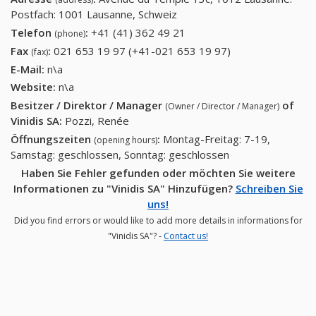
Postfach: 1001 Lausanne, Schweiz
Telefon
:
+41 (41) 362 49 21
+41 (41) 362 49 21
(phone)
Fax
:
021 653 19 97 (+41-021 653 19 97)
021 653 19 97
(fax)
(+41-021 653 19
E-Mail:
n\a
97)
Website:
n\a
Besitzer / Direktor / Manager
of
(Owner / Director / Manager)
Vinidis SA
:
Pozzi, Renée
Öffnungszeiten
:
Montag-Freitag: 7-19,
(opening hours)
Samstag: geschlossen, Sonntag: geschlossen
Haben Sie Fehler gefunden oder möchten Sie weitere
Informationen zu "Vinidis SA" Hinzufügen?
Schreiben Sie
uns!
Did you find errors or would like to add more details in informations for
"Vinidis SA"? -
Contact us!