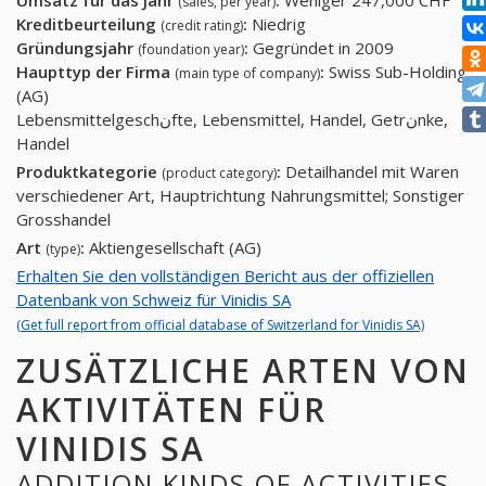
Umsatz für das Jahr
:
Weniger 247,000 CHF
(sales, per year)
Kreditbeurteilung
:
Niedrig
(credit rating)
Gründungsjahr
:
Gegründet in 2009
(foundation year)
Haupttyp der Firma
:
Swiss Sub-Holding
(main type of company)
(AG)
Lebensmittelgeschنfte, Lebensmittel, Handel, Getrنnke,
Handel
Produktkategorie
:
Detailhandel mit Waren
(product category)
verschiedener Art, Hauptrichtung Nahrungsmittel; Sonstiger
Grosshandel
Art
:
Aktiengesellschaft (AG)
(type)
Erhalten Sie den vollständigen Bericht aus der offiziellen
Datenbank von Schweiz für Vinidis SA
(Get full report from official database of Switzerland for Vinidis SA)
ZUSÄTZLICHE ARTEN VON
AKTIVITÄTEN FÜR
VINIDIS SA
ADDITION KINDS OF ACTIVITIES