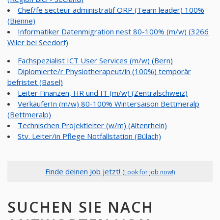
Chef/fe secteur administratif ORP (Team leader) 100%
(Bienne)
Informatiker Datenmigration nest 80-100% (m/w) (3266
Wiler bei Seedorf)
Fachspezialist ICT User Services (m/w) (Bern)
Diplomierte/r Physiotherapeut/in (100%) temporär
befristet (Basel)
Leiter Finanzen, HR und IT (m/w) (Zentralschweiz)
VerkäuferIn (m/w) 80-100% Wintersaison Bettmeralp
(Bettmeralp)
Technischen Projektleiter (w/m) (Altenrhein)
Stv. Leiter/in Pflege Notfallstation (Bülach)
Finde deinen Job jetzt!
(Look for job now!)
SUCHEN SIE NACH