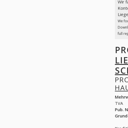
Wir 
Konte
Liege
We fo
Downlo
full re
PR
LI
SC
PR
HA
Mehrw
TVA
Pub. N
Grund