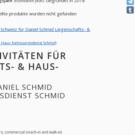
gsjahr
:
Gegründet in 2018
(foundation year)
ellte produkte wurden nicht gefunden
n Schweiz für Daniel Schmid Liegenschafts- &
 & Haus- betreuungsdienst Schmid)
IVITÄTEN FÜR
TS- & HAUS-
ANIEL SCHMID
GSDIENST SCHMID
rs, commercial (reach-in and walk-in)