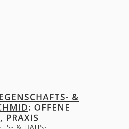
IEGENSCHAFTS- &
CHMID
: OFFENE
, PRAXIS
TS- & HAUS-