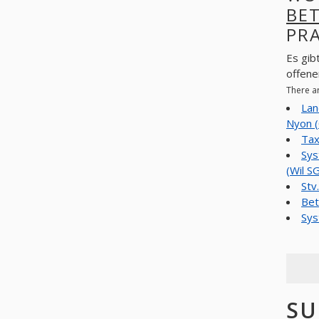
BE
PR
Es gib
offene
There a
Lan
Nyon (
Tax
Sys
(Wil S
Stv
Bet
Sys
SU