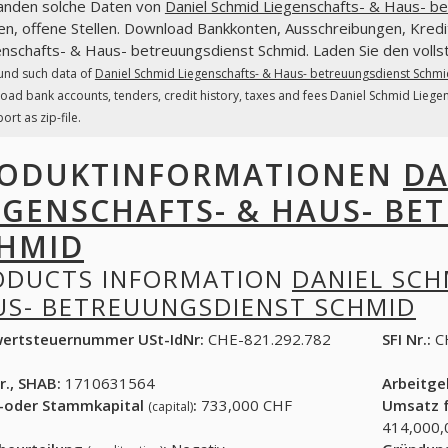
fanden solche Daten von
Daniel Schmid Liegenschafts- & Haus- b
n, offene Stellen. Download Bankkonten, Ausschreibungen, Kredi
nschafts- & Haus- betreuungsdienst Schmid. Laden Sie den vollst
und such data of
Daniel Schmid Liegenschafts- & Haus- betreuungsdienst Schmi
ad bank accounts, tenders, credit history, taxes and fees Daniel Schmid Lieg
port as zip-file.
ODUKTINFORMATIONEN
DA
EGENSCHAFTS- & HAUS- BE
HMID
ODUCTS INFORMATION
DANIEL SCH
US- BETREUUNGSDIENST SCHMID
ertsteuernummer USt-IdNr:
CHE-821.292.782
SFI Nr.:
C
r., SHAB:
1710631564
Arbeitg
-oder Stammkapital
:
733,000 CHF
Umsatz f
(capital)
414,000,