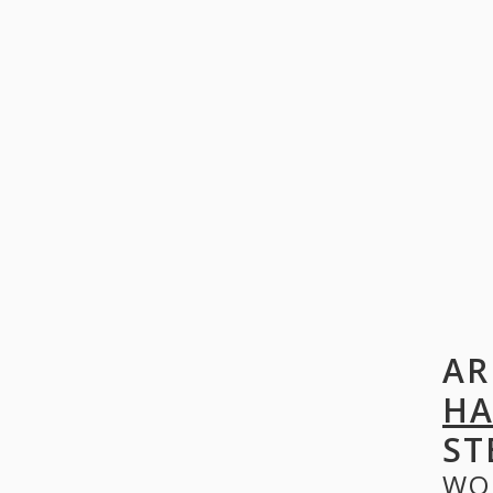
AR
HA
ST
WO