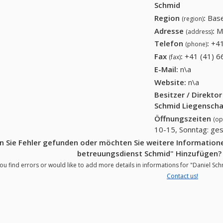
Schmid
Region
:
Base
(region)
Adresse
:
M
(address)
Telefon
:
+41
(phone)
Fax
:
+41 (41) 6
(fax)
E-Mail:
n\a
Website:
n\a
Besitzer / Direkto
Schmid Liegenscha
Öffnungszeiten
(op
10-15, Sonntag: ge
 Sie Fehler gefunden oder möchten Sie weitere Informatione
betreuungsdienst Schmid" Hinzufügen
ou find errors or would like to add more details in informations for "Daniel S
Contact us!