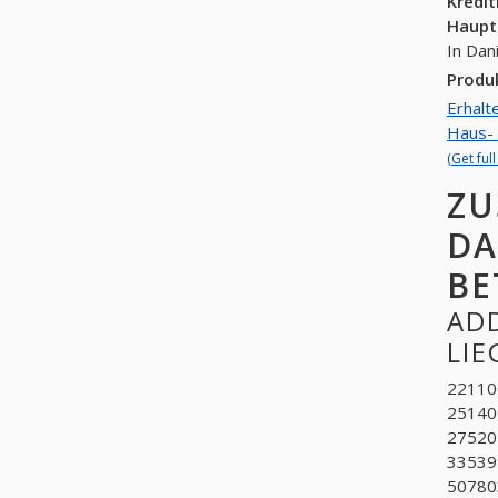
Kredi
Haupt
In Dan
Produ
Erhalt
Haus- 
(Get ful
ZU
DA
BE
ADD
LI
22110
251400
275204
335399
507803