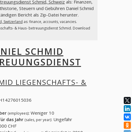
etreuungsdienst Schmid, Schweiz
als: Finanzen,
thistorie, Steuern und Gebühren Daniel Schmid
ändigen Bericht als Zip-Datei herunter.
d, Switzerland
as: finance, accounts, vacancies.
enschafts- & Haus- betreuungsdienst Schmid. Download
NIEL SCHMID
TREUUNGSDIENST
MID LIEGENSCHAFTS- &
H14276015036
eber
:
Weniger 10
(employees)
ür das Jahr
:
Ungefähr
(sales, per year)
000 CHF