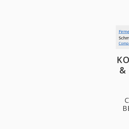
Firm
Schm
Comp
KO
&
B