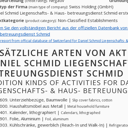
tbeurteilung
:
Negativ
Gründun
(credit rating)
typ der Firma
:
Swiss Holding (GmbH)
(main type of company)
iel Schmid Liegenschafts- & Haus- betreuungsdienst Schmid erst
ktkategorie
:
Non-Classified Establishments
(product category)
en Sie den vollständigen Bericht aus der offiziellen Datenbank vo
betreuungsdienst Schmid
l report from official database of Switzerland for Daniel Schmid Liegenschafts-
SÄTZLICHE ARTEN VON AKT
NIEL SCHMID LIEGENSCHAF
TREUUNGSDIENST SCHMID
ITION KINDS OF ACTIVITIES FOR D
EGENSCHAFTS- & HAUS- BETREUUN
609. Unterziehbezüge, Baumwolle |
Slip cover fabrics, cotton
00. Haushaltsmöbel aus Metall |
Metal household furniture
01. Kalender, lithographiert |
Calendars, lithographed
01. Folie, Aluminium |
Foil, aluminum
03. Kühlschränke, gewerblich (Reach-In und Walk-In) |
Refrigerato