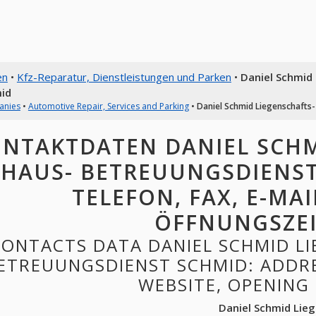
en
•
Kfz-Reparatur, Dienstleistungen und Parken
•
Daniel Schmid
id
anies
•
Automotive Repair, Services and Parking
•
Daniel Schmid Liegenschafts
NTAKTDATEN DANIEL SCHM
 HAUS- BETREUUNGSDIENST
TELEFON, FAX, E-MAI
ÖFFNUNGSZE
CONTACTS DATA DANIEL SCHMID LI
ETREUUNGSDIENST SCHMID: ADDRES
WEBSITE, OPENING
Daniel Schmid Lie