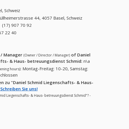
l, Schweiz
üllheimerstrasse 44, 4057 Basel, Schweiz
 (17) 907 70 92
+41 (17) 907 70 92
67 22 40
+41 (41) 667 22 40
r / Manager
of
Daniel
(Owner / Director / Manager)
fts- & Haus- betreuungsdienst Schmid
:
n\a
:
Montag-Freitag: 10-20, Samstag:
ening hours)
schlossen
n zu "Daniel Schmid Liegenschafts- & Haus-
?
Schreiben Sie uns!
chmid Liegenschafts- & Haus- betreuungsdienst Schmid"? -