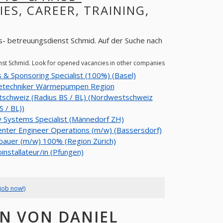
IES, CAREER, TRAINING,
s- betreuungsdienst Schmid. Auf der Suche nach
enst Schmid. Look for opened vacancies in other companies
 & Sponsoring Specialist (100%) (Basel)
cetechniker Wärmepumpen Region
schweiz (Radius BS / BL) (Nordwestschweiz
S / BL))
y Systems Specialist (Männedorf ZH)
nter Engineer Operations (m/w) (Bassersdorf)
bauer (m/w) 100% (Region Zürich)
oinstallateur/in (Pfungen)
job now!)
N VON DANIEL