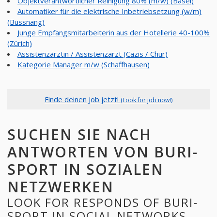
Objektverantwortlicher Reinigung 80% (m/w) (Basel)
Automatiker für die elektrische Inbetriebsetzung (w/m)
(Bussnang)
Junge Empfangsmitarbeiterin aus der Hotellerie 40-100%
(Zürich)
Assistenzärztin / Assistenzarzt (Cazis / Chur)
Kategorie Manager m/w (Schaffhausen)
Finde deinen Job jetzt!
(Look for job now!)
SUCHEN SIE NACH
ANTWORTEN VON BURI-
SPORT IN SOZIALEN
NETZWERKEN
LOOK FOR RESPONDS OF BURI-
SPORT IN SOCIAL NETWORKS