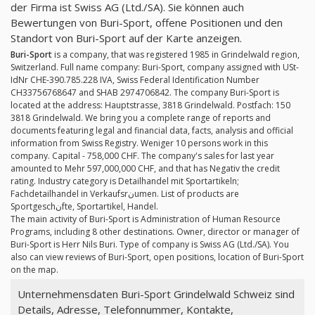
der Firma ist Swiss AG (Ltd./SA). Sie können auch
Bewertungen von Buri-Sport, offene Positionen und den
Standort von Buri-Sport auf der Karte anzeigen.
Buri-Sport
is a company, that was registered 1985 in Grindelwald region,
Switzerland. Full name company: Buri-Sport, company assigned with USt-
IdNr CHE-390.785.228 IVA, Swiss Federal Identification Number
CH33756768647 and SHAB 2974706842. The company Buri-Sport is
located at the address: Hauptstrasse, 3818 Grindelwald. Postfach: 150
3818 Grindelwald. We bring you a complete range of reports and
documents featuring legal and financial data, facts, analysis and official
information from Swiss Registry. Weniger 10 persons work in this
company. Capital - 758,000 CHF. The company's sales for last year
amounted to Mehr 597,000,000 CHF, and that has Negativ the credit
rating. Industry category is Detailhandel mit Sportartikeln;
Fachdetailhandel in Verkaufsrنumen. List of products are
Sportgeschنfte, Sportartikel, Handel.
The main activity of Buri-Sport is Administration of Human Resource
Programs, including 8 other destinations. Owner, director or manager of
Buri-Sport is Herr Nils Buri. Type of company is Swiss AG (Ltd./SA). You
also can view reviews of Buri-Sport, open positions, location of Buri-Sport
on the map.
Unternehmensdaten Buri-Sport Grindelwald Schweiz sind
Details, Adresse, Telefonnummer, Kontakte,