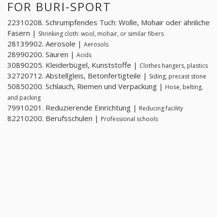
FOR BURI-SPORT
22310208. Schrumpfendes Tuch: Wolle, Mohair oder ähnliche
Fasern |
Shrinking cloth: wool, mohair, or similar fibers
28139902. Aerosole |
Aerosols
28990200. Säuren |
Acids
30890205. Kleiderbügel, Kunststoffe |
Clothes hangers, plastics
32720712. Abstellgleis, Betonfertigteile |
Siding, precast stone
50850200. Schlauch, Riemen und Verpackung |
Hose, belting,
and packing
79910201. Reduzierende Einrichtung |
Reducing facility
82210200. Berufsschulen |
Professional schools