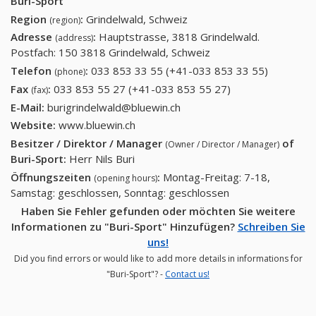
Buri-Sport
Region
:
Grindelwald, Schweiz
(region)
Adresse
:
Hauptstrasse, 3818 Grindelwald.
(address)
Postfach: 150 3818 Grindelwald, Schweiz
Telefon
:
033 853 33 55 (+41-033 853 33 55)
033 853
(phone)
33 55
Fax
:
033 853 55 27 (+41-033 853 55 27)
033 853 55 27
(fax)
(+41-033
(+41-033 853 55
E-Mail:
burigrindelwald@bluewin.ch
853 33
27)
Website:
www.bluewin.ch
55)
Besitzer / Direktor / Manager
of
(Owner / Director / Manager)
Buri-Sport
:
Herr Nils Buri
Öffnungszeiten
:
Montag-Freitag: 7-18,
(opening hours)
Samstag: geschlossen, Sonntag: geschlossen
Haben Sie Fehler gefunden oder möchten Sie weitere
Informationen zu "Buri-Sport" Hinzufügen?
Schreiben Sie
uns!
Did you find errors or would like to add more details in informations for
"Buri-Sport"? -
Contact us!