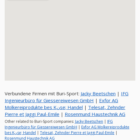
Verbundene Firmen mit Buri-Sport:
Jacky Beetschen
|
IFG
Ingenieurbüro für Giessereiwesen GmbH
|
Exfor AG
Molkereiprodukte bes Kنse; Handel
|
Telesat, Zehnder
Pierre et Jaggi Paul-Emile
|
Rosenmund Haustechnik AG
Other related to Buri-Sport companies:
Jacky Beetschen
|
IFG
Ingenieurbüro für Giessereiwesen GmbH
|
Exfor AG Molkereiprodukte
bes Kنse; Handel
|
Telesat, Zehnder Pierre et Jaggi Paul-Emile
|
Rosenmund Haustechnik AG