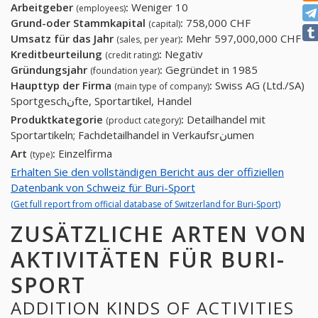
Arbeitgeber
:
Weniger 10
(employees)
Grund-oder Stammkapital
:
758,000 CHF
(capital)
Umsatz für das Jahr
:
Mehr 597,000,000 CHF
(sales, per year)
Kreditbeurteilung
:
Negativ
(credit rating)
Gründungsjahr
:
Gegründet in 1985
(foundation year)
Haupttyp der Firma
:
Swiss AG (Ltd./SA)
(main type of company)
Sportgeschنfte, Sportartikel, Handel
Produktkategorie
:
Detailhandel mit
(product category)
Sportartikeln; Fachdetailhandel in Verkaufsrنumen
Art
:
Einzelfirma
(type)
Erhalten Sie den vollständigen Bericht aus der offiziellen
Datenbank von Schweiz für Buri-Sport
(Get full report from official database of Switzerland for Buri-Sport)
ZUSÄTZLICHE ARTEN VON
AKTIVITÄTEN FÜR BURI-
SPORT
ADDITION KINDS OF ACTIVITIES