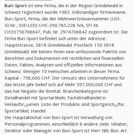
Buri-Sport
ist eine Firma, die in der Region Grindelwald in
Schweiz registriert wurde 1985. Vollständiger Firmenname:
Buri-Sport, Firma, die der Mehrwertsteuernummer (USt-
ID.Nr., IDE\UID) CHE-390.785.228 IVA, SFI Nr.
CH33756768647, Pub. Nr. 2974706842 zugeordnet ist. Die
Firma Buri-Sport befindet sich unter der Adresse:
Hauptstrasse, 3818 Grindelwald. Postfach: 150 3818
Grindelwald. Wir bieten Ihnen eine umfassende Palette von
Berichten und Dokumenten mit rechtlichen und finanziellen
Daten, Fakten, Analysen und offiziellen Informationen aus
Schweiz. Weniger 10 menschen arbeiten in dieser Firma.
Kapital - 758,000 CHF. Der Umsatz des Unternehmens für
das letzte Jahr belief sich auf Mehr 597,000,000 CHF und
das hat Negativ die Bonität. Branchenkategorie ist
Detailhandel mit Sportartikeln; Fachdetailhandel in
Verkaufsrنumen. Liste der Produkte sind Sportgeschنfte,
Sportartikel, Handel.
Die Hauptaktivität von Buri-Sport ist Verwaltung von
Personalprogrammen, einschließlich 8 andere ziele. Inhaber,
Direktor oder Manager von Buri-Sport ist Herr Nils Buri. Art