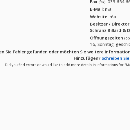
Fax
:
033 654 66
(fax)
E-Mail:
n\a
Website:
n\a
Besitzer / Direkto
Schranz Billard-& 
Öffnungszeiten
(op
16, Sonntag: gesch
n Sie Fehler gefunden oder möchten Sie weitere Informatione
Hinzufügen?
Schreiben Sie
Did you find errors or would like to add more details in informations for "Ma