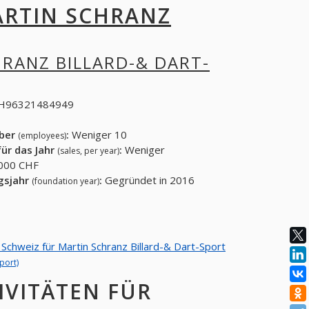
RTIN SCHRANZ
RANZ BILLARD-& DART-
H96321484949
eber
:
Weniger 10
(employees)
ür das Jahr
:
Weniger
(sales, per year)
000 CHF
gsjahr
:
Gegründet in 2016
(foundation year)
 Schweiz für Martin Schranz Billard-& Dart-Sport
port)
IVITÄTEN FÜR