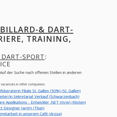
BILLARD-& DART-
RIERE, TRAINING,
 DART-SPORT
:
ICE
 Auf der Suche nach offenen Stellen in anderen
d vacancies in other companies
sberaterin Filiale St. Gallen (50%) (St. Gallen)
iter/in Sekretariat Verkauf (Schwarzenbach)
re Applikations - Entwickler .NET (m/w) (Kloten)
t Designer (w/m) (Thun)
emitarbeit in unserem Café (Arosa)