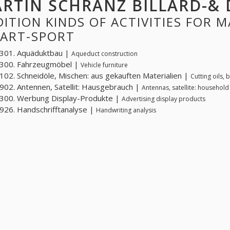
RTIN SCHRANZ BILLARD-& 
ITION KINDS OF ACTIVITIES FOR 
DART-SPORT
301. Aquäduktbau |
Aqueduct construction
300. Fahrzeugmöbel |
Vehicle furniture
02. Schneidöle, Mischen: aus gekauften Materialien |
Cutting oils,
02. Antennen, Satellit: Hausgebrauch |
Antennas, satellite: household
300. Werbung Display-Produkte |
Advertising display products
26. Handschrifftanalyse |
Handwriting analysis