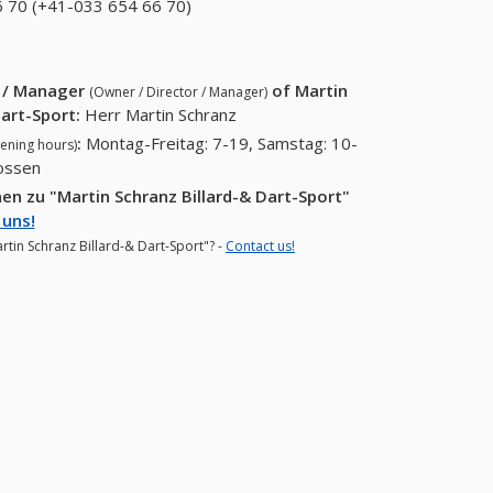
(+41-033 654 79
 70 (+41-033 654 66 70)
033 654 66 70 (+41-033
35)
654 66 70)
r / Manager
of
Martin
(Owner / Director / Manager)
Dart-Sport
:
Herr Martin Schranz
:
Montag-Freitag: 7-19, Samstag: 10-
ening hours)
lossen
n zu "Martin Schranz Billard-& Dart-Sport"
 uns!
rtin Schranz Billard-& Dart-Sport"? -
Contact us!