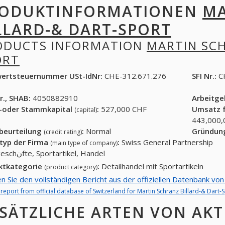
ODUKTINFORMATIONEN
MA
LLARD-& DART-SPORT
ODUCTS INFORMATION
MARTIN SCH
ORT
ertsteuernummer USt-IdNr:
CHE-312.671.276
SFI Nr.:
C
r., SHAB:
4050882910
Arbeitg
-oder Stammkapital
:
527,000 CHF
Umsatz f
(capital)
443,000,
tbeurteilung
:
Normal
Gründun
(credit rating)
typ der Firma
:
Swiss General Partnership
(main type of company)
Sportgeschنfte, Sportartikel, Handel
ktkategorie
:
Detailhandel mit Sportartikeln
(product category)
en Sie den vollständigen Bericht aus der offiziellen Datenbank von
l report from official database of Switzerland for Martin Schranz Billard-& Dart-S
SÄTZLICHE ARTEN VON AKT