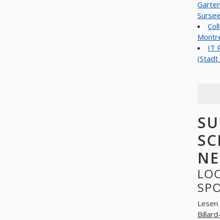
Garten
Sursee
Col
Montre
IT 
(Stadt 
SU
SC
NE
LO
SP
Lesen 
Billar