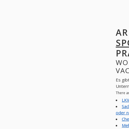
AR
SP
PR
WO
VAC
Es gib
Unter
There a
LKW
Sac
oder n
Che
Meh