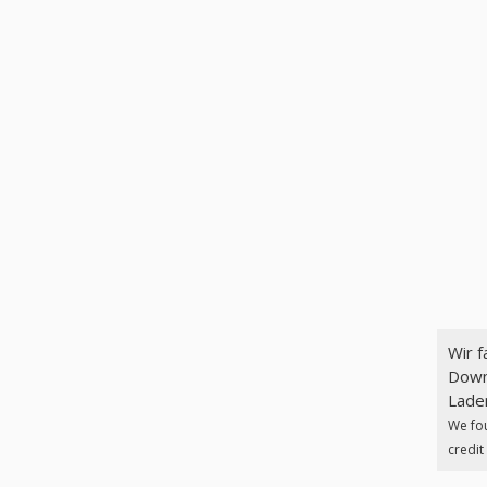
Wir 
Downl
Laden
We fo
credit