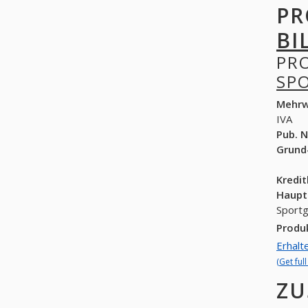
PR
BI
PR
SP
Mehrw
IVA
Pub. N
Grund
Kredi
Haupt
Produ
Erhalt
(Get ful
ZU