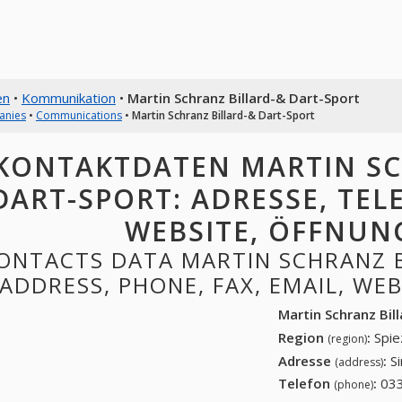
en
•
Kommunikation
•
Martin Schranz Billard-& Dart-Sport
anies
•
Communications
•
Martin Schranz Billard-& Dart-Sport
KONTAKTDATEN MARTIN SC
DART-SPORT: ADRESSE, TELE
WEBSITE, ÖFFNUN
ONTACTS DATA MARTIN SCHRANZ B
ADDRESS, PHONE, FAX, EMAIL, WE
Martin Schranz Bil
Region
:
Spie
(region)
Adresse
:
S
(address)
Telefon
:
033
(phone)