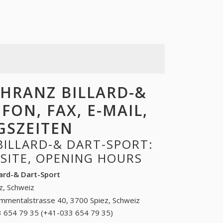
HRANZ BILLARD-&
FON, FAX, E-MAIL,
GSZEITEN
ILLARD-& DART-SPORT:
BSITE, OPENING HOURS
lard-& Dart-Sport
z, Schweiz
immentalstrasse 40, 3700 Spiez, Schweiz
 654 79 35 (+41-033 654 79 35)
033 654 79 35