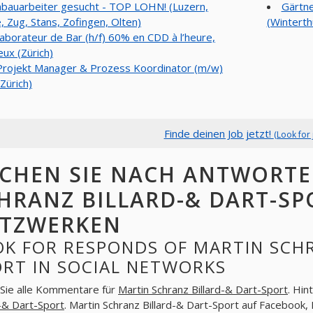
bauarbeiter gesucht - TOP LOHN! (Luzern,
Gärtne
, Zug, Stans, Zofingen, Olten)
(Winterth
laborateur de Bar (h/f) 60% en CDD à l’heure,
ux (Zürich)
Projekt Manager & Prozess Koordinator (m/w)
Zürich)
Finde deinen Job jetzt!
(Look for 
CHEN SIE NACH ANTWORTE
HRANZ BILLARD-& DART-SP
TZWERKEN
OK FOR RESPONDS OF MARTIN SCHR
ORT IN SOCIAL NETWORKS
Sie alle Kommentare für
Martin Schranz Billard-& Dart-Sport
. Hin
d-& Dart-Sport
. Martin Schranz Billard-& Dart-Sport auf Facebook,