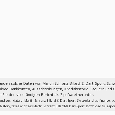
fanden solche Daten von
Martin Schranz Billard-& Dart-Sport, Sch
oad Bankkonten, Ausschreibungen, Kredithistorie, Steuern und G
 Sie den vollständigen Bericht als Zip-Datei herunter.
und such data of
Martin Schranz Billard-& Dart-Sport, Switzerland
as: finance, a
 history, taxes and fees Martin Schranz Billard-& Dart-Sport. Download full report