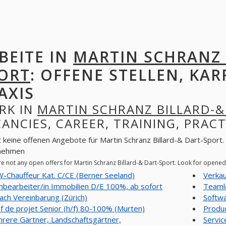
BEITE IN
MARTIN SCHRANZ 
ORT
: OFFENE STELLEN, KAR
AXIS
RK IN
MARTIN SCHRANZ BILLARD-&
ANCIES, CAREER, TRAINING, PRACT
t keine offenen Angebote für Martin Schranz Billard-& Dart-Sport.
nehmen
re not any open offers for Martin Schranz Billard-& Dart-Sport. Look for opene
-Chauffeur Kat. C/CE (Berner Seeland)
Verkauf
hbearbeiter/in Immobilien D/E 100%, ab sofort
Teamle
ach Vereinbarung (Zürich)
Softwa
f de projet Senior (h/f) 80-100% (Murten)
Produc
rere Gärtner, Landschaftsgärtner,
Servic