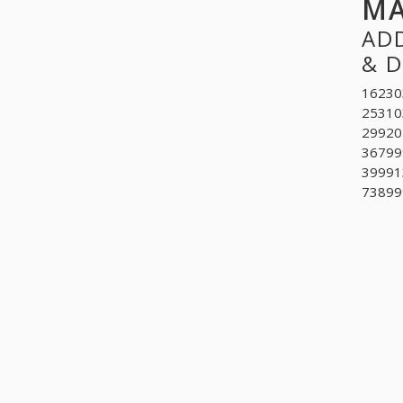
MA
ADD
& 
16230
25310
299201
367999
39991
738999