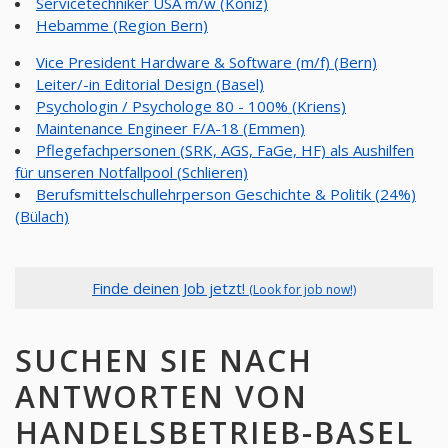
Servicetechniker USA m/w (Köniz)
Hebamme (Region Bern)
Vice President Hardware & Software (m/f) (Bern)
Leiter/-in Editorial Design (Basel)
Psychologin / Psychologe 80 - 100% (Kriens)
Maintenance Engineer F/A-18 (Emmen)
Pflegefachpersonen (SRK, AGS, FaGe, HF) als Aushilfen
für unseren Notfallpool (Schlieren)
Berufsmittelschullehrperson Geschichte & Politik (24%)
(Bülach)
Finde deinen Job jetzt!
(Look for job now!)
SUCHEN SIE NACH
ANTWORTEN VON
HANDELSBETRIEB-BASEL