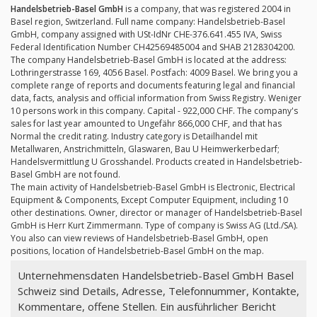
Handelsbetrieb-Basel GmbH
is a company, that was registered 2004 in
Basel region, Switzerland. Full name company: Handelsbetrieb-Basel
GmbH, company assigned with USt-IdNr CHE-376.641.455 IVA, Swiss
Federal Identification Number CH42569485004 and SHAB 2128304200.
The company Handelsbetrieb-Basel GmbH is located at the address:
Lothringerstrasse 169, 4056 Basel. Postfach: 4009 Basel. We bring you a
complete range of reports and documents featuring legal and financial
data, facts, analysis and official information from Swiss Registry. Weniger
10 persons work in this company. Capital - 922,000 CHF. The company's
sales for last year amounted to Ungefähr 866,000 CHF, and that has
Normal the credit rating. Industry category is Detailhandel mit
Metallwaren, Anstrichmitteln, Glaswaren, Bau U Heimwerkerbedarf;
Handelsvermittlung U Grosshandel. Products created in Handelsbetrieb-
Basel GmbH are not found.
The main activity of Handelsbetrieb-Basel GmbH is Electronic, Electrical
Equipment & Components, Except Computer Equipment, including 10
other destinations. Owner, director or manager of Handelsbetrieb-Basel
GmbH is Herr Kurt Zimmermann. Type of company is Swiss AG (Ltd./SA).
You also can view reviews of Handelsbetrieb-Basel GmbH, open
positions, location of Handelsbetrieb-Basel GmbH on the map.
Unternehmensdaten Handelsbetrieb-Basel GmbH Basel
Schweiz sind Details, Adresse, Telefonnummer, Kontakte,
Kommentare, offene Stellen. Ein ausführlicher Bericht