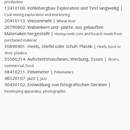
production
12410100. Kohlebergbau Exploration und Test langweilig |
Coal mining exploration and test boring
20410113. Weizenmehl |
Wheat flour
26790802. Wabenkern und -platte: aus gekauften
Materialien hergestellt |
Honeycomb core and board: made from
purchased material
30890401. Heels, Stiefel oder Schuh: Plastik |
Heels, boot or
shoe: plastics
35560214. Aufschnittmaschinen, Werbung, Essen |
Slicers,
commercial, food
38410211. Pelvimeter |
Pelvimeters
48320107. Jazz |
Jazz
50430102. Entwicklung von fotografischen Geräten |
Developing apparatus, photographic