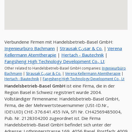
Verbundene Firmen mit Handelsbetrieb-Basel GmbH:
Ingenieurbüro Bachmann
|
Strausak Cنsar & Co.
|
Verena
Kellermann Atemtherapie
|
Hertach - Bautechnik
|
Fangsheng High Technology Development Co., Lt
Other related to Handelsbetrieb-Basel GmbH companies:
Ingenieurbüro
Bachmann
|
Strausak Cنsar & Co.
|
Verena Kellermann Atemtherapie
|
Hertach - Bautechnik
|
Fangsheng High Technology Development Co., Lt
Handelsbetrieb-Basel GmbH
ist eine Firma, die in der
Region Basel in Schweiz registriert wurde 2004.
Vollständiger Firmenname: Handelsbetrieb-Basel GmbH,
Firma, die der Mehrwertsteuernummer (USt-ID.Nr.,
IDE\UID) CHE-376.641.455 IVA, SFI Nr. CH42569485004,
Pub. Nr. 2128304200 zugeordnet ist. Die Firma
Handelsbetrieb-Basel GmbH befindet sich unter der
Adresse: Lothringerstrasse 169, 4056 Basel. Postfach: 4009