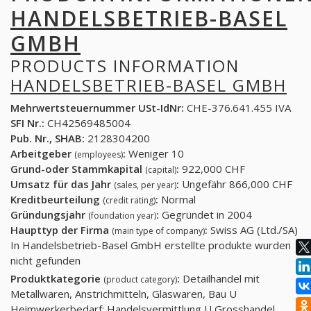
HANDELSBETRIEB-BASEL
GMBH
PRODUCTS INFORMATION
HANDELSBETRIEB-BASEL GMBH
Mehrwertsteuernummer USt-IdNr:
CHE-376.641.455 IVA
SFI Nr.:
CH42569485004
Pub. Nr., SHAB:
2128304200
Arbeitgeber
:
Weniger 10
(employees)
Grund-oder Stammkapital
:
922,000 CHF
(capital)
Umsatz für das Jahr
:
Ungefähr 866,000 CHF
(sales, per year)
Kreditbeurteilung
:
Normal
(credit rating)
Gründungsjahr
:
Gegründet in 2004
(foundation year)
Haupttyp der Firma
:
Swiss AG (Ltd./SA)
(main type of company)
In Handelsbetrieb-Basel GmbH erstellte produkte wurden
nicht gefunden
Produktkategorie
:
Detailhandel mit
(product category)
Metallwaren, Anstrichmitteln, Glaswaren, Bau U
Heimwerkerbedarf; Handelsvermittlung U Grosshandel