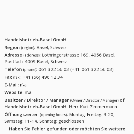
Handelsbetrieb-Basel GmbH
Region
:
Basel, Schweiz
(region)
Adresse
:
Lothringerstrasse 169, 4056 Basel.
(address)
Postfach: 4009 Basel, Schweiz
Telefon
:
061 322 56 03 (+41-061 322 56 03)
061 322
(phone)
56 03
Fax
:
+41 (56) 496 12 34
+41 (56) 496 12 34
(fax)
(+41-061
E-Mail:
n\a
322 56
Website:
n\a
03)
Besitzer / Direktor / Manager
of
(Owner / Director / Manager)
Handelsbetrieb-Basel GmbH
:
Herr Kurt Zimmermann
Öffnungszeiten
:
Montag-Freitag: 9-20,
(opening hours)
Samstag: 11-14, Sonntag: geschlossen
Haben Sie Fehler gefunden oder möchten Sie weitere