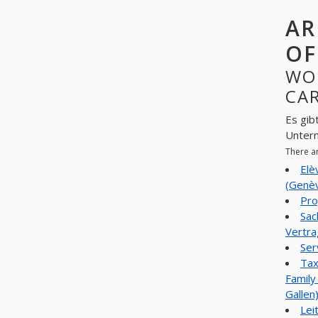
AR
OF
WO
CAR
Es gib
Unter
There a
Elè
(Genèv
Pro
Sac
Vertr
Ser
Tax
Family
Gallen
Lei