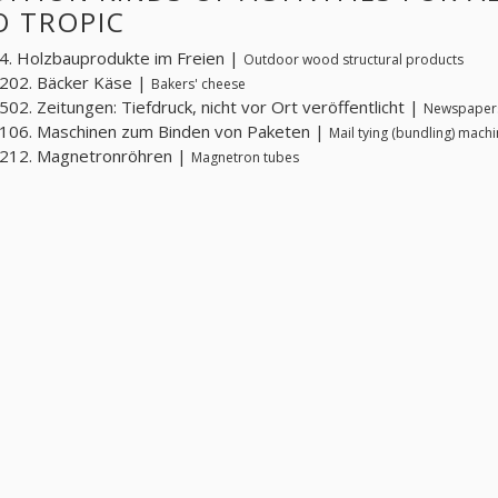
O TROPIC
. Holzbauprodukte im Freien |
Outdoor wood structural products
202. Bäcker Käse |
Bakers' cheese
02. Zeitungen: Tiefdruck, nicht vor Ort veröffentlicht |
Newspapers:
106. Maschinen zum Binden von Paketen |
Mail tying (bundling) mach
212. Magnetronröhren |
Magnetron tubes