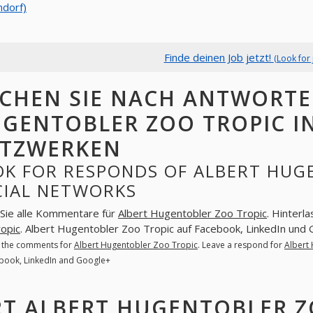
dorf)
Finde deinen Job jetzt!
(Look for 
CHEN SIE NACH ANTWORTE
GENTOBLER ZOO TROPIC I
TZWERKEN
OK FOR RESPONDS OF ALBERT HUG
CIAL NETWORKS
Sie alle Kommentare für
Albert Hugentobler Zoo Tropic
. Hinterl
opic
. Albert Hugentobler Zoo Tropic auf Facebook, LinkedIn und
l the comments for
Albert Hugentobler Zoo Tropic
. Leave a respond for
Albert
book, LinkedIn and Google+
T ALBERT HUGENTOBLER Z