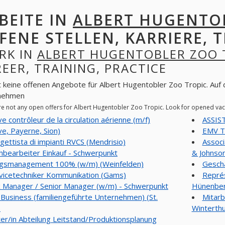
BEITE IN
ALBERT HUGENTO
FENE STELLEN, KARRIERE, T
RK IN
ALBERT HUGENTOBLER ZOO 
EER, TRAINING, PRACTICE
t keine offenen Angebote für Albert Hugentobler Zoo Tropic. Auf 
nehmen
re not any open offers for Albert Hugentobler Zoo Tropic. Look for opened va
ve contrôleur de la circulation aérienne (m/f)
ASSIS
e, Payerne, Sion)
EMV Te
gettista di impianti RVCS (Mendrisio)
Associ
hbearbeiter Einkauf - Schwerpunkt
& Johnson
agsmanagement 100% (w/m) (Weinfelden)
Geschä
vicetechniker Kommunikation (Gams)
Représ
 Manager / Senior Manager (w/m) - Schwerpunkt
Hünenber
 Business (familiengeführte Unternehmen) (St.
Mitarb
)
Winterthu
ter/in Abteilung Leitstand/Produktionsplanung