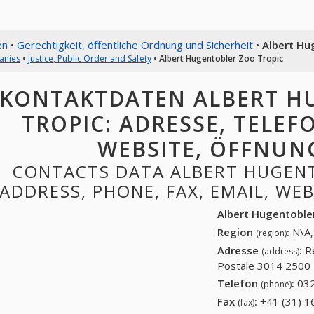
en
•
Gerechtigkeit, öffentliche Ordnung und Sicherheit
•
Albert Hu
anies
•
Justice, Public Order and Safety
•
Albert Hugentobler Zoo Tropic
KONTAKTDATEN ALBERT H
TROPIC: ADRESSE, TELEFO
WEBSITE, ÖFFNUN
CONTACTS DATA ALBERT HUGENT
ADDRESS, PHONE, FAX, EMAIL, WE
Albert Hugentoble
Region
:
N\A,
(region)
Adresse
:
R
(address)
Postale 3014 2500 
Telefon
:
032
(phone)
Fax
:
+41 (31) 1
(fax)