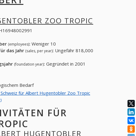
GENTOBLER ZOO TROPIC
H16948002991
eber
:
Weniger 10
(employees)
ür das Jahr
:
Ungefähr 818,000
(sales, per year)
gsjahr
:
Gegründet in 2001
(foundation year)
logischem Bedarf
n Schweiz für Albert Hugentobler Zoo Tropic
)
IVITÄTEN FÜR
ROPIC
ALBERT HUGENTOBLER