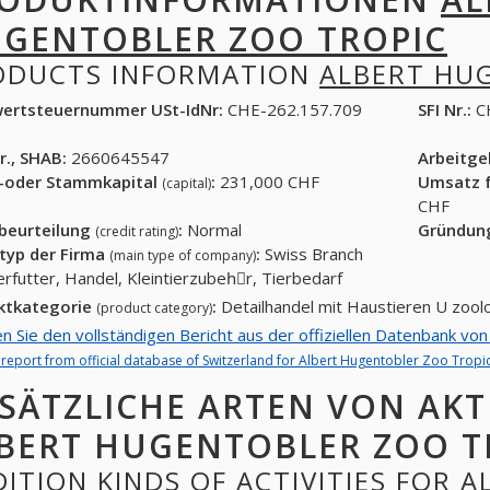
GENTOBLER ZOO TROPIC
ODUCTS INFORMATION
ALBERT HU
ertsteuernummer USt-IdNr:
CHE-262.157.709
SFI Nr.:
C
r., SHAB:
2660645547
Arbeitg
-oder Stammkapital
:
231,000 CHF
Umsatz f
(capital)
CHF
tbeurteilung
:
Normal
Gründun
(credit rating)
typ der Firma
:
Swiss Branch
(main type of company)
ierfutter, Handel, Kleintierzubehِr, Tierbedarf
ktkategorie
:
Detailhandel mit Haustieren U zoo
(product category)
en Sie den vollständigen Bericht aus der offiziellen Datenbank vo
l report from official database of Switzerland for Albert Hugentobler Zoo Tropic
SÄTZLICHE ARTEN VON AKT
BERT HUGENTOBLER ZOO T
ITION KINDS OF ACTIVITIES FOR 