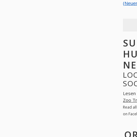
(Neuen
SU
HU
NE
LO
SO
Lesen 
Zoo Tr
Read al
on Face
OR