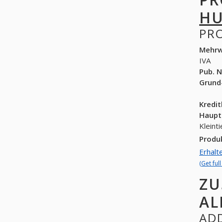
HU
PR
Mehrw
IVA
Pub. N
Grund
Kredi
Haupt
Kleint
Produ
Erhalt
(Get ful
ZU
AL
ADD