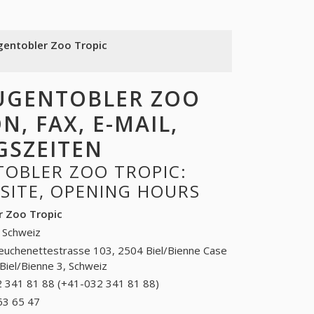
gentobler Zoo Tropic
UGENTOBLER ZOO
N, FAX, E-MAIL,
GSZEITEN
OBLER ZOO TROPIC:
BSITE, OPENING HOURS
r Zoo Tropic
 Schweiz
euchenettestrasse 103, 2504 Biel/Bienne Case
Biel/Bienne 3, Schweiz
 341 81 88 (+41-032 341 81 88)
032 341 81 88
(+41-032 341 81
63 65 47
+41 (31) 163 65 47