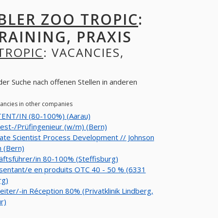
BLER ZOO TROPIC
:
RAINING, PRAXIS
TROPIC
: VACANCIES,
der Suche nach offenen Stellen in anderen
cancies in other companies
TENT/IN (80-100%) (Aarau)
st-/Prüfingenieur (w/m) (Bern)
ate Scientist Process Development // Johnson
 (Bern)
ftsführer/in 80-100% (Steffisburg)
entant/e en produits OTC 40 - 50 % (6331
g)
eiter/-in Réception 80% (Privatklinik Lindberg,
r)