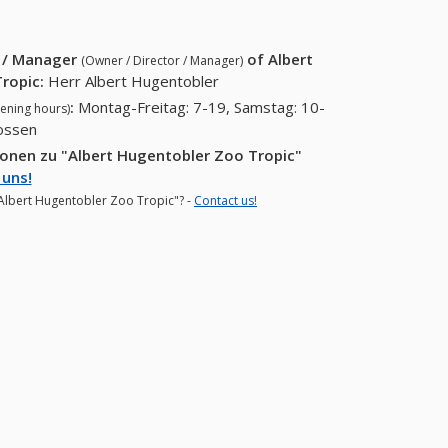
88)
r / Manager
of
Albert
(Owner / Director / Manager)
ropic
:
Herr Albert Hugentobler
:
Montag-Freitag: 7-19, Samstag: 10-
ening hours)
lossen
onen zu "Albert Hugentobler Zoo Tropic"
 uns!
 "Albert Hugentobler Zoo Tropic"? -
Contact us!