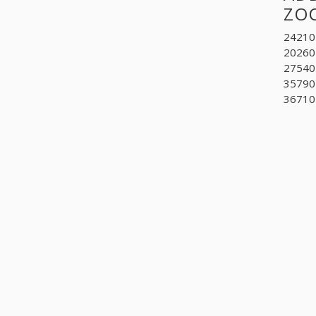
ZO
242104
20260
275405
35790
36710