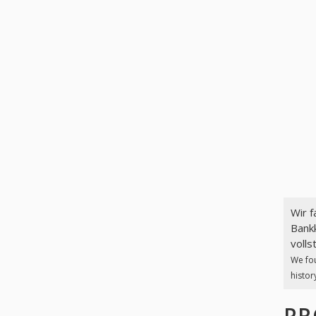
Wir 
Bankk
volls
We fo
histor
PR