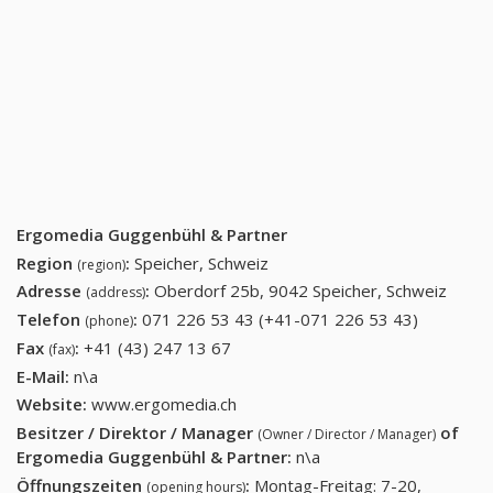
Ergomedia Guggenbühl & Partner
Region
:
Speicher, Schweiz
(region)
Adresse
:
Oberdorf 25b, 9042 Speicher, Schweiz
(address)
Telefon
:
071 226 53 43 (+41-071 226 53 43)
071 226
(phone)
53 43
Fax
:
+41 (43) 247 13 67
+41 (43) 247 13 67
(fax)
(+41-071
E-Mail:
n\a
226 53
Website:
www.ergomedia.ch
43)
Besitzer / Direktor / Manager
of
(Owner / Director / Manager)
Ergomedia Guggenbühl & Partner
:
n\a
Öffnungszeiten
:
Montag-Freitag: 7-20,
(opening hours)