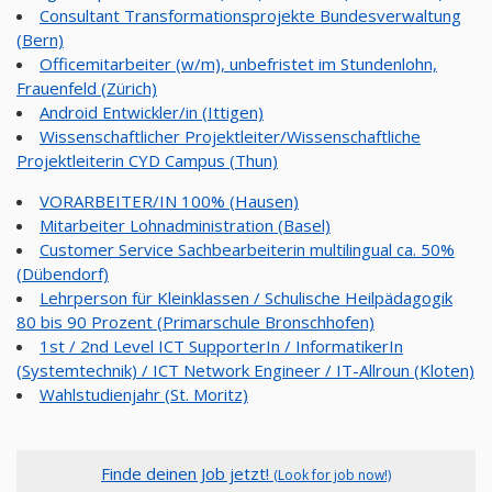
Consultant Transformationsprojekte Bundesverwaltung
(Bern)
Officemitarbeiter (w/m), unbefristet im Stundenlohn,
Frauenfeld (Zürich)
Android Entwickler/in (Ittigen)
Wissenschaftlicher Projektleiter/Wissenschaftliche
Projektleiterin CYD Campus (Thun)
VORARBEITER/IN 100% (Hausen)
Mitarbeiter Lohnadministration (Basel)
Customer Service Sachbearbeiterin multilingual ca. 50%
(Dübendorf)
Lehrperson für Kleinklassen / Schulische Heilpädagogik
80 bis 90 Prozent (Primarschule Bronschhofen)
1st / 2nd Level ICT SupporterIn / InformatikerIn
(Systemtechnik) / ICT Network Engineer / IT-Allroun (Kloten)
Wahlstudienjahr (St. Moritz)
Finde deinen Job jetzt!
(Look for job now!)