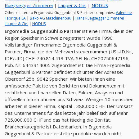
Rüegsegger Zimmerei
|
Lauper & Cie.
|
NODUS
Other related to Ergomedia Guggenbühl & Partner companies:
Valentine
Fabrique SA
|
Bako AG Maschinenbau
|
Hans Rüegsegger Zimmerei
|
Lauper & Cie.
|
NODUS
Ergomedia Guggenbühl & Partner
ist eine Firma, die in der
Region Speicher in Schweiz registriert wurde 1990.
Vollständiger Firmenname: Ergomedia Guggenbühl &
Partner, Firma, die der Mehrwertsteuernummer (USt-ID.Nr.,
IDE\UID) CHE-740.814.413 TVA, SFI Nr. CH20750647196,
Pub. Nr. 6443314005 zugeordnet ist. Die Firma Ergomedia
Guggenbühl & Partner befindet sich unter der Adresse:
Oberdorf 25b, 9042 Speicher. Wir bieten Ihnen eine
umfassende Palette von Berichten und Dokumenten mit
rechtlichen und finanziellen Daten, Fakten, Analysen und
offiziellen Informationen aus Schweiz. Weniger 10 menschen
arbeiten in dieser Firma. Kapital - 388,000 CHF. Der Umsatz
des Unternehmens für das letzte Jahr belief sich auf Mehr
725,000,000 CHF und das hat Niedrig die Bonität.
Branchenkategorie ist Datenbanken. In Ergomedia
Guggenbühl & Partner erstellte produkte wurden nicht