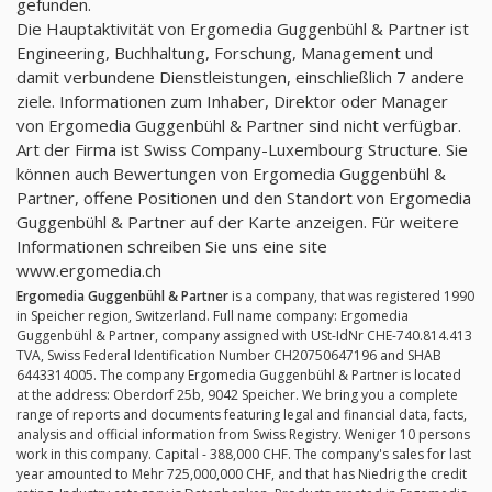
gefunden.
Die Hauptaktivität von Ergomedia Guggenbühl & Partner ist
Engineering, Buchhaltung, Forschung, Management und
damit verbundene Dienstleistungen, einschließlich 7 andere
ziele. Informationen zum Inhaber, Direktor oder Manager
von Ergomedia Guggenbühl & Partner sind nicht verfügbar.
Art der Firma ist Swiss Company-Luxembourg Structure. Sie
können auch Bewertungen von Ergomedia Guggenbühl &
Partner, offene Positionen und den Standort von Ergomedia
Guggenbühl & Partner auf der Karte anzeigen. Für weitere
Informationen schreiben Sie uns eine site
www.ergomedia.ch
Ergomedia Guggenbühl & Partner
is a company, that was registered 1990
in Speicher region, Switzerland. Full name company: Ergomedia
Guggenbühl & Partner, company assigned with USt-IdNr CHE-740.814.413
TVA, Swiss Federal Identification Number CH20750647196 and SHAB
6443314005. The company Ergomedia Guggenbühl & Partner is located
at the address: Oberdorf 25b, 9042 Speicher. We bring you a complete
range of reports and documents featuring legal and financial data, facts,
analysis and official information from Swiss Registry. Weniger 10 persons
work in this company. Capital - 388,000 CHF. The company's sales for last
year amounted to Mehr 725,000,000 CHF, and that has Niedrig the credit