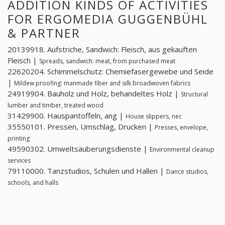
ADDITION KINDS OF ACTIVITIES
FOR ERGOMEDIA GUGGENBÜHL
& PARTNER
20139918. Aufstriche, Sandwich: Fleisch, aus gekauften
Fleisch |
Spreads, sandwich: meat, from purchased meat
22620204. Schimmelschutz: Chemiefasergewebe und Seide
|
Mildew proofing: manmade fiber and silk broadwoven fabrics
24919904. Bauholz und Holz, behandeltes Holz |
Structural
lumber and timber, treated wood
31429900. Hauspantoffeln, ang |
House slippers, nec
35550101. Pressen, Umschlag, Drucken |
Presses, envelope,
printing
49590302. Umweltsäuberungsdienste |
Environmental cleanup
services
79110000. Tanzstudios, Schulen und Hallen |
Dance studios,
schools, and halls