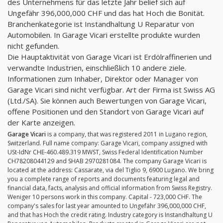
des Unternehmens für das letzte Jahr belief sich auf
Ungefähr 396,000,000 CHF und das hat Hoch die Bonität.
Branchenkategorie ist Instandhaltung U Reparatur von
Automobilen. In Garage Vicari erstellte produkte wurden
nicht gefunden.
Die Hauptaktivität von Garage Vicari ist Erdölraffinerien und
verwandte Industrien, einschließlich 10 andere ziele.
Informationen zum Inhaber, Direktor oder Manager von
Garage Vicari sind nicht verfügbar. Art der Firma ist Swiss AG
(Ltd./SA). Sie können auch Bewertungen von Garage Vicari,
offene Positionen und den Standort von Garage Vicari auf
der Karte anzeigen.
Garage Vicari
is a company, that was registered 2011 in Lugano region,
Switzerland. Full name company: Garage Vicari, company assigned with
USt-IdNr CHE-460.489.319 MWST, Swiss Federal Identification Number
CH78208044129 and SHAB 2970281084. The company Garage Vicari is
located at the address: Cassarate, via del Tiglio 9, 6900 Lugano. We bring
you a complete range of reports and documents featuring legal and
financial data, facts, analysis and official information from Swiss Registry.
Weniger 10 persons work in this company. Capital - 723,000 CHF. The
company's sales for last year amounted to Ungefähr 396,000,000 CHF,
and that has Hoch the credit rating. Industry category is Instandhaltung U