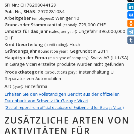
SFI Nr.:
CH78208044129
Pub. Nr., SHAB:
2970281084
Arbeitgeber
:
Weniger 10
(employees)
Grund-oder Stammkapital
:
723,000 CHF
(capital)
Umsatz für das Jahr
:
Ungefähr 396,000,000
(sales, per year)
CHF
Kreditbeurteilung
:
Hoch
(credit rating)
Gründungsjahr
:
Gegründet in 2011
(foundation year)
Haupttyp der Firma
:
Swiss AG (Ltd./SA)
(main type of company)
In Garage Vicari erstellte produkte wurden nicht gefunden
Produktkategorie
:
Instandhaltung U
(product category)
Reparatur von Automobilen
Art
:
Einzelfirma
(type)
Erhalten Sie den vollständigen Bericht aus der offiziellen
Datenbank von Schweiz für Garage Vicari
(Get full report from official database of Switzerland for Garage Vicari)
ZUSÄTZLICHE ARTEN VON
AKTIVITÄTEN FÜR