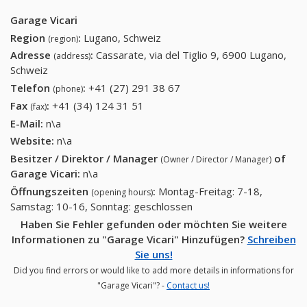
Garage Vicari
Region
:
Lugano, Schweiz
(region)
Adresse
:
Cassarate, via del Tiglio 9, 6900 Lugano,
(address)
Schweiz
Telefon
:
+41 (27) 291 38 67
+41 (27) 291 38 67
(phone)
Fax
:
+41 (34) 124 31 51
+41 (34) 124 31 51
(fax)
E-Mail:
n\a
Website:
n\a
Besitzer / Direktor / Manager
of
(Owner / Director / Manager)
Garage Vicari
:
n\a
Öffnungszeiten
:
Montag-Freitag: 7-18,
(opening hours)
Samstag: 10-16, Sonntag: geschlossen
Haben Sie Fehler gefunden oder möchten Sie weitere
Informationen zu "Garage Vicari" Hinzufügen?
Schreiben
Sie uns!
Did you find errors or would like to add more details in informations for
"Garage Vicari"? -
Contact us!