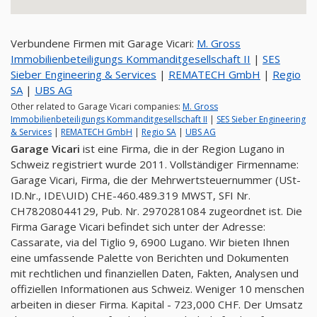
Verbundene Firmen mit Garage Vicari:
M. Gross
Immobilienbeteiligungs Kommanditgesellschaft II
|
SES
Sieber Engineering & Services
|
REMATECH GmbH
|
Regio
SA
|
UBS AG
Other related to Garage Vicari companies:
M. Gross
Immobilienbeteiligungs Kommanditgesellschaft II
|
SES Sieber Engineering
& Services
|
REMATECH GmbH
|
Regio SA
|
UBS AG
Garage Vicari
ist eine Firma, die in der Region Lugano in
Schweiz registriert wurde 2011. Vollständiger Firmenname:
Garage Vicari, Firma, die der Mehrwertsteuernummer (USt-
ID.Nr., IDE\UID) CHE-460.489.319 MWST, SFI Nr.
CH78208044129, Pub. Nr. 2970281084 zugeordnet ist. Die
Firma Garage Vicari befindet sich unter der Adresse:
Cassarate, via del Tiglio 9, 6900 Lugano. Wir bieten Ihnen
eine umfassende Palette von Berichten und Dokumenten
mit rechtlichen und finanziellen Daten, Fakten, Analysen und
offiziellen Informationen aus Schweiz. Weniger 10 menschen
arbeiten in dieser Firma. Kapital - 723,000 CHF. Der Umsatz