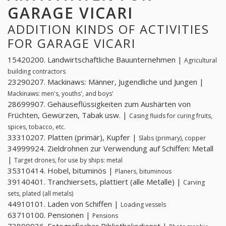
GARAGE VICARI
ADDITION KINDS OF ACTIVITIES
FOR GARAGE VICARI
15420200. Landwirtschaftliche Bauunternehmen |
Agricultural
building contractors
23290207. Mackinaws: Männer, Jugendliche und Jungen |
Mackinaws: men's, youths', and boys'
28699907. Gehäuseflüssigkeiten zum Aushärten von
Früchten, Gewürzen, Tabak usw. |
Casing fluids for curing fruits,
spices, tobacco, etc.
33310207. Platten (primär), Kupfer |
Slabs (primary), copper
34999924. Zieldrohnen zur Verwendung auf Schiffen: Metall
|
Target drones, for use by ships: metal
35310414. Hobel, bituminös |
Planers, bituminous
39140401. Tranchiersets, plattiert (alle Metalle) |
Carving
sets, plated (all metals)
44910101. Laden von Schiffen |
Loading vessels
63710100. Pensionen |
Pensions