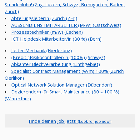
Stundenlohn! (Zug, Luzern, Schwyz, Bremgarten, Baden,
Zürich)
AbteilungsleiterIn (Zürich (ZH))
AUSSENDIENSTMITARBEITER (M/W) (Ostschweiz)
Prozesstechniker (m/w) (Eschen)
ICT Helpdesk Mitarbeiter/in (80 %) (Bern)
Leiter Mechanik (Niederönz)
(Kredit-)Risikocontroller/in (100%) (Schwyz)
Abkanter Blechverarbeitung (Linthgebiet)
Specialist Contract Managament (w/m) 100% (Zürich
Oerlikon)
Optical Network Solution Manager (Dübendorf)
Dozierende/n für Smart Maintenance (80 – 100 %)
(Winterthur)
Finde deinen Job jetzt!
(Look for job now!)