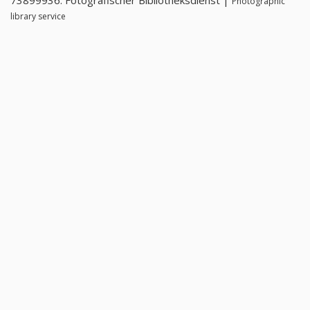
73899936. Fotografischer Bibliotheksdienst |
Photographic
library service