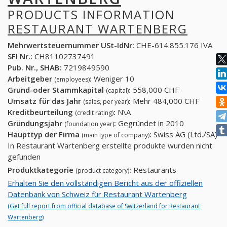
PRODUCTS INFORMATION
RESTAURANT WARTENBERG
Mehrwertsteuernummer USt-IdNr:
CHE-614.855.176 IVA
SFI Nr.:
CH81102737491
Pub. Nr., SHAB:
7219849590
Arbeitgeber
:
Weniger 10
(employees)
Grund-oder Stammkapital
:
558,000 CHF
(capital)
Umsatz für das Jahr
:
Mehr 484,000 CHF
(sales, per year)
Kreditbeurteilung
:
N\A
(credit rating)
Gründungsjahr
:
Gegründet in 2010
(foundation year)
Haupttyp der Firma
:
Swiss AG (Ltd./SA)
(main type of company)
In Restaurant Wartenberg erstellte produkte wurden nicht
gefunden
Produktkategorie
:
Restaurants
(product category)
Erhalten Sie den vollständigen Bericht aus der offiziellen
Datenbank von Schweiz für Restaurant Wartenberg
(Get full report from official database of Switzerland for Restaurant
Wartenberg)