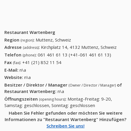
Restaurant Wartenberg
Region
:
Muttenz, Schweiz
(region)
Adresse
:
Kirchplatz 14, 4132 Muttenz, Schweiz
(address)
Telefon
:
061 461 61 13 (+41-061 461 61 13)
061 461
(phone)
61 13
Fax
:
+41 (21) 852 11 54
+41 (21) 852 11 54
(fax)
(+41-061
E-Mail:
n\a
461 61
Website:
n\a
13)
Besitzer / Direktor / Manager
of
(Owner / Director / Manager)
Restaurant Wartenberg
:
n\a
Öffnungszeiten
:
Montag-Freitag: 9-20,
(opening hours)
Samstag: geschlossen, Sonntag: geschlossen
Haben Sie Fehler gefunden oder möchten Sie weitere
Informationen zu "Restaurant Wartenberg" Hinzufügen?
Schreiben Sie uns!