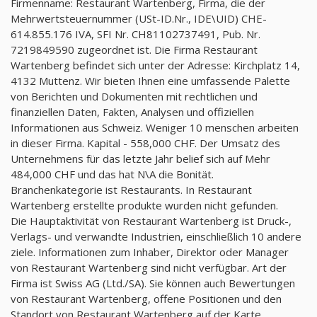
Firmenname: Restaurant Wartenberg, Firma, die der
Mehrwertsteuernummer (USt-ID.Nr., IDE\UID) CHE-
614.855.176 IVA, SFI Nr. CH81102737491, Pub. Nr.
7219849590 zugeordnet ist. Die Firma Restaurant
Wartenberg befindet sich unter der Adresse: Kirchplatz 14,
4132 Muttenz. Wir bieten Ihnen eine umfassende Palette
von Berichten und Dokumenten mit rechtlichen und
finanziellen Daten, Fakten, Analysen und offiziellen
Informationen aus Schweiz. Weniger 10 menschen arbeiten
in dieser Firma. Kapital - 558,000 CHF. Der Umsatz des
Unternehmens für das letzte Jahr belief sich auf Mehr
484,000 CHF und das hat N\A die Bonität.
Branchenkategorie ist Restaurants. In Restaurant
Wartenberg erstellte produkte wurden nicht gefunden.
Die Hauptaktivität von Restaurant Wartenberg ist Druck-,
Verlags- und verwandte Industrien, einschließlich 10 andere
ziele. Informationen zum Inhaber, Direktor oder Manager
von Restaurant Wartenberg sind nicht verfügbar. Art der
Firma ist Swiss AG (Ltd./SA). Sie können auch Bewertungen
von Restaurant Wartenberg, offene Positionen und den
Standort von Restaurant Wartenberg auf der Karte