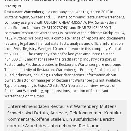
anzeigen.
Restaurant Wartenberg
is a company, that was registered 2010 in
Muttenz region, Switzerland. Full name company: Restaurant Wartenberg,
company assigned with USt-IdNr CHE-614.855.176 IVA, Swiss Federal
Identification Number CH81102737491 and SHAB 7219849590. The
company Restaurant Wartenberg is located at the address: Kirchplatz 14,
4132 Muttenz. We bring you a complete range of reports and documents
featuring legal and financial data, facts, analysis and official information
from Swiss Registry. Weniger 10 persons work in this company. Capital -
558,000 CHF. The company's sales for last year amounted to Mehr
484,000 CHF, and that has N\A the credit rating. Industry category is
Restaurants. Products created in Restaurant Wartenberg are not found.
The main activity of Restaurant Wartenberg is Printing, Publishing and
Allied Industries, including 10 other destinations. Information about
owner, director or manager of Restaurant Wartenberg is not available.
Type of company is Swiss AG (Ltd./SA). You also can view reviews of
Restaurant Wartenberg, open positions, location of Restaurant
Wartenberg on the map.
Unternehmensdaten Restaurant Wartenberg Muttenz
Schweiz sind Details, Adresse, Telefonnummer, Kontakte,
Kommentare, offene Stellen. Ein ausführlicher Bericht
über die Arbeit des Unternehmens Restaurant