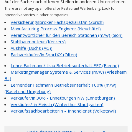
Auf der Suche nach offenen Stellen in anderen Unternehmen
There are not any open offers for Restaurant Wartenberg. Look for
opened vacancies in other companies
Versicherungsbroker Fachspezialist/in (Zürich)
Manufacturing Process Engineer (Neuchâtel)
Verantwortlicher für den Bereich Stationen (m/w) (Sion)
Stahlbaumonteur (Kerzers)
Aushilfe (Buchs (AG))
Fachverkäufer/in SportXX (Olten)
Lehre Fachmann/-frau Betriebsunterhalt EFZ (Bienne)
Marketingmanager Systeme & Services (m/w) (Arlesheim
BL)
Lernender Fachmann Betriebsunterhalt 100% (m/w)
(Basel und Umgebung)
Verkäufer/in 30% - Ennetbürgen NW (Ennetbürgen)
Verkäufer/-in Fleisch (Winterthur Stadtgarten)
VerkaufssachbearbeiterIn – Innendienst (Volketswil)
Finde deinen Job jetzt!