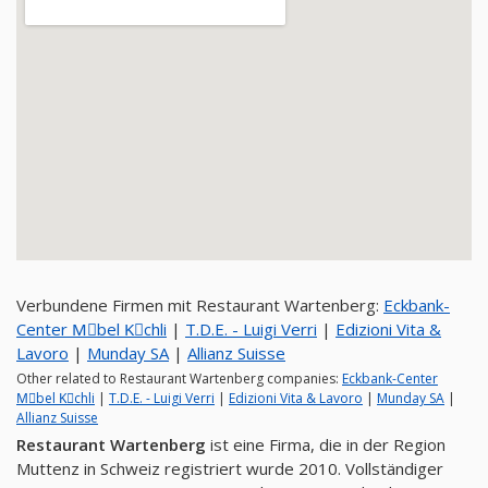
Verbundene Firmen mit Restaurant Wartenberg:
Eckbank-
Center Mِbel Kِchli
|
T.D.E. - Luigi Verri
|
Edizioni Vita &
Lavoro
|
Munday SA
|
Allianz Suisse
Other related to Restaurant Wartenberg companies:
Eckbank-Center
Mِbel Kِchli
|
T.D.E. - Luigi Verri
|
Edizioni Vita & Lavoro
|
Munday SA
|
Allianz Suisse
Restaurant Wartenberg
ist eine Firma, die in der Region
Muttenz in Schweiz registriert wurde 2010. Vollständiger