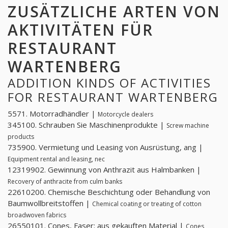
ZUSÄTZLICHE ARTEN VON
AKTIVITÄTEN FÜR
RESTAURANT
WARTENBERG
ADDITION KINDS OF ACTIVITIES
FOR RESTAURANT WARTENBERG
5571. Motorradhändler |
Motorcycle dealers
345100. Schrauben Sie Maschinenprodukte |
Screw machine
products
735900. Vermietung und Leasing von Ausrüstung, ang |
Equipment rental and leasing, nec
12319902. Gewinnung von Anthrazit aus Halmbanken |
Recovery of anthracite from culm banks
22610200. Chemische Beschichtung oder Behandlung von
Baumwollbreitstoffen |
Chemical coating or treating of cotton
broadwoven fabrics
26550101. Cones, Faser: aus gekauften Material |
Cones,