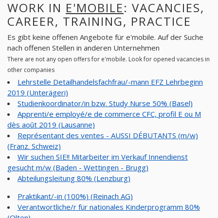
WORK IN
E'MOBILE
: VACANCIES,
CAREER, TRAINING, PRACTICE
Es gibt keine offenen Angebote für e'mobile. Auf der Suche
nach offenen Stellen in anderen Unternehmen
There are not any open offers for e'mobile. Look for opened vacancies in
other companies
Lehrstelle Detailhandelsfachfrau/-mann EFZ Lehrbeginn
2019 (Unterägeri)
Studienkoordinator/in bzw. Study Nurse 50% (Basel)
Apprenti/e employé/e de commerce CFC, profil E ou M
dès août 2019 (Lausanne)
Représentant des ventes - AUSSI DÉBUTANTS (m/w)
(Franz. Schweiz)
Wir suchen SIE!! Mitarbeiter im Verkauf Innendienst
gesucht m/w (Baden - Wettingen - Brugg)
Abteilungsleitung 80% (Lenzburg)
Praktikant/-in (100%) (Reinach AG)
Verantwortliche/r für nationales Kinderprogramm 80%
(Olten)