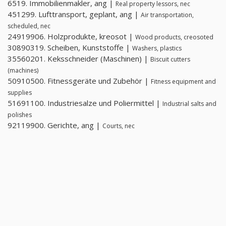
6519. Immobilienmakler, ang |
Real property lessors, nec
451299. Lufttransport, geplant, ang |
Air transportation,
scheduled, nec
24919906. Holzprodukte, kreosot |
Wood products, creosoted
30890319. Scheiben, Kunststoffe |
Washers, plastics
35560201. Keksschneider (Maschinen) |
Biscuit cutters
(machines)
50910500. Fitnessgeräte und Zubehör |
Fitness equipment and
supplies
51691100. Industriesalze und Poliermittel |
Industrial salts and
polishes
92119900. Gerichte, ang |
Courts, nec