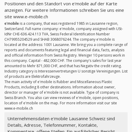
Positionen und den Standort von e'mobile auf der Karte
anzeigen. Für weitere Informationen schreiben Sie uns eine
site www.e-mobile.ch
e'mobile
is a company, that was registered 1985 in Lausanne region,
Switzerland. Full name company: e'mobile, company assigned with USt-
IdNr CHE-636.424.113 TVA, Swiss Federal Identification Number
CH79955204529 and SHAB 3068076244. The company e'mobile is
located at the address: 1001 Lausanne. We bring you a complete range of
reports and documents featuring legal and financial data, facts, analysis
and official information from Swiss Registry. Weniger 10 persons work in
this company. Capital - 482,000 CHF. The company's sales for last year
amounted to Mehr 871,000 CHF, and that has Negativ the credit rating.
Industry category is Interessenvertretungen U sonstige Vereinigungen. List
of products are Elektrofahrzeuge.
The main activity of e'mobile is Rubber and Miscellaneous Plastic
Products, including 8 other destinations. Information about owner,
director or manager of e'mobile is not available. Type of company is
Swiss Branch. You also can view reviews of e'mobile, open positions,
location of e'mobile on the map. For more information visit our site
www.e-mobile.ch
Unternehmensdaten e'mobile Lausanne Schweiz sind
Details, Adresse, Telefonnummer, Kontakte,
Kommentare, offene Stellen. Ein ausführlicher Bericht