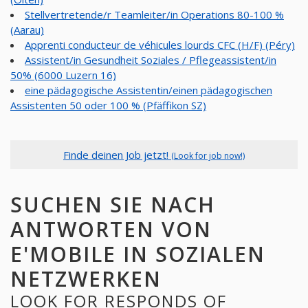
Stellvertretende/r Teamleiter/in Operations 80-100 %
(Aarau)
Apprenti conducteur de véhicules lourds CFC (H/F) (Péry)
Assistent/in Gesundheit Soziales / Pflegeassistent/in
50% (6000 Luzern 16)
eine pädagogische Assistentin/einen pädagogischen
Assistenten 50 oder 100 % (Pfäffikon SZ)
Finde deinen Job jetzt!
(Look for job now!)
SUCHEN SIE NACH
ANTWORTEN VON
E'MOBILE IN SOZIALEN
NETZWERKEN
LOOK FOR RESPONDS OF