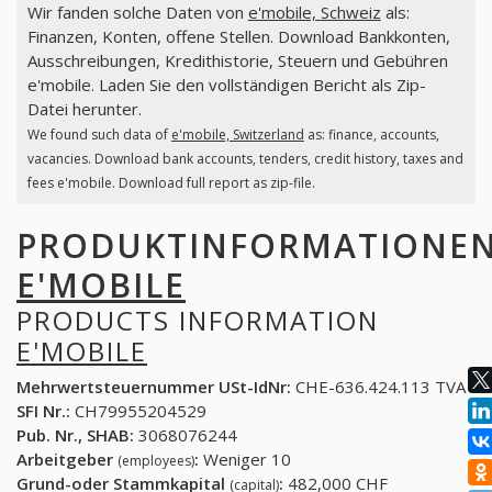
Wir fanden solche Daten von
e'mobile, Schweiz
als:
Finanzen, Konten, offene Stellen. Download Bankkonten,
Ausschreibungen, Kredithistorie, Steuern und Gebühren
e'mobile. Laden Sie den vollständigen Bericht als Zip-
Datei herunter.
We found such data of
e'mobile, Switzerland
as: finance, accounts,
vacancies. Download bank accounts, tenders, credit history, taxes and
fees e'mobile. Download full report as zip-file.
PRODUKTINFORMATIONE
E'MOBILE
PRODUCTS INFORMATION
E'MOBILE
Mehrwertsteuernummer USt-IdNr:
CHE-636.424.113 TVA
SFI Nr.:
CH79955204529
Pub. Nr., SHAB:
3068076244
Arbeitgeber
:
Weniger 10
(employees)
Grund-oder Stammkapital
:
482,000 CHF
(capital)