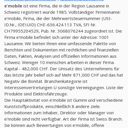
e'mobile
ist eine Firma, die in der Region Lausanne in
Schweiz registriert wurde 1985. Vollständiger Firmenname:
e'mobile, Firma, die der Mehrwertsteuernummer (USt-
ID.Nr., IDE\UID) CHE-636.424.113 TVA, SFI Nr.
CH79955204529, Pub. Nr. 3068076244 zugeordnet ist. Die
Firma e'mobile befindet sich unter der Adresse: 1001
Lausanne. Wir bieten Ihnen eine umfassende Palette von
Berichten und Dokumenten mit rechtlichen und finanziellen
Daten, Fakten, Analysen und offiziellen Informationen aus
Schweiz. Weniger 10 menschen arbeiten in dieser Firma.
Kapital - 482,000 CHF. Der Umsatz des Unternehmens für
das letzte Jahr belief sich auf Mehr 871,000 CHF und das hat
Negativ die Bonität. Branchenkategorie ist
Interessenvertretungen U sonstige Vereinigungen. Liste der
Produkte sind Elektrofahrzeuge.
Die Hauptaktivität von e'mobile ist Gummi und verschiedene
Kunststoffprodukte, einschließlich 8 andere ziele.
Informationen zum Inhaber, Direktor oder Manager von
e'mobile sind nicht verfügbar. Art der Firma ist Swiss Branch.
Sie können auch Bewertungen von e'mobile, offene