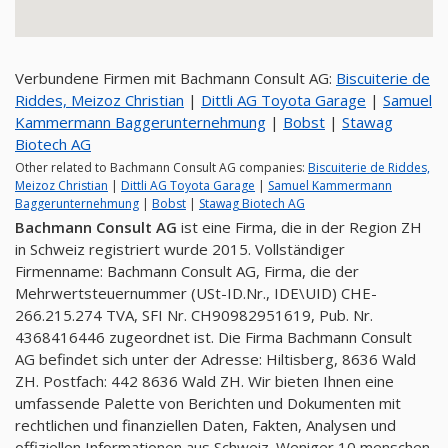
Verbundene Firmen mit Bachmann Consult AG:
Biscuiterie de
Riddes, Meizoz Christian
|
Dittli AG Toyota Garage
|
Samuel
Kammermann Baggerunternehmung
|
Bobst
|
Stawag
Biotech AG
Other related to Bachmann Consult AG companies:
Biscuiterie de Riddes,
Meizoz Christian
|
Dittli AG Toyota Garage
|
Samuel Kammermann
Baggerunternehmung
|
Bobst
|
Stawag Biotech AG
Bachmann Consult AG
ist eine Firma, die in der Region ZH
in Schweiz registriert wurde 2015. Vollständiger
Firmenname: Bachmann Consult AG, Firma, die der
Mehrwertsteuernummer (USt-ID.Nr., IDE\UID) CHE-
266.215.274 TVA, SFI Nr. CH90982951619, Pub. Nr.
4368416446 zugeordnet ist. Die Firma Bachmann Consult
AG befindet sich unter der Adresse: Hiltisberg, 8636 Wald
ZH. Postfach: 442 8636 Wald ZH. Wir bieten Ihnen eine
umfassende Palette von Berichten und Dokumenten mit
rechtlichen und finanziellen Daten, Fakten, Analysen und
offiziellen Informationen aus Schweiz. Weniger 10 menschen