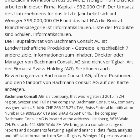
arbeiten in dieser Firma. Kapital - 932,000 CHF. Der Umsatz
des Unternehmens für das letzte Jahr belief sich auf
Weniger 399,000,000 CHF und das hat N\A die Bonität.
Branchenkategorie ist Informatikschulen. Liste der Produkte
sind Schulen, Informatikschulen.
Die Hauptaktivität von Bachmann Consult AG ist
Landwirtschaftliche Produktion - Getreide, einschließlich 7
andere ziele. Informationen zum Inhaber, Direktor oder
Manager von Bachmann Consult AG sind nicht verfügbar. Art
der Firma ist Swiss Holding (AG). Sie können auch
Bewertungen von Bachmann Consult AG, offene Positionen
und den Standort von Bachmann Consult AG auf der Karte
anzeigen.
Bachmann Consult AG
is a company, that was registered 2015 in ZH
region, Switzerland. Full name company: Bachmann Consult AG, company
assigned with USt-IdNr CHE-266.215.274 TVA, Swiss Federal Identification
Number CH90982951619 and SHAB 4368416446. The company
Bachmann Consult AG is located at the address: Hiltisberg, 8636 Wald
ZH. Postfach: 442 8636 Wald ZH. We bring you a complete range of
reports and documents featuring legal and financial data, facts, analysis
and official information from Swiss Registry. Weniger 10 persons work in