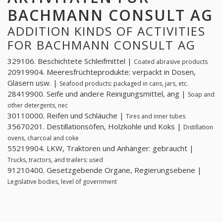
BACHMANN CONSULT AG
ADDITION KINDS OF ACTIVITIES
FOR BACHMANN CONSULT AG
329106. Beschichtete Schleifmittel |
Coated abrasive products
20919904. Meeresfrüchteprodukte: verpackt in Dosen,
Gläsern usw. |
Seafood products: packaged in cans, jars, etc.
28419900. Seife und andere Reinigungsmittel, ang |
Soap and
other detergents, nec
30110000. Reifen und Schläuche |
Tires and inner tubes
35670201. Destillationsöfen, Holzkohle und Koks |
Distillation
ovens, charcoal and coke
55219904. LKW, Traktoren und Anhänger: gebraucht |
Trucks, tractors, and trailers: used
91210400. Gesetzgebende Organe, Regierungsebene |
Legislative bodies, level of government