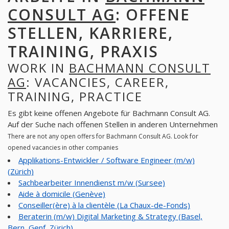
CONSULT AG
: OFFENE
STELLEN, KARRIERE,
TRAINING, PRAXIS
WORK IN
BACHMANN CONSULT
AG
: VACANCIES, CAREER,
TRAINING, PRACTICE
Es gibt keine offenen Angebote für Bachmann Consult AG.
Auf der Suche nach offenen Stellen in anderen Unternehmen
There are not any open offers for Bachmann Consult AG. Look for
opened vacancies in other companies
Applikations-Entwickler / Software Engineer (m/w)
(Zürich)
Sachbearbeiter Innendienst m/w (Sursee)
Aide à domicile (Genève)
Conseiller(ère) à la clientèle (La Chaux-de-Fonds)
Beraterin (m/w) Digital Marketing & Strategy (Basel,
Bern, Genf, Zürich)