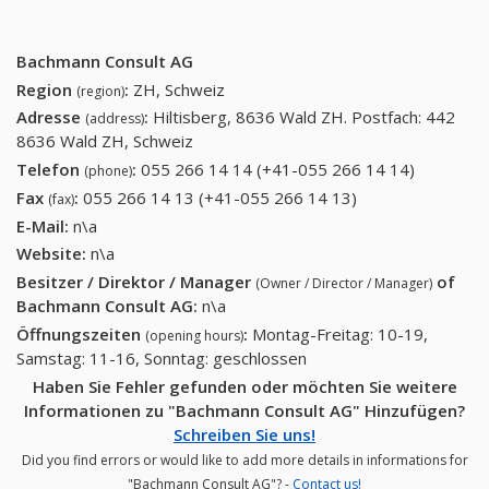
Bachmann Consult AG
Region
:
ZH, Schweiz
(region)
Adresse
:
Hiltisberg, 8636 Wald ZH. Postfach: 442
(address)
8636 Wald ZH, Schweiz
Telefon
:
055 266 14 14 (+41-055 266 14 14)
055 266
(phone)
14 14
Fax
:
055 266 14 13 (+41-055 266 14 13)
055 266 14 13
(fax)
(+41-055
(+41-055 266 14
E-Mail:
n\a
266 14
13)
Website:
n\a
14)
Besitzer / Direktor / Manager
of
(Owner / Director / Manager)
Bachmann Consult AG
:
n\a
Öffnungszeiten
:
Montag-Freitag: 10-19,
(opening hours)
Samstag: 11-16, Sonntag: geschlossen
Haben Sie Fehler gefunden oder möchten Sie weitere
Informationen zu "Bachmann Consult AG" Hinzufügen?
Schreiben Sie uns!
Did you find errors or would like to add more details in informations for
"Bachmann Consult AG"? -
Contact us!