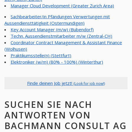
Manager Cloud Development (Greater Zurich Area)
Sachbearbeiter/in Pfändungen Verwertungen mit
Aussendiensttätigkeit (Ostermundigen)
Key Account Manager (m/w) (Bubendorf)
Techn. Aussendienstmitarbeiter m/w (Zentral-CH)
Coordinator Contract Management & Assistant Finance
(Wolhusen)
Praktikumsstelle(n) (Stettfurt)
Elektroniker (w/m) (80% - 100%) (Winterthur)
Finde deinen Job jetzt!
(Look for job now!)
SUCHEN SIE NACH
ANTWORTEN VON
BACHMANN CONSULT AG