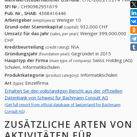
SFI Nr.:
CH90982951619
Pub. Nr., SHAB:
4368416446
Arbeitgeber
:
Weniger 10
(employees)
Grund-oder Stammkapital
:
932,000 CHF
(capital)
Umsatz für das Jahr
:
Weniger 399,000,000
(sales, per year)
CHF
Kreditbeurteilung
:
N\A
(credit rating)
Gründungsjahr
:
Gegründet in 2015
(foundation year)
Haupttyp der Firma
:
Swiss Holding (AG)
(main type of company)
Schulen, Informatikschulen
Produktkategorie
:
Informatikschulen
(product category)
Art
:
Einzelfirma
(type)
Erhalten Sie den vollständigen Bericht aus der offiziellen
Datenbank von Schweiz für Bachmann Consult AG
(Get full report from official database of Switzerland for Bachmann
Consult AG)
ZUSÄTZLICHE ARTEN VON
AKTIVITÄTEN FÜR