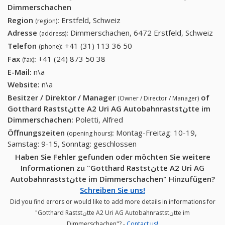
Dimmerschachen
Region
:
Erstfeld, Schweiz
(region)
Adresse
:
Dimmerschachen, 6472 Erstfeld, Schweiz
(address)
Telefon
:
+41 (31) 113 36 50
+41 (31) 113 36 50
(phone)
Fax
:
+41 (24) 873 50 38
+41 (24) 873 50 38
(fax)
E-Mail:
n\a
Website:
n\a
Besitzer / Direktor / Manager
of
(Owner / Director / Manager)
Gotthard Raststنtte A2 Uri AG Autobahnraststنtte im
Dimmerschachen
:
Poletti, Alfred
Öffnungszeiten
:
Montag-Freitag: 10-19,
(opening hours)
Samstag: 9-15, Sonntag: geschlossen
Haben Sie Fehler gefunden oder möchten Sie weitere
Informationen zu "Gotthard Raststنtte A2 Uri AG
Autobahnraststنtte im Dimmerschachen" Hinzufügen?
Schreiben Sie uns!
Did you find errors or would like to add more details in informations for
"Gotthard Raststنtte A2 Uri AG Autobahnraststنtte im
Dimmerschachen"? -
Contact us!