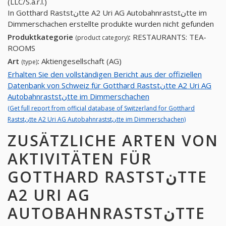
(LLC/S.a.r.l.)
In Gotthard Raststنtte A2 Uri AG Autobahnraststنtte im
Dimmerschachen erstellte produkte wurden nicht gefunden
Produktkategorie
:
RESTAURANTS: TEA-
(product category)
ROOMS
Art
:
Aktiengesellschaft (AG)
(type)
Erhalten Sie den vollständigen Bericht aus der offiziellen
Datenbank von Schweiz für Gotthard Raststنtte A2 Uri AG
Autobahnraststنtte im Dimmerschachen
(Get full report from official database of Switzerland for Gotthard
Raststنtte A2 Uri AG Autobahnraststنtte im Dimmerschachen)
ZUSÄTZLICHE ARTEN VON
AKTIVITÄTEN FÜR
GOTTHARD RASTSTنTTE
A2 URI AG
AUTOBAHNRASTSTنTTE