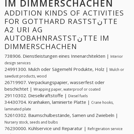
IM DIMMERSCHACHEN
ADDITION KINDS OF ACTIVITIES
FOR GOTTHARD RASTSTنTTE
A2 URI AG
AUTOBAHNRASTSTنTTE IM
DIMMERSCHACHEN
738906. Dienstleistungen eines Innenarchitekten |
Interior
design services
24991300. Mulch oder Sägemehl Produkte, Holz |
Mulch or
sawdust products, wood
26719907. Verpackungspapier, wasserfest oder
beschichtet |
Wrapping paper, waterproof or coated
29110302. Dieselkraftstoffe |
Diesel fuels
34430704. Kranhaken, laminierte Platte |
Crane hooks,
laminated plate
52610302. Baumschulbestände, Samen und Zwiebeln |
Nursery stock, seeds and bulbs
76230000. Kühlservice und Reparatur |
Refrigeration service