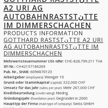
A2 URI AG
AUTOBAHNRASTSTنTTE
IM DIMMERSCHACHEN
PRODUCTS INFORMATION
GOTTHARD RASTSTنTTE A2 URI
AG AUTOBAHNRASTSTنTTE IM
DIMMERSCHACHEN
Mehrwertsteuernummer USt-IdNr:
CHE-826.799.211 TVA
SFI Nr.:
CH42157186269
Pub. Nr., SHAB:
6096870123
Arbeitgeber
:
Weniger 10
(employees)
Grund-oder Stammkapital
:
322,000 CHF
(capital)
Umsatz für das Jahr
:
Mehr 267,000 CHF
(sales, per year)
Kreditbeurteilung
:
Niedrig
(credit rating)
Gründungsjahr
:
Gegründet in 2000
(foundation year)
Haupttyp der Firma
:
Swiss GmbH
(main type of company)