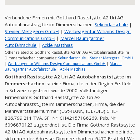
Verbundene Firmen mit Gotthard Raststنtte A2 Uri AG
Autobahnraststنtte im Dimmerschachen:
Sekundarschule
|
Steiner Metzgerei GmbH
|
Werbeagentur Williams Design
Communications GmbH
|
Marcel Baumgartner
Autofahrschule
|
Ackle Matthias
Other related to Gotthard Raststنtte A2 Uri AG Autobahnraststنtte im
Dimmerschachen companies:
Sekundarschule
|
Steiner Metzgerei GmbH
|
Werbeagentur Williams Design Communications GmbH
|
Marcel
Baumgartner Autofahrschule
|
Ackle Matthias
Gotthard Raststنtte A2 Uri AG Autobahnraststنtte im
Dimmerschachen
ist eine Firma, die in der Region Erstfeld
in Schweiz registriert wurde 2000. Vollständiger
Firmenname: Gotthard Raststنtte A2 Uri AG
Autobahnraststنtte im Dimmerschachen, Firma, die der
Mehrwertsteuernummer (USt-ID.Nr., IDE\UID) CHE-
826.799.211 TVA, SFI Nr. CH42157186269, Pub. Nr.
6096870123 zugeordnet ist. Die Firma Gotthard Raststنtte
A2 Uri AG Autobahnraststنtte im Dimmerschachen befindet
sich unter der Adresse: Dimmerschachen, 6472 Erstfeld. Wir