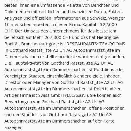
bieten Ihnen eine umfassende Palette von Berichten und
Dokumenten mit rechtlichen und finanziellen Daten, Fakten,
Analysen und offiziellen Informationen aus Schweiz. Weniger
10 menschen arbeiten in dieser Firma. Kapital - 322,000
CHF. Der Umsatz des Unternehmens für das letzte Jahr
belief sich auf Mehr 267,000 CHF und das hat Niedrig die
Bonität. Branchenkategorie ist RESTAURANTS: TEA-ROOMS.
In Gotthard Raststنtte A2 Uri AG Autobahnraststنtte im
Dimmerschachen erstellte produkte wurden nicht gefunden.
Die Hauptaktivität von Gotthard Raststنtte A2 Uri AG
Autobahnraststنtte im Dimmerschachen ist Postdienst der
Vereinigten Staaten, einschließlich 8 andere ziele. Inhaber,
Direktor oder Manager von Gotthard Raststنtte A2 Uri AG
Autobahnraststنtte im Dimmerschachen ist Poletti, Alfred.
Art der Firma ist Swiss GmbH (LLC/S.a.r.l.). Sie können auch
Bewertungen von Gotthard Raststنtte A2 Uri AG
Autobahnraststنtte im Dimmerschachen, offene Positionen
und den Standort von Gotthard Raststنtte A2 Uri AG
Autobahnraststنtte im Dimmerschachen auf der Karte
anzeigen.