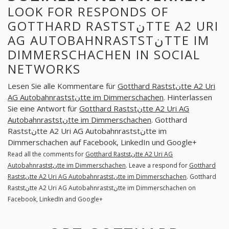
LOOK FOR RESPONDS OF
GOTTHARD RASTSTنTTE A2 URI
AG AUTOBAHNRASTSTنTTE IM
DIMMERSCHACHEN IN SOCIAL
NETWORKS
Lesen Sie alle Kommentare für
Gotthard Raststنtte A2 Uri
AG Autobahnraststنtte im Dimmerschachen
. Hinterlassen
Sie eine Antwort für
Gotthard Raststنtte A2 Uri AG
Autobahnraststنtte im Dimmerschachen
. Gotthard
Raststنtte A2 Uri AG Autobahnraststنtte im
Dimmerschachen auf Facebook, LinkedIn und Google+
Read all the comments for
Gotthard Raststنtte A2 Uri AG
Autobahnraststنtte im Dimmerschachen
. Leave a respond for
Gotthard
Raststنtte A2 Uri AG Autobahnraststنtte im Dimmerschachen
. Gotthard
Raststنtte A2 Uri AG Autobahnraststنtte im Dimmerschachen on
Facebook, LinkedIn and Google+