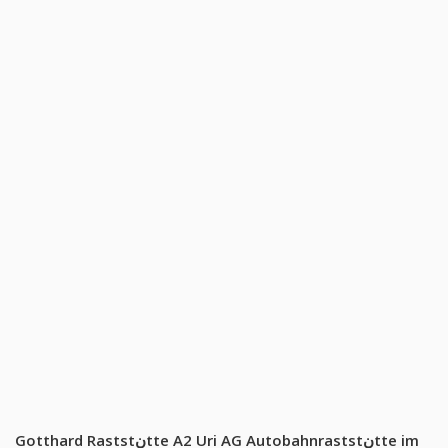
Gotthard Raststنtte A2 Uri AG Autobahnraststنtte im