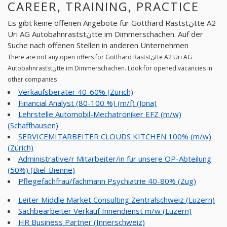
CAREER, TRAINING, PRACTICE
Es gibt keine offenen Angebote für Gotthard Raststنtte A2
Uri AG Autobahnraststنtte im Dimmerschachen. Auf der
Suche nach offenen Stellen in anderen Unternehmen
There are not any open offers for Gotthard Raststنtte A2 Uri AG
Autobahnraststنtte im Dimmerschachen. Look for opened vacancies in
other companies
Verkaufsberater 40-60% (Zürich)
Financial Analyst (80-100 %) (m/f) (Jona)
Lehrstelle Automobil-Mechatroniker EFZ (m/w)
(Schaffhausen)
SERVICEMITARBEITER CLOUDS KITCHEN 100% (m/w)
(Zürich)
Administrative/r Mitarbeiter/in für unsere OP-Abteilung
(50%) (Biel-Bienne)
Pflegefachfrau/fachmann Psychiatrie 40-80% (Zug)
Leiter Middle Market Consulting Zentralschweiz (Luzern)
Sachbearbeiter Verkauf Innendienst m/w (Luzern)
HR Business Partner (Innerschweiz)