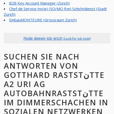
B2B Key Account Manager (Zürich)
Chef de Service (m/w) (SO/MO frei) Schichtdienst (Stadt
Zürich)
EinbauMONTEURE (Grossraum Zürich)
Finde deinen Job jetzt!
(Look for job now!)
SUCHEN SIE NACH
ANTWORTEN VON
GOTTHARD RASTSTنTTE
A2 URI AG
AUTOBAHNRASTSTنTTE
IM DIMMERSCHACHEN IN
SOZIALEN NETZWERKEN