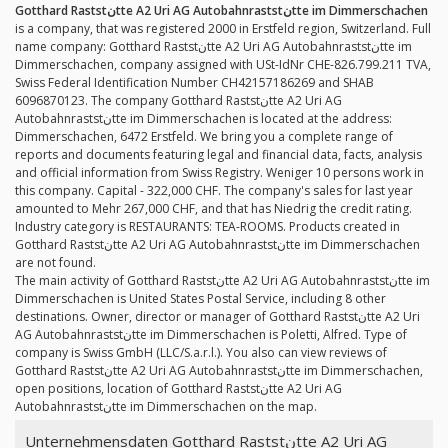
Gotthard Raststنtte A2 Uri AG Autobahnraststنtte im Dimmerschachen
is a company, that was registered 2000 in Erstfeld region, Switzerland. Full
name company: Gotthard Raststنtte A2 Uri AG Autobahnraststنtte im
Dimmerschachen, company assigned with USt-IdNr CHE-826.799.211 TVA,
Swiss Federal Identification Number CH42157186269 and SHAB
6096870123. The company Gotthard Raststنtte A2 Uri AG
Autobahnraststنtte im Dimmerschachen is located at the address:
Dimmerschachen, 6472 Erstfeld. We bring you a complete range of
reports and documents featuring legal and financial data, facts, analysis
and official information from Swiss Registry. Weniger 10 persons work in
this company. Capital - 322,000 CHF. The company's sales for last year
amounted to Mehr 267,000 CHF, and that has Niedrig the credit rating.
Industry category is RESTAURANTS: TEA-ROOMS. Products created in
Gotthard Raststنtte A2 Uri AG Autobahnraststنtte im Dimmerschachen
are not found.
The main activity of Gotthard Raststنtte A2 Uri AG Autobahnraststنtte im
Dimmerschachen is United States Postal Service, including 8 other
destinations. Owner, director or manager of Gotthard Raststنtte A2 Uri
AG Autobahnraststنtte im Dimmerschachen is Poletti, Alfred. Type of
company is Swiss GmbH (LLC/S.a.r.l.). You also can view reviews of
Gotthard Raststنtte A2 Uri AG Autobahnraststنtte im Dimmerschachen,
open positions, location of Gotthard Raststنtte A2 Uri AG
Autobahnraststنtte im Dimmerschachen on the map.
Unternehmensdaten Gotthard Raststنtte A2 Uri AG