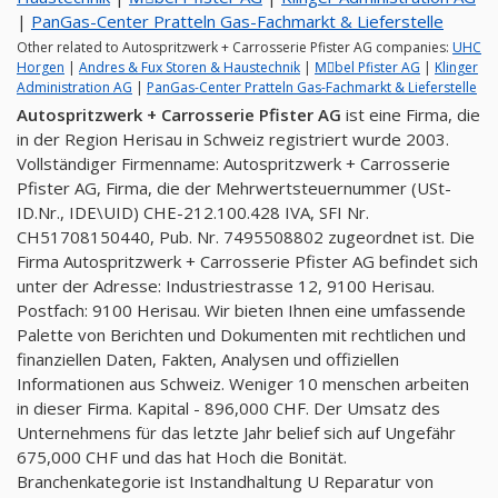
|
PanGas-Center Pratteln Gas-Fachmarkt & Lieferstelle
Other related to Autospritzwerk + Carrosserie Pfister AG companies:
UHC
Horgen
|
Andres & Fux Storen & Haustechnik
|
Mِbel Pfister AG
|
Klinger
Administration AG
|
PanGas-Center Pratteln Gas-Fachmarkt & Lieferstelle
Autospritzwerk + Carrosserie Pfister AG
ist eine Firma, die
in der Region Herisau in Schweiz registriert wurde 2003.
Vollständiger Firmenname: Autospritzwerk + Carrosserie
Pfister AG, Firma, die der Mehrwertsteuernummer (USt-
ID.Nr., IDE\UID) CHE-212.100.428 IVA, SFI Nr.
CH51708150440, Pub. Nr. 7495508802 zugeordnet ist. Die
Firma Autospritzwerk + Carrosserie Pfister AG befindet sich
unter der Adresse: Industriestrasse 12, 9100 Herisau.
Postfach: 9100 Herisau. Wir bieten Ihnen eine umfassende
Palette von Berichten und Dokumenten mit rechtlichen und
finanziellen Daten, Fakten, Analysen und offiziellen
Informationen aus Schweiz. Weniger 10 menschen arbeiten
in dieser Firma. Kapital - 896,000 CHF. Der Umsatz des
Unternehmens für das letzte Jahr belief sich auf Ungefähr
675,000 CHF und das hat Hoch die Bonität.
Branchenkategorie ist Instandhaltung U Reparatur von