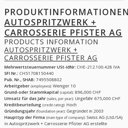
PRODUKTINFORMATIONE
AUTOSPRITZWERK +
CARROSSERIE PFISTER AG
PRODUCTS INFORMATION
AUTOSPRITZWERK +
CARROSSERIE PFISTER AG
Mehrwertsteuernummer USt-IdNr:
CHE-212.100.428 IVA
SFI Nr.:
CH51708150440
Pub. Nr., SHAB:
7495508802
Arbeitgeber
:
Weniger 10
(employees)
Grund-oder Stammkapital
:
896,000 CHF
(capital)
Umsatz für das Jahr
:
Ungefähr 675,000 CHF
(sales, per year)
Kreditbeurteilung
:
Hoch
(credit rating)
Gründungsjahr
:
Gegründet in 2003
(foundation year)
Haupttyp der Firma
:
Swiss AG (Ltd./SA)
(main type of company)
In Autospritzwerk + Carrosserie Pfister AG erstellte