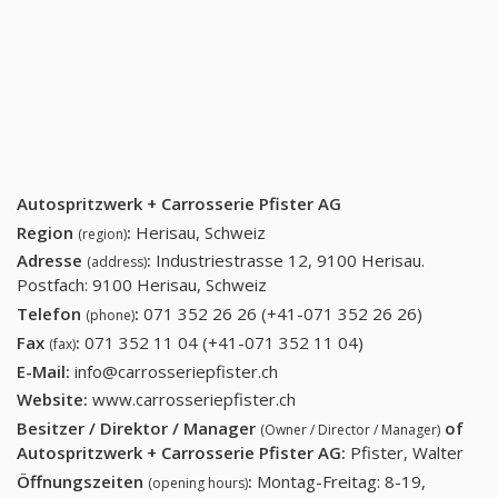
Autospritzwerk + Carrosserie Pfister AG
Region
:
Herisau, Schweiz
(region)
Adresse
:
Industriestrasse 12, 9100 Herisau.
(address)
Postfach: 9100 Herisau, Schweiz
Telefon
:
071 352 26 26 (+41-071 352 26 26)
071 352
(phone)
26 26
Fax
:
071 352 11 04 (+41-071 352 11 04)
071 352 11 04
(fax)
(+41-071
(+41-071 352 11
E-Mail:
info@carrosseriepfister.ch
352 26
04)
Website:
www.carrosseriepfister.ch
26)
Besitzer / Direktor / Manager
of
(Owner / Director / Manager)
Autospritzwerk + Carrosserie Pfister AG
:
Pfister, Walter
Öffnungszeiten
:
Montag-Freitag: 8-19,
(opening hours)