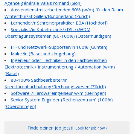
Agence générale Valais romand (Sion)
Aussendienstmitarbeitenden 60% (w/m) für den Raum
Winterthur/St.Gallen/Bündnerland (Zürich)
Lernender/r Schreinerpraktiker EBA (Hochdorf)
Spezialist/in Kabeltechnik/xDSL/xWDM
Übertragunssystemen (80-100%) (Ostermundigen)
IT- und Netzwerk-Supporter/in 100% (Gunten)
Maler/in (Basel und Umgebung)
Ingenieur oder Techniker in den Fachbereichen
Elektrotechnik / Instrumentierung / Automation (w/m)
(Basel)
80-100% Sachbearbeiter/in
Kreditorenbuchhaltung/Rechnungswesen (Zürich)
Software-/Hardwareingenieur w/m (Beringen)
Senior System Engineer (Rechenzentrum) (100%)
(Oberohringen)
Finde deinen Job jetzt!
(Look for job now!)