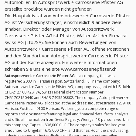
Automobilen. In Autospritzwerk + Carrosserie Pfister AG
erstellte produkte wurden nicht gefunden.
Die Hauptaktivität von Autospritzwerk + Carrosserie Pfister
AG ist Versicherungsträger, einschließlich 9 andere ziele.
Inhaber, Direktor oder Manager von Autospritzwerk +
Carrosserie Pfister AG ist Pfister, Walter. Art der Firma ist
Swiss AG (Ltd./SA). Sie können auch Bewertungen von
Autospritzwerk + Carrosserie Pfister AG, offene Positionen
und den Standort von Autospritzwerk + Carrosserie Pfister
AG auf der Karte anzeigen. Für weitere Informationen
schreiben Sie uns eine site www.carrosseriepfister.ch
Autospritzwerk + Carrosserie Pfister AG
is a company, that was
registered 2003 in Herisau region, Switzerland. Full name company:
Autospritzwerk + Carrosserie Pfister AG, company assigned with USt-IdNr
CHE-212.100.428 IVA, Swiss Federal Identification Number
CH51708150440 and SHAB 7495508802. The company Autospritzwerk +
Carrosserie Pfister AG is located at the address: Industriestrasse 12, 9100
Herisau. Postfach: 9100 Herisau. We bring you a complete range of
reports and documents featuring legal and financial data, facts, analysis
and official information from Swiss Registry. Weniger 10 persons work in
this company. Capital - 896,000 CHF. The company's sales for last year
amounted to Ungefähr 675,000 CHF, and that has Hoch the credit rating.
Industry category is Instandhaltung U Reparatur von Automobilen.