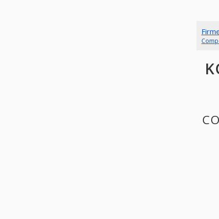
Firm
Comp
K
CO