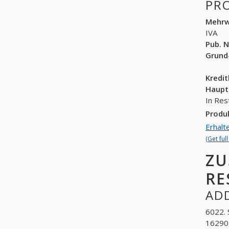
PR
Mehrw
IVA
Pub. N
Grund
Kredi
Haupt
In Res
Produ
Erhalt
(Get ful
ZU
RE
ADD
6022. 
162905