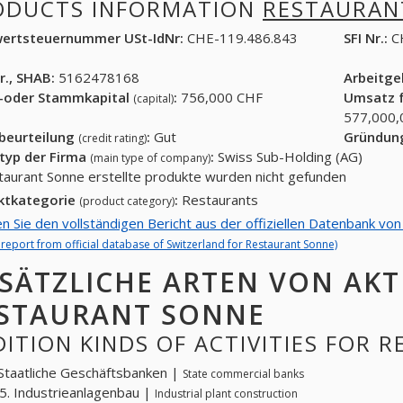
ODUCTS INFORMATION
RESTAURAN
ertsteuernummer USt-IdNr:
CHE-119.486.843
SFI Nr.:
C
r., SHAB:
5162478168
Arbeitg
-oder Stammkapital
:
756,000 CHF
Umsatz f
(capital)
577,000,
tbeurteilung
:
Gut
Gründun
(credit rating)
typ der Firma
:
Swiss Sub-Holding (AG)
(main type of company)
taurant Sonne erstellte produkte wurden nicht gefunden
ktkategorie
:
Restaurants
(product category)
en Sie den vollständigen Bericht aus der offiziellen Datenbank vo
l report from official database of Switzerland for Restaurant Sonne)
SÄTZLICHE ARTEN VON AKT
STAURANT SONNE
ITION KINDS OF ACTIVITIES FOR 
Staatliche Geschäftsbanken |
State commercial banks
. Industrieanlagenbau |
Industrial plant construction