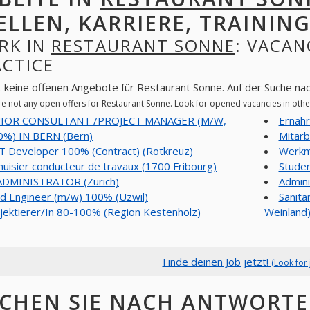
ELLEN, KARRIERE, TRAINING
RK IN
RESTAURANT SONNE
: VACAN
ACTICE
t keine offenen Angebote für Restaurant Sonne. Auf der Suche na
re not any open offers for Restaurant Sonne. Look for opened vacancies in ot
NIOR CONSULTANT /PROJECT MANAGER (M/W,
Ernähr
0%) IN BERN (Bern)
Mitarb
T Developer 100% (Contract) (Rotkreuz)
Werkmi
uisier conducteur de travaux (1700 Fribourg)
Studen
ADMINISTRATOR (Zurich)
Admini
d Engineer (m/w) 100% (Uzwil)
Sanitä
jektierer/In 80-100% (Region Kestenholz)
Weinland
Finde deinen Job jetzt!
(Look for 
CHEN SIE NACH ANTWORT