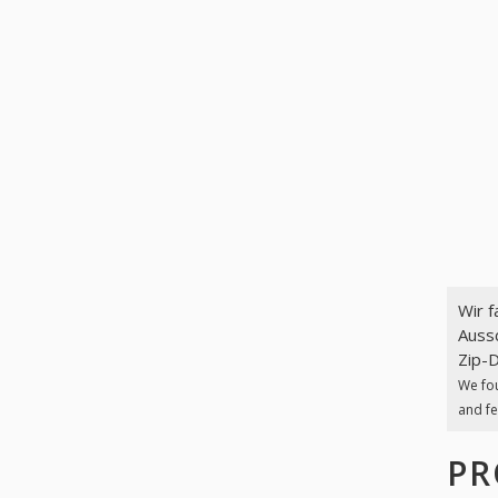
Wir 
Aussc
Zip-D
We fo
and fe
PR