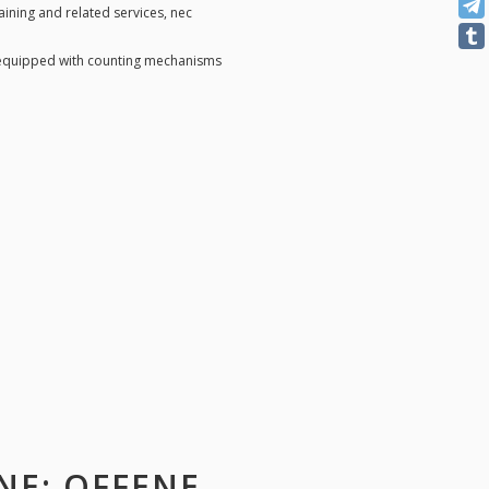
aining and related services, nec
 equipped with counting mechanisms
NE
: OFFENE