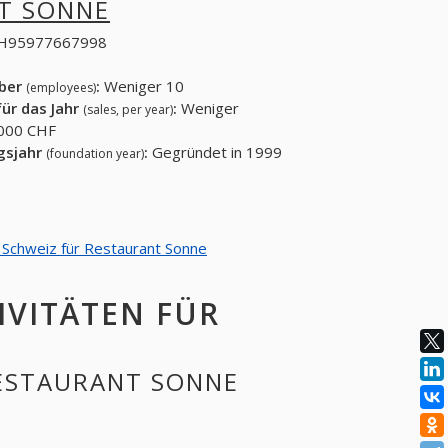
T SONNE
H95977667998
eber
:
Weniger 10
(employees)
ür das Jahr
:
Weniger
(sales, per year)
000 CHF
gsjahr
:
Gegründet in 1999
(foundation year)
n Schweiz für Restaurant Sonne
IVITÄTEN FÜR
RESTAURANT SONNE