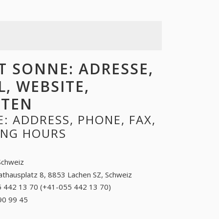
 SONNE: ADRESSE,
L, WEBSITE,
ITEN
 ADDRESS, PHONE, FAX,
NING HOURS
Schweiz
athausplatz 8, 8853 Lachen SZ, Schweiz
 442 13 70 (+41-055 442 13 70)
055 442 13 70
(+41-055 442 13
90 99 45
+41 (34) 390 99 45
70)