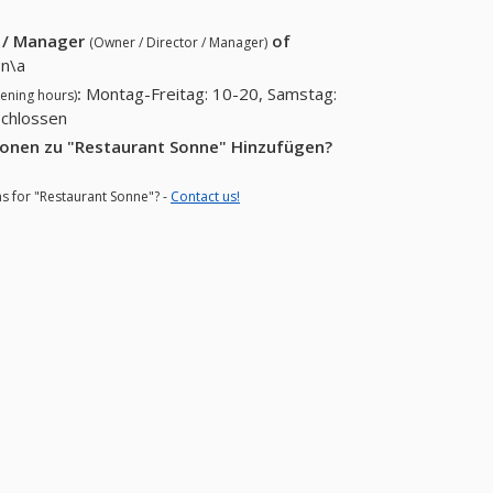
r / Manager
of
(Owner / Director / Manager)
n\a
:
Montag-Freitag: 10-20, Samstag:
ening hours)
schlossen
ionen zu "Restaurant Sonne" Hinzufügen?
ns for "Restaurant Sonne"? -
Contact us!