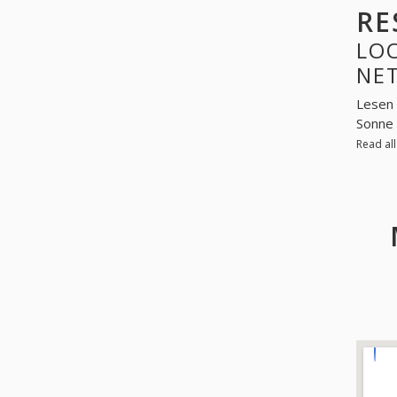
RE
LO
NE
Lesen 
Sonne 
Read al