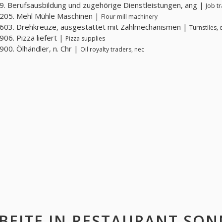
. Berufsausbildung und zugehörige Dienstleistungen, ang |
Job tr
205. Mehl Mühle Maschinen |
Flour mill machinery
03. Drehkreuze, ausgestattet mit Zählmechanismen |
Turnstiles,
06. Pizza liefert |
Pizza supplies
00. Ölhändler, n. Chr |
Oil royalty traders, nec
BEITE IN
RESTAURANT SON