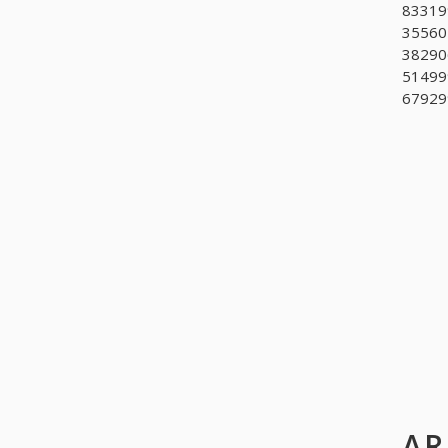
833199
35560
382906
514999
679299
AR