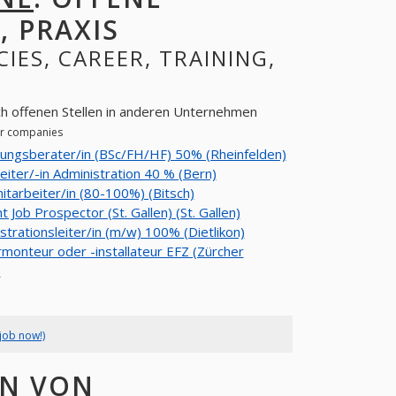
, PRAXIS
CIES, CAREER, TRAINING,
ch offenen Stellen in anderen Unternehmen
her companies
ungsberater/in (BSc/FH/HF) 50% (Rheinfelden)
eiter/-in Administration 40 % (Bern)
tarbeiter/in (80-100%) (Bitsch)
t Job Prospector (St. Gallen) (St. Gallen)
strationsleiter/in (m/w) 100% (Dietlikon)
rmonteur oder -installateur EFZ (Zürcher
)
job now!)
EN VON