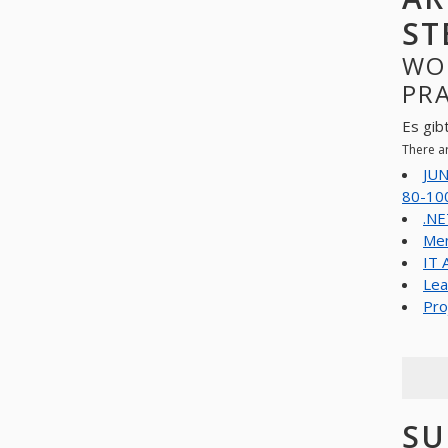
ST
WO
PR
Es gib
There a
JU
80-10
.NE
Men
IT 
Lea
Pro
SU