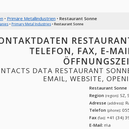
en
•
Primäre Metallindustrien
•
Restaurant Sonne
anies
•
Primary Metal Industries
•
Restaurant Sonne
ONTAKTDATEN RESTAURANT
TELEFON, FAX, E-MAI
ÖFFNUNGSZE
NTACTS DATA RESTAURANT SONNE:
EMAIL, WEBSITE, OPE
Restaurant Sonne
Region
:
SZ, 
(region)
Adresse
:
R
(address)
Telefon
:
055
(phone)
Fax
:
+41 (34) 3
(fax)
E-Mail:
n\a