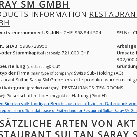
RAY SM GMBH
ODUCTS INFORMATION
RESTAURAN
BH
ertsteuernummer USt-IdNr:
CHE-858.844.504
SFI Nr.:
C
r., SHAB:
5988728950
Arbeitg
-oder Stammkapital
:
721,000 CHF
Umsatz f
(capital)
302,000,
tbeurteilung
:
Gut
Gründun
(credit rating)
typ der Firma
:
Swiss Sub-Holding (AG)
(main type of company)
taurant Sultan Saray SM GmbH erstellte produkte wurden nicht 
ktkategorie
:
RESTAURANTS: TEA-ROOMS
(product category)
:
Gesellschaft mit beschrنnkter Haftung (GmbH)
pe)
en Sie den vollständigen Bericht aus der offiziellen Datenbank v
l report from official database of Switzerland for Restaurant Sultan Saray SM G
SÄTZLICHE ARTEN VON AKT
STAURANT SULTAN SARAY