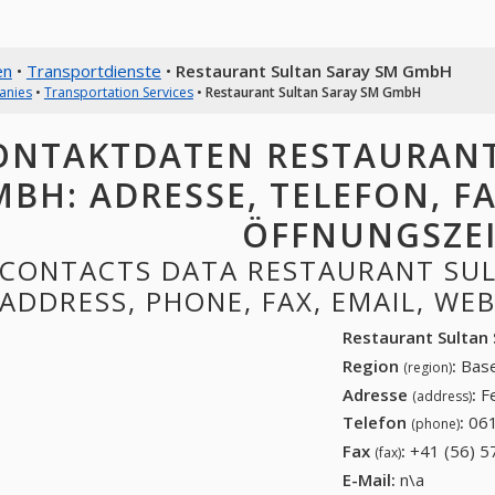
en
•
Transportdienste
•
Restaurant Sultan Saray SM GmbH
anies
•
Transportation Services
•
Restaurant Sultan Saray SM GmbH
ONTAKTDATEN RESTAURANT
BH: ADRESSE, TELEFON, FAX
ÖFFNUNGSZE
CONTACTS DATA RESTAURANT SUL
ADDRESS, PHONE, FAX, EMAIL, WE
Restaurant Sultan
Region
:
Base
(region)
Adresse
:
F
(address)
Telefon
:
061
(phone)
Fax
:
+41 (56) 5
(fax)
E-Mail:
n\a