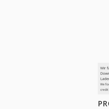
Wir 
Down
Laden
We fo
credit
PR