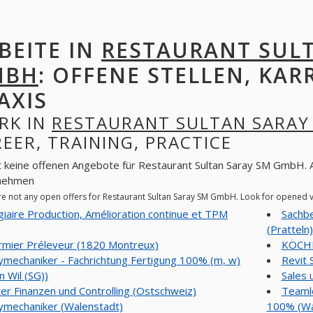
BEITE IN
RESTAURANT SUL
MBH
: OFFENE STELLEN, KAR
AXIS
RK IN
RESTAURANT SULTAN SARAY
EER, TRAINING, PRACTICE
t keine offenen Angebote für Restaurant Sultan Saray SM GmbH. A
nehmen
re not any open offers for Restaurant Sultan Saray SM GmbH. Look for opened 
giaire Production, Amélioration continue et TPM
Sachbe
(Pratteln)
irmier Préleveur (1820 Montreux)
KÖCHI
ymechaniker - Fachrichtung Fertigung 100% (m, w)
Revit 
n Wil (SG))
Sales 
ter Finanzen und Controlling (Ostschweiz)
Teamle
ymechaniker (Walenstadt)
100% (Wal