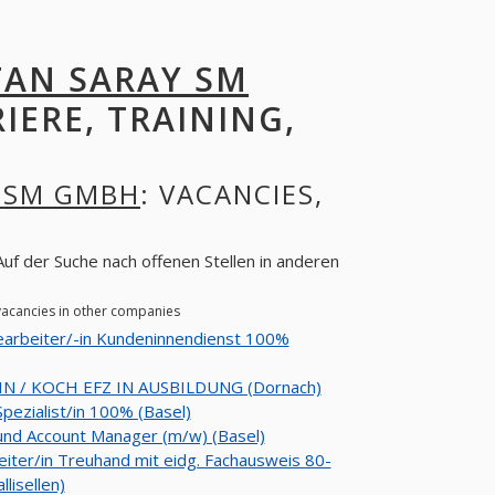
TAN SARAY SM
RIERE, TRAINING,
 SM GMBH
: VACANCIES,
uf der Suche nach offenen Stellen in anderen
vacancies in other companies
arbeiter/-in Kundeninnendienst 100%
N / KOCH EFZ IN AUSBILDUNG (Dornach)
Spezialist/in 100% (Basel)
und Account Manager (m/w) (Basel)
iter/in Treuhand mit eidg. Fachausweis 80-
lisellen)