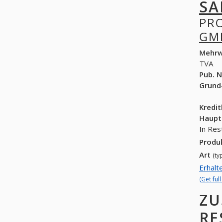
SA
PR
GM
Mehrw
TVA
Pub. N
Grund
Kredi
Haupt
In Res
Produ
Art
(ty
Erhalt
(Get ful
ZU
RE