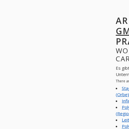
AR
G
PR
WO
CAR
Es gib
Unter
There a
Sta
(Orbe)
Inf
Pol
(Regio
Lei
Pol