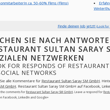
sonmitarbeiterIn ca. 50-60% Flims (Flims)
Erfahr
Winterthu
Finde deinen Job jetzt!
(Look for 
CHEN SIE NACH ANTWORT
STAURANT SULTAN SARAY 
ZIALEN NETZWERKEN
OK FOR RESPONDS OF RESTAURANT
 SOCIAL NETWORKS
Sie alle Kommentare für
Restaurant Sultan Saray SM GmbH
. Hint
 SM GmbH
. Restaurant Sultan Saray SM GmbH auf Facebook, Link
l the comments for
Restaurant Sultan Saray SM GmbH
. Leave a respond for
Rest
 Facebook, LinkedIn and Google+