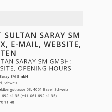
 SULTAN SARAY SM
, E-MAIL, WEBSITE,
ITEN
TAN SARAY SM GMBH:
BSITE, OPENING HOURS
 Saray SM GmbH
l, Schweiz
eldbergstrasse 53, 4051 Basel, Schweiz
 692 41 35 (+41-061 692 41 35)
061 692 41 35
(+41-061 692 41
70 11 48
+41 (56) 570 11 48
35)