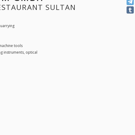
RESTAURANT SULTAN
quarrying
 machine tools
ng instruments, optical