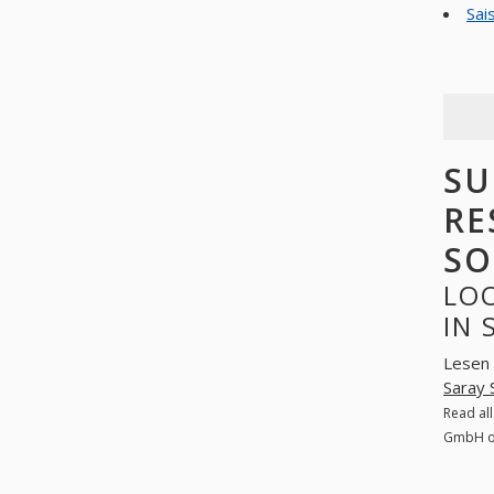
Sai
SU
RE
SO
LO
IN
Lesen 
Saray
Read al
GmbH on