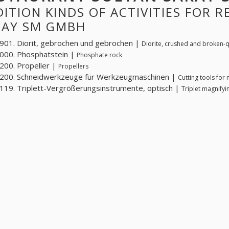
ITION KINDS OF ACTIVITIES FOR 
RAY SM GMBH
01. Diorit, gebrochen und gebrochen |
Diorite, crushed and broken-
000. Phosphatstein |
Phosphate rock
00. Propeller |
Propellers
200. Schneidwerkzeuge für Werkzeugmaschinen |
Cutting tools for
19. Triplett-Vergrößerungsinstrumente, optisch |
Triplet magnifyi