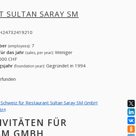
T SULTAN SARAY SM
H24732419210
eber
:
7
(employees)
ür das Jahr
:
Weniger
(sales, per year)
000 CHF
gsjahr
:
Gegründet in 1994
(foundation year)
gefunden
on Schweiz für Restaurant Sultan Saray SM GmbH
mbH)
IVITÄTEN FÜR
 SM GMBH