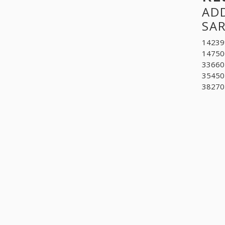
ADD
SA
142399
14750
336602
35450
382701