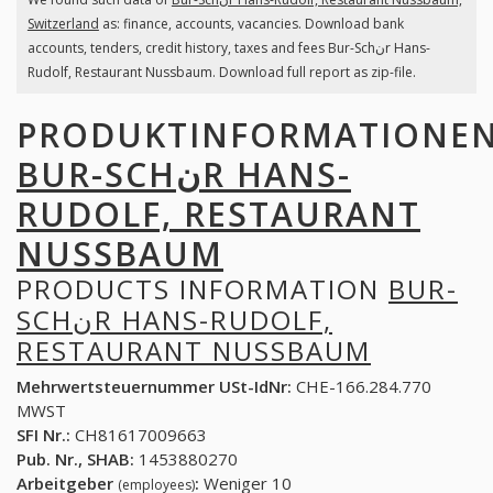
Switzerland
as: finance, accounts, vacancies. Download bank
accounts, tenders, credit history, taxes and fees Bur-Schنr Hans-
Rudolf, Restaurant Nussbaum. Download full report as zip-file.
PRODUKTINFORMATIONE
BUR-SCHنR HANS-
RUDOLF, RESTAURANT
NUSSBAUM
PRODUCTS INFORMATION
BUR-
SCHنR HANS-RUDOLF,
RESTAURANT NUSSBAUM
Mehrwertsteuernummer USt-IdNr:
CHE-166.284.770
MWST
SFI Nr.:
CH81617009663
Pub. Nr., SHAB:
1453880270
Arbeitgeber
:
Weniger 10
(employees)