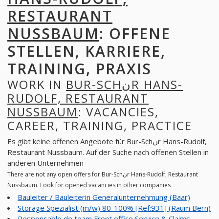
RESTAURANT
NUSSBAUM
: OFFENE
STELLEN, KARRIERE,
TRAINING, PRAXIS
WORK IN
BUR-SCHنR HANS-
RUDOLF, RESTAURANT
NUSSBAUM
: VACANCIES,
CAREER, TRAINING, PRACTICE
Es gibt keine offenen Angebote für Bur-Schنr Hans-Rudolf,
Restaurant Nussbaum. Auf der Suche nach offenen Stellen in
anderen Unternehmen
There are not any open offers for Bur-Schنr Hans-Rudolf, Restaurant
Nussbaum. Look for opened vacancies in other companies
Bauleiter / Bauleiterin Generalunternehmung (Baar)
Storage Spezialist (m/w) 80-100% [Ref:931] (Raum Bern)
Responsable de team Front office Service & Claims