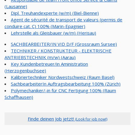
(Lausanne)
Dipl. Treuhandexperte (w/m) (Biel-Bienne)
Agent de sécurité de transport de valeurs (permis de
conduire cat. C) 100% (Marin-Epagnier)
Lehrstelle als Gleisbauer (w/m) (Herisau)
SACHBEARBEITER/IN VID D/F (Grossraum Sursee)
TECHNIKER / KONSTRUKTEUR - ELEKTRISCHE
ANTRIEBSTECHNIK (m/w) (Aarau)
Key Kundenbetreuer/in Aministration
(Herzogenbuchsee)
Kalibriertechniker Nordwestschweiz (Raum Basel)
SachbearbeiterIn Auftragsbearbeitung 100% (Zürich)
Polymechaniker/-in für CNC Fertigung 100% (Raum
Schaffhausen)
Finde deinen Job jetzt!
(Look for job now!)