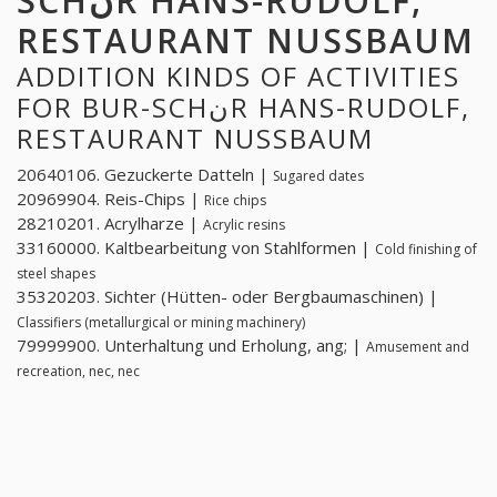
SCHنR HANS-RUDOLF,
RESTAURANT NUSSBAUM
ADDITION KINDS OF ACTIVITIES
FOR BUR-SCHنR HANS-RUDOLF,
RESTAURANT NUSSBAUM
20640106. Gezuckerte Datteln |
Sugared dates
20969904. Reis-Chips |
Rice chips
28210201. Acrylharze |
Acrylic resins
33160000. Kaltbearbeitung von Stahlformen |
Cold finishing of
steel shapes
35320203. Sichter (Hütten- oder Bergbaumaschinen) |
Classifiers (metallurgical or mining machinery)
79999900. Unterhaltung und Erholung, ang; |
Amusement and
recreation, nec, nec