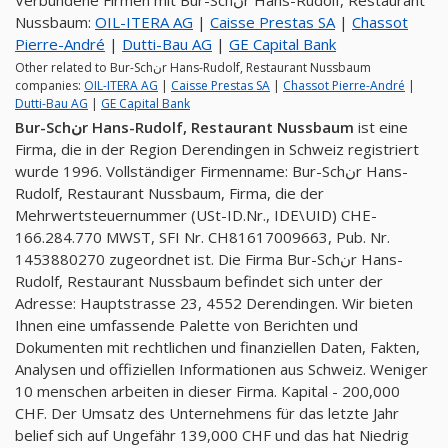
Nussbaum:
OIL-ITERA AG
|
Caisse Prestas SA
|
Chassot
Pierre-André
|
Dutti-Bau AG
|
GE Capital Bank
Other related to Bur-Schنr Hans-Rudolf, Restaurant Nussbaum
companies:
OIL-ITERA AG
|
Caisse Prestas SA
|
Chassot Pierre-André
|
Dutti-Bau AG
|
GE Capital Bank
Bur-Schنr Hans-Rudolf, Restaurant Nussbaum
ist eine
Firma, die in der Region Derendingen in Schweiz registriert
wurde 1996. Vollständiger Firmenname: Bur-Schنr Hans-
Rudolf, Restaurant Nussbaum, Firma, die der
Mehrwertsteuernummer (USt-ID.Nr., IDE\UID) CHE-
166.284.770 MWST, SFI Nr. CH81617009663, Pub. Nr.
1453880270 zugeordnet ist. Die Firma Bur-Schنr Hans-
Rudolf, Restaurant Nussbaum befindet sich unter der
Adresse: Hauptstrasse 23, 4552 Derendingen. Wir bieten
Ihnen eine umfassende Palette von Berichten und
Dokumenten mit rechtlichen und finanziellen Daten, Fakten,
Analysen und offiziellen Informationen aus Schweiz. Weniger
10 menschen arbeiten in dieser Firma. Kapital - 200,000
CHF. Der Umsatz des Unternehmens für das letzte Jahr
belief sich auf Ungefähr 139,000 CHF und das hat Niedrig