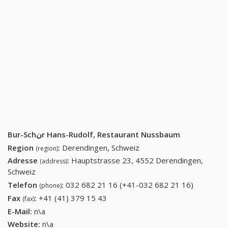
Bur-Schنr Hans-Rudolf, Restaurant Nussbaum
Region
:
Derendingen, Schweiz
(region)
Adresse
:
Hauptstrasse 23, 4552 Derendingen,
(address)
Schweiz
Telefon
:
032 682 21 16 (+41-032 682 21 16)
032 682
(phone)
21 16
Fax
:
+41 (41) 379 15 43
+41 (41) 379 15 43
(fax)
(+41-032
E-Mail:
n\a
682 21
Website:
n\a