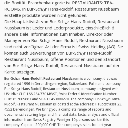
die Bonität. Branchenkategorie ist RESTAURANTS: TEA-
ROOMS. In Bur-Schنr Hans-Rudolf, Restaurant Nussbaum
erstellte produkte wurden nicht gefunden.
Die Hauptaktivität von Bur-Schنr Hans-Rudolf, Restaurant
Nussbaum ist Leder und Lederprodukte, einschließlich 6
andere ziele. Informationen zum Inhaber, Direktor oder
Manager von Bur-Schنr Hans-Rudolf, Restaurant Nussbaum
sind nicht verfügbar. Art der Firma ist Swiss Holding (AG). Sie
können auch Bewertungen von Bur-Schنr Hans-Rudolf,
Restaurant Nussbaum, offene Positionen und den Standort
von Bur-Schنr Hans-Rudolf, Restaurant Nussbaum auf der
Karte anzeigen.
Bur-Schنr Hans-Rudolf, Restaurant Nussbaum
is a company, that was
registered 1996 in Derendingen region, Switzerland. Full name company:
Bur-Schنr Hans-Rudolf, Restaurant Nussbaum, company assigned with
USt-IdNr CHE-166.284.770 MWST, Swiss Federal Identification Number
CH81617009663 and SHAB 1453880270. The company Bur-Schنr Hans-
Rudolf, Restaurant Nussbaum is located at the address: Hauptstrasse 23,
4552 Derendingen. We bring you a complete range of reports and
documents featuring legal and financial data, facts, analysis and official
information from Swiss Registry. Weniger 10 persons work in this
company. Capital - 200,000 CHF. The company's sales for last year