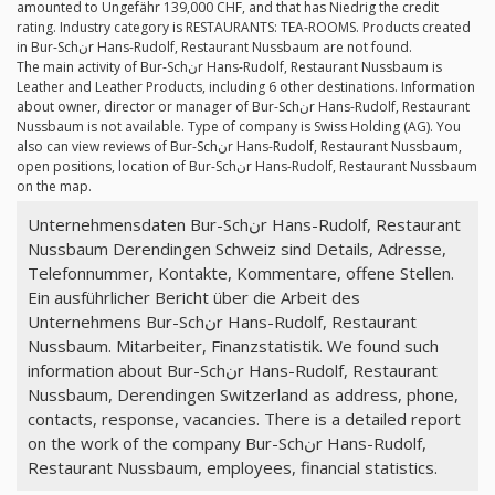
amounted to Ungefähr 139,000 CHF, and that has Niedrig the credit
rating. Industry category is RESTAURANTS: TEA-ROOMS. Products created
in Bur-Schنr Hans-Rudolf, Restaurant Nussbaum are not found.
The main activity of Bur-Schنr Hans-Rudolf, Restaurant Nussbaum is
Leather and Leather Products, including 6 other destinations. Information
about owner, director or manager of Bur-Schنr Hans-Rudolf, Restaurant
Nussbaum is not available. Type of company is Swiss Holding (AG). You
also can view reviews of Bur-Schنr Hans-Rudolf, Restaurant Nussbaum,
open positions, location of Bur-Schنr Hans-Rudolf, Restaurant Nussbaum
on the map.
Unternehmensdaten Bur-Schنr Hans-Rudolf, Restaurant
Nussbaum Derendingen Schweiz sind Details, Adresse,
Telefonnummer, Kontakte, Kommentare, offene Stellen.
Ein ausführlicher Bericht über die Arbeit des
Unternehmens Bur-Schنr Hans-Rudolf, Restaurant
Nussbaum. Mitarbeiter, Finanzstatistik. We found such
information about Bur-Schنr Hans-Rudolf, Restaurant
Nussbaum, Derendingen Switzerland as address, phone,
contacts, response, vacancies. There is a detailed report
on the work of the company Bur-Schنr Hans-Rudolf,
Restaurant Nussbaum, employees, financial statistics.