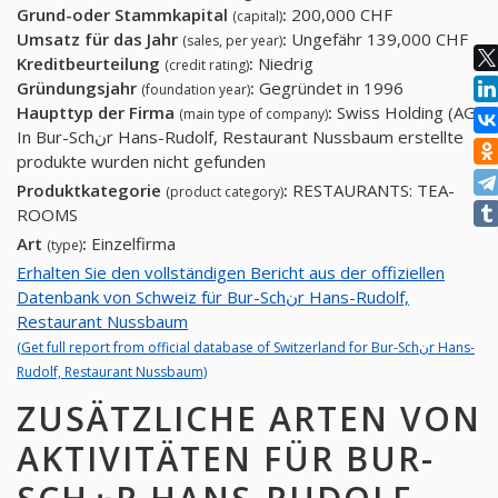
Grund-oder Stammkapital
:
200,000 CHF
(capital)
Umsatz für das Jahr
:
Ungefähr 139,000 CHF
(sales, per year)
Kreditbeurteilung
:
Niedrig
(credit rating)
Gründungsjahr
:
Gegründet in 1996
(foundation year)
Haupttyp der Firma
:
Swiss Holding (AG)
(main type of company)
In Bur-Schنr Hans-Rudolf, Restaurant Nussbaum erstellte
produkte wurden nicht gefunden
Produktkategorie
:
RESTAURANTS: TEA-
(product category)
ROOMS
Art
:
Einzelfirma
(type)
Erhalten Sie den vollständigen Bericht aus der offiziellen
Datenbank von Schweiz für Bur-Schنr Hans-Rudolf,
Restaurant Nussbaum
(Get full report from official database of Switzerland for Bur-Schنr Hans-
Rudolf, Restaurant Nussbaum)
ZUSÄTZLICHE ARTEN VON
AKTIVITÄTEN FÜR BUR-