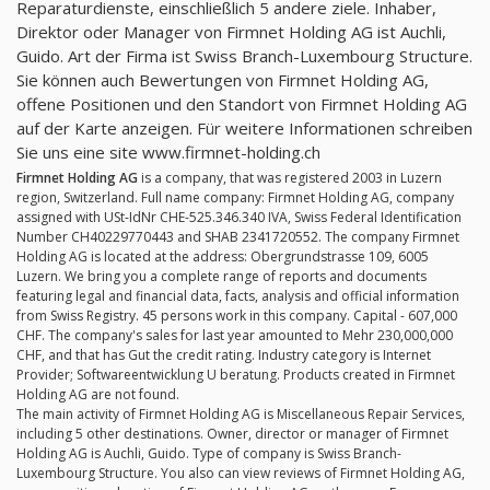
Reparaturdienste, einschließlich 5 andere ziele. Inhaber,
Direktor oder Manager von Firmnet Holding AG ist Auchli,
Guido. Art der Firma ist Swiss Branch-Luxembourg Structure.
Sie können auch Bewertungen von Firmnet Holding AG,
offene Positionen und den Standort von Firmnet Holding AG
auf der Karte anzeigen. Für weitere Informationen schreiben
Sie uns eine site www.firmnet-holding.ch
Firmnet Holding AG
is a company, that was registered 2003 in Luzern
region, Switzerland. Full name company: Firmnet Holding AG, company
assigned with USt-IdNr CHE-525.346.340 IVA, Swiss Federal Identification
Number CH40229770443 and SHAB 2341720552. The company Firmnet
Holding AG is located at the address: Obergrundstrasse 109, 6005
Luzern. We bring you a complete range of reports and documents
featuring legal and financial data, facts, analysis and official information
from Swiss Registry. 45 persons work in this company. Capital - 607,000
CHF. The company's sales for last year amounted to Mehr 230,000,000
CHF, and that has Gut the credit rating. Industry category is Internet
Provider; Softwareentwicklung U beratung. Products created in Firmnet
Holding AG are not found.
The main activity of Firmnet Holding AG is Miscellaneous Repair Services,
including 5 other destinations. Owner, director or manager of Firmnet
Holding AG is Auchli, Guido. Type of company is Swiss Branch-
Luxembourg Structure. You also can view reviews of Firmnet Holding AG,