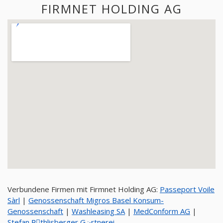
FIRMNET HOLDING AG
Verbundene Firmen mit Firmnet Holding AG:
Passeport Voile
Sàrl
|
Genossenschaft Migros Basel Konsum-
Genossenschaft
|
Washleasing SA
|
MedConform AG
|
Stefan Rِthlisberger Gنrtnerei