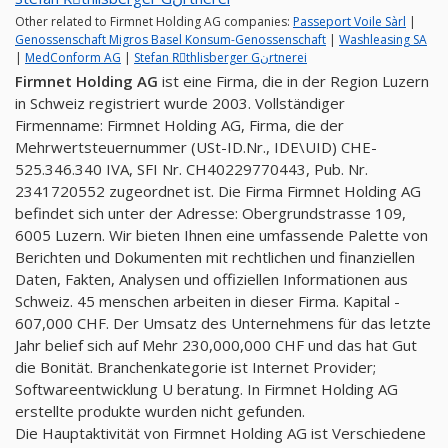
Other related to Firmnet Holding AG companies:
Passeport Voile Sàrl
|
Genossenschaft Migros Basel Konsum-Genossenschaft
|
Washleasing SA
|
MedConform AG
|
Stefan Rِthlisberger Gنrtnerei
Firmnet Holding AG
ist eine Firma, die in der Region Luzern
in Schweiz registriert wurde 2003. Vollständiger
Firmenname: Firmnet Holding AG, Firma, die der
Mehrwertsteuernummer (USt-ID.Nr., IDE\UID) CHE-
525.346.340 IVA, SFI Nr. CH40229770443, Pub. Nr.
2341720552 zugeordnet ist. Die Firma Firmnet Holding AG
befindet sich unter der Adresse: Obergrundstrasse 109,
6005 Luzern. Wir bieten Ihnen eine umfassende Palette von
Berichten und Dokumenten mit rechtlichen und finanziellen
Daten, Fakten, Analysen und offiziellen Informationen aus
Schweiz. 45 menschen arbeiten in dieser Firma. Kapital -
607,000 CHF. Der Umsatz des Unternehmens für das letzte
Jahr belief sich auf Mehr 230,000,000 CHF und das hat Gut
die Bonität. Branchenkategorie ist Internet Provider;
Softwareentwicklung U beratung. In Firmnet Holding AG
erstellte produkte wurden nicht gefunden.
Die Hauptaktivität von Firmnet Holding AG ist Verschiedene