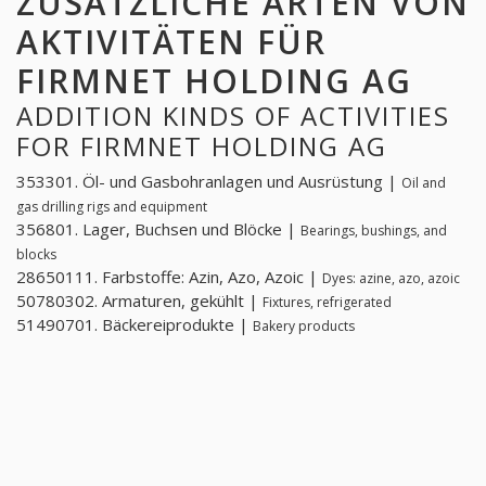
ZUSÄTZLICHE ARTEN VON
AKTIVITÄTEN FÜR
FIRMNET HOLDING AG
ADDITION KINDS OF ACTIVITIES
FOR FIRMNET HOLDING AG
353301. Öl- und Gasbohranlagen und Ausrüstung |
Oil and
gas drilling rigs and equipment
356801. Lager, Buchsen und Blöcke |
Bearings, bushings, and
blocks
28650111. Farbstoffe: Azin, Azo, Azoic |
Dyes: azine, azo, azoic
50780302. Armaturen, gekühlt |
Fixtures, refrigerated
51490701. Bäckereiprodukte |
Bakery products