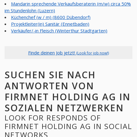
Mandarin sprechende Verkaufsberaterin (m/w) circa 50%
im Stundenlohn (Luzern)
Küchenchef (w / m) (8600 Dübendorf)
Projektleiter(in) Sanitär (Ennetbaden)
Verkäufer/-in Fleisch (Winterthur Stadtgarten)
Finde deinen Job jetzt!
(Look for job now!)
SUCHEN SIE NACH
ANTWORTEN VON
FIRMNET HOLDING AG IN
SOZIALEN NETZWERKEN
LOOK FOR RESPONDS OF
FIRMNET HOLDING AG IN SOCIAL
NETWORKS