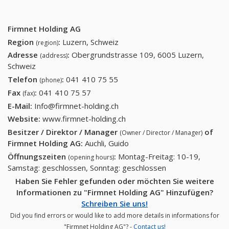
Firmnet Holding AG
Region
:
Luzern, Schweiz
(region)
Adresse
:
Obergrundstrasse 109, 6005 Luzern,
(address)
Schweiz
Telefon
:
041 410 75 55
041 410 75 55
(phone)
Fax
:
041 410 75 57
041 410 75 57
(fax)
E-Mail:
Info@firmnet-holding.ch
Website:
www.firmnet-holding.ch
Besitzer / Direktor / Manager
of
(Owner / Director / Manager)
Firmnet Holding AG
:
Auchli, Guido
Öffnungszeiten
:
Montag-Freitag: 10-19,
(opening hours)
Samstag: geschlossen, Sonntag: geschlossen
Haben Sie Fehler gefunden oder möchten Sie weitere
Informationen zu "Firmnet Holding AG" Hinzufügen?
Schreiben Sie uns!
Did you find errors or would like to add more details in informations for
"Firmnet Holding AG"? -
Contact us!