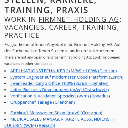
TRAINING, PRAXIS
WORK IN
FIRMNET HOLDING AG
:
VACANCIES, CAREER, TRAINING,
PRACTICE
Es gibt keine offenen Angebote für Firmnet Holding AG. Auf
der Suche nach offenen Stellen in anderen Unternehmen
There are not any open offers for Firmnet Holding AG. Look for opened
vacancies in other companies
APPLIKATIONSTECHNIKER / (M/W) / 100% (Dietikon)
System Engineer auf modernster Cloud Plattform (Zürich)
Teamleader Cargo Office 100% (Zürich Flughafen)
Leiter Business Development (m/w) (Ostschweiz)
Verification & Validation Specialist (w/m) (Bonaduz)
Gruppenchef Taillage (Grenchen)
Fachkraft Messwesen Strom (m/w) (Grenchen)
MEDICAL SALES MANAGER (ÄRZTE AUSSENDIENST)
EUCERIN (W/M) (Reinach)