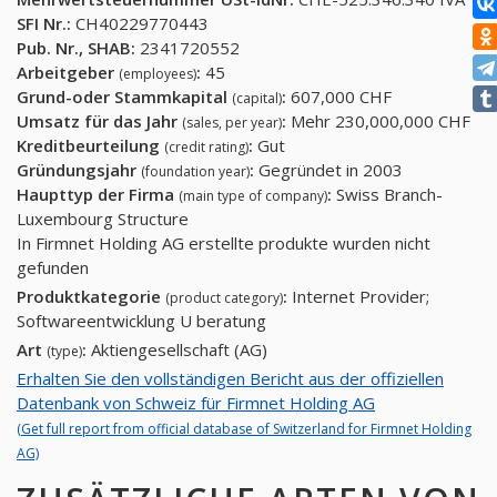
SFI Nr.:
CH40229770443
Pub. Nr., SHAB:
2341720552
Arbeitgeber
:
45
(employees)
Grund-oder Stammkapital
:
607,000 CHF
(capital)
Umsatz für das Jahr
:
Mehr 230,000,000 CHF
(sales, per year)
Kreditbeurteilung
:
Gut
(credit rating)
Gründungsjahr
:
Gegründet in 2003
(foundation year)
Haupttyp der Firma
:
Swiss Branch-
(main type of company)
Luxembourg Structure
In Firmnet Holding AG erstellte produkte wurden nicht
gefunden
Produktkategorie
:
Internet Provider;
(product category)
Softwareentwicklung U beratung
Art
:
Aktiengesellschaft (AG)
(type)
Erhalten Sie den vollständigen Bericht aus der offiziellen
Datenbank von Schweiz für Firmnet Holding AG
(Get full report from official database of Switzerland for Firmnet Holding
AG)