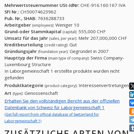
Mehrwertsteuernummer USt-IdNr:
CHE-916.160.167 IVA
SFI Nr.:
CH50074623962
Pub. Nr., SHAB:
7636288733
Arbeitgeber
:
Weniger 10
(employees)
Grund-oder Stammkapital
:
555,000 CHF
(capital)
Umsatz für das Jahr
:
Mehr 207,000,000 CHF
(sales, per year)
Kreditbeurteilung
:
Gut
(credit rating)
Gründungsjahr
:
Gegründet in 2007
(foundation year)
Haupttyp der Firma
:
Swiss Company-
(main type of company)
Luxembourg Structure
In Laborgemeinschaft 1 erstellte produkte wurden nicht
gefunden
Produktkategorie
:
Interessenvertretungen
(product category)
Art
:
Genossenschaft
(type)
Erhalten Sie den vollständigen Bericht aus der offiziellen
Datenbank von Schweiz für Laborgemeinschaft 1
(Get full report from official database of Switzerland for
Laborgemeinschaft 1)
ZUSÄTZLICHE ARTEN VON