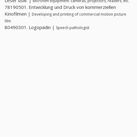
Leser usw. |
Microfilm equipment: cameras, projectors, readers, etc.
78190501. Entwicklung und Druck von kommerziellen
Kinofilmen |
Developing and printing of commercial motion picture
film
80490301. Logopädin |
Speech pathologist