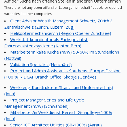
Auf der Suche nach offenen Stellen in anderen Unternehmen
There are not any open offers for Laborgemeinschaft 1. Look for opened
vacancies in other companies
Client Advisor Wealth Management Schweiz, Zürich /
Zentralschweiz (Zurich, Luzern, Zug)
Helikoptermechaniker/in (Region Oberer Zürichsee)
Werkstattkoordinator als Fachspezialist
Fahrerassistenzsysteme (Kanton Bern)
Mitarbeiterin kalte Küche (m/w) 50-60% im Stundenlohn
(Nottwil)
Validation Specialist (Neuchâtel)
Project and Admin Assistant - Southeast Europe Division
(100 %) - DCAF Branch Office, Skopje (Genève)
Werkzeug-Konstrukteur (Stanz- und Umformtechnik)
(Jona)
Project Manager Series and Life Cycle
Management (m/w) (Schwanden)
Mitarbeiter/in Werkdienst Bereich Grünpflege 100%
(Jona)
Senior ICT Architect Utilities (80-100%) (Aarau)