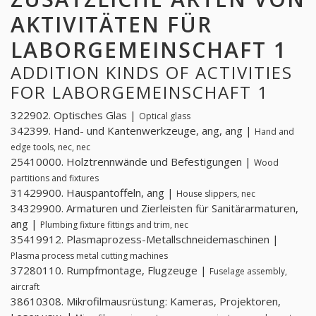
AKTIVITÄTEN FÜR
LABORGEMEINSCHAFT 1
ADDITION KINDS OF ACTIVITIES
FOR LABORGEMEINSCHAFT 1
322902. Optisches Glas |
Optical glass
342399. Hand- und Kantenwerkzeuge, ang, ang |
Hand and
edge tools, nec, nec
25410000. Holztrennwände und Befestigungen |
Wood
partitions and fixtures
31429900. Hauspantoffeln, ang |
House slippers, nec
34329900. Armaturen und Zierleisten für Sanitärarmaturen,
ang |
Plumbing fixture fittings and trim, nec
35419912. Plasmaprozess-Metallschneidemaschinen |
Plasma process metal cutting machines
37280110. Rumpfmontage, Flugzeuge |
Fuselage assembly,
aircraft
38610308. Mikrofilmausrüstung: Kameras, Projektoren,