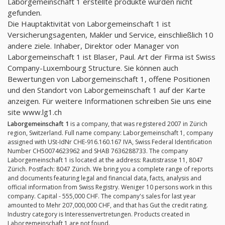
Laborgemeinschaft 1 erstellte produkte wurden nicht
gefunden.
Die Hauptaktivität von Laborgemeinschaft 1 ist
Versicherungsagenten, Makler und Service, einschließlich 10
andere ziele. Inhaber, Direktor oder Manager von
Laborgemeinschaft 1 ist Blaser, Paul. Art der Firma ist Swiss
Company-Luxembourg Structure. Sie können auch
Bewertungen von Laborgemeinschaft 1, offene Positionen
und den Standort von Laborgemeinschaft 1 auf der Karte
anzeigen. Für weitere Informationen schreiben Sie uns eine
site www.lg1.ch
Laborgemeinschaft 1
is a company, that was registered 2007 in Zürich
region, Switzerland. Full name company: Laborgemeinschaft 1, company
assigned with USt-IdNr CHE-916.160.167 IVA, Swiss Federal Identification
Number CH50074623962 and SHAB 7636288733. The company
Laborgemeinschaft 1 is located at the address: Rautistrasse 11, 8047
Zürich. Postfach: 8047 Zürich. We bring you a complete range of reports
and documents featuring legal and financial data, facts, analysis and
official information from Swiss Registry. Weniger 10 persons work in this
company. Capital - 555,000 CHF. The company's sales for last year
amounted to Mehr 207,000,000 CHF, and that has Gut the credit rating.
Industry category is Interessenvertretungen. Products created in
Laborgemeinschaft 1 are not found.