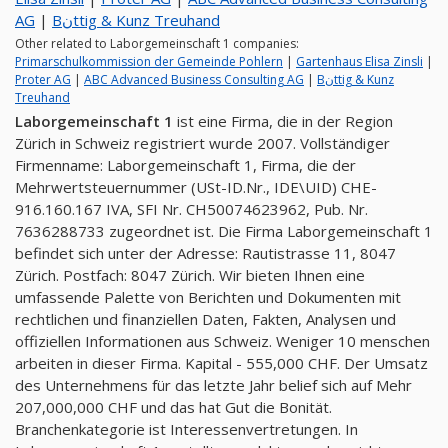
AG
|
Bنttig & Kunz Treuhand
Other related to Laborgemeinschaft 1 companies:
Primarschulkommission der Gemeinde Pohlern
|
Gartenhaus Elisa Zinsli
|
Proter AG
|
ABC Advanced Business Consulting AG
|
Bنttig & Kunz
Treuhand
Laborgemeinschaft 1
ist eine Firma, die in der Region
Zürich in Schweiz registriert wurde 2007. Vollständiger
Firmenname: Laborgemeinschaft 1, Firma, die der
Mehrwertsteuernummer (USt-ID.Nr., IDE\UID) CHE-
916.160.167 IVA, SFI Nr. CH50074623962, Pub. Nr.
7636288733 zugeordnet ist. Die Firma Laborgemeinschaft 1
befindet sich unter der Adresse: Rautistrasse 11, 8047
Zürich. Postfach: 8047 Zürich. Wir bieten Ihnen eine
umfassende Palette von Berichten und Dokumenten mit
rechtlichen und finanziellen Daten, Fakten, Analysen und
offiziellen Informationen aus Schweiz. Weniger 10 menschen
arbeiten in dieser Firma. Kapital - 555,000 CHF. Der Umsatz
des Unternehmens für das letzte Jahr belief sich auf Mehr
207,000,000 CHF und das hat Gut die Bonität.
Branchenkategorie ist Interessenvertretungen. In