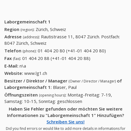
Laborgemeinschaft 1
Region
:
Zürich, Schweiz
(region)
Adresse
:
Rautistrasse 11, 8047 Zürich. Postfach:
(address)
8047 Zürich, Schweiz
Telefon
:
01 404 20 80 (+41-01 404 20 80)
01 404 20
(phone)
80 (+41-01
Fax
:
01 404 20 88 (+41-01 404 20 88)
01 404 20 88 (+41-
(fax)
404 20 80)
01 404 20 88)
E-Mail:
n\a
Website:
www.lg1.ch
Besitzer / Direktor / Manager
of
(Owner / Director / Manager)
Laborgemeinschaft 1
:
Blaser, Paul
Öffnungszeiten
:
Montag-Freitag: 7-19,
(opening hours)
Samstag: 10-15, Sonntag: geschlossen
Haben Sie Fehler gefunden oder möchten Sie weitere
Informationen zu "Laborgemeinschaft 1" Hinzufügen?
Schreiben Sie uns!
Did you find errors or would like to add more details in informations for