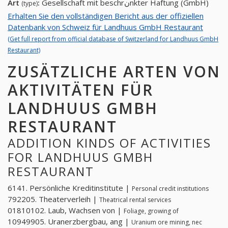
Art
:
Gesellschaft mit beschrنnkter Haftung (GmbH)
(type)
Erhalten Sie den vollständigen Bericht aus der offiziellen
Datenbank von Schweiz für Landhuus GmbH Restaurant
(Get full report from official database of Switzerland for Landhuus GmbH
Restaurant)
ZUSÄTZLICHE ARTEN VON
AKTIVITÄTEN FÜR
LANDHUUS GMBH
RESTAURANT
ADDITION KINDS OF ACTIVITIES
FOR LANDHUUS GMBH
RESTAURANT
6141. Persönliche Kreditinstitute |
Personal credit institutions
792205. Theaterverleih |
Theatrical rental services
01810102. Laub, Wachsen von |
Foliage, growing of
10949905. Uranerzbergbau, ang |
Uranium ore mining, nec