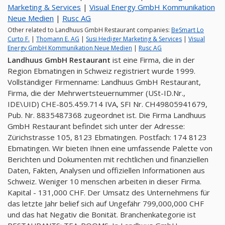
Marketing & Services
|
Visual Energy GmbH Kommunikation
Neue Medien
|
Rusc AG
Other related to Landhuus GmbH Restaurant companies:
BeSmart Lo
Curto F.
|
Thomann E. AG
|
Susi Hediger Marketing & Services
|
Visual
Energy GmbH Kommunikation Neue Medien
|
Rusc AG
Landhuus GmbH Restaurant
ist eine Firma, die in der
Region Ebmatingen in Schweiz registriert wurde 1999.
Vollständiger Firmenname: Landhuus GmbH Restaurant,
Firma, die der Mehrwertsteuernummer (USt-ID.Nr.,
IDE\UID) CHE-805.459.714 IVA, SFI Nr. CH49805941679,
Pub. Nr. 8835487368 zugeordnet ist. Die Firma Landhuus
GmbH Restaurant befindet sich unter der Adresse:
Zürichstrasse 105, 8123 Ebmatingen. Postfach: 174 8123
Ebmatingen. Wir bieten Ihnen eine umfassende Palette von
Berichten und Dokumenten mit rechtlichen und finanziellen
Daten, Fakten, Analysen und offiziellen Informationen aus
Schweiz. Weniger 10 menschen arbeiten in dieser Firma.
Kapital - 131,000 CHF. Der Umsatz des Unternehmens für
das letzte Jahr belief sich auf Ungefähr 799,000,000 CHF
und das hat Negativ die Bonität. Branchenkategorie ist