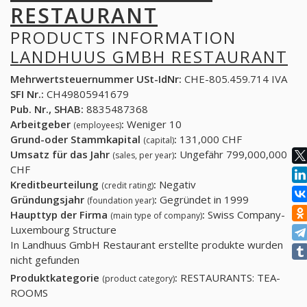
RESTAURANT
PRODUCTS INFORMATION
LANDHUUS GMBH RESTAURANT
Mehrwertsteuernummer USt-IdNr:
CHE-805.459.714 IVA
SFI Nr.:
CH49805941679
Pub. Nr., SHAB:
8835487368
Arbeitgeber
:
Weniger 10
(employees)
Grund-oder Stammkapital
:
131,000 CHF
(capital)
Umsatz für das Jahr
:
Ungefähr 799,000,000
(sales, per year)
CHF
Kreditbeurteilung
:
Negativ
(credit rating)
Gründungsjahr
:
Gegründet in 1999
(foundation year)
Haupttyp der Firma
:
Swiss Company-
(main type of company)
Luxembourg Structure
In Landhuus GmbH Restaurant erstellte produkte wurden
nicht gefunden
Produktkategorie
:
RESTAURANTS: TEA-
(product category)
ROOMS