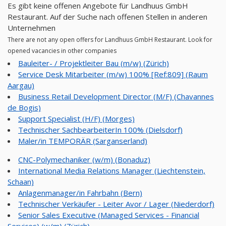
Es gibt keine offenen Angebote für Landhuus GmbH
Restaurant. Auf der Suche nach offenen Stellen in anderen
Unternehmen
There are not any open offers for Landhuus GmbH Restaurant. Look for
opened vacancies in other companies
Bauleiter- / Projektleiter Bau (m/w) (Zürich)
Service Desk Mitarbeiter (m/w) 100% [Ref:809] (Raum
Aargau)
Business Retail Development Director (M/F) (Chavannes
de Bogis)
Support Specialist (H/F) (Morges)
Technischer SachbearbeiterIn 100% (Dielsdorf)
Maler/in TEMPORÄR (Sarganserland)
CNC-Polymechaniker (w/m) (Bonaduz)
International Media Relations Manager (Liechtenstein,
Schaan)
Anlagenmanager/in Fahrbahn (Bern)
Technischer Verkäufer - Leiter Avor / Lager (Niederdorf)
Senior Sales Executive (Managed Services - Financial
Services) (w/m) (Zürich)