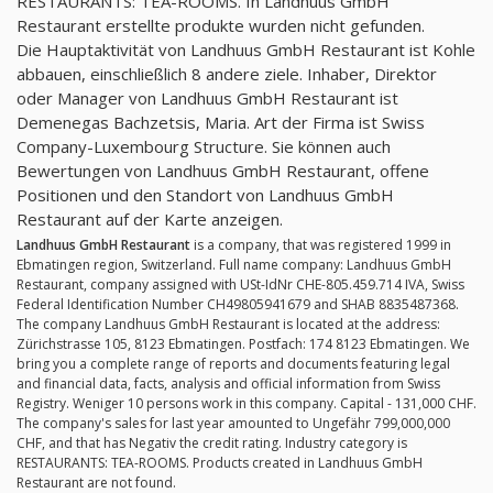
RESTAURANTS: TEA-ROOMS. In Landhuus GmbH
Restaurant erstellte produkte wurden nicht gefunden.
Die Hauptaktivität von Landhuus GmbH Restaurant ist Kohle
abbauen, einschließlich 8 andere ziele. Inhaber, Direktor
oder Manager von Landhuus GmbH Restaurant ist
Demenegas Bachzetsis, Maria. Art der Firma ist Swiss
Company-Luxembourg Structure. Sie können auch
Bewertungen von Landhuus GmbH Restaurant, offene
Positionen und den Standort von Landhuus GmbH
Restaurant auf der Karte anzeigen.
Landhuus GmbH Restaurant
is a company, that was registered 1999 in
Ebmatingen region, Switzerland. Full name company: Landhuus GmbH
Restaurant, company assigned with USt-IdNr CHE-805.459.714 IVA, Swiss
Federal Identification Number CH49805941679 and SHAB 8835487368.
The company Landhuus GmbH Restaurant is located at the address:
Zürichstrasse 105, 8123 Ebmatingen. Postfach: 174 8123 Ebmatingen. We
bring you a complete range of reports and documents featuring legal
and financial data, facts, analysis and official information from Swiss
Registry. Weniger 10 persons work in this company. Capital - 131,000 CHF.
The company's sales for last year amounted to Ungefähr 799,000,000
CHF, and that has Negativ the credit rating. Industry category is
RESTAURANTS: TEA-ROOMS. Products created in Landhuus GmbH
Restaurant are not found.