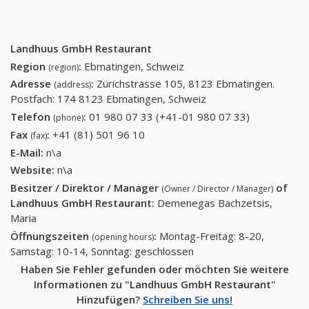
Landhuus GmbH Restaurant
Region
:
Ebmatingen, Schweiz
(region)
Adresse
:
Zürichstrasse 105, 8123 Ebmatingen.
(address)
Postfach: 174 8123 Ebmatingen, Schweiz
Telefon
:
01 980 07 33 (+41-01 980 07 33)
01 980 07
(phone)
33 (+41-01
Fax
:
+41 (81) 501 96 10
+41 (81) 501 96 10
(fax)
980 07 33)
E-Mail:
n\a
Website:
n\a
Besitzer / Direktor / Manager
of
(Owner / Director / Manager)
Landhuus GmbH Restaurant
:
Demenegas Bachzetsis,
Maria
Öffnungszeiten
:
Montag-Freitag: 8-20,
(opening hours)
Samstag: 10-14, Sonntag: geschlossen
Haben Sie Fehler gefunden oder möchten Sie weitere
Informationen zu "Landhuus GmbH Restaurant"
Hinzufügen?
Schreiben Sie uns!