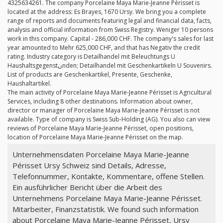
4325634261. The company Porcelaine Maya Marie-Jeanne Périsset is
located at the address: Es Brayes, 1670 Ursy. We bring you a complete
range of reports and documents featuring legal and financial data, facts,
analysis and official information from Swiss Registry. Weniger 10 persons
work in this company. Capital - 286,000 CHF. The company's sales for last
year amounted to Mehr 625,000 CHF, and that has Negativ the credit
rating. Industry category is Detailhandel mit Beleuchtungs U
Haushaltsgegenstنnden; Detailhandel mit Geschenkartikeln U Souvenirs.
List of products are Geschenkartikel, Presente, Geschenke,
Haushaltartikel.
The main activity of Porcelaine Maya Marie-Jeanne Périsset is Agricultural
Services, including 8 other destinations. Information about owner,
director or manager of Porcelaine Maya Marie-Jeanne Périsset is not
available. Type of company is Swiss Sub-Holding (AG). You also can view
reviews of Porcelaine Maya Marie-Jeanne Périsset, open positions,
location of Porcelaine Maya Marie-Jeanne Périsset on the map.
Unternehmensdaten Porcelaine Maya Marie-Jeanne
Périsset Ursy Schweiz sind Details, Adresse,
Telefonnummer, Kontakte, Kommentare, offene Stellen.
Ein ausführlicher Bericht über die Arbeit des
Unternehmens Porcelaine Maya Marie-Jeanne Périsset.
Mitarbeiter, Finanzstatistik. We found such information
about Porcelaine Maya Marie-Jeanne Périsset, Ursy