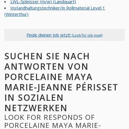
LWL-Spleisser (m/w) (Landquart)
Instandhaltungstechniker/in Rollmaterial Level 1
(Winterthur)
Finde deinen Job jetzt!
(Look for job now!)
SUCHEN SIE NACH
ANTWORTEN VON
PORCELAINE MAYA
MARIE-JEANNE PÉRISSET
IN SOZIALEN
NETZWERKEN
LOOK FOR RESPONDS OF
PORCELAINE MAYA MARIE-