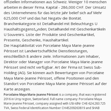
offiziellen Informationen aus Schweiz. Weniger 10 menschen
arbeiten in dieser Firma. Kapital - 286,000 CHF. Der Umsatz
des Unternehmens für das letzte Jahr belief sich auf Mehr
625,000 CHF und das hat Negativ die Bonität.
Branchenkategorie ist Detailhandel mit Beleuchtungs U
Haushaltsgegenstنnden; Detailhandel mit Geschenkartikeln
U Souvenirs. Liste der Produkte sind Geschenkartikel,
Presente, Geschenke, Haushaltartikel.
Die Hauptaktivität von Porcelaine Maya Marie-Jeanne
Périsset ist Landwirtschaftliche Dienstleistungen,
einschließlich 8 andere ziele. Informationen zum Inhaber,
Direktor oder Manager von Porcelaine Maya Marie-Jeanne
Périsset sind nicht verfügbar. Art der Firma ist Swiss Sub-
Holding (AG). Sie können auch Bewertungen von Porcelaine
Maya Marie-Jeanne Périsset, offene Positionen und den
Standort von Porcelaine Maya Marie-Jeanne Périsset auf der
Karte anzeigen.
Porcelaine Maya Marie-Jeanne Périsset
is a company, that was registered
2016 in Ursy region, Switzerland. Full name company: Porcelaine Maya
Marie-Jeanne Périsset, company assigned with USt-IdNr CHE-624.283.725
TVA, Swiss Federal Identification Number CH45209263819 and SHAB