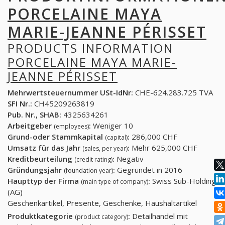
PORCELAINE MAYA
MARIE-JEANNE PÉRISSET
PRODUCTS INFORMATION
PORCELAINE MAYA MARIE-
JEANNE PÉRISSET
Mehrwertsteuernummer USt-IdNr:
CHE-624.283.725 TVA
SFI Nr.:
CH45209263819
Pub. Nr., SHAB:
4325634261
Arbeitgeber
:
Weniger 10
(employees)
Grund-oder Stammkapital
:
286,000 CHF
(capital)
Umsatz für das Jahr
:
Mehr 625,000 CHF
(sales, per year)
Kreditbeurteilung
:
Negativ
(credit rating)
Gründungsjahr
:
Gegründet in 2016
(foundation year)
Haupttyp der Firma
:
Swiss Sub-Holding
(main type of company)
(AG)
Geschenkartikel, Presente, Geschenke, Haushaltartikel
Produktkategorie
:
Detailhandel mit
(product category)