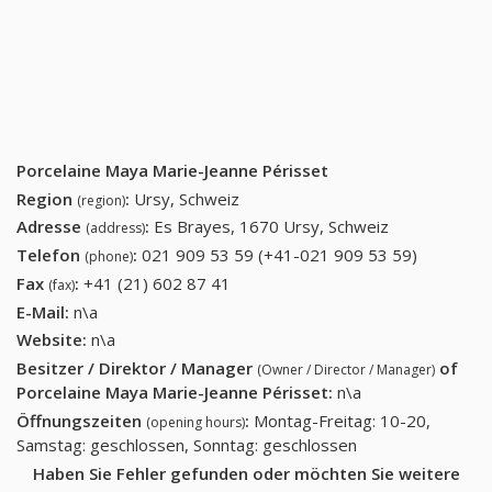
Porcelaine Maya Marie-Jeanne Périsset
Region
:
Ursy, Schweiz
(region)
Adresse
:
Es Brayes, 1670 Ursy, Schweiz
(address)
Telefon
:
021 909 53 59 (+41-021 909 53 59)
021 909
(phone)
53 59
Fax
:
+41 (21) 602 87 41
+41 (21) 602 87 41
(fax)
(+41-021
E-Mail:
n\a
909 53
Website:
n\a
59)
Besitzer / Direktor / Manager
of
(Owner / Director / Manager)
Porcelaine Maya Marie-Jeanne Périsset
:
n\a
Öffnungszeiten
:
Montag-Freitag: 10-20,
(opening hours)
Samstag: geschlossen, Sonntag: geschlossen
Haben Sie Fehler gefunden oder möchten Sie weitere