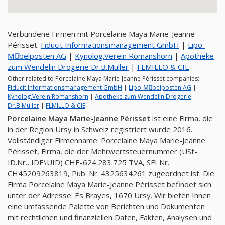
Verbundene Firmen mit Porcelaine Maya Marie-Jeanne
Périsset:
Fiducit Informationsmanagement GmbH
|
Lipo-
Mِbelposten AG
|
Kynolog.Verein Romanshorn
|
Apotheke
zum Wendelin Drogerie Dr.B.Müller
|
FLMILLO & CIE
Other related to Porcelaine Maya Marie-Jeanne Périsset companies:
Fiducit Informationsmanagement GmbH
|
Lipo-Mِbelposten AG
|
Kynolog.Verein Romanshorn
|
Apotheke zum Wendelin Drogerie
Dr.B.Müller
|
FLMILLO & CIE
Porcelaine Maya Marie-Jeanne Périsset
ist eine Firma, die
in der Region Ursy in Schweiz registriert wurde 2016.
Vollständiger Firmenname: Porcelaine Maya Marie-Jeanne
Périsset, Firma, die der Mehrwertsteuernummer (USt-
ID.Nr., IDE\UID) CHE-624.283.725 TVA, SFI Nr.
CH45209263819, Pub. Nr. 4325634261 zugeordnet ist. Die
Firma Porcelaine Maya Marie-Jeanne Périsset befindet sich
unter der Adresse: Es Brayes, 1670 Ursy. Wir bieten Ihnen
eine umfassende Palette von Berichten und Dokumenten
mit rechtlichen und finanziellen Daten, Fakten, Analysen und