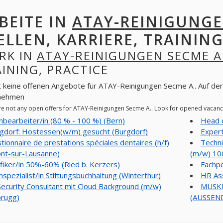
BEITE IN
ATAY-REINIGUNGE
ELLEN, KARRIERE, TRAINING
RK IN
ATAY-REINIGUNGEN SECME A
INING, PRACTICE
t keine offenen Angebote für ATAY-Reinigungen Secme A.. Auf der
nehmen
re not any open offers for ATAY-Reinigungen Secme A.. Look for opened vacanc
hbearbeiter/in (80 % - 100 %) (Bern)
Head o
gdorf: Hostessen(w/m) gesucht (Burgdorf)
Expert
tionnaire de prestations spéciales dentaires (h/f)
Techni
nt-sur-Lausanne)
(m/w) 10
fiker/in 50%-60% (Ried b. Kerzers)
Fachpe
hspezialist/in Stiftungsbuchhaltung (Winterthur)
HR Ass
Security Consultant mit Cloud Background (m/w)
MUSK
brugg)
(AUSSEND