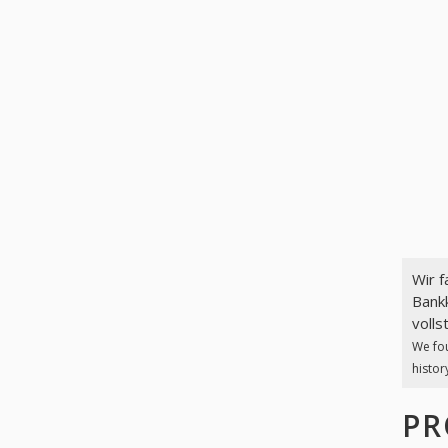
Wir 
Bank
volls
We fo
histor
PR