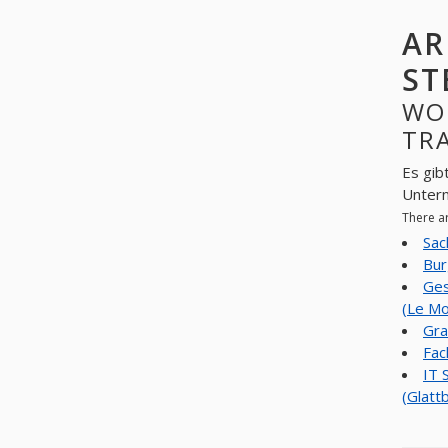
AR
ST
WO
TRA
Es gib
Unter
There a
Sac
Bur
Ges
(Le Mo
Gra
Fac
IT 
(Glatt