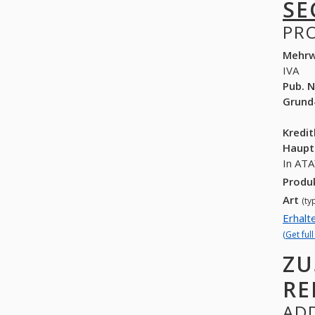
SE
PR
Mehrw
IVA
Pub. N
Grund
Kredi
Haupt
In ATA
Produ
Art
(ty
Erhalt
(Get ful
ZU
RE
ADD