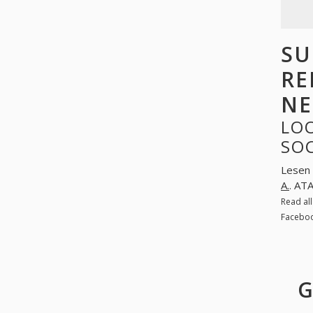
SU
RE
NE
LOO
SO
Lesen 
A.
. AT
Read al
Faceboo
G