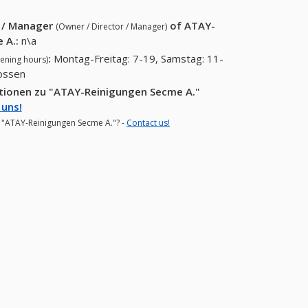
r / Manager
of
ATAY-
(Owner / Director / Manager)
 A.
:
n\a
:
Montag-Freitag: 7-19, Samstag: 11-
ening hours)
lossen
ationen zu "ATAY-Reinigungen Secme A."
 uns!
or "ATAY-Reinigungen Secme A."? -
Contact us!