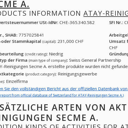
CME A.
ODUCTS INFORMATION
ATAY-REINI
ertsteuernummer USt-IdNr:
CHE-365.340.582
SFI Nr.:
C
r., SHAB:
7757025841
Arbeitg
-oder Stammkapital
:
231,000 CHF
Umsatz f
(capital)
CHF
tbeurteilung
:
Niedrig
Gründun
(credit rating)
typ der Firma
:
Swiss General Partnership
(main type of company)
Y-Reinigungen Secme A. erstellte produkte wurden nicht gefunde
ktkategorie
:
Reinigungsgewerbe
(product category)
:
Einzelfirma
pe)
en Sie den vollständigen Bericht aus der offiziellen Datenbank v
l report from official database of Switzerland for ATAY-Reinigungen Secme A.)
SÄTZLICHE ARTEN VON AKT
INIGUNGEN SECME A.
ITION KINDS OF ACTIVITIES FOR 