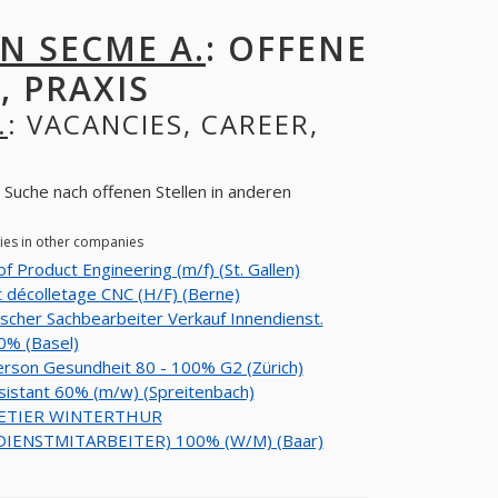
N SECME A.
: OFFENE
, PRAXIS
.
: VACANCIES, CAREER,
 Suche nach offenen Stellen in anderen
ies in other companies
f Product Engineering (m/f) (St. Gallen)
 décolletage CNC (H/F) (Berne)
scher Sachbearbeiter Verkauf Innendienst.
0% (Basel)
rson Gesundheit 80 - 100% G2 (Zürich)
istant 60% (m/w) (Spreitenbach)
ETIER WINTERTHUR
IENSTMITARBEITER) 100% (W/M) (Baar)