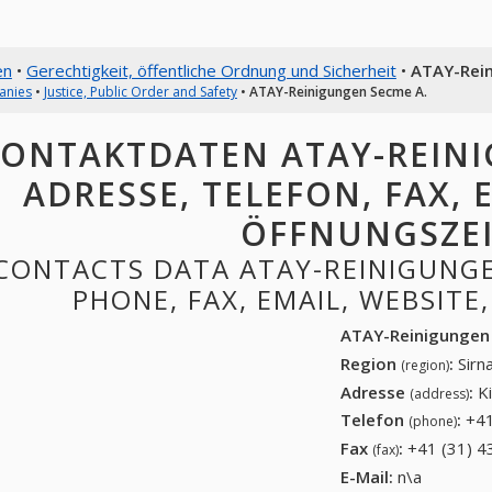
en
•
Gerechtigkeit, öffentliche Ordnung und Sicherheit
•
ATAY-Rei
anies
•
Justice, Public Order and Safety
•
ATAY-Reinigungen Secme A.
ONTAKTDATEN ATAY-REINI
ADRESSE, TELEFON, FAX, E
ÖFFNUNGSZE
CONTACTS DATA ATAY-REINIGUNGE
PHONE, FAX, EMAIL, WEBSITE
ATAY-Reinigungen
Region
:
Sirn
(region)
Adresse
:
K
(address)
Telefon
:
+41
(phone)
Fax
:
+41 (31) 4
(fax)
E-Mail:
n\a