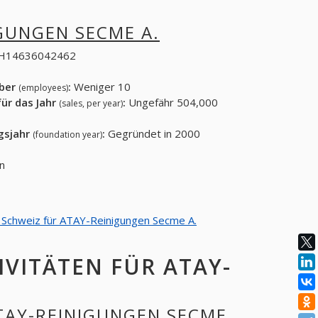
GUNGEN SECME A.
H14636042462
eber
:
Weniger 10
(employees)
ür das Jahr
:
Ungefähr 504,000
(sales, per year)
gsjahr
:
Gegründet in 2000
(foundation year)
n
on Schweiz für ATAY-Reinigungen Secme A.
IVITÄTEN FÜR ATAY-
ATAY-REINIGUNGEN SECME