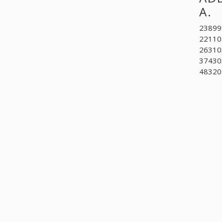
A.
238999
22110
26310
374303
48320