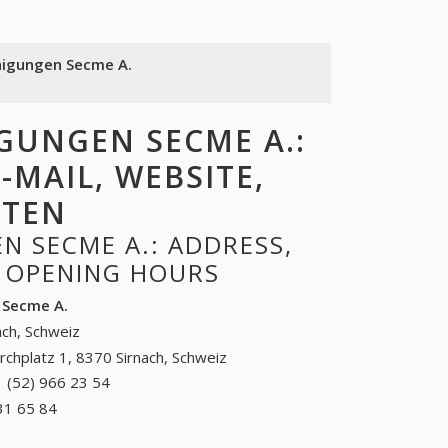
nigungen Secme A.
GUNGEN SECME A.:
-MAIL, WEBSITE,
ITEN
N SECME A.: ADDRESS,
, OPENING HOURS
 Secme A.
ach, Schweiz
irchplatz 1, 8370 Sirnach, Schweiz
 (52) 966 23 54
+41 (52) 966 23 54
31 65 84
+41 (31) 431 65 84