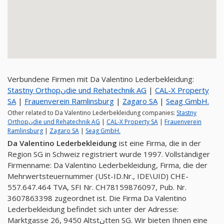
Verbundene Firmen mit Da Valentino Lederbekleidung:
Stastny Orthopنdie und Rehatechnik AG
|
CAL-X Property
SA
|
Frauenverein Ramlinsburg
|
Zagaro SA
|
Seag GmbH.
Other related to Da Valentino Lederbekleidung companies:
Stastny
Orthopنdie und Rehatechnik AG
|
CAL-X Property SA
|
Frauenverein
Ramlinsburg
|
Zagaro SA
|
Seag GmbH.
Da Valentino Lederbekleidung
ist eine Firma, die in der
Region SG in Schweiz registriert wurde 1997. Vollständiger
Firmenname: Da Valentino Lederbekleidung, Firma, die der
Mehrwertsteuernummer (USt-ID.Nr., IDE\UID) CHE-
557.647.464 TVA, SFI Nr. CH78159876097, Pub. Nr.
3607863398 zugeordnet ist. Die Firma Da Valentino
Lederbekleidung befindet sich unter der Adresse:
Marktgasse 26, 9450 Altstنtten SG. Wir bieten Ihnen eine