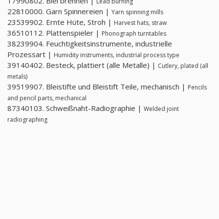
17990802. Blei brennen |
Lead burning
22810000. Garn Spinnereien |
Yarn spinning mills
23539902. Ernte Hüte, Stroh |
Harvest hats, straw
36510112. Plattenspieler |
Phonograph turntables
38239904. Feuchtigkeitsinstrumente, industrielle
Prozessart |
Humidity instruments, industrial process type
39140402. Besteck, plattiert (alle Metalle) |
Cutlery, plated (all
metals)
39519907. Bleistifte und Bleistift Teile, mechanisch |
Pencils
and pencil parts, mechanical
87340103. Schweißnaht-Radiographie |
Welded joint
radiographing