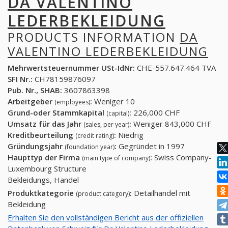
DA VALENTINO
LEDERBEKLEIDUNG
PRODUCTS INFORMATION
DA
VALENTINO LEDERBEKLEIDUNG
Mehrwertsteuernummer USt-IdNr:
CHE-557.647.464 TVA
SFI Nr.:
CH78159876097
Pub. Nr., SHAB:
3607863398
Arbeitgeber
:
Weniger 10
(employees)
Grund-oder Stammkapital
:
226,000 CHF
(capital)
Umsatz für das Jahr
:
Weniger 843,000 CHF
(sales, per year)
Kreditbeurteilung
:
Niedrig
(credit rating)
Gründungsjahr
:
Gegründet in 1997
(foundation year)
Haupttyp der Firma
:
Swiss Company-
(main type of company)
Luxembourg Structure
Bekleidungs, Handel
Produktkategorie
:
Detailhandel mit
(product category)
Bekleidung
Erhalten Sie den vollständigen Bericht aus der offiziellen