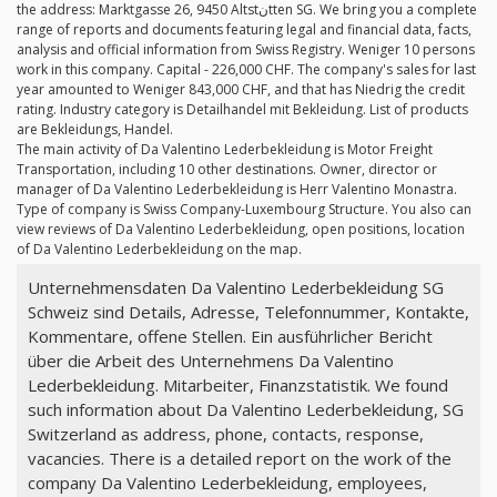
the address: Marktgasse 26, 9450 Altstنtten SG. We bring you a complete
range of reports and documents featuring legal and financial data, facts,
analysis and official information from Swiss Registry. Weniger 10 persons
work in this company. Capital - 226,000 CHF. The company's sales for last
year amounted to Weniger 843,000 CHF, and that has Niedrig the credit
rating. Industry category is Detailhandel mit Bekleidung. List of products
are Bekleidungs, Handel.
The main activity of Da Valentino Lederbekleidung is Motor Freight
Transportation, including 10 other destinations. Owner, director or
manager of Da Valentino Lederbekleidung is Herr Valentino Monastra.
Type of company is Swiss Company-Luxembourg Structure. You also can
view reviews of Da Valentino Lederbekleidung, open positions, location
of Da Valentino Lederbekleidung on the map.
Unternehmensdaten Da Valentino Lederbekleidung SG
Schweiz sind Details, Adresse, Telefonnummer, Kontakte,
Kommentare, offene Stellen. Ein ausführlicher Bericht
über die Arbeit des Unternehmens Da Valentino
Lederbekleidung. Mitarbeiter, Finanzstatistik. We found
such information about Da Valentino Lederbekleidung, SG
Switzerland as address, phone, contacts, response,
vacancies. There is a detailed report on the work of the
company Da Valentino Lederbekleidung, employees,