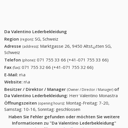
Da Valentino Lederbekleidung
Region
:
SG, Schweiz
(region)
Adresse
:
Marktgasse 26, 9450 Altstنtten SG,
(address)
Schweiz
Telefon
:
071 755 33 66 (+41-071 755 33 66)
071 755
(phone)
33 66
Fax
:
071 755 32 66 (+41-071 755 32 66)
071 755 32 66
(fax)
(+41-071
(+41-071 755 32
E-Mail:
n\a
755 33
66)
Website:
n\a
66)
Besitzer / Direktor / Manager
of
(Owner / Director / Manager)
Da Valentino Lederbekleidung
:
Herr Valentino Monastra
Öffnungszeiten
:
Montag-Freitag: 7-20,
(opening hours)
Samstag: 10-16, Sonntag: geschlossen
Haben Sie Fehler gefunden oder möchten Sie weitere
Informationen zu "Da Valentino Lederbekleidung"