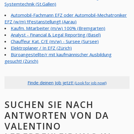
Systemtechnik (St.Gallen)
Automobil-Fachmann EFZ oder Automobil-Mechatroniker
EFZ (w/m) !!Festanstellung!! (Aarau)
Kaufm. Mitarbeiter (m/w) 100% (Bremgarten)
Analyst - Financial & Legal Reporting (Basel)
Chauffeur Kat. C/E (m/w) - Sursee (Sursee)
Elektroplaner / In EFZ (Zürich)
Büroangestellte/r mit kaufmännischer Ausbildung
gesucht! (Zürich)
Finde deinen Job jetzt!
(Look for job now!)
SUCHEN SIE NACH
ANTWORTEN VON DA
VALENTINO