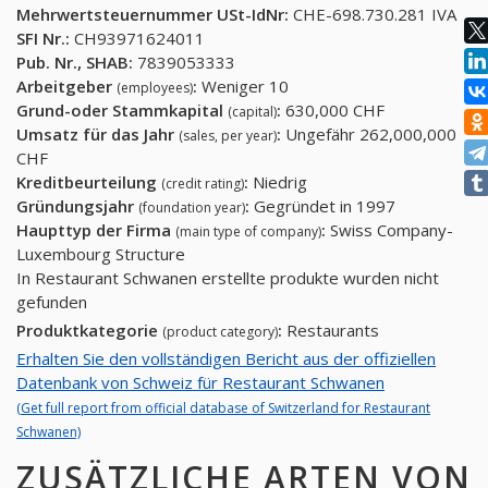
Mehrwertsteuernummer USt-IdNr:
CHE-698.730.281 IVA
SFI Nr.:
CH93971624011
Pub. Nr., SHAB:
7839053333
Arbeitgeber
:
Weniger 10
(employees)
Grund-oder Stammkapital
:
630,000 CHF
(capital)
Umsatz für das Jahr
:
Ungefähr 262,000,000
(sales, per year)
CHF
Kreditbeurteilung
:
Niedrig
(credit rating)
Gründungsjahr
:
Gegründet in 1997
(foundation year)
Haupttyp der Firma
:
Swiss Company-
(main type of company)
Luxembourg Structure
In Restaurant Schwanen erstellte produkte wurden nicht
gefunden
Produktkategorie
:
Restaurants
(product category)
Erhalten Sie den vollständigen Bericht aus der offiziellen
Datenbank von Schweiz für Restaurant Schwanen
(Get full report from official database of Switzerland for Restaurant
Schwanen)
ZUSÄTZLICHE ARTEN VON