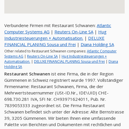
Verbundene Firmen mit Restaurant Schwanen:
Atlantic
Computer Systems AG
|
Reuters On-Line SA
|
Hug
Industriesteuerungen + Automatisation.
|
DELUXE
FINANCIAL PLANING Sousa und Frei
|
Diana Holding SA
Other related to Restaurant Schwanen companies:
Atlantic Computer
Systems AG
|
Reuters On-Line SA
|
Hug Industriesteuerungen +
Automatisation.
|
DELUXE FINANCIAL PLANING Sousa und Frei
|
Diana
Holding SA
Restaurant Schwanen
ist eine Firma, die in der Region
Gümmenen in Schweiz registriert wurde 1997. Vollständiger
Firmenname: Restaurant Schwanen, Firma, die der
Mehrwertsteuernummer (USt-ID.Nr., IDE\UID) CHE-
698.730.281 IVA, SFI Nr. CH93971624011, Pub. Nr.
7839053333 zugeordnet ist. Die Firma Restaurant
Schwanen befindet sich unter der Adresse: Alte Bernstrasse
39, 3205 Gümmenen. Wir bieten Ihnen eine umfassende
Palette von Berichten und Dokumenten mit rechtlichen und