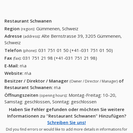
Restaurant Schwanen
Region
:
Gümmenen, Schweiz
(region)
Adresse
:
Alte Bernstrasse 39, 3205 Gümmenen,
(address)
Schweiz
Telefon
:
031 751 01 50 (+41-031 751 01 50)
031 751
(phone)
01 50
Fax
:
031 751 21 98 (+41-031 751 21 98)
031 751 21 98
(fax)
(+41-031
(+41-031 751 21
E-Mail:
n\a
751 01
98)
Website:
n\a
50)
Besitzer / Direktor / Manager
of
(Owner / Director / Manager)
Restaurant Schwanen
:
n\a
Öffnungszeiten
:
Montag-Freitag: 10-20,
(opening hours)
Samstag: geschlossen, Sonntag: geschlossen
Haben Sie Fehler gefunden oder möchten Sie weitere
Informationen zu "Restaurant Schwanen" Hinzufügen?
Schreiben Sie uns!
Did you find errors or would like to add more details in informations for