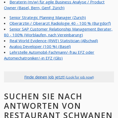
Beraterin (m/w) für agile Business Analyse / Product
Owner (Basel, Bern, Genf, Zürich)
Senior Strategic Planning Manager (Zurich)
Oberärztin / Oberarzt Radiologie 40 - 100 % (Burgdorf)
Senior SAP Customer Relationship Management Berater,
80 - 100% (Worblaufen, nach Vereinbarung)
Real World Evidence (RWE) Statistician (Allschwil)
Avaloq Developer (100 %) (Basel)
Lehrstelle Automobil-Fachmann/-frau EFZ oder
Automechatroniker/-in EFZ (Glis)
Finde deinen Job jetzt!
(Look for job now!)
SUCHEN SIE NACH
ANTWORTEN VON
RESTAURANT SCHWANEN