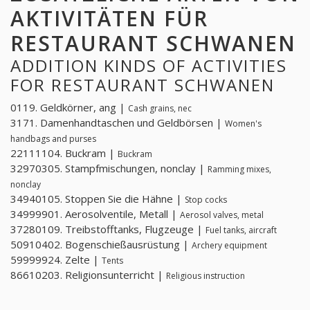
AKTIVITÄTEN FÜR
RESTAURANT SCHWANEN
ADDITION KINDS OF ACTIVITIES
FOR RESTAURANT SCHWANEN
0119. Geldkörner, ang |
Cash grains, nec
3171. Damenhandtaschen und Geldbörsen |
Women's
handbags and purses
22111104. Buckram |
Buckram
32970305. Stampfmischungen, nonclay |
Ramming mixes,
nonclay
34940105. Stoppen Sie die Hähne |
Stop cocks
34999901. Aerosolventile, Metall |
Aerosol valves, metal
37280109. Treibstofftanks, Flugzeuge |
Fuel tanks, aircraft
50910402. Bogenschießausrüstung |
Archery equipment
59999924. Zelte |
Tents
86610203. Religionsunterricht |
Religious instruction