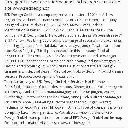
anzeigen. Für weitere Informationen schreiben Sie uns eine
site www.reddesign.ch
RED Design GmbH
is a company, that was registered 2014 in Adliswil
region, Switzerland. Full name company: RED Design GmbH, company
assigned with USt-IdNr CHE-975.946.599 MWST, Swiss Federal
Identification Number CH75504754753 and SHAB 8018619683. The
company RED Design GmbH is located at the address: Webereistrasse 71
8134 Adliswil. We bring you a complete range of reports and documents
featuring legal and financial data, facts, analysis and official information
from Swiss Registry. 3 to 5 persons work in this company. Capital -
278,000 CHF. The company's sales for last year amounted to Weniger
871,000 CHF, and that has Normal the credit rating. Industry category is
Design And Modelling Of 3-D Structures. List of products are Design-
Engineering; Industrial design; Medical technology design; Product design
services; Product development; Visualisation.
The main activity of RED Design GmbH is Services, Not Elsewhere
Classified, including 10 other destinations. Owner, director or manager of
RED Design GmbH is Chairman/Managing Director Mr Jungen, Walter;
Purchasing Director/Manager Mr Oskam, Anne J.; Sales Director/Manager
Mr Oskam, Anne J.; Marketing Director/Manager Mr Jungen, Walter;
Technical Director/Manager Mr Oskam, Anne J.. Type of company is Swiss
Company-Luxembourg Structure. You also can view reviews of RED
Design GmbH, open positions, location of RED Design GmbH on the map.
For more information visit our site www.reddesign.ch