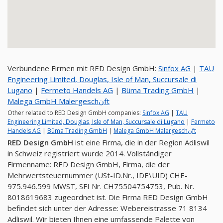
Verbundene Firmen mit RED Design GmbH:
Sinfox AG
|
TAU
Engineering Limited, Douglas, Isle of Man, Succursale di
Lugano
|
Fermeto Handels AG
|
Büma Trading GmbH
|
Malega GmbH Malergeschنft
Other related to RED Design GmbH companies:
Sinfox AG
|
TAU
Engineering Limited, Douglas, Isle of Man, Succursale di Lugano
|
Fermeto
Handels AG
|
Büma Trading GmbH
|
Malega GmbH Malergeschنft
RED Design GmbH
ist eine Firma, die in der Region Adliswil
in Schweiz registriert wurde 2014. Vollständiger
Firmenname: RED Design GmbH, Firma, die der
Mehrwertsteuernummer (USt-ID.Nr., IDE\UID) CHE-
975.946.599 MWST, SFI Nr. CH75504754753, Pub. Nr.
8018619683 zugeordnet ist. Die Firma RED Design GmbH
befindet sich unter der Adresse: Webereistrasse 71 8134
Adliswil. Wir bieten Ihnen eine umfassende Palette von