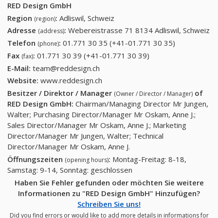
RED Design GmbH
Region
:
Adliswil, Schweiz
(region)
Adresse
:
Webereistrasse 71 8134 Adliswil, Schweiz
(address)
Telefon
:
01.771 30 35 (+41-01.771 30 35)
01.771 30
(phone)
35 (+41-
Fax
:
01.771 30 39 (+41-01.771 30 39)
01.771 30 39 (+41-
(fax)
01.771 30
01.771 30 39)
E-Mail:
team@reddesign.ch
35)
Website:
www.reddesign.ch
Besitzer / Direktor / Manager
of
(Owner / Director / Manager)
RED Design GmbH
:
Chairman/Managing Director Mr Jungen,
Walter; Purchasing Director/Manager Mr Oskam, Anne J.;
Sales Director/Manager Mr Oskam, Anne J.; Marketing
Director/Manager Mr Jungen, Walter; Technical
Director/Manager Mr Oskam, Anne J.
Öffnungszeiten
:
Montag-Freitag: 8-18,
(opening hours)
Samstag: 9-14, Sonntag: geschlossen
Haben Sie Fehler gefunden oder möchten Sie weitere
Informationen zu "RED Design GmbH" Hinzufügen?
Schreiben Sie uns!
Did you find errors or would like to add more details in informations for