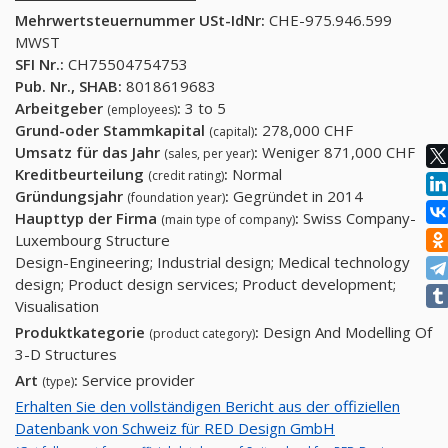
Mehrwertsteuernummer USt-IdNr:
CHE-975.946.599
MWST
SFI Nr.:
CH75504754753
Pub. Nr., SHAB:
8018619683
Arbeitgeber
:
3 to 5
(employees)
Grund-oder Stammkapital
:
278,000 CHF
(capital)
Umsatz für das Jahr
:
Weniger 871,000 CHF
(sales, per year)
Kreditbeurteilung
:
Normal
(credit rating)
Gründungsjahr
:
Gegründet in 2014
(foundation year)
Haupttyp der Firma
:
Swiss Company-
(main type of company)
Luxembourg Structure
Design-Engineering; Industrial design; Medical technology
design; Product design services; Product development;
Visualisation
Produktkategorie
:
Design And Modelling Of
(product category)
3-D Structures
Art
:
Service provider
(type)
Erhalten Sie den vollständigen Bericht aus der offiziellen
Datenbank von Schweiz für RED Design GmbH