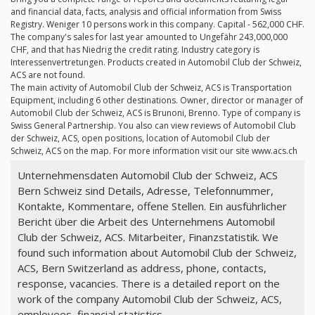
and financial data, facts, analysis and official information from Swiss
Registry. Weniger 10 persons work in this company. Capital - 562,000 CHF.
The company's sales for last year amounted to Ungefähr 243,000,000
CHF, and that has Niedrig the credit rating. Industry category is
Interessenvertretungen. Products created in Automobil Club der Schweiz,
ACS are not found.
The main activity of Automobil Club der Schweiz, ACS is Transportation
Equipment, including 6 other destinations. Owner, director or manager of
Automobil Club der Schweiz, ACS is Brunoni, Brenno. Type of company is
Swiss General Partnership. You also can view reviews of Automobil Club
der Schweiz, ACS, open positions, location of Automobil Club der
Schweiz, ACS on the map. For more information visit our site www.acs.ch
Unternehmensdaten Automobil Club der Schweiz, ACS
Bern Schweiz sind Details, Adresse, Telefonnummer,
Kontakte, Kommentare, offene Stellen. Ein ausführlicher
Bericht über die Arbeit des Unternehmens Automobil
Club der Schweiz, ACS. Mitarbeiter, Finanzstatistik. We
found such information about Automobil Club der Schweiz,
ACS, Bern Switzerland as address, phone, contacts,
response, vacancies. There is a detailed report on the
work of the company Automobil Club der Schweiz, ACS,
employees, financial statistics.