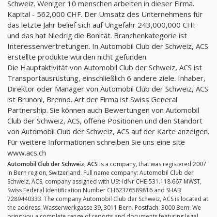
Schweiz. Weniger 10 menschen arbeiten in dieser Firma.
Kapital - 562,000 CHF. Der Umsatz des Unternehmens für
das letzte Jahr belief sich auf Ungefähr 243,000,000 CHF
und das hat Niedrig die Bonität. Branchenkategorie ist
Interessenvertretungen. In Automobil Club der Schweiz, ACS
erstellte produkte wurden nicht gefunden.
Die Hauptaktivität von Automobil Club der Schweiz, ACS ist
Transportausrüstung, einschließlich 6 andere ziele. Inhaber,
Direktor oder Manager von Automobil Club der Schweiz, ACS
ist Brunoni, Brenno. Art der Firma ist Swiss General
Partnership. Sie können auch Bewertungen von Automobil
Club der Schweiz, ACS, offene Positionen und den Standort
von Automobil Club der Schweiz, ACS auf der Karte anzeigen.
Für weitere Informationen schreiben Sie uns eine site
www.acs.ch
Automobil Club der Schweiz, ACS
is a company, that was registered 2007
in Bern region, Switzerland. Full name company: Automobil Club der
Schweiz, ACS, company assigned with USt-IdNr CHE-531.118.667 MWST,
Swiss Federal Identification Number CH62376589816 and SHAB
7289440333. The company Automobil Club der Schweiz, ACS is located at
the address: Wasserwerkgasse 39, 3011 Bern. Postfach: 3000 Bern. We
bring you a complete range of reports and documents featuring legal