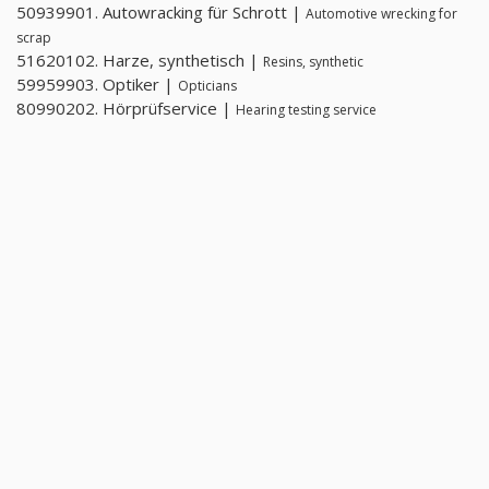
50939901. Autowracking für Schrott |
Automotive wrecking for
scrap
51620102. Harze, synthetisch |
Resins, synthetic
59959903. Optiker |
Opticians
80990202. Hörprüfservice |
Hearing testing service