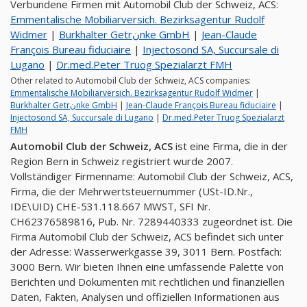
Verbundene Firmen mit Automobil Club der Schweiz, ACS:
Emmentalische Mobiliarversich. Bezirksagentur Rudolf
Widmer
|
Burkhalter Getrنnke GmbH
|
Jean-Claude
François Bureau fiduciaire
|
Injectosond SA, Succursale di
Lugano
|
Dr.med.Peter Truog Spezialarzt FMH
Other related to Automobil Club der Schweiz, ACS companies:
Emmentalische Mobiliarversich. Bezirksagentur Rudolf Widmer
|
Burkhalter Getrنnke GmbH
|
Jean-Claude François Bureau fiduciaire
|
Injectosond SA, Succursale di Lugano
|
Dr.med.Peter Truog Spezialarzt
FMH
Automobil Club der Schweiz, ACS
ist eine Firma, die in der
Region Bern in Schweiz registriert wurde 2007.
Vollständiger Firmenname: Automobil Club der Schweiz, ACS,
Firma, die der Mehrwertsteuernummer (USt-ID.Nr.,
IDE\UID) CHE-531.118.667 MWST, SFI Nr.
CH62376589816, Pub. Nr. 7289440333 zugeordnet ist. Die
Firma Automobil Club der Schweiz, ACS befindet sich unter
der Adresse: Wasserwerkgasse 39, 3011 Bern. Postfach:
3000 Bern. Wir bieten Ihnen eine umfassende Palette von
Berichten und Dokumenten mit rechtlichen und finanziellen
Daten, Fakten, Analysen und offiziellen Informationen aus