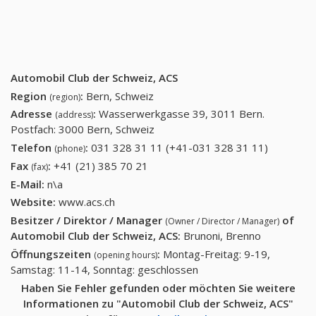
Automobil Club der Schweiz, ACS
Region
:
Bern, Schweiz
(region)
Adresse
:
Wasserwerkgasse 39, 3011 Bern.
(address)
Postfach: 3000 Bern, Schweiz
Telefon
:
031 328 31 11 (+41-031 328 31 11)
031 328
(phone)
31 11
Fax
:
+41 (21) 385 70 21
+41 (21) 385 70 21
(fax)
(+41-031
E-Mail:
n\a
328 31
Website:
www.acs.ch
11)
Besitzer / Direktor / Manager
of
(Owner / Director / Manager)
Automobil Club der Schweiz, ACS
:
Brunoni, Brenno
Öffnungszeiten
:
Montag-Freitag: 9-19,
(opening hours)
Samstag: 11-14, Sonntag: geschlossen
Haben Sie Fehler gefunden oder möchten Sie weitere
Informationen zu "Automobil Club der Schweiz, ACS"