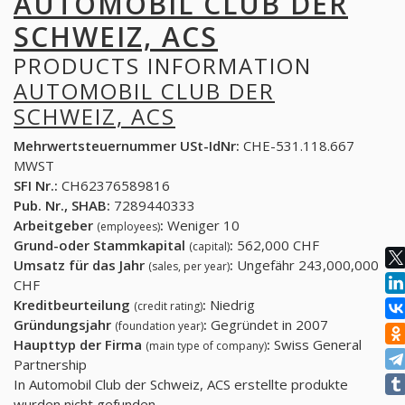
AUTOMOBIL CLUB DER
SCHWEIZ, ACS
PRODUCTS INFORMATION
AUTOMOBIL CLUB DER
SCHWEIZ, ACS
Mehrwertsteuernummer USt-IdNr:
CHE-531.118.667
MWST
SFI Nr.:
CH62376589816
Pub. Nr., SHAB:
7289440333
Arbeitgeber
:
Weniger 10
(employees)
Grund-oder Stammkapital
:
562,000 CHF
(capital)
Umsatz für das Jahr
:
Ungefähr 243,000,000
(sales, per year)
CHF
Kreditbeurteilung
:
Niedrig
(credit rating)
Gründungsjahr
:
Gegründet in 2007
(foundation year)
Haupttyp der Firma
:
Swiss General
(main type of company)
Partnership
In Automobil Club der Schweiz, ACS erstellte produkte
wurden nicht gefunden