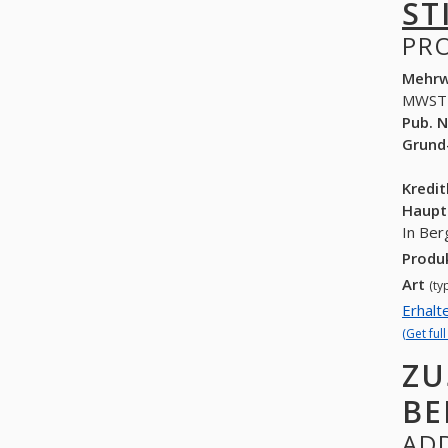
ST
PR
Mehrw
MWST
Pub. N
Grund
Kredi
Haupt
In Ber
Produ
Art
(ty
Erhalt
(Get ful
ZU
BE
ADD