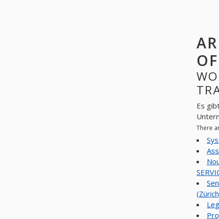
AR
OF
WO
TRA
Es gib
Unter
There a
Sys
Ass
Nou
SERVI
Sen
(Zürich
Leg
Pro