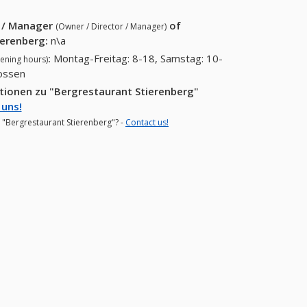
r / Manager
of
(Owner / Director / Manager)
ierenberg
:
n\a
:
Montag-Freitag: 8-18, Samstag: 10-
ening hours)
lossen
tionen zu "Bergrestaurant Stierenberg"
 uns!
r "Bergrestaurant Stierenberg"? -
Contact us!