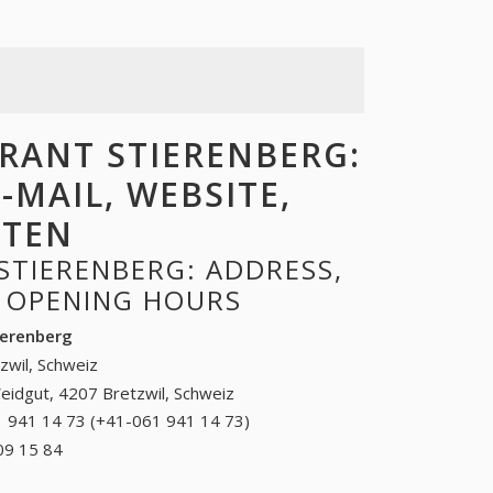
RANT STIERENBERG:
-MAIL, WEBSITE,
ITEN
TIERENBERG: ADDRESS,
, OPENING HOURS
ierenberg
zwil, Schweiz
eidgut, 4207 Bretzwil, Schweiz
 941 14 73 (+41-061 941 14 73)
061 941 14 73
(+41-061 941 14
09 15 84
+41 (21) 909 15 84
73)