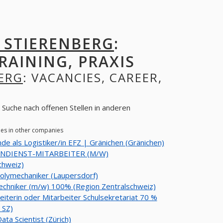
 STIERENBERG
:
RAINING, PRAXIS
ERG
: VACANCIES, CAREER,
 Suche nach offenen Stellen in anderen
ies in other companies
de als Logistiker/in EFZ | Gränichen (Gränichen)
NDIENST-MITARBEITER (M/W)
chweiz)
lymechaniker (Laupersdorf)
echniker (m/w) 100% (Region Zentralschweiz)
eiterin oder Mitarbeiter Schulsekretariat 70 %
 SZ)
ata Scientist (Zürich)