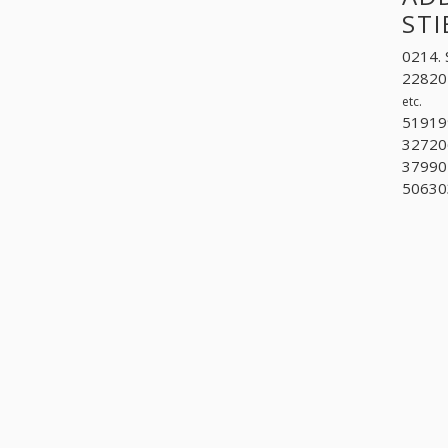
ST
0214. 
228202
etc.
519199
327206
379902
506303