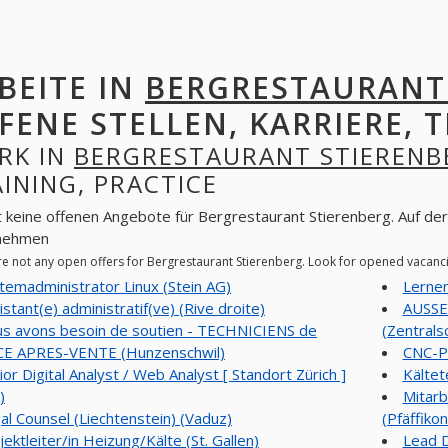
BEITE IN
BERGRESTAURANT
FENE STELLEN, KARRIERE, T
RK IN
BERGRESTAURANT STIERENB
INING, PRACTICE
t keine offenen Angebote für Bergrestaurant Stierenberg. Auf der
nehmen
re not any open offers for Bergrestaurant Stierenberg. Look for opened vacanc
temadministrator Linux (Stein AG)
Lernen
istant(e) administratif(ve) (Rive droite)
AUSSE
s avons besoin de soutien - TECHNICIENS de
(Zentrals
CE APRES-VENTE (Hunzenschwil)
CNC-Po
ior Digital Analyst / Web Analyst [ Standort Zürich ]
Kältet
)
Mitarb
al Counsel (Liechtenstein) (Vaduz)
(Pfäffikon
jektleiter/in Heizung/Kälte (St. Gallen)
Lead D