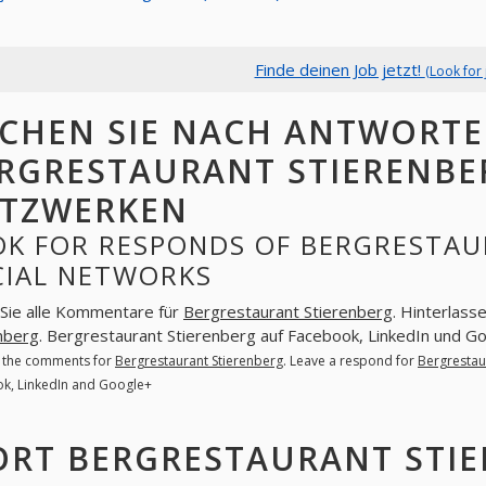
Finde deinen Job jetzt!
(Look for 
CHEN SIE NACH ANTWORT
RGRESTAURANT STIERENBER
TZWERKEN
OK FOR RESPONDS OF BERGRESTAU
CIAL NETWORKS
Sie alle Kommentare für
Bergrestaurant Stierenberg
. Hinterlass
nberg
. Bergrestaurant Stierenberg auf Facebook, LinkedIn und G
l the comments for
Bergrestaurant Stierenberg
. Leave a respond for
Bergrestau
k, LinkedIn and Google+
ORT BERGRESTAURANT STIE