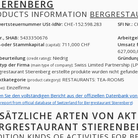
IERENBERG
ODUCTS INFORMATION
BERGRESTA
ertsteuernummer USt-IdNr:
CHE-152.598.283
SFI Nr.:
C
r., SHAB:
5433350676
Arbeitg
-oder Stammkapital
:
711,000 CHF
Umsatz f
(capital)
627,000,
tbeurteilung
:
Niedrig
Gründun
(credit rating)
typ der Firma
:
Swiss Limited Partnership (LP
(main type of company)
grestaurant Stierenberg erstellte produkte wurden nicht gefunde
ktkategorie
:
RESTAURANTS: TEA-ROOMS
(product category)
:
Einzelfirma
pe)
en Sie den vollständigen Bericht aus der offiziellen Datenbank vo
l report from official database of Switzerland for Bergrestaurant Stierenberg)
SÄTZLICHE ARTEN VON AKT
RGRESTAURANT STIERENBE
ITION KINDS OF ACTIVITIES FOR