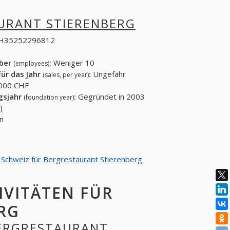
URANT STIERENBERG
H35252296812
eber
:
Weniger 10
(employees)
ür das Jahr
:
Ungefähr
(sales, per year)
000 CHF
gsjahr
:
Gegründet in 2003
(foundation year)
)
n
n Schweiz für Bergrestaurant Stierenberg
IVITÄTEN FÜR
RG
 BERGRESTAURANT