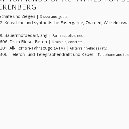
IERENBERG
Schafe und Ziegen |
Sheep and goats
. Künstliche und synthetische Fasergarne, Zwirnen, Wickeln usw
. Bauernhofbedarf, ang |
Farm supplies, nec
06. Drain Fliese, Beton |
Drain tile, concrete
01. All-Terrain-Fahrzeuge (ATV) |
All terrain vehicles (atv)
06. Telefon- und Telegraphendraht und Kabel |
Telephone and tele