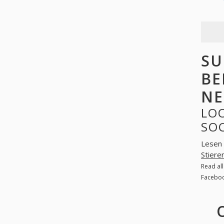
SU
BE
NE
LO
SO
Lesen 
Stiere
Read al
Faceboo