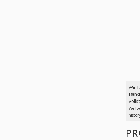
Wir 
Bankk
volls
We fo
histor
PR