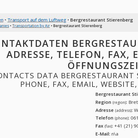
en
•
Transport auf dem Luftweg
•
Bergrestaurant Stierenberg
anies
•
Transportation by Air
•
Bergrestaurant Stierenberg
NTAKTDATEN BERGRESTAU
ADRESSE, TELEFON, FAX, E
ÖFFNUNGSZE
ONTACTS DATA BERGRESTAURANT S
PHONE, FAX, EMAIL, WEBSITE
Bergrestaurant St
Region
:
Bret
(region)
Adresse
:
W
(address)
Telefon
:
061
(phone)
Fax
:
+41 (21) 9
(fax)
E-Mail:
n\a