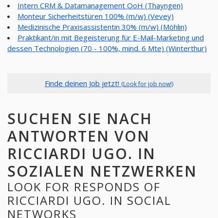
Intern CRM & Datamanagement OoH (Thayngen)
Monteur Sicherheitstüren 100% (m/w) (Vevey)
Medizinische Praxisassistentin 30% (m/w) (Möhlin)
Praktikant/in mit Begeisterung für E-Mail-Marketing und
dessen Technologien (70 - 100%, mind. 6 Mte) (Winterthur)
Finde deinen Job jetzt!
(Look for job now!)
SUCHEN SIE NACH
ANTWORTEN VON
RICCIARDI UGO. IN
SOZIALEN NETZWERKEN
LOOK FOR RESPONDS OF
RICCIARDI UGO. IN SOCIAL
NETWORKS