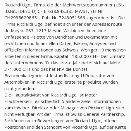
Ricciardi Ugo., Firma, die der Mehrwertsteuernummer (USt-
ID.Nr., IDE\UID) CHE-638.848.385 MWST, SFI Nr.
CH29356298651, Pub. Nr. 7243051566 zugeordnet ist. Die
Firma Ricciardi Ugo. befindet sich unter der Adresse: route
de Meyrin 287, 1217 Meyrin. Wir bieten Ihnen eine
umfassende Palette von Berichten und Dokumenten mit
rechtlichen und finanziellen Daten, Fakten, Analysen und
offiziellen Informationen aus Schweiz. Weniger 10 menschen
arbeiten in dieser Firma. Kapital - 185,000 CHF. Der Umsatz
des Unternehmens für das letzte Jahr belief sich auf Mehr
371,000 CHF und das hat N\A die Bonität.
Branchenkategorie ist Instandhaltung U Reparatur von
Automobilen. In Ricciardi Ugo. erstellte produkte wurden
nicht gefunden.
Die Hauptaktivität von Ricciardi Ugo. ist Motor
Frachtverkehr, einschließlich 5 andere ziele. Informationen
zum Inhaber, Direktor oder Manager von Ricciardi Ugo. sind
nicht verfügbar. Art der Firma ist Swiss General Partnership.
Sie können auch Bewertungen von Ricciardi Ugo., offene
Positionen und den Standort von Ricciardi Ugo. auf der Karte