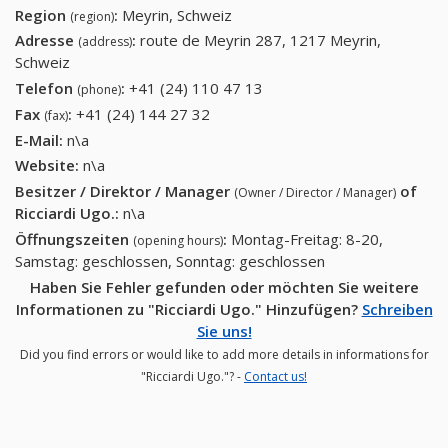
Region
:
Meyrin, Schweiz
(region)
Adresse
:
route de Meyrin 287, 1217 Meyrin,
(address)
Schweiz
Telefon
:
+41 (24) 110 47 13
+41 (24) 110 47 13
(phone)
Fax
:
+41 (24) 144 27 32
+41 (24) 144 27 32
(fax)
E-Mail:
n\a
Website:
n\a
Besitzer / Direktor / Manager
of
(Owner / Director / Manager)
Ricciardi Ugo.
:
n\a
Öffnungszeiten
:
Montag-Freitag: 8-20,
(opening hours)
Samstag: geschlossen, Sonntag: geschlossen
Haben Sie Fehler gefunden oder möchten Sie weitere
Informationen zu "Ricciardi Ugo." Hinzufügen?
Schreiben
Sie uns!
Did you find errors or would like to add more details in informations for
"Ricciardi Ugo."? -
Contact us!