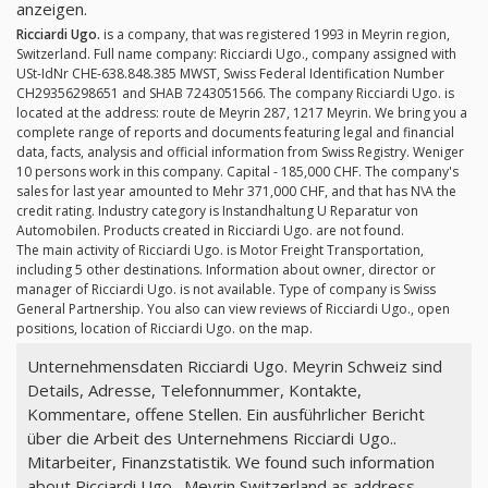
anzeigen.
Ricciardi Ugo.
is a company, that was registered 1993 in Meyrin region,
Switzerland. Full name company: Ricciardi Ugo., company assigned with
USt-IdNr CHE-638.848.385 MWST, Swiss Federal Identification Number
CH29356298651 and SHAB 7243051566. The company Ricciardi Ugo. is
located at the address: route de Meyrin 287, 1217 Meyrin. We bring you a
complete range of reports and documents featuring legal and financial
data, facts, analysis and official information from Swiss Registry. Weniger
10 persons work in this company. Capital - 185,000 CHF. The company's
sales for last year amounted to Mehr 371,000 CHF, and that has N\A the
credit rating. Industry category is Instandhaltung U Reparatur von
Automobilen. Products created in Ricciardi Ugo. are not found.
The main activity of Ricciardi Ugo. is Motor Freight Transportation,
including 5 other destinations. Information about owner, director or
manager of Ricciardi Ugo. is not available. Type of company is Swiss
General Partnership. You also can view reviews of Ricciardi Ugo., open
positions, location of Ricciardi Ugo. on the map.
Unternehmensdaten Ricciardi Ugo. Meyrin Schweiz sind
Details, Adresse, Telefonnummer, Kontakte,
Kommentare, offene Stellen. Ein ausführlicher Bericht
über die Arbeit des Unternehmens Ricciardi Ugo..
Mitarbeiter, Finanzstatistik. We found such information
about Ricciardi Ugo., Meyrin Switzerland as address,