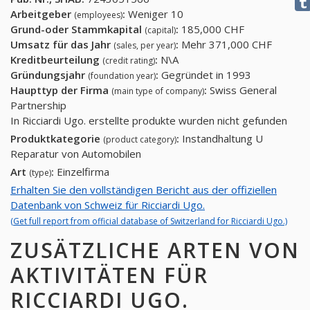
Arbeitgeber
:
Weniger 10
(employees)
Grund-oder Stammkapital
:
185,000 CHF
(capital)
Umsatz für das Jahr
:
Mehr 371,000 CHF
(sales, per year)
Kreditbeurteilung
:
N\A
(credit rating)
Gründungsjahr
:
Gegründet in 1993
(foundation year)
Haupttyp der Firma
:
Swiss General
(main type of company)
Partnership
In Ricciardi Ugo. erstellte produkte wurden nicht gefunden
Produktkategorie
:
Instandhaltung U
(product category)
Reparatur von Automobilen
Art
:
Einzelfirma
(type)
Erhalten Sie den vollständigen Bericht aus der offiziellen
Datenbank von Schweiz für Ricciardi Ugo.
(Get full report from official database of Switzerland for Ricciardi Ugo.)
ZUSÄTZLICHE ARTEN VON
AKTIVITÄTEN FÜR
RICCIARDI UGO.