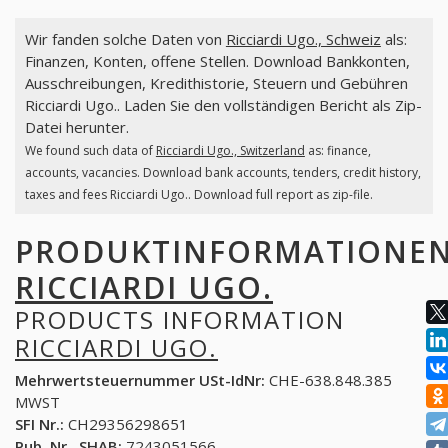
Wir fanden solche Daten von
Ricciardi Ugo., Schweiz
als:
Finanzen, Konten, offene Stellen. Download Bankkonten,
Ausschreibungen, Kredithistorie, Steuern und Gebühren
Ricciardi Ugo.. Laden Sie den vollständigen Bericht als Zip-
Datei herunter.
We found such data of
Ricciardi Ugo., Switzerland
as: finance,
accounts, vacancies. Download bank accounts, tenders, credit history,
taxes and fees Ricciardi Ugo.. Download full report as zip-file.
PRODUKTINFORMATIONE
RICCIARDI UGO.
PRODUCTS INFORMATION
RICCIARDI UGO.
Mehrwertsteuernummer USt-IdNr:
CHE-638.848.385
MWST
SFI Nr.:
CH29356298651
Pub. Nr., SHAB:
7243051566