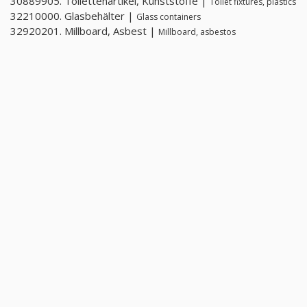
30889905. Toilettenartikel, Kunststoffe |
Toilet fixtures, plastics
32210000. Glasbehälter |
Glass containers
32920201. Millboard, Asbest |
Millboard, asbestos