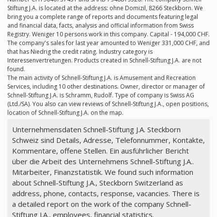
Stiftung J.A. is located at the address: ohne Domizil, 8266 Steckborn. We
bring you a complete range of reports and documents featuring legal
and financial data, facts, analysis and official information from Swiss
Registry. Weniger 10 persons work in this company. Capital - 194,000 CHF.
The company's sales for last year amounted to Weniger 331,000 CHF, and
that has Niedrig the credit rating. Industry category is
Interessenvertretungen. Products created in Schnell-Stiftung J.A. are not
found.
The main activity of Schnell-Stiftung J.A. is Amusement and Recreation
Services, including 10 other destinations. Owner, director or manager of
Schnell-Stiftung J.A. is Schramm, Rudolf. Type of company is Swiss AG
(Ltd./SA). You also can view reviews of Schnell-Stiftung J.A., open positions,
location of Schnell-Stiftung J.A. on the map.
Unternehmensdaten Schnell-Stiftung J.A. Steckborn
Schweiz sind Details, Adresse, Telefonnummer, Kontakte,
Kommentare, offene Stellen. Ein ausführlicher Bericht
über die Arbeit des Unternehmens Schnell-Stiftung J.A..
Mitarbeiter, Finanzstatistik. We found such information
about Schnell-Stiftung J.A., Steckborn Switzerland as
address, phone, contacts, response, vacancies. There is
a detailed report on the work of the company Schnell-
Stiftung J.A., employees, financial statistics.