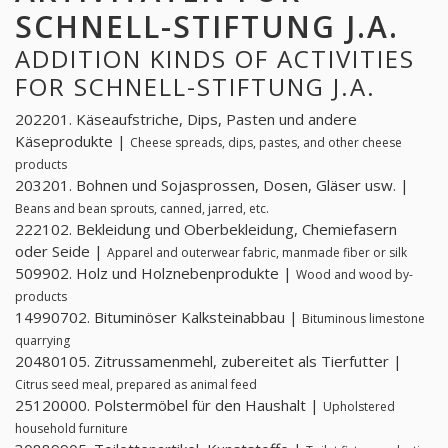
SCHNELL-STIFTUNG J.A.
ADDITION KINDS OF ACTIVITIES
FOR SCHNELL-STIFTUNG J.A.
202201. Käseaufstriche, Dips, Pasten und andere
Käseprodukte |
Cheese spreads, dips, pastes, and other cheese
products
203201. Bohnen und Sojasprossen, Dosen, Gläser usw. |
Beans and bean sprouts, canned, jarred, etc.
222102. Bekleidung und Oberbekleidung, Chemiefasern
oder Seide |
Apparel and outerwear fabric, manmade fiber or silk
509902. Holz und Holznebenprodukte |
Wood and wood by-
products
14990702. Bituminöser Kalksteinabbau |
Bituminous limestone
quarrying
20480105. Zitrussamenmehl, zubereitet als Tierfutter |
Citrus seed meal, prepared as animal feed
25120000. Polstermöbel für den Haushalt |
Upholstered
household furniture