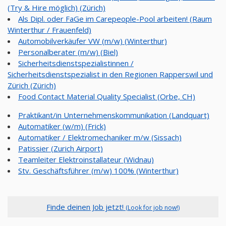
(Try & Hire möglich) (Zürich)
Als Dipl. oder FaGe im Carepeople-Pool arbeiten! (Raum
Winterthur / Frauenfeld)
Automobilverkäufer VW (m/w) (Winterthur)
Personalberater (m/w) (Biel)
Sicherheitsdienstspezialistinnen /
Sicherheitsdienstspezialist in den Regionen Rapperswil und
Zürich (Zürich)
Food Contact Material Quality Specialist (Orbe, CH)
Praktikant/in Unternehmenskommunikation (Landquart)
Automatiker (w/m) (Frick)
Automatiker / Elektromechaniker m/w (Sissach)
Patissier (Zurich Airport)
Teamleiter Elektroinstallateur (Widnau)
Stv. Geschäftsführer (m/w) 100% (Winterthur)
Finde deinen Job jetzt!
(Look for job now!)