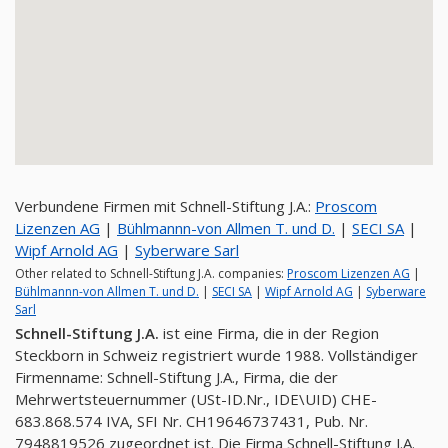
Verbundene Firmen mit Schnell-Stiftung J.A.:
Proscom
Lizenzen AG
|
Bühlmannn-von Allmen T. und D.
|
SECI SA
|
Wipf Arnold AG
|
Syberware Sarl
Other related to Schnell-Stiftung J.A. companies:
Proscom Lizenzen AG
|
Bühlmannn-von Allmen T. und D.
|
SECI SA
|
Wipf Arnold AG
|
Syberware
Sarl
Schnell-Stiftung J.A.
ist eine Firma, die in der Region
Steckborn in Schweiz registriert wurde 1988. Vollständiger
Firmenname: Schnell-Stiftung J.A., Firma, die der
Mehrwertsteuernummer (USt-ID.Nr., IDE\UID) CHE-
683.868.574 IVA, SFI Nr. CH19646737431, Pub. Nr.
7948819526 zugeordnet ist. Die Firma Schnell-Stiftung J.A.