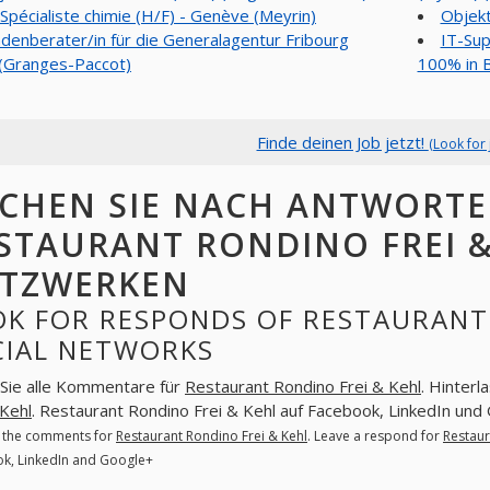
Spécialiste chimie (H/F) - Genève (Meyrin)
Objekt
denberater/in für die Generalagentur Fribourg
IT-Sup
(Granges-Paccot)
100% in B
Finde deinen Job jetzt!
(Look for 
CHEN SIE NACH ANTWORT
STAURANT RONDINO FREI &
TZWERKEN
K FOR RESPONDS OF RESTAURANT 
CIAL NETWORKS
Sie alle Kommentare für
Restaurant Rondino Frei & Kehl
. Hinterl
 Kehl
. Restaurant Rondino Frei & Kehl auf Facebook, LinkedIn und
l the comments for
Restaurant Rondino Frei & Kehl
. Leave a respond for
Restaur
k, LinkedIn and Google+