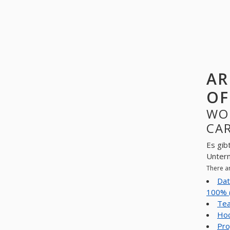
AR
OF
WO
CAR
Es gib
Unter
There a
Dat
100% 
Tea
Hoc
Pro