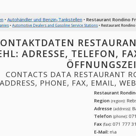
en
•
Autohändler und Benzin-Tankstellen
•
Restaurant Rondino Fr
anies
•
Automotive Dealers and Gasoline Service Stations
•
Restaurant Rondino 
ONTAKTDATEN RESTAURAN
EHL: ADRESSE, TELEFON, FAX
ÖFFNUNGSZE
CONTACTS DATA RESTAURANT RO
ADDRESS, PHONE, FAX, EMAIL, WE
Restaurant Rondino
Region
:
Rebs
(region)
Adresse
:
B
(address)
Telefon
:
071
(phone)
Fax
:
071 777 31
(fax)
E-Mail:
n\a