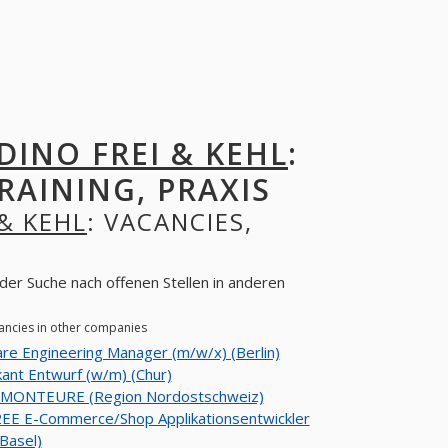
INO FREI & KEHL
:
RAINING, PRAXIS
& KEHL
: VACANCIES,
der Suche nach offenen Stellen in anderen
cancies in other companies
re Engineering Manager (m/w/x) (Berlin)
kant Entwurf (w/m) (Chur)
uMONTEURE (Region Nordostschweiz)
2EE E-Commerce/Shop Applikationsentwickler
(Basel)