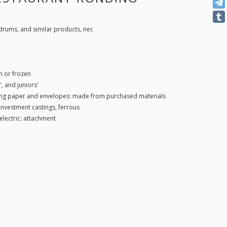
 drums, and similar products, nec
h or frozen
, and juniors'
ing paper and envelopes: made from purchased materials
nvestment castings, ferrous
electric: attachment