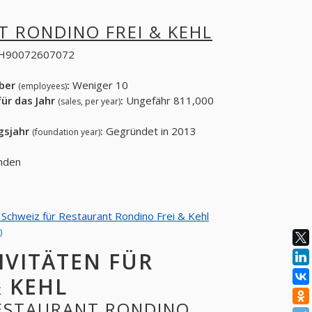
 RONDINO FREI & KEHL
H90072607072
eber
:
Weniger 10
(employees)
ür das Jahr
:
Ungefähr 811,000
(sales, per year)
gsjahr
:
Gegründet in 2013
(foundation year)
unden
n Schweiz für Restaurant Rondino Frei & Kehl
)
IVITÄTEN FÜR
 KEHL
 RESTAURANT RONDINO