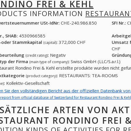
NDINO FREI & KEHL
ODUCTS INFORMATION
RESTAURANT
ertsteuernummer USt-IdNr:
CHE-240.986.850
SFI Nr.:
C
r., SHAB:
4530966585
Arbeitg
-oder Stammkapital
:
372,000 CHF
Umsatz f
(capital)
CHF
tbeurteilung
:
Negativ
Gründun
(credit rating)
typ der Firma
:
Swiss GmbH (LLC/S.a.r.l.)
(main type of company)
taurant Rondino Frei & Kehl erstellte produkte wurden nicht gef
ktkategorie
:
RESTAURANTS: TEA-ROOMS
(product category)
:
Kollektiv-Gesellschaft
pe)
en Sie den vollständigen Bericht aus der offiziellen Datenbank vo
l report from official database of Switzerland for Restaurant Rondino Frei & Kehl
SÄTZLICHE ARTEN VON AKT
STAURANT RONDINO FREI &
ITION KINDS OF ACTIVITIES FOR