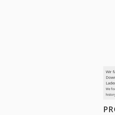
Wir 
Down
Laden
We fo
histor
PR