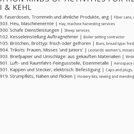
I & KEHL
. Faserdosen, Trommeln und ähnliche Produkte, ang |
Fiber cans,
303. Heu, Maschinenernte |
Hay, machine harvesting services
00. Schafe Dienstleistungen |
Sheep services
02. Kesseleinstellung Auftragnehmer |
Boiler setting contractor
05. Brötchen, Brottyp: frisch oder gefroren |
Buns, bread type: fres
04. Trikots: Frauen, Misses 'und Juniors' |
Leotards: women's, misses'
03. Briefpapier und Umschläge: aus gekauften Materialien |
Writ
01. Luft- und Raumfahrt-Feingussteile, Eisenmetalle |
Aerospace i
01. Kappen und Stecker, elektrisch: Befestigung |
Caps and plugs, 
19. Strumpfkits, Nähen und Flicken |
Hosiery kits, sewing and mending