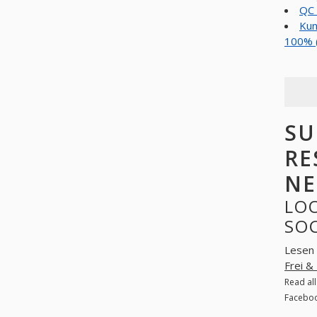
QC 
Kun
100% 
SU
RE
NE
LOO
SO
Lesen 
Frei &
Read al
Faceboo