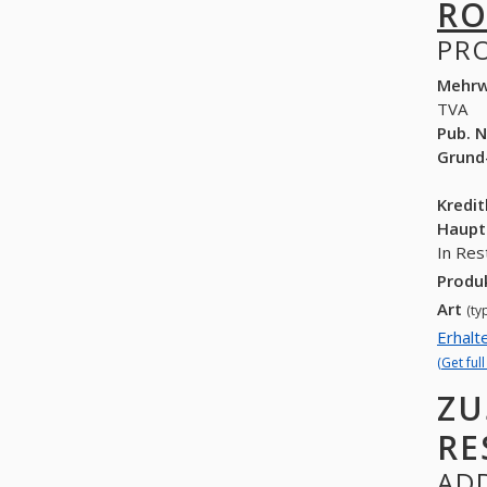
RO
PR
Mehrw
TVA
Pub. N
Grund
Kredi
Haupt
In Res
Produ
Art
(ty
Erhalt
(Get ful
ZU
RE
ADD