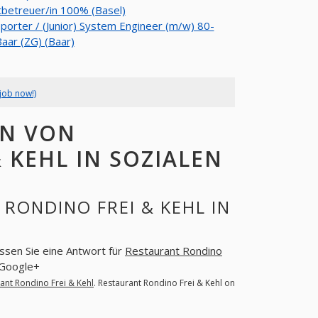
betreuer/in 100% (Basel)
porter / (Junior) System Engineer (m/w) 80-
aar (ZG) (Baar)
job now!)
EN VON
 KEHL IN SOZIALEN
RONDINO FREI & KEHL IN
assen Sie eine Antwort für
Restaurant Rondino
 Google+
ant Rondino Frei & Kehl
. Restaurant Rondino Frei & Kehl on