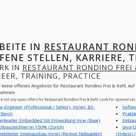
BEITE IN
RESTAURANT ROND
FENE STELLEN, KARRIERE, T
RK IN
RESTAURANT RONDINO FREI 
EER, TRAINING, PRACTICE
t keine offenen Angebote für Restaurant Rondino Frei & Kehl. Auf 
nehmen
re not any open offers for Restaurant Rondino Frei & Kehl. Look for opened va
a-Engineer (Professional / Senior), (m/w), 80-
Softwa
(Bern)
Prakti
mleader Embedded SW Entwicklung m/w (Baar)
Einba
hbauzeichner/in 100% (Zürich)
Java/J
jektleiter Innenausbau (m/w) (Region Nidwalden)
(Hybris) 