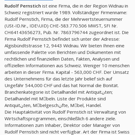
Rudolf Pernstich
ist eine Firma, die in der Region Widnau in
Schweiz registriert wurde 1989. Vollständiger Firmenname:
Rudolf Pernstich, Firma, die der Mehrwertsteuernummer
(USt-ID.Nr., IDE\UID) CHE-583.770.506 MWST, SFI Nr.
CH64143656273, Pub. Nr. 7863796744 zugeordnet ist. Die
Firma Rudolf Pernstich befindet sich unter der Adresse:
Algisbündtstrasse 12, 9443 Widnau. Wir bieten Ihnen eine
umfassende Palette von Berichten und Dokumenten mit
rechtlichen und finanziellen Daten, Fakten, Analysen und
offiziellen Informationen aus Schweiz. Weniger 10 menschen
arbeiten in dieser Firma. Kapital - 563,000 CHF. Der Umsatz
des Unternehmens für das letzte Jahr belief sich auf
Ungefähr 544,000 CHF und das hat Normal die Bonität.
Branchenkategorie ist Detailhandel mit Antiquitنten;
Detailhandel mit Mِbeln. Liste der Produkte sind
Antiquitنten, Mِbelgeschنfte, Mِbel, Handel.
Die Hauptaktivität von Rudolf Pernstich ist Verwaltung von
Wirtschaftsprogrammen, einschließlich 6 andere ziele.
Informationen zum Inhaber, Direktor oder Manager von
Rudolf Pernstich sind nicht verfügbar. Art der Firma ist Swiss