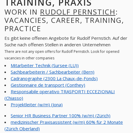
TRAINING, PRAXIS
WORK IN
RUDOLF PERNSTICH
:
VACANCIES, CAREER, TRAINING,
PRACTICE
Es gibt keine offenen Angebote für Rudolf Pernstich. Auf der
Suche nach offenen Stellen in anderen Unternehmen
There are not any open offers for Rudolf Pernstich. Look for opened
vacancies in other companies
Mitarbeiter Technik (Sursee (LU))
Sachbearbeiterin / Sachbearbeiter (Bern)
Cadranographe (2300 La Chaux-de-Fonds)
Gestionnaire de transport (Conthey)
Responsabile operativo TRASPORTI ECCEZIONALI
(Chiasso)
Projektleiter (w/m) (Jona)
Senior HR Business Partner 100% (w/m) (Zürich)
medizinischer Praxisassistent (w/m) 60% für 2 Monate
(Zürich Oberland)