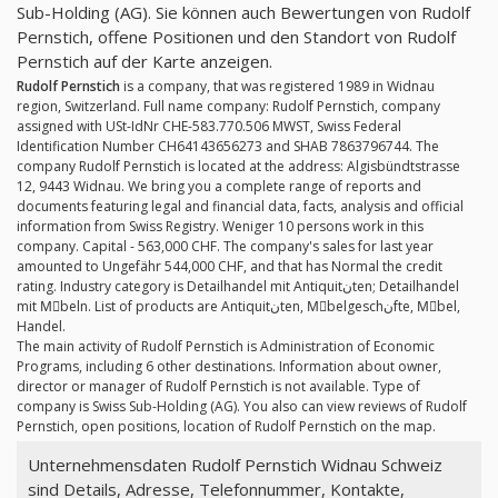
Sub-Holding (AG). Sie können auch Bewertungen von Rudolf
Pernstich, offene Positionen und den Standort von Rudolf
Pernstich auf der Karte anzeigen.
Rudolf Pernstich
is a company, that was registered 1989 in Widnau
region, Switzerland. Full name company: Rudolf Pernstich, company
assigned with USt-IdNr CHE-583.770.506 MWST, Swiss Federal
Identification Number CH64143656273 and SHAB 7863796744. The
company Rudolf Pernstich is located at the address: Algisbündtstrasse
12, 9443 Widnau. We bring you a complete range of reports and
documents featuring legal and financial data, facts, analysis and official
information from Swiss Registry. Weniger 10 persons work in this
company. Capital - 563,000 CHF. The company's sales for last year
amounted to Ungefähr 544,000 CHF, and that has Normal the credit
rating. Industry category is Detailhandel mit Antiquitنten; Detailhandel
mit Mِbeln. List of products are Antiquitنten, Mِbelgeschنfte, Mِbel,
Handel.
The main activity of Rudolf Pernstich is Administration of Economic
Programs, including 6 other destinations. Information about owner,
director or manager of Rudolf Pernstich is not available. Type of
company is Swiss Sub-Holding (AG). You also can view reviews of Rudolf
Pernstich, open positions, location of Rudolf Pernstich on the map.
Unternehmensdaten Rudolf Pernstich Widnau Schweiz
sind Details, Adresse, Telefonnummer, Kontakte,