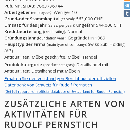
Pub. Nr., SHAB:
7863796744
Arbeitgeber
:
Weniger 10
(employees)
Grund-oder Stammkapital
:
563,000 CHF
(capital)
Umsatz für das Jahr
:
Ungefähr 544,000 CHF
(sales, per year)
Kreditbeurteilung
:
Normal
(credit rating)
Gründungsjahr
:
Gegründet in 1989
(foundation year)
Haupttyp der Firma
:
Swiss Sub-Holding
(main type of company)
(AG)
Antiquitنten, Mِbelgeschنfte, Mِbel, Handel
Produktkategorie
:
Detailhandel mit
(product category)
Antiquitنten; Detailhandel mit Mِbeln
Erhalten Sie den vollständigen Bericht aus der offiziellen
Datenbank von Schweiz für Rudolf Pernstich
(Get full report from official database of Switzerland for Rudolf Pernstich)
ZUSÄTZLICHE ARTEN VON
AKTIVITÄTEN FÜR
RUDOLF PERNSTICH