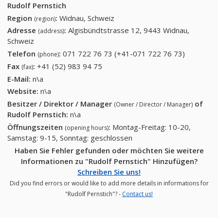
Rudolf Pernstich
Region
:
Widnau, Schweiz
(region)
Adresse
:
Algisbündtstrasse 12, 9443 Widnau,
(address)
Schweiz
Telefon
:
071 722 76 73 (+41-071 722 76 73)
071 722
(phone)
76 73
Fax
:
+41 (52) 983 94 75
+41 (52) 983 94 75
(fax)
(+41-071
E-Mail:
n\a
722 76
Website:
n\a
73)
Besitzer / Direktor / Manager
of
(Owner / Director / Manager)
Rudolf Pernstich
:
n\a
Öffnungszeiten
:
Montag-Freitag: 10-20,
(opening hours)
Samstag: 9-15, Sonntag: geschlossen
Haben Sie Fehler gefunden oder möchten Sie weitere
Informationen zu "Rudolf Pernstich" Hinzufügen?
Schreiben Sie uns!
Did you find errors or would like to add more details in informations for
"Rudolf Pernstich"? -
Contact us!