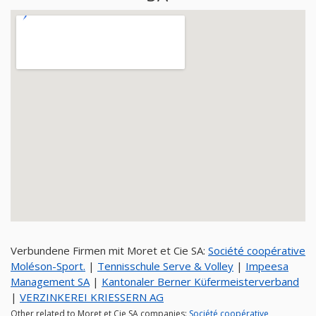
Verbundene Firmen mit Moret et Cie SA:
Société coopérative
Moléson-Sport.
|
Tennisschule Serve & Volley
|
Impeesa
Management SA
|
Kantonaler Berner Küfermeisterverband
|
VERZINKEREI KRIESSERN AG
Other related to Moret et Cie SA companies:
Société coopérative