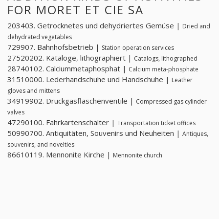
FOR MORET ET CIE SA
203403. Getrocknetes und dehydriertes Gemüse |
Dried and
dehydrated vegetables
729907. Bahnhofsbetrieb |
Station operation services
27520202. Kataloge, lithographiert |
Catalogs, lithographed
28740102. Calciummetaphosphat |
Calcium meta-phosphate
31510000. Lederhandschuhe und Handschuhe |
Leather
gloves and mittens
34919902. Druckgasflaschenventile |
Compressed gas cylinder
valves
47290100. Fahrkartenschalter |
Transportation ticket offices
50990700. Antiquitäten, Souvenirs und Neuheiten |
Antiques,
souvenirs, and novelties
86610119. Mennonite Kirche |
Mennonite church