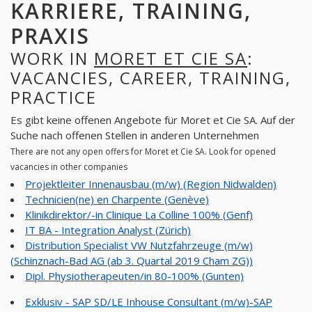
KARRIERE, TRAINING,
PRAXIS
WORK IN
MORET ET CIE SA
:
VACANCIES, CAREER, TRAINING,
PRACTICE
Es gibt keine offenen Angebote für Moret et Cie SA. Auf der
Suche nach offenen Stellen in anderen Unternehmen
There are not any open offers for Moret et Cie SA. Look for opened
vacancies in other companies
Projektleiter Innenausbau (m/w) (Region Nidwalden)
Technicien(ne) en Charpente (Genève)
Klinikdirektor/-in Clinique La Colline 100% (Genf)
IT BA - Integration Analyst (Zürich)
Distribution Specialist VW Nutzfahrzeuge (m/w)
(Schinznach-Bad AG (ab 3. Quartal 2019 Cham ZG))
Dipl. Physiotherapeuten/in 80-100% (Gunten)
Exklusiv - SAP SD/LE Inhouse Consultant (m/w)-SAP