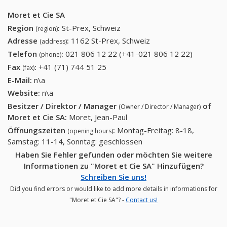
Moret et Cie SA
Region
:
St-Prex, Schweiz
(region)
Adresse
:
1162 St-Prex, Schweiz
(address)
Telefon
:
021 806 12 22 (+41-021 806 12 22)
021 806
(phone)
12 22
Fax
:
+41 (71) 744 51 25
+41 (71) 744 51 25
(fax)
(+41-021
E-Mail:
n\a
806 12
Website:
n\a
22)
Besitzer / Direktor / Manager
of
(Owner / Director / Manager)
Moret et Cie SA
:
Moret, Jean-Paul
Öffnungszeiten
:
Montag-Freitag: 8-18,
(opening hours)
Samstag: 11-14, Sonntag: geschlossen
Haben Sie Fehler gefunden oder möchten Sie weitere
Informationen zu "Moret et Cie SA" Hinzufügen?
Schreiben Sie uns!
Did you find errors or would like to add more details in informations for
"Moret et Cie SA"? -
Contact us!