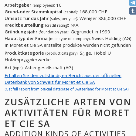
Arbeitgeber
:
10
(employees)
Grund-oder Stammkapital
:
168,000 CHF
(capital)
Umsatz für das Jahr
:
Weniger 886,000 CHF
(sales, per year)
Kreditbeurteilung
:
N\A
(credit rating)
Gründungsjahr
:
Gegründet in 1999
(foundation year)
Haupttyp der Firma
:
Swiss Holding (AG)
(main type of company)
In Moret et Cie SA erstellte produkte wurden nicht gefunden
Produktkategorie
:
Sنge, Hobel U
(product category)
Holzimprنgnierwerke
Art
:
Aktiengesellschaft (AG)
(type)
Erhalten Sie den vollständigen Bericht aus der offiziellen
Datenbank von Schweiz für Moret et Cie SA
(Get full report from official database of Switzerland for Moret et Cie SA)
ZUSÄTZLICHE ARTEN VON
AKTIVITÄTEN FÜR MORET
ET CIE SA
ADDITION KINDS OF ACTIVITIES