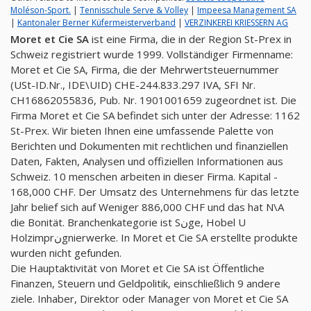
Moléson-Sport.
|
Tennisschule Serve & Volley
|
Impeesa Management SA
|
Kantonaler Berner Küfermeisterverband
|
VERZINKEREI KRIESSERN AG
Moret et Cie SA
ist eine Firma, die in der Region St-Prex in
Schweiz registriert wurde 1999. Vollständiger Firmenname:
Moret et Cie SA, Firma, die der Mehrwertsteuernummer
(USt-ID.Nr., IDE\UID) CHE-244.833.297 IVA, SFI Nr.
CH16862055836, Pub. Nr. 1901001659 zugeordnet ist. Die
Firma Moret et Cie SA befindet sich unter der Adresse: 1162
St-Prex. Wir bieten Ihnen eine umfassende Palette von
Berichten und Dokumenten mit rechtlichen und finanziellen
Daten, Fakten, Analysen und offiziellen Informationen aus
Schweiz. 10 menschen arbeiten in dieser Firma. Kapital -
168,000 CHF. Der Umsatz des Unternehmens für das letzte
Jahr belief sich auf Weniger 886,000 CHF und das hat N\A
die Bonität. Branchenkategorie ist Sنge, Hobel U
Holzimprنgnierwerke. In Moret et Cie SA erstellte produkte
wurden nicht gefunden.
Die Hauptaktivität von Moret et Cie SA ist Öffentliche
Finanzen, Steuern und Geldpolitik, einschließlich 9 andere
ziele. Inhaber, Direktor oder Manager von Moret et Cie SA