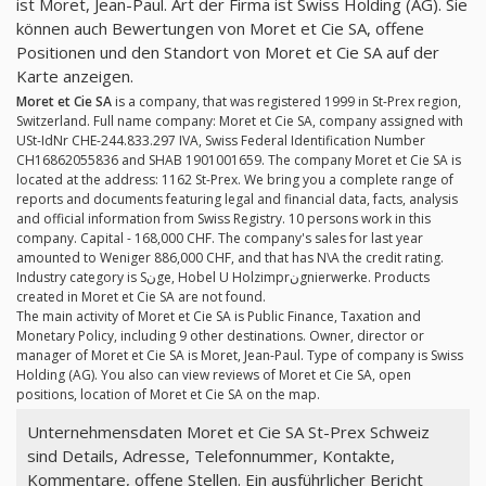
ist Moret, Jean-Paul. Art der Firma ist Swiss Holding (AG). Sie
können auch Bewertungen von Moret et Cie SA, offene
Positionen und den Standort von Moret et Cie SA auf der
Karte anzeigen.
Moret et Cie SA
is a company, that was registered 1999 in St-Prex region,
Switzerland. Full name company: Moret et Cie SA, company assigned with
USt-IdNr CHE-244.833.297 IVA, Swiss Federal Identification Number
CH16862055836 and SHAB 1901001659. The company Moret et Cie SA is
located at the address: 1162 St-Prex. We bring you a complete range of
reports and documents featuring legal and financial data, facts, analysis
and official information from Swiss Registry. 10 persons work in this
company. Capital - 168,000 CHF. The company's sales for last year
amounted to Weniger 886,000 CHF, and that has N\A the credit rating.
Industry category is Sنge, Hobel U Holzimprنgnierwerke. Products
created in Moret et Cie SA are not found.
The main activity of Moret et Cie SA is Public Finance, Taxation and
Monetary Policy, including 9 other destinations. Owner, director or
manager of Moret et Cie SA is Moret, Jean-Paul. Type of company is Swiss
Holding (AG). You also can view reviews of Moret et Cie SA, open
positions, location of Moret et Cie SA on the map.
Unternehmensdaten Moret et Cie SA St-Prex Schweiz
sind Details, Adresse, Telefonnummer, Kontakte,
Kommentare, offene Stellen. Ein ausführlicher Bericht