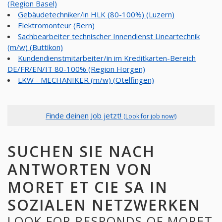
(Region Basel)
Gebäudetechniker/in HLK (80-100%) (Luzern)
Elektromonteur (Bern)
Sachbearbeiter technischer Innendienst Lineartechnik
(m/w) (Buttikon)
Kundendienstmitarbeiter/in im Kreditkarten-Bereich
DE/FR/EN/IT 80-100% (Region Horgen)
LKW - MECHANIKER (m/w) (Otelfingen)
Finde deinen Job jetzt!
(Look for job now!)
SUCHEN SIE NACH
ANTWORTEN VON
MORET ET CIE SA IN
SOZIALEN NETZWERKEN
LOOK FOR RESPONDS OF MORET