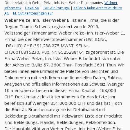
Other related to Weber Pelze, Inh. Isler-Weber E. companies:
Widmer
Informatik
|
Dexel SA
|
TAP Air Portugal
|
Keller & Kuhn Architekturbüro
AG
|
M. Gut Kantonsingenieur
Weber Pelze, Inh. Isler-Weber E.
ist eine Firma, die in der
Region Thun in Schweiz registriert wurde 2015.
Vollständiger Firmenname: Weber Pelze, Inh. Isler-Weber E.,
Firma, die der Mehrwertsteuernummer (USt-ID.Nr.,
IDE\UID) CHE-391.288.275 MWST, SFI Nr.
CH36016815230, Pub. Nr. 8525288161 zugeordnet ist. Die
Firma Weber Pelze, Inh. Isler-Weber E. befindet sich unter
der Adresse: Bنlliz 57, 3600 Thun. Postfach: 3601 Thun. Wir
bieten Ihnen eine umfassende Palette von Berichten und
Dokumenten mit rechtlichen und finanziellen Daten, Fakten,
Analysen und offiziellen Informationen aus Schweiz. Weniger
10 menschen arbeiten in dieser Firma. Kapital - 468,000
CHF. Der Umsatz des Unternehmens für das letzte Jahr
belief sich auf Weniger 851,000,000 CHF und das hat Hoch
die Bonität. Branchenkategorie ist Detailhandel mit
Bekleidung; Detailhandel mit Pelzwaren. Liste der Produkte
sind Bekleidungs, Handel, Bekleidungen, Pelzkonfektion.
Die Hauptaktivität von Weber Pelze, Inh. Isler-Weber E. ist