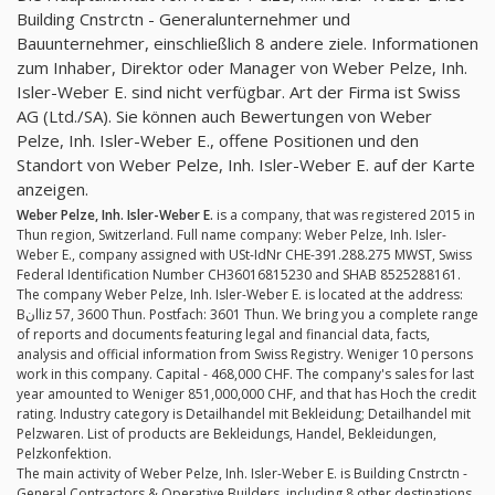
Building Cnstrctn - Generalunternehmer und
Bauunternehmer, einschließlich 8 andere ziele. Informationen
zum Inhaber, Direktor oder Manager von Weber Pelze, Inh.
Isler-Weber E. sind nicht verfügbar. Art der Firma ist Swiss
AG (Ltd./SA). Sie können auch Bewertungen von Weber
Pelze, Inh. Isler-Weber E., offene Positionen und den
Standort von Weber Pelze, Inh. Isler-Weber E. auf der Karte
anzeigen.
Weber Pelze, Inh. Isler-Weber E.
is a company, that was registered 2015 in
Thun region, Switzerland. Full name company: Weber Pelze, Inh. Isler-
Weber E., company assigned with USt-IdNr CHE-391.288.275 MWST, Swiss
Federal Identification Number CH36016815230 and SHAB 8525288161.
The company Weber Pelze, Inh. Isler-Weber E. is located at the address:
Bنlliz 57, 3600 Thun. Postfach: 3601 Thun. We bring you a complete range
of reports and documents featuring legal and financial data, facts,
analysis and official information from Swiss Registry. Weniger 10 persons
work in this company. Capital - 468,000 CHF. The company's sales for last
year amounted to Weniger 851,000,000 CHF, and that has Hoch the credit
rating. Industry category is Detailhandel mit Bekleidung; Detailhandel mit
Pelzwaren. List of products are Bekleidungs, Handel, Bekleidungen,
Pelzkonfektion.
The main activity of Weber Pelze, Inh. Isler-Weber E. is Building Cnstrctn -
General Contractors & Operative Builders, including 8 other destinations.