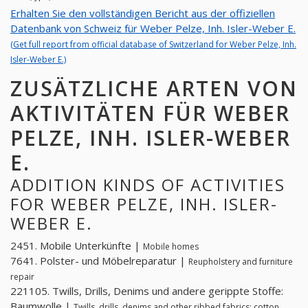
Erhalten Sie den vollständigen Bericht aus der offiziellen
Datenbank von Schweiz für Weber Pelze, Inh. Isler-Weber E.
(Get full report from official database of Switzerland for Weber Pelze, Inh.
Isler-Weber E.)
ZUSÄTZLICHE ARTEN VON
AKTIVITÄTEN FÜR WEBER
PELZE, INH. ISLER-WEBER
E.
ADDITION KINDS OF ACTIVITIES
FOR WEBER PELZE, INH. ISLER-
WEBER E.
2451. Mobile Unterkünfte |
Mobile homes
7641. Polster- und Möbelreparatur |
Reupholstery and furniture
repair
221105. Twills, Drills, Denims und andere gerippte Stoffe:
Baumwolle |
Twills, drills, denims and other ribbed fabrics: cotton