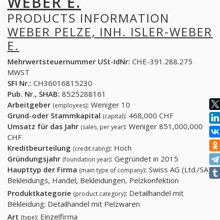
WEBER E.
PRODUCTS INFORMATION
WEBER PELZE, INH. ISLER-WEBER
E.
Mehrwertsteuernummer USt-IdNr:
CHE-391.288.275
MWST
SFI Nr.:
CH36016815230
Pub. Nr., SHAB:
8525288161
Arbeitgeber
:
Weniger 10
(employees)
Grund-oder Stammkapital
:
468,000 CHF
(capital)
Umsatz für das Jahr
:
Weniger 851,000,000
(sales, per year)
CHF
Kreditbeurteilung
:
Hoch
(credit rating)
Gründungsjahr
:
Gegründet in 2015
(foundation year)
Haupttyp der Firma
:
Swiss AG (Ltd./SA)
(main type of company)
Bekleidungs, Handel, Bekleidungen, Pelzkonfektion
Produktkategorie
:
Detailhandel mit
(product category)
Bekleidung; Detailhandel mit Pelzwaren
Art
:
Einzelfirma
(type)