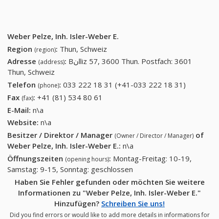
Weber Pelze, Inh. Isler-Weber E.
Region
:
Thun, Schweiz
(region)
Adresse
:
Bنlliz 57, 3600 Thun. Postfach: 3601
(address)
Thun, Schweiz
Telefon
:
033 222 18 31 (+41-033 222 18 31)
033 222
(phone)
18 31
Fax
:
+41 (81) 534 80 61
+41 (81) 534 80 61
(fax)
(+41-033
E-Mail:
n\a
222 18
Website:
n\a
31)
Besitzer / Direktor / Manager
of
(Owner / Director / Manager)
Weber Pelze, Inh. Isler-Weber E.
:
n\a
Öffnungszeiten
:
Montag-Freitag: 10-19,
(opening hours)
Samstag: 9-15, Sonntag: geschlossen
Haben Sie Fehler gefunden oder möchten Sie weitere
Informationen zu "Weber Pelze, Inh. Isler-Weber E."
Hinzufügen?
Schreiben Sie uns!
Did you find errors or would like to add more details in informations for