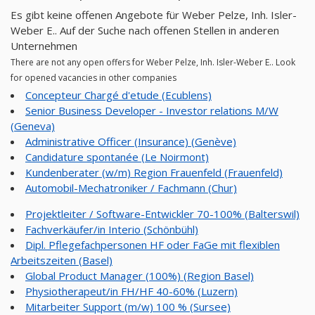
Es gibt keine offenen Angebote für Weber Pelze, Inh. Isler-
Weber E.. Auf der Suche nach offenen Stellen in anderen
Unternehmen
There are not any open offers for Weber Pelze, Inh. Isler-Weber E.. Look
for opened vacancies in other companies
Concepteur Chargé d'etude (Ecublens)
Senior Business Developer - Investor relations M/W
(Geneva)
Administrative Officer (Insurance) (Genève)
Candidature spontanée (Le Noirmont)
Kundenberater (w/m) Region Frauenfeld (Frauenfeld)
Automobil-Mechatroniker / Fachmann (Chur)
Projektleiter / Software-Entwickler 70-100% (Balterswil)
Fachverkäufer/in Interio (Schönbühl)
Dipl. Pflegefachpersonen HF oder FaGe mit flexiblen
Arbeitszeiten (Basel)
Global Product Manager (100%) (Region Basel)
Physiotherapeut/in FH/HF 40-60% (Luzern)
Mitarbeiter Support (m/w) 100 % (Sursee)