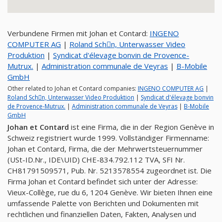
Verbundene Firmen mit Johan et Contard:
INGENO
COMPUTER AG
|
Roland Schِn, Unterwasser Video
Produktion
|
Syndicat d'élevage bonvin de Provence-
Mutrux.
|
Administration communale de Veyras
|
B-Mobile
GmbH
Other related to Johan et Contard companies:
INGENO COMPUTER AG
|
Roland Schِn, Unterwasser Video Produktion
|
Syndicat d'élevage bonvin
de Provence-Mutrux.
|
Administration communale de Veyras
|
B-Mobile
GmbH
Johan et Contard
ist eine Firma, die in der Region Genève in
Schweiz registriert wurde 1999. Vollständiger Firmenname:
Johan et Contard, Firma, die der Mehrwertsteuernummer
(USt-ID.Nr., IDE\UID) CHE-834.792.112 TVA, SFI Nr.
CH81791509571, Pub. Nr. 5213578554 zugeordnet ist. Die
Firma Johan et Contard befindet sich unter der Adresse:
Vieux-Collège, rue du 6, 1204 Genève. Wir bieten Ihnen eine
umfassende Palette von Berichten und Dokumenten mit
rechtlichen und finanziellen Daten, Fakten, Analysen und