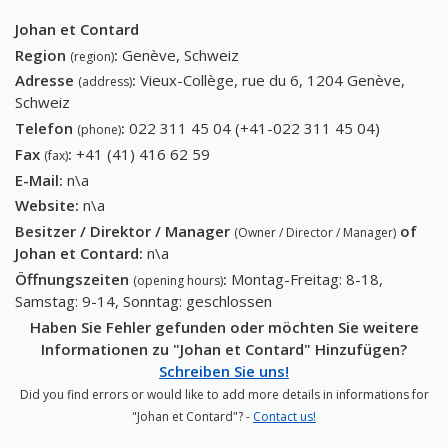
Johan et Contard
Region
:
Genève, Schweiz
(region)
Adresse
:
Vieux-Collège, rue du 6, 1204 Genève,
(address)
Schweiz
Telefon
:
022 311 45 04 (+41-022 311 45 04)
022 311
(phone)
45 04
Fax
:
+41 (41) 416 62 59
+41 (41) 416 62 59
(fax)
(+41-022
E-Mail:
n\a
311 45
Website:
n\a
04)
Besitzer / Direktor / Manager
of
(Owner / Director / Manager)
Johan et Contard
:
n\a
Öffnungszeiten
:
Montag-Freitag: 8-18,
(opening hours)
Samstag: 9-14, Sonntag: geschlossen
Haben Sie Fehler gefunden oder möchten Sie weitere
Informationen zu "Johan et Contard" Hinzufügen?
Schreiben Sie uns!
Did you find errors or would like to add more details in informations for
"Johan et Contard"? -
Contact us!