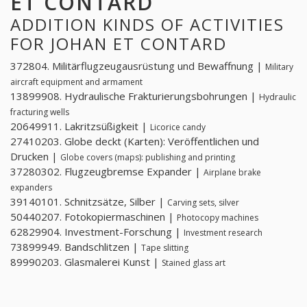
ET CONTARD
ADDITION KINDS OF ACTIVITIES
FOR JOHAN ET CONTARD
372804. Militärflugzeugausrüstung und Bewaffnung |
Military
aircraft equipment and armament
13899908. Hydraulische Frakturierungsbohrungen |
Hydraulic
fracturing wells
20649911. Lakritzsüßigkeit |
Licorice candy
27410203. Globe deckt (Karten): Veröffentlichen und
Drucken |
Globe covers (maps): publishing and printing
37280302. Flugzeugbremse Expander |
Airplane brake
expanders
39140101. Schnitzsätze, Silber |
Carving sets, silver
50440207. Fotokopiermaschinen |
Photocopy machines
62829904. Investment-Forschung |
Investment research
73899949. Bandschlitzen |
Tape slitting
89990203. Glasmalerei Kunst |
Stained glass art