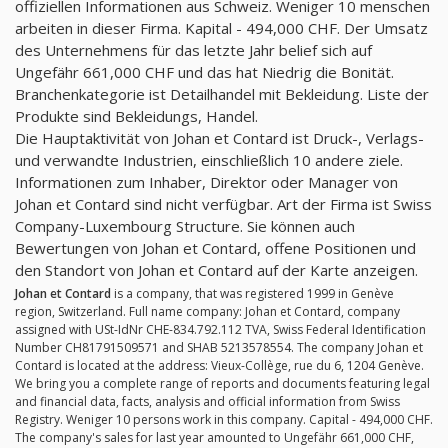
offiziellen Informationen aus Schweiz. Weniger 10 menschen
arbeiten in dieser Firma. Kapital - 494,000 CHF. Der Umsatz
des Unternehmens für das letzte Jahr belief sich auf
Ungefähr 661,000 CHF und das hat Niedrig die Bonität.
Branchenkategorie ist Detailhandel mit Bekleidung. Liste der
Produkte sind Bekleidungs, Handel.
Die Hauptaktivität von Johan et Contard ist Druck-, Verlags-
und verwandte Industrien, einschließlich 10 andere ziele.
Informationen zum Inhaber, Direktor oder Manager von
Johan et Contard sind nicht verfügbar. Art der Firma ist Swiss
Company-Luxembourg Structure. Sie können auch
Bewertungen von Johan et Contard, offene Positionen und
den Standort von Johan et Contard auf der Karte anzeigen.
Johan et Contard
is a company, that was registered 1999 in Genève
region, Switzerland. Full name company: Johan et Contard, company
assigned with USt-IdNr CHE-834.792.112 TVA, Swiss Federal Identification
Number CH81791509571 and SHAB 5213578554. The company Johan et
Contard is located at the address: Vieux-Collège, rue du 6, 1204 Genève.
We bring you a complete range of reports and documents featuring legal
and financial data, facts, analysis and official information from Swiss
Registry. Weniger 10 persons work in this company. Capital - 494,000 CHF.
The company's sales for last year amounted to Ungefähr 661,000 CHF,