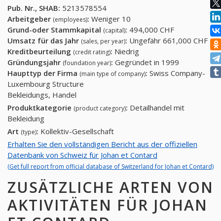
Pub. Nr., SHAB:
5213578554
Arbeitgeber
:
Weniger 10
(employees)
Grund-oder Stammkapital
:
494,000 CHF
(capital)
Umsatz für das Jahr
:
Ungefähr 661,000 CHF
(sales, per year)
Kreditbeurteilung
:
Niedrig
(credit rating)
Gründungsjahr
:
Gegründet in 1999
(foundation year)
Haupttyp der Firma
:
Swiss Company-
(main type of company)
Luxembourg Structure
Bekleidungs, Handel
Produktkategorie
:
Detailhandel mit
(product category)
Bekleidung
Art
:
Kollektiv-Gesellschaft
(type)
Erhalten Sie den vollständigen Bericht aus der offiziellen
Datenbank von Schweiz für Johan et Contard
(Get full report from official database of Switzerland for Johan et Contard)
ZUSÄTZLICHE ARTEN VON
AKTIVITÄTEN FÜR JOHAN