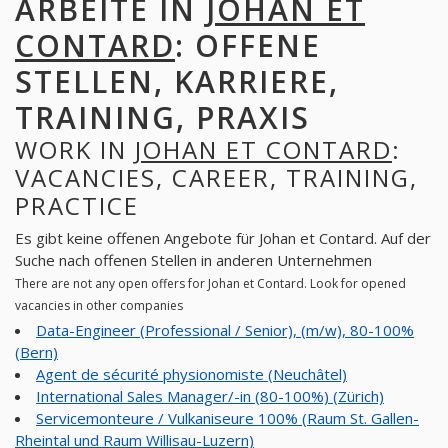
ARBEITE IN
JOHAN ET
CONTARD
: OFFENE
STELLEN, KARRIERE,
TRAINING, PRAXIS
WORK IN
JOHAN ET CONTARD
:
VACANCIES, CAREER, TRAINING,
PRACTICE
Es gibt keine offenen Angebote für Johan et Contard. Auf der
Suche nach offenen Stellen in anderen Unternehmen
There are not any open offers for Johan et Contard. Look for opened
vacancies in other companies
Data-Engineer (Professional / Senior), (m/w), 80-100%
(Bern)
Agent de sécurité physionomiste (Neuchâtel)
International Sales Manager/-in (80-100%) (Zürich)
Servicemonteure / Vulkaniseure 100% (Raum St. Gallen-
Rheintal und Raum Willisau-Luzern)