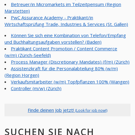
Betreuer/in Micromarkets im Teilzeitpensum (Region
Märstetten)
PwC Assurance Academy - Praktikant/in
Wirtschaftsprüfung Trade, Industries & Services (St. Gallen)
Können Sie sich eine Kombination von Telefon/Empfang
und Buchhaltungsaufgaben vorstellen? (Baden)
Praktikant Content Promotion / Content Commerce
(w/m) (Zürich-Seefeld)
Process Manager (Discretionary Mandates) (f/m) (Zürich)
Assistenzkraft für die Personalabteilung 80% (w/m)
(Region Horgen)
Verkaufsmitarbeiter (w/m) Topfpflanzen 100% (Wangen)
Controller (m/w) (Zürich)
Finde deinen Job jetzt!
(Look for job now!)
SUCHEN SIE NACH