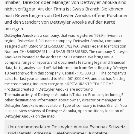
Inhaber, Direktor oder Manager von Dettwyler Anouka sind
nicht verfügbar. Art der Firma ist Swiss Branch. Sie können
auch Bewertungen von Dettwyler Anouka, offene Positionen
und den Standort von Dettwyler Anouka auf der Karte
anzeigen.
Dettwyler Anouka
is a company, that was registered 1989 in Evionnaz
region, Switzerland. Full name company: Dettwyler Anouka, company
assigned with USt-IdNr CHE-603.601.783 IVA, Swiss Federal Identification
Number CH48468926451 and SHAB 4593861382. The company Dettwyler
Anouka is located at the address: 1902 Evionnaz. We bring you a
complete range of reports and documents featuring legal and financial
data, facts, analysis and official information from Swiss Registry. Weniger
10 persons work in this company. Capital - 175,000 CHF. The company's
sales for last year amounted to Mehr 501,000 CHF, and that has Niedrig
the credit rating. Industry category is RESTAURANTS: TEA-ROOMS.
Products created in Dettwyler Anouka are not found.
The main activity of Dettwyler Anouka is Tobacco Products, including 5
other destinations. Information about owner, director or manager of
Dettwyler Anouka is not available. Type of company is Swiss Branch. You
also can view reviews of Dettwyler Anouka, open positions, location of
Dettwyler Anouka on the map.
Unternehmensdaten Dettwyler Anouka Evionnaz Schweiz
sind Details, Adresse, Telefonnummer, Kontakte,