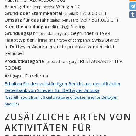
Arbeitgeber
:
Weniger 10
(employees)
Grund-oder Stammkapital
:
175,000 CHF
(capital)
Umsatz für das Jahr
:
Mehr 501,000 CHF
(sales, per year)
Kreditbeurteilung
:
Niedrig
(credit rating)
Gründungsjahr
:
Gegründet in 1989
(foundation year)
Haupttyp der Firma
:
Swiss Branch
(main type of company)
In Dettwyler Anouka erstellte produkte wurden nicht
gefunden
Produktkategorie
:
RESTAURANTS: TEA-
(product category)
ROOMS
Art
:
Einzelfirma
(type)
Erhalten Sie den vollständigen Bericht aus der offiziellen
Datenbank von Schweiz für Dettwyler Anouka
(Get full report from official database of Switzerland for Dettwyler
Anouka)
ZUSÄTZLICHE ARTEN VON
AKTIVITÄTEN FÜR