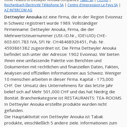
Reichenbach Electricité Téléphone SA
|
Centre d'impression Le Pays SA
|
AZ INTERCOM AG
Dettwyler Anouka
ist eine Firma, die in der Region Evionnaz
in Schweiz registriert wurde 1989. Vollständiger
Firmenname: Dettwyler Anouka, Firma, die der
Mehrwertsteuernummer (USt-ID.Nr., IDE\UID) CHE-
603.601.783 IVA, SFI Nr. CH48468926451, Pub. Nr.
4593861382 zugeordnet ist. Die Firma Dettwyler Anouka
befindet sich unter der Adresse: 1902 Evionnaz. Wir bieten
Ihnen eine umfassende Palette von Berichten und
Dokumenten mit rechtlichen und finanziellen Daten, Fakten,
Analysen und offiziellen Informationen aus Schweiz. Weniger
10 menschen arbeiten in dieser Firma. Kapital - 175,000
CHF. Der Umsatz des Unternehmens für das letzte Jahr
belief sich auf Mehr 501,000 CHF und das hat Niedrig die
Bonität. Branchenkategorie ist RESTAURANTS: TEA-ROOMS.
In Dettwyler Anouka erstellte produkte wurden nicht
gefunden.
Die Hauptaktivität von Dettwyler Anouka ist Tabak
produkte, einschließlich 5 andere ziele. Informationen zum