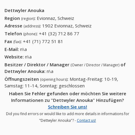
Dettwyler Anouka
Region
:
Evionnaz, Schweiz
(region)
Adresse
:
1902 Evionnaz, Schweiz
(address)
Telefon
:
+41 (32) 712 86 77
+41 (32) 712 86 77
(phone)
Fax
:
+41 (71) 772 51 81
+41 (71) 772 51 81
(fax)
E-Mail:
n\a
Website:
n\a
Besitzer / Direktor / Manager
of
(Owner / Director / Manager)
Dettwyler Anouka
:
n\a
Öffnungszeiten
:
Montag-Freitag: 10-19,
(opening hours)
Samstag: 11-14, Sonntag: geschlossen
Haben Sie Fehler gefunden oder möchten Sie weitere
Informationen zu "Dettwyler Anouka" Hinzufügen?
Schreiben Sie uns!
Did you find errors or would like to add more details in informations for
"Dettwyler Anouka"? -
Contact us!