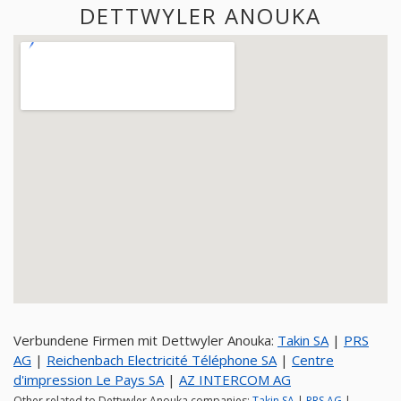
DETTWYLER ANOUKA
Verbundene Firmen mit Dettwyler Anouka:
Takin SA
|
PRS
AG
|
Reichenbach Electricité Téléphone SA
|
Centre
d'impression Le Pays SA
|
AZ INTERCOM AG
Other related to Dettwyler Anouka companies:
Takin SA
|
PRS AG
|