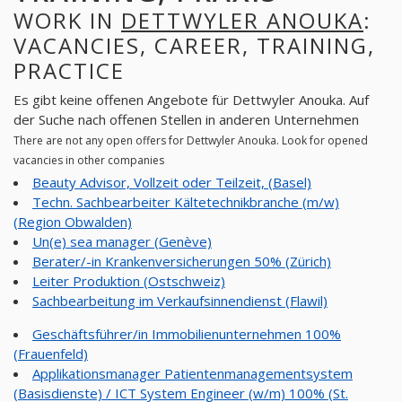
WORK IN
DETTWYLER ANOUKA
:
VACANCIES, CAREER, TRAINING,
PRACTICE
Es gibt keine offenen Angebote für Dettwyler Anouka. Auf
der Suche nach offenen Stellen in anderen Unternehmen
There are not any open offers for Dettwyler Anouka. Look for opened
vacancies in other companies
Beauty Advisor, Vollzeit oder Teilzeit, (Basel)
Techn. Sachbearbeiter Kältetechnikbranche (m/w)
(Region Obwalden)
Un(e) sea manager (Genève)
Berater/-in Krankenversicherungen 50% (Zürich)
Leiter Produktion (Ostschweiz)
Sachbearbeitung im Verkaufsinnendienst (Flawil)
Geschäftsführer/in Immobilienunternehmen 100%
(Frauenfeld)
Applikationsmanager Patientenmanagementsystem
(Basisdienste) / ICT System Engineer (w/m) 100% (St.