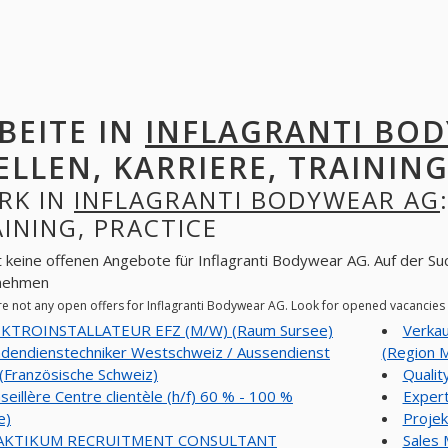
BEITE IN
INFLAGRANTI BO
ELLEN, KARRIERE, TRAINING
RK IN
INFLAGRANTI BODYWEAR AG
INING, PRACTICE
t keine offenen Angebote für Inflagranti Bodywear AG. Auf der Su
nehmen
re not any open offers for Inflagranti Bodywear AG. Look for opened vacancies
KTROINSTALLATEUR EFZ (M/W) (Raum Sursee)
Verkau
dendienstechniker Westschweiz / Aussendienst
(Region M
(Französische Schweiz)
Qualit
seillère Centre clientèle (h/f) 60 % - 100 %
Expert
e)
Projek
AKTIKUM RECRUITMENT CONSULTANT
Sales 