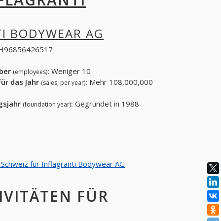
TI BODYWEAR AG
H96856426517
eber
:
Weniger 10
(employees)
ür das Jahr
:
Mehr 108,000,000
(sales, per year)
gsjahr
:
Gegründet in 1988
(foundation year)
n Schweiz für Inflagranti Bodywear AG
IVITÄTEN FÜR