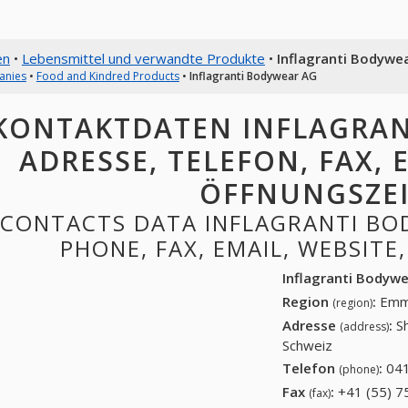
en
•
Lebensmittel und verwandte Produkte
•
Inflagranti Bodywe
anies
•
Food and Kindred Products
•
Inflagranti Bodywear AG
KONTAKTDATEN INFLAGRAN
ADRESSE, TELEFON, FAX, E
ÖFFNUNGSZE
CONTACTS DATA INFLAGRANTI BO
PHONE, FAX, EMAIL, WEBSITE
Inflagranti Bodyw
Region
:
Emm
(region)
Adresse
:
S
(address)
Schweiz
Telefon
:
041
(phone)
Fax
:
+41 (55) 7
(fax)