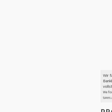
Wir 
Bankk
volls
We fo
taxes 
PR