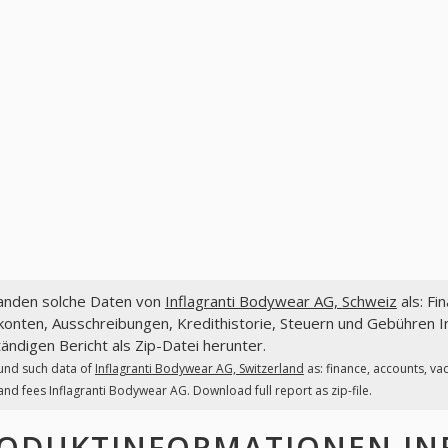
fanden solche Daten von
Inflagranti Bodywear AG, Schweiz
als: Fi
onten, Ausschreibungen, Kredithistorie, Steuern und Gebühren I
tändigen Bericht als Zip-Datei herunter.
und such data of
Inflagranti Bodywear AG, Switzerland
as: finance, accounts, va
and fees Inflagranti Bodywear AG. Download full report as zip-file.
ODUKTINFORMATIONEN
IN