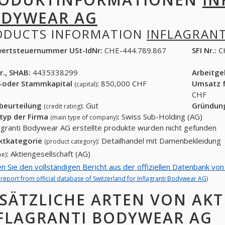
DYWEAR AG
ODUCTS INFORMATION
INFLAGRAN
ertsteuernummer USt-IdNr:
CHE-444.789.867
SFI Nr.:
C
r., SHAB:
4435338299
Arbeitg
-oder Stammkapital
:
850,000 CHF
Umsatz f
(capital)
CHF
tbeurteilung
:
Gut
Gründun
(credit rating)
typ der Firma
:
Swiss Sub-Holding (AG)
(main type of company)
lagranti Bodywear AG erstellte produkte wurden nicht gefunden
ktkategorie
:
Detailhandel mit Damenbekleidung
(product category)
:
Aktiengesellschaft (AG)
pe)
en Sie den vollständigen Bericht aus der offiziellen Datenbank vo
l report from official database of Switzerland for Inflagranti Bodywear AG)
SÄTZLICHE ARTEN VON AKT
FLAGRANTI BODYWEAR AG