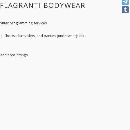
INFLAGRANTI BODYWEAR
uter programming services
n |
Shorts, shirts, slips, and panties (underwear): knit
and hose fittings