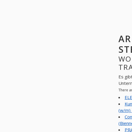
AR
ST
WO
TRA
Es gib
Unter
There a
ELE
Kun
(w/m) 
Con
(Bienn
PR