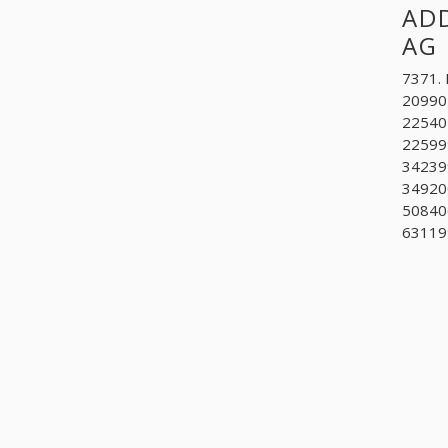
ADD
AG
7371.
20990
225401
225999
342399
349200
508406
63119