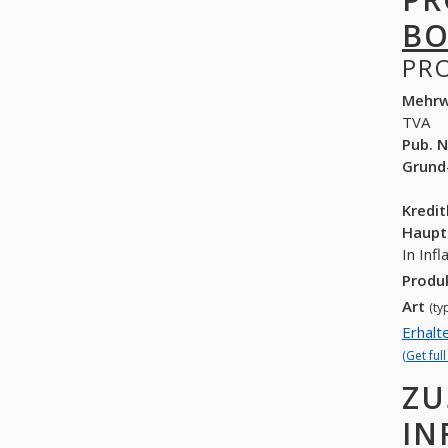
BO
PR
Mehrw
TVA
Pub. N
Grund
Kredi
Haupt
In Inf
Produ
Art
(ty
Erhalt
(Get ful
ZU
IN