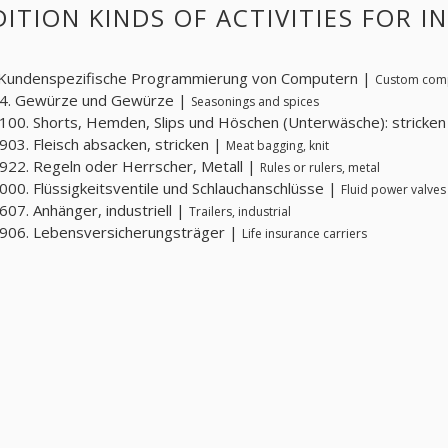
ITION KINDS OF ACTIVITIES FOR 
 Kundenspezifische Programmierung von Computern |
Custom comp
4. Gewürze und Gewürze |
Seasonings and spices
00. Shorts, Hemden, Slips und Höschen (Unterwäsche): stricke
03. Fleisch absacken, stricken |
Meat bagging, knit
22. Regeln oder Herrscher, Metall |
Rules or rulers, metal
00. Flüssigkeitsventile und Schlauchanschlüsse |
Fluid power valves 
07. Anhänger, industriell |
Trailers, industrial
906. Lebensversicherungsträger |
Life insurance carriers