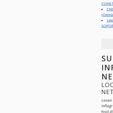
CONST
CNC
(Oensi
Lei
SOFORT
SU
IN
NE
LOO
NE
Lesen 
Inflag
Read al