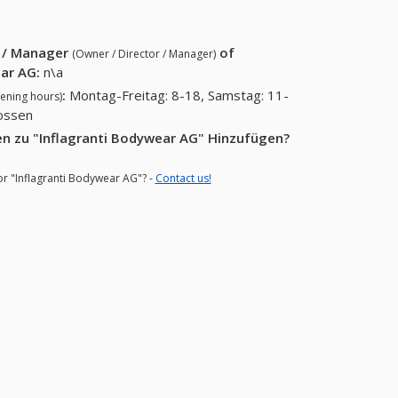
r / Manager
of
(Owner / Director / Manager)
ear AG
:
n\a
:
Montag-Freitag: 8-18, Samstag: 11-
ening hours)
lossen
n zu "Inflagranti Bodywear AG" Hinzufügen?
or "Inflagranti Bodywear AG"? -
Contact us!