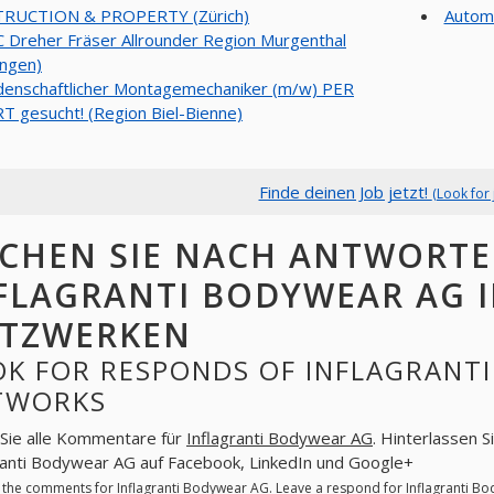
RUCTION & PROPERTY (Zürich)
Automo
 Dreher Fräser Allrounder Region Murgenthal
ngen)
denschaftlicher Montagemechaniker (m/w) PER
 gesucht! (Region Biel-Bienne)
Finde deinen Job jetzt!
(Look for 
CHEN SIE NACH ANTWORT
FLAGRANTI BODYWEAR AG I
TZWERKEN
K FOR RESPONDS OF INFLAGRANTI
TWORKS
Sie alle Kommentare für
Inflagranti Bodywear AG
. Hinterlassen S
ranti Bodywear AG auf Facebook, LinkedIn und Google+
l the comments for
Inflagranti Bodywear AG
. Leave a respond for
Inflagranti B