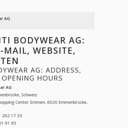
ar AG
TI BODYWEAR AG:
-MAIL, WEBSITE,
ITEN
DYWEAR AG: ADDRESS,
, OPENING HOURS
ear AG
enbrücke, Schweiz
hopping Center Emmen, 6020 Emmenbrücke,
 262 17 33
041 262 17 33
51 91 65
+41 (55) 751 91 65