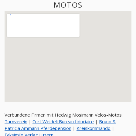
MOTOS
Verbundene Firmen mit Hedwig Mosimann Velos-Motos:
Turnverein
|
Curt Weideli Bureau fiduciaire
|
Bruno &
Patricia Ammann Pferdepension
|
Kreiskommando
|
Faksimile Verlag Luzern