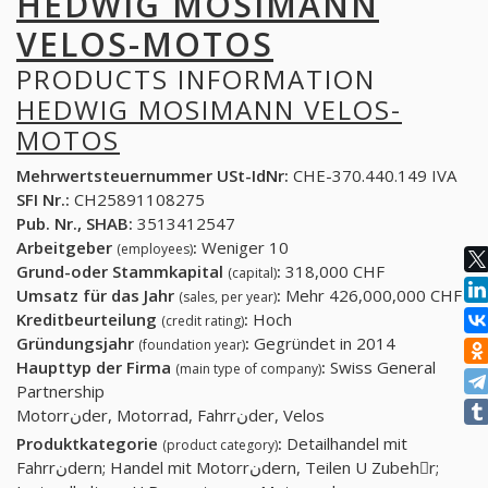
HEDWIG MOSIMANN
VELOS-MOTOS
PRODUCTS INFORMATION
HEDWIG MOSIMANN VELOS-
MOTOS
Mehrwertsteuernummer USt-IdNr:
CHE-370.440.149 IVA
SFI Nr.:
CH25891108275
Pub. Nr., SHAB:
3513412547
Arbeitgeber
:
Weniger 10
(employees)
Grund-oder Stammkapital
:
318,000 CHF
(capital)
Umsatz für das Jahr
:
Mehr 426,000,000 CHF
(sales, per year)
Kreditbeurteilung
:
Hoch
(credit rating)
Gründungsjahr
:
Gegründet in 2014
(foundation year)
Haupttyp der Firma
:
Swiss General
(main type of company)
Partnership
Motorrنder, Motorrad, Fahrrنder, Velos
Produktkategorie
:
Detailhandel mit
(product category)
Fahrrنdern; Handel mit Motorrنdern, Teilen U Zubehِr;