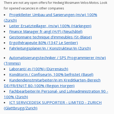
There are not any open offers for Hedwig Mosimann Velos-Motos. Look
for opened vacancies in other companies
Projektleiter Umbau und Sanierungen (m/w) 100%
(Zürich)
Leiter Ersatzteillager, (m/w) 100% (Härkingen)
Finance Manager fr-angl (H/F) (Neuchâtel)
Gestionnaire technique d'immeubles (St-Blaise)
Ergothérapeute 80% (1347 Le Sentier)
Fahrleitungsplaner/in / Konstrukteur/in (Zürich)
Automatisierungstechniker / SPS Programmierer (m/w)
(Trimmis)
Laborant/-in (100%) (Dürrenäsch)
KonditorIn / ConfiseurIn, 100% befristet (Basel)
Kundendienstmitarbeiter/in im Kreditkarten-Bereich
DE/FR/EN/IT 80-100% (Region Horgen)
Fachbearbeiter/in Personal- und Lohnadministration 90 -
100% (Zürich)
ICT SERVICEDESK SUPPORTER - LIMITED - ZURICH
(Glattbrugg/Zurich)