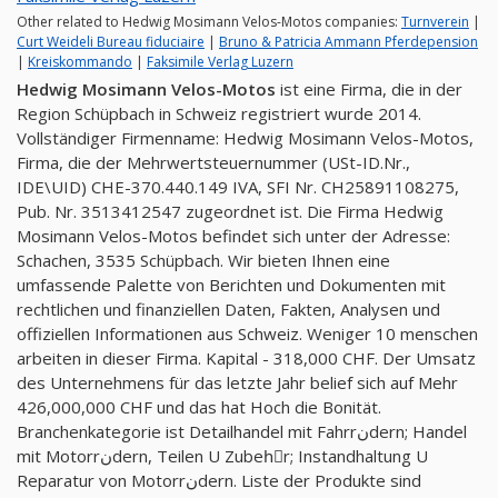
Other related to Hedwig Mosimann Velos-Motos companies:
Turnverein
|
Curt Weideli Bureau fiduciaire
|
Bruno & Patricia Ammann Pferdepension
|
Kreiskommando
|
Faksimile Verlag Luzern
Hedwig Mosimann Velos-Motos
ist eine Firma, die in der
Region Schüpbach in Schweiz registriert wurde 2014.
Vollständiger Firmenname: Hedwig Mosimann Velos-Motos,
Firma, die der Mehrwertsteuernummer (USt-ID.Nr.,
IDE\UID) CHE-370.440.149 IVA, SFI Nr. CH25891108275,
Pub. Nr. 3513412547 zugeordnet ist. Die Firma Hedwig
Mosimann Velos-Motos befindet sich unter der Adresse:
Schachen, 3535 Schüpbach. Wir bieten Ihnen eine
umfassende Palette von Berichten und Dokumenten mit
rechtlichen und finanziellen Daten, Fakten, Analysen und
offiziellen Informationen aus Schweiz. Weniger 10 menschen
arbeiten in dieser Firma. Kapital - 318,000 CHF. Der Umsatz
des Unternehmens für das letzte Jahr belief sich auf Mehr
426,000,000 CHF und das hat Hoch die Bonität.
Branchenkategorie ist Detailhandel mit Fahrrنdern; Handel
mit Motorrنdern, Teilen U Zubehِr; Instandhaltung U
Reparatur von Motorrنdern. Liste der Produkte sind