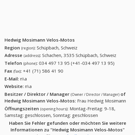
Hedwig Mosimann Velos-Motos
Region
:
Schüpbach, Schweiz
(region)
Adresse
:
Schachen, 3535 Schüpbach, Schweiz
(address)
Telefon
:
034 497 13 95 (+41-034 497 13 95)
034 497
(phone)
13 95
Fax
:
+41 (71) 586 41 90
+41 (71) 586 41 90
(fax)
(+41-034
E-Mail:
n\a
497 13
Website:
n\a
95)
Besitzer / Direktor / Manager
of
(Owner / Director / Manager)
Hedwig Mosimann Velos-Motos
:
Frau Hedwig Mosimann
Öffnungszeiten
:
Montag-Freitag: 9-18,
(opening hours)
Samstag: geschlossen, Sonntag: geschlossen
Haben Sie Fehler gefunden oder möchten Sie weitere
Informationen zu "Hedwig Mosimann Velos-Motos"