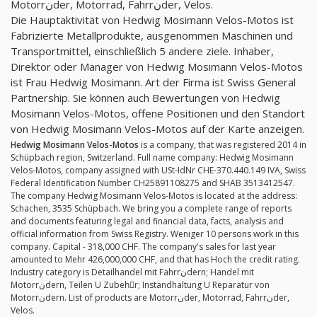
Motorrنder, Motorrad, Fahrrنder, Velos.
Die Hauptaktivität von Hedwig Mosimann Velos-Motos ist
Fabrizierte Metallprodukte, ausgenommen Maschinen und
Transportmittel, einschließlich 5 andere ziele. Inhaber,
Direktor oder Manager von Hedwig Mosimann Velos-Motos
ist Frau Hedwig Mosimann. Art der Firma ist Swiss General
Partnership. Sie können auch Bewertungen von Hedwig
Mosimann Velos-Motos, offene Positionen und den Standort
von Hedwig Mosimann Velos-Motos auf der Karte anzeigen.
Hedwig Mosimann Velos-Motos
is a company, that was registered 2014 in
Schüpbach region, Switzerland. Full name company: Hedwig Mosimann
Velos-Motos, company assigned with USt-IdNr CHE-370.440.149 IVA, Swiss
Federal Identification Number CH25891108275 and SHAB 3513412547.
The company Hedwig Mosimann Velos-Motos is located at the address:
Schachen, 3535 Schüpbach. We bring you a complete range of reports
and documents featuring legal and financial data, facts, analysis and
official information from Swiss Registry. Weniger 10 persons work in this
company. Capital - 318,000 CHF. The company's sales for last year
amounted to Mehr 426,000,000 CHF, and that has Hoch the credit rating.
Industry category is Detailhandel mit Fahrrنdern; Handel mit
Motorrنdern, Teilen U Zubehِr; Instandhaltung U Reparatur von
Motorrنdern. List of products are Motorrنder, Motorrad, Fahrrنder,
Velos.