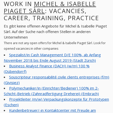
WORK IN
MICHEL & ISABELLE
PIAGET SÀRL
: VACANCIES,
CAREER, TRAINING, PRACTICE
Es gibt keine offenen Angebote für Michel & Isabelle Piaget
Sàrl. Auf der Suche nach offenen Stellen in anderen
Unternehmen
There are not any open offers for Michel & Isabelle Piaget Sàrl. Look for
opened vacancies in other companies
Spezialist/in Cash Management D/E 100%, ab Anfang
November 2018 bis Ende August 2019 (Stadt Zürich)
Business Analyst Finance (DACH) (w/m) 100 %
(Dübendorrf)
Souscripteur responsabilité civile clients entreprises (f/m)
(Givisiez)
Polymechaniker/in (Einrichter/Bediener) 100% im 2-
Schicht-Betrieb (Zahnradfertigung Dreherei) (Embrach)
Projektleiter (m/w) Verpackungskonzepte für Prototypen
(Eschen)
Kundenbetreuer/-in Kontaktcenter mit Freude am