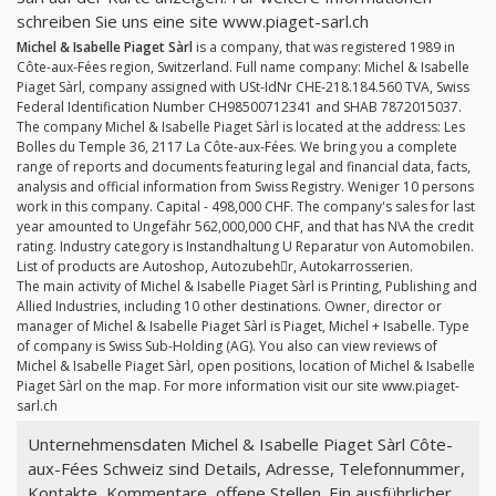
schreiben Sie uns eine site www.piaget-sarl.ch
Michel & Isabelle Piaget Sàrl
is a company, that was registered 1989 in
Côte-aux-Fées region, Switzerland. Full name company: Michel & Isabelle
Piaget Sàrl, company assigned with USt-IdNr CHE-218.184.560 TVA, Swiss
Federal Identification Number CH98500712341 and SHAB 7872015037.
The company Michel & Isabelle Piaget Sàrl is located at the address: Les
Bolles du Temple 36, 2117 La Côte-aux-Fées. We bring you a complete
range of reports and documents featuring legal and financial data, facts,
analysis and official information from Swiss Registry. Weniger 10 persons
work in this company. Capital - 498,000 CHF. The company's sales for last
year amounted to Ungefähr 562,000,000 CHF, and that has N\A the credit
rating. Industry category is Instandhaltung U Reparatur von Automobilen.
List of products are Autoshop, Autozubehِr, Autokarrosserien.
The main activity of Michel & Isabelle Piaget Sàrl is Printing, Publishing and
Allied Industries, including 10 other destinations. Owner, director or
manager of Michel & Isabelle Piaget Sàrl is Piaget, Michel + Isabelle. Type
of company is Swiss Sub-Holding (AG). You also can view reviews of
Michel & Isabelle Piaget Sàrl, open positions, location of Michel & Isabelle
Piaget Sàrl on the map. For more information visit our site www.piaget-
sarl.ch
Unternehmensdaten Michel & Isabelle Piaget Sàrl Côte-
aux-Fées Schweiz sind Details, Adresse, Telefonnummer,
Kontakte, Kommentare, offene Stellen. Ein ausführlicher