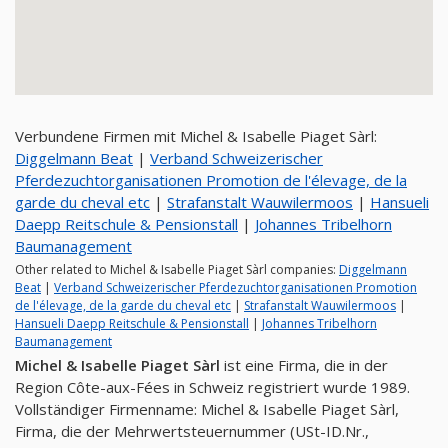
Verbundene Firmen mit Michel & Isabelle Piaget Sàrl:
Diggelmann Beat
|
Verband Schweizerischer
Pferdezuchtorganisationen Promotion de l'élevage, de la
garde du cheval etc
|
Strafanstalt Wauwilermoos
|
Hansueli
Daepp Reitschule & Pensionstall
|
Johannes Tribelhorn
Baumanagement
Other related to Michel & Isabelle Piaget Sàrl companies:
Diggelmann
Beat
|
Verband Schweizerischer Pferdezuchtorganisationen Promotion
de l'élevage, de la garde du cheval etc
|
Strafanstalt Wauwilermoos
|
Hansueli Daepp Reitschule & Pensionstall
|
Johannes Tribelhorn
Baumanagement
Michel & Isabelle Piaget Sàrl
ist eine Firma, die in der
Region Côte-aux-Fées in Schweiz registriert wurde 1989.
Vollständiger Firmenname: Michel & Isabelle Piaget Sàrl,
Firma, die der Mehrwertsteuernummer (USt-ID.Nr.,