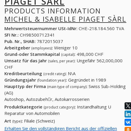
PIAGET SÀRL
PRODUCTS INFORMATION
MICHEL & ISABELLE PIAGET SÀRL
Mehrwertsteuernummer USt-IdNr:
CHE-218.184.560 TVA
SFI Nr.:
CH98500712341
Pub. Nr., SHAB:
7872015037
Arbeitgeber
:
Weniger 10
(employees)
Grund-oder Stammkapital
:
498,000 CHF
(capital)
Umsatz für das Jahr
:
Ungefähr 562,000,000
(sales, per year)
CHF
Kreditbeurteilung
:
N\A
(credit rating)
Gründungsjahr
:
Gegründet in 1989
(foundation year)
Haupttyp der Firma
:
Swiss Sub-Holding
(main type of company)
(AG)
Autoshop, Autozubehِr, Autokarrosserien
Produktkategorie
:
Instandhaltung U
(product category)
Reparatur von Automobilen
Art
:
Filiale (Schweiz)
(type)
Erhalten Sie den vollständigen Bericht aus der offiziellen