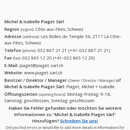
Michel & Isabelle Piaget Sàrl
Region
:
Côte-aux-Fées, Schweiz
(region)
Adresse
:
Les Bolles du Temple 36, 2117 La Côte-
(address)
aux-Fées, Schweiz
Telefon
:
032 867 21 21 (+41-032 867 21 21)
032 867
(phone)
21 21
Fax
:
032 865 12 20 (+41-032 865 12 20)
032 865 12 20
(fax)
(+41-032
(+41-032 865 12
E-Mail:
piaget@piaget-sarl.ch
867 21
20)
Website:
www.piaget-sarl.ch
21)
Besitzer / Direktor / Manager
of
(Owner / Director / Manager)
Michel & Isabelle Piaget Sàrl
:
Piaget, Michel + Isabelle
Öffnungszeiten
:
Montag-Freitag: 9-18,
(opening hours)
Samstag: geschlossen, Sonntag: geschlossen
Haben Sie Fehler gefunden oder möchten Sie weitere
Informationen zu "Michel & Isabelle Piaget Sàrl"
Hinzufügen?
Schreiben Sie uns!
Did you find errors or would like to add more details in informations for