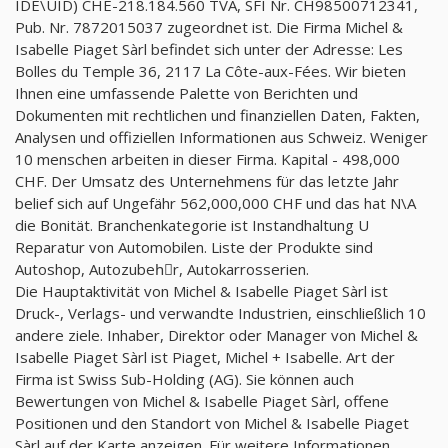
IDE\UID) CHE-218.184.560 TVA, SFI Nr. CH98500712341,
Pub. Nr. 7872015037 zugeordnet ist. Die Firma Michel &
Isabelle Piaget Sàrl befindet sich unter der Adresse: Les
Bolles du Temple 36, 2117 La Côte-aux-Fées. Wir bieten
Ihnen eine umfassende Palette von Berichten und
Dokumenten mit rechtlichen und finanziellen Daten, Fakten,
Analysen und offiziellen Informationen aus Schweiz. Weniger
10 menschen arbeiten in dieser Firma. Kapital - 498,000
CHF. Der Umsatz des Unternehmens für das letzte Jahr
belief sich auf Ungefähr 562,000,000 CHF und das hat N\A
die Bonität. Branchenkategorie ist Instandhaltung U
Reparatur von Automobilen. Liste der Produkte sind
Autoshop, Autozubehِr, Autokarrosserien.
Die Hauptaktivität von Michel & Isabelle Piaget Sàrl ist
Druck-, Verlags- und verwandte Industrien, einschließlich 10
andere ziele. Inhaber, Direktor oder Manager von Michel &
Isabelle Piaget Sàrl ist Piaget, Michel + Isabelle. Art der
Firma ist Swiss Sub-Holding (AG). Sie können auch
Bewertungen von Michel & Isabelle Piaget Sàrl, offene
Positionen und den Standort von Michel & Isabelle Piaget
Sàrl auf der Karte anzeigen. Für weitere Informationen