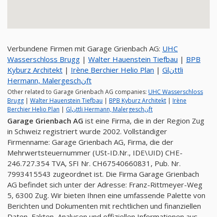
Verbundene Firmen mit Garage Grienbach AG:
UHC
Wasserschloss Brugg
|
Walter Hauenstein Tiefbau
|
BPB
Kyburz Architekt
|
Irène Berchier Helio Plan
|
Glنttli
Hermann, Malergeschنft
Other related to Garage Grienbach AG companies:
UHC Wasserschloss
Brugg
|
Walter Hauenstein Tiefbau
|
BPB Kyburz Architekt
|
Irène
Berchier Helio Plan
|
Glنttli Hermann, Malergeschنft
Garage Grienbach AG
ist eine Firma, die in der Region Zug
in Schweiz registriert wurde 2002. Vollständiger
Firmenname: Garage Grienbach AG, Firma, die der
Mehrwertsteuernummer (USt-ID.Nr., IDE\UID) CHE-
246.727.354 TVA, SFI Nr. CH67540660831, Pub. Nr.
7993415543 zugeordnet ist. Die Firma Garage Grienbach
AG befindet sich unter der Adresse: Franz-Rittmeyer-Weg
5, 6300 Zug. Wir bieten Ihnen eine umfassende Palette von
Berichten und Dokumenten mit rechtlichen und finanziellen
Daten, Fakten, Analysen und offiziellen Informationen aus