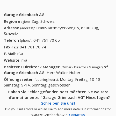
Garage Grienbach AG
Region
:
Zug, Schweiz
(region)
Adresse
:
Franz-Rittmeyer-Weg 5, 6300 Zug,
(address)
Schweiz
Telefon
:
041 761 70 65
041 761 70 65
(phone)
Fax
:
041 761 70 74
041 761 70 74
(fax)
E-Mail:
n\a
Website:
n\a
Besitzer / Direktor / Manager
of
(Owner / Director / Manager)
Garage Grienbach AG
:
Herr Walter Huber
Öffnungszeiten
:
Montag-Freitag: 10-18,
(opening hours)
Samstag: 9-14, Sonntag: geschlossen
Haben Sie Fehler gefunden oder möchten Sie weitere
Informationen zu "Garage Grienbach AG" Hinzufügen?
Schreiben Sie uns!
Did you find errors or would like to add more details in informations for
"Garage Grienbach AG"? -
Contact us!