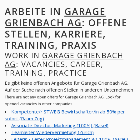
ARBEITE IN
GARAGE
GRIENBACH AG
: OFFENE
STELLEN, KARRIERE,
TRAINING, PRAXIS
WORK IN
GARAGE GRIENBACH
AG
: VACANCIES, CAREER,
TRAINING, PRACTICE
Es gibt keine offenen Angebote für Garage Grienbach AG.
Auf der Suche nach offenen Stellen in anderen Unternehmen
There are not any open offers for Garage Grienbach AG. Look for
opened vacancies in other companies
Kompetente/r STWEG Bewirtschafter/in ab 50% per
sofort (Raum Zug)
Associate Director, Marketing (100%) (Basel)
Teamleiter Wiedervermietung (Zürich)
Leiterin / Leiter Projektmanagement 80-100% (Aarau)