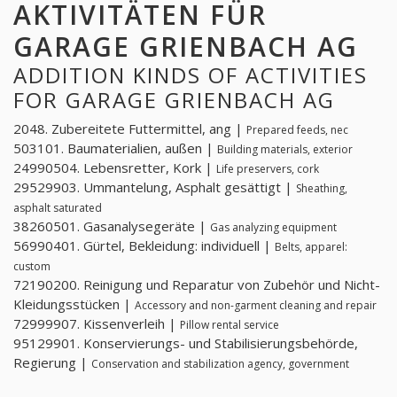
AKTIVITÄTEN FÜR
GARAGE GRIENBACH AG
ADDITION KINDS OF ACTIVITIES
FOR GARAGE GRIENBACH AG
2048. Zubereitete Futtermittel, ang |
Prepared feeds, nec
503101. Baumaterialien, außen |
Building materials, exterior
24990504. Lebensretter, Kork |
Life preservers, cork
29529903. Ummantelung, Asphalt gesättigt |
Sheathing,
asphalt saturated
38260501. Gasanalysegeräte |
Gas analyzing equipment
56990401. Gürtel, Bekleidung: individuell |
Belts, apparel:
custom
72190200. Reinigung und Reparatur von Zubehör und Nicht-
Kleidungsstücken |
Accessory and non-garment cleaning and repair
72999907. Kissenverleih |
Pillow rental service
95129901. Konservierungs- und Stabilisierungsbehörde,
Regierung |
Conservation and stabilization agency, government