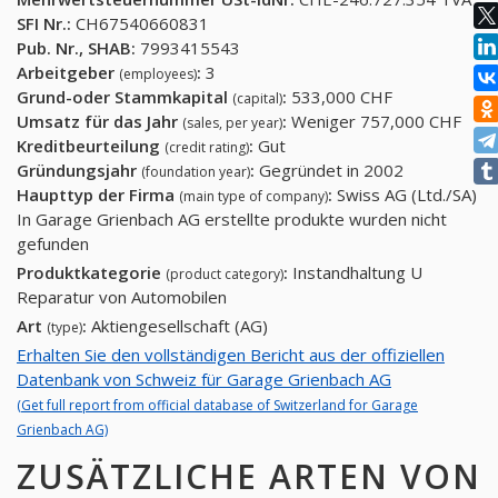
SFI Nr.:
CH67540660831
Pub. Nr., SHAB:
7993415543
Arbeitgeber
:
3
(employees)
Grund-oder Stammkapital
:
533,000 CHF
(capital)
Umsatz für das Jahr
:
Weniger 757,000 CHF
(sales, per year)
Kreditbeurteilung
:
Gut
(credit rating)
Gründungsjahr
:
Gegründet in 2002
(foundation year)
Haupttyp der Firma
:
Swiss AG (Ltd./SA)
(main type of company)
In Garage Grienbach AG erstellte produkte wurden nicht
gefunden
Produktkategorie
:
Instandhaltung U
(product category)
Reparatur von Automobilen
Art
:
Aktiengesellschaft (AG)
(type)
Erhalten Sie den vollständigen Bericht aus der offiziellen
Datenbank von Schweiz für Garage Grienbach AG
(Get full report from official database of Switzerland for Garage
Grienbach AG)
ZUSÄTZLICHE ARTEN VON