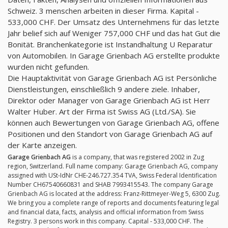
Schweiz. 3 menschen arbeiten in dieser Firma. Kapital -
533,000 CHF. Der Umsatz des Unternehmens für das letzte
Jahr belief sich auf Weniger 757,000 CHF und das hat Gut die
Bonität. Branchenkategorie ist Instandhaltung U Reparatur
von Automobilen. In Garage Grienbach AG erstellte produkte
wurden nicht gefunden.
Die Hauptaktivität von Garage Grienbach AG ist Persönliche
Dienstleistungen, einschließlich 9 andere ziele. Inhaber,
Direktor oder Manager von Garage Grienbach AG ist Herr
Walter Huber. Art der Firma ist Swiss AG (Ltd./SA). Sie
können auch Bewertungen von Garage Grienbach AG, offene
Positionen und den Standort von Garage Grienbach AG auf
der Karte anzeigen.
Garage Grienbach AG
is a company, that was registered 2002 in Zug
region, Switzerland. Full name company: Garage Grienbach AG, company
assigned with USt-IdNr CHE-246.727.354 TVA, Swiss Federal Identification
Number CH67540660831 and SHAB 7993415543. The company Garage
Grienbach AG is located at the address: Franz-Rittmeyer-Weg 5, 6300 Zug.
We bring you a complete range of reports and documents featuring legal
and financial data, facts, analysis and official information from Swiss
Registry. 3 persons work in this company. Capital - 533,000 CHF. The