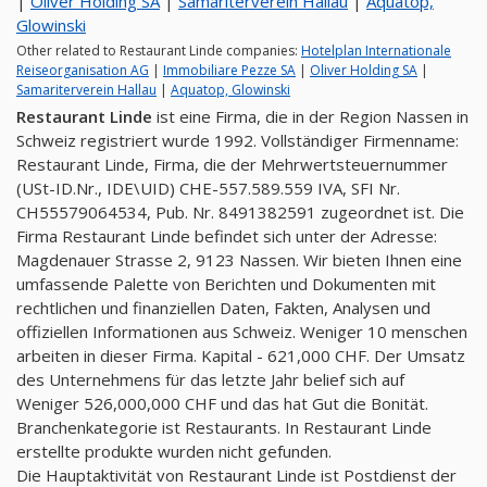
|
Oliver Holding SA
|
Samariterverein Hallau
|
Aquatop,
Glowinski
Other related to Restaurant Linde companies:
Hotelplan Internationale
Reiseorganisation AG
|
Immobiliare Pezze SA
|
Oliver Holding SA
|
Samariterverein Hallau
|
Aquatop, Glowinski
Restaurant Linde
ist eine Firma, die in der Region Nassen in
Schweiz registriert wurde 1992. Vollständiger Firmenname:
Restaurant Linde, Firma, die der Mehrwertsteuernummer
(USt-ID.Nr., IDE\UID) CHE-557.589.559 IVA, SFI Nr.
CH55579064534, Pub. Nr. 8491382591 zugeordnet ist. Die
Firma Restaurant Linde befindet sich unter der Adresse:
Magdenauer Strasse 2, 9123 Nassen. Wir bieten Ihnen eine
umfassende Palette von Berichten und Dokumenten mit
rechtlichen und finanziellen Daten, Fakten, Analysen und
offiziellen Informationen aus Schweiz. Weniger 10 menschen
arbeiten in dieser Firma. Kapital - 621,000 CHF. Der Umsatz
des Unternehmens für das letzte Jahr belief sich auf
Weniger 526,000,000 CHF und das hat Gut die Bonität.
Branchenkategorie ist Restaurants. In Restaurant Linde
erstellte produkte wurden nicht gefunden.
Die Hauptaktivität von Restaurant Linde ist Postdienst der