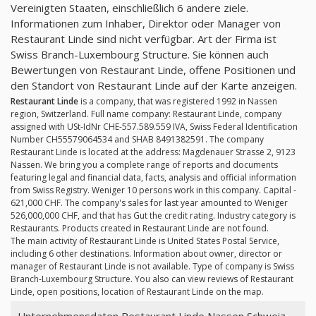
Vereinigten Staaten, einschließlich 6 andere ziele.
Informationen zum Inhaber, Direktor oder Manager von
Restaurant Linde sind nicht verfügbar. Art der Firma ist
Swiss Branch-Luxembourg Structure. Sie können auch
Bewertungen von Restaurant Linde, offene Positionen und
den Standort von Restaurant Linde auf der Karte anzeigen.
Restaurant Linde
is a company, that was registered 1992 in Nassen
region, Switzerland. Full name company: Restaurant Linde, company
assigned with USt-IdNr CHE-557.589.559 IVA, Swiss Federal Identification
Number CH55579064534 and SHAB 8491382591. The company
Restaurant Linde is located at the address: Magdenauer Strasse 2, 9123
Nassen. We bring you a complete range of reports and documents
featuring legal and financial data, facts, analysis and official information
from Swiss Registry. Weniger 10 persons work in this company. Capital -
621,000 CHF. The company's sales for last year amounted to Weniger
526,000,000 CHF, and that has Gut the credit rating. Industry category is
Restaurants. Products created in Restaurant Linde are not found.
The main activity of Restaurant Linde is United States Postal Service,
including 6 other destinations. Information about owner, director or
manager of Restaurant Linde is not available. Type of company is Swiss
Branch-Luxembourg Structure. You also can view reviews of Restaurant
Linde, open positions, location of Restaurant Linde on the map.