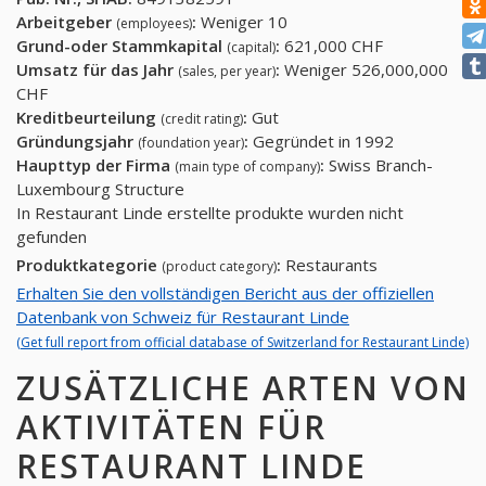
Arbeitgeber
:
Weniger 10
(employees)
Grund-oder Stammkapital
:
621,000 CHF
(capital)
Umsatz für das Jahr
:
Weniger 526,000,000
(sales, per year)
CHF
Kreditbeurteilung
:
Gut
(credit rating)
Gründungsjahr
:
Gegründet in 1992
(foundation year)
Haupttyp der Firma
:
Swiss Branch-
(main type of company)
Luxembourg Structure
In Restaurant Linde erstellte produkte wurden nicht
gefunden
Produktkategorie
:
Restaurants
(product category)
Erhalten Sie den vollständigen Bericht aus der offiziellen
Datenbank von Schweiz für Restaurant Linde
(Get full report from official database of Switzerland for Restaurant Linde)
ZUSÄTZLICHE ARTEN VON
AKTIVITÄTEN FÜR
RESTAURANT LINDE