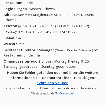
Restaurant Linde
Region
:
Nassen, Schweiz
(region)
Adresse
:
Magdenauer Strasse 2, 9123 Nassen,
(address)
Schweiz
Telefon
:
071 374 11 72 (+41-071 374 11 72)
071 374
(phone)
11 72
Fax
:
071 374 18 22 (+41-071 374 18 22)
071 374 18 22
(fax)
(+41-071
(+41-071 374 18
E-Mail:
n\a
374 11
22)
Website:
n\a
72)
Besitzer / Direktor / Manager
of
(Owner / Director / Manager)
Restaurant Linde
:
n\a
Öffnungszeiten
:
Montag-Freitag: 9-20,
(opening hours)
Samstag: geschlossen, Sonntag: geschlossen
Haben Sie Fehler gefunden oder möchten Sie weitere
Informationen zu "Restaurant Linde" Hinzufügen?
Schreiben Sie uns!
Did you find errors or would like to add more details in informations for
"Restaurant Linde"? -
Contact us!