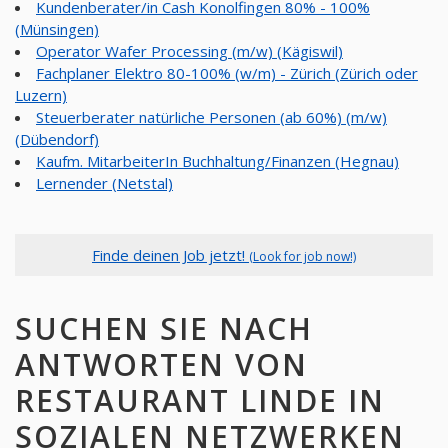
Kundenberater/in Cash Konolfingen 80% - 100%
(Münsingen)
Operator Wafer Processing (m/w) (Kägiswil)
Fachplaner Elektro 80-100% (w/m) - Zürich (Zürich oder
Luzern)
Steuerberater natürliche Personen (ab 60%) (m/w)
(Dübendorf)
Kaufm. MitarbeiterIn Buchhaltung/Finanzen (Hegnau)
Lernender (Netstal)
Finde deinen Job jetzt!
(Look for job now!)
SUCHEN SIE NACH
ANTWORTEN VON
RESTAURANT LINDE IN
SOZIALEN NETZWERKEN